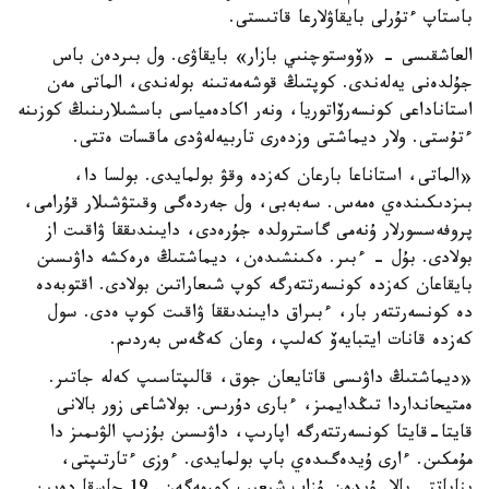
باستاپ ءتۇرلى بايقاۋلارعا قاتىستى.
العاشقىسى - «ۆوستوچنىي بازار» بايقاۋى. ول بىردەن باس
جۇلدەنى يەلەندى. كوپتىڭ قوشەمەتىنە بولەندى، الماتى مەن
استاناداعى كونسەرۆاتوريا، ونەر اكادەمياسى باسشىلارىنىڭ كوزىنە
ءتۇستى. ولار ديماشتى وزدەرى تاربيەلەۋدى ماقسات ەتتى.
«الماتى، استاناعا بارعان كەزدە وقۋ بولمايدى. بولسا دا،
بىزدىكىندەي ەمەس. سەبەبى، ول جەردەگى وقىتۋشىلار قۇرامى،
پروفەسسورلار ۇنەمى گاسترولدە جۇرەدى، دايىندىققا ۋاقىت از
بولادى. بۇل - ءبىر. ەكىنشىدەن، ديماشتىڭ ەرەكشە داۋىسىن
بايقاعان كەزدە كونسەرتتەرگە كوپ شىعاراتىن بولادى. اقتوبەدە
دە كونسەرتتەر بار، ءبىراق دايىندىققا ۋاقىت كوپ ەدى. سول
كەزدە قانات ايتبايەۆ كەلىپ، وعان كەڭەس بەردىم.
«ديماشتىڭ داۋىسى قاتايعان جوق، قالىپتاسىپ كەلە جاتىر.
ەمتيحانداردا تىڭدايمىز، ءبارى دۇرىس. بولاشاعى زور بالانى
قايتا-قايتا كونسەرتتەرگە اپارىپ، داۋىسىن بۇزىپ الۋىمىز دا
مۇمكىن. ءارى ۇيدەگىدەي باپ بولمايدى. ءوزى ءتارتىپتى،