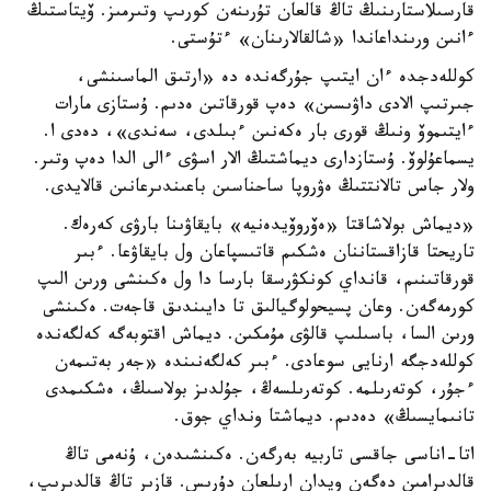
قارسىلاستارىنىڭ تاڭ قالعان تۇرىنەن كورىپ وتىرمىز. ۆيتاستىڭ
ءانىن ورىنداعاندا «شالقالارىنان» ءتۇستى.
كوللەدجدە ءان ايتىپ جۇرگەندە دە «ارتىق الماسىنشى،
جىرتىپ الادى داۋىسىن» دەپ قورقاتىن ەدىم. ۇستازى مارات
ءايتىموۆ ونىڭ قورى بار ەكەنىن ءبىلدى، سەندى»، دەدى ا.
يسماعۇلوۆ. ۇستازدارى ديماشتىڭ الار اسۋى ءالى الدا دەپ وتىر.
ولار جاس تالانتتىڭ ەۋروپا ساحناسىن باعىندىرعانىن قالايدى.
«ديماش بولاشاقتا «ەۆروۆيدەنيە» بايقاۋىنا بارۋى كەرەك.
تاريحتا قازاقستاننان ەشكىم قاتىسپاعان ول بايقاۋعا. ءبىر
قورقاتىنىم، قانداي كونكۋرسقا بارسا دا ول ەكىنشى ورىن الىپ
كورمەگەن. وعان پسيحولوگيالىق تا دايىندىق قاجەت. ەكىنشى
ورىن السا، باسىلىپ قالۋى مۇمكىن. ديماش اقتوبەگە كەلگەندە
كوللەدجگە ارنايى سوعادى. ءبىر كەلگەنىندە «جەر بەتىمەن
ءجۇر، كوتەرىلمە. كوتەرىلسەڭ، جۇلدىز بولاسىڭ، ەشكىمدى
تانىمايسىڭ» دەدىم. ديماشتا ونداي جوق.
اتا-اناسى جاقسى تاربيە بەرگەن. ەكىنشىدەن، ۇنەمى تاڭ
قالدىرامىن دەگەن ويدان ارىلعان دۇرىس. قازىر تاڭ قالدىرىپ،