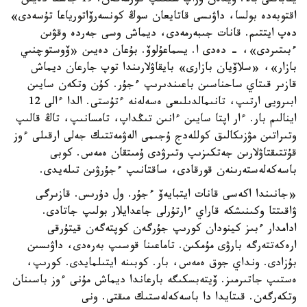
يناباتتى بالا. ۇيدەن ۇزاپ شىعىپ كورمەگەن. 19 جاسقا دەيىن
اقتوبەدە بولسا، داۋىسى قاتايعان سوڭ كونسەرۆاتورياعا تۇسەدى»
دەپ ايتتىم. قانات جىبەرمەدى، ديماش وسى جەردە وقۋىن
ءبىتىردى»، - دەدى ا. يسماعۇلوۆ. بۇعان دەيىن «ۆوستوچنىي
بازار»، «سلاۆيان بازارى» بايقاۋلارىندا توپ جارعان ديماش
قازىر قىتاي ساحناسىن باعىندىرىپ ءجۇر. كۇن وتكەن سايىن
ابىرويى ارتىپ، تانىمالدىلىعى ەسەلەنە ءتۇستى. الدا ءالى 12
اينالىم بار. ءار اپتا سايىن ءانىن تىڭداپ، تامسانىپ، تاڭ قالىپ
وتىراتىن مۋزىكالىق كوللەدج ۇجىمى الەۋمەتتىك جەلى ارقىلى ءوز
قۇتتىقتاۋلارىن جەتكىزىپ وتىرۋدى ۇمىتقان ەمەس. كوبى
باسەكەلەستەرىنەن قورقادى، ساقتانىپ ءجۇرۋىن تىلەيدى.
«جانىندا اكەسى قانات ايتبايەۆ ءجۇر. ول دۇرىس. قازىرگى
ۋاقىتتا وكىنىشكە قاراي ءارتۇرلى جاعدايلار بولىپ جاتادى.
ادامدار ءبىز كينودان كورىپ جۇرگەن كوپتەگەن قيتۇرقى
ارەكەتتەرگە بارۋى مۇمكىن. تاماعىنا قوسىپ بەرەدى، داۋىسىن
بۇزادى. ونداي جوق ەمەس، بار. كوبىنە ايتىلمايدى. كورىپ،
ەستىپ جاتىرمىز. ۆيتەبسكىگە بارعاندا ديماش مۇنى ءوز باسىنان
وتكەرگەن. قىتايدا دا باسەكەلەستىك مىقتى. ونى