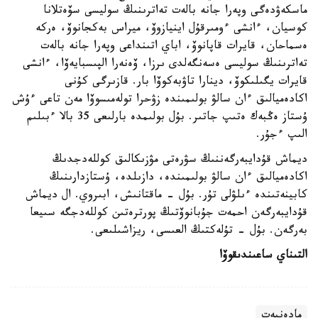
ماسكەۋدەگى وپەرا جانە بالەت تەاترىنىڭ سوليسى سۆەتلانا
كوسيان، ءانشى ءومىرقۇل اينيازوۆ، ميراس بەكجانوۆ، ەركە
ەسماحان، قايرات قاپانوۆ، اباي اتىنداعى وپەرا جانە بالەت
تەاترىنىڭ سوليسى ەسەنگەلدى ىرزا، ۆەنەرا الپىسبايەۆا، ءانشى
قايرات يگىلىكوۆ، دينارا تاۋبەكوۆا بار. قازىرگى كۇنى
اكادەميالىق ءان سالۋ بولىمىندە زۋحرا تولەمىسوۆا مەن تاعى ءۇش
ۇستاز ەڭبەك ەتىپ جاتىر. بۇل بولىمدە بارلىعى 35 بالا ءبىلىم
الىپ ءجۇر.
ديماش قۇدايبەرگەننىڭ سۋرەتى مۋزىكالىق كوللەدجدىڭ
اكادەميالىق ءان سالۋ بولىمىندە، دازىلدە، ۇستازدارىنىڭ
كابينەتىندە ءىلۋلى تۇر. بۇل - ماقتانىش، ابىروي. ال ديماش
قۇدايبەرگەن احمەت جۇبانوۆتىڭ پورترەتىن كوللەدجگە سىيعا
بەرگەن. بۇل - تۇلەكتىڭ العىسى، ريزاشىلىعى.
التىناي ساعىندىقوۆا
مادەنيەت