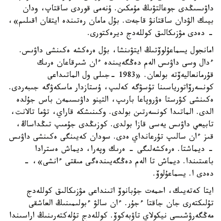
داۋىسىڭدى جوعالتۋىڭ مۇمكىن. ۇنەمى قوردى ساقتاپ، ودان
بيىك الۋدان ساقتانۋ قاجەت. بۇل مامان رەتىندە ايتقان اقىلىم»،
- دەدى مۋزىكالىق كوللەدج ديرەكتورى.
امانجول يسماعۇلوۆتىڭ ايتۋىنشا، بۇل ەرەكشە ەكىنشى داۋىس.
ءدال وسى داۋىس الەم دەڭگەيىندە ءان شىرقاعان ەرىك
قۇرمانعاليەۆتە بولعان. «1983 -جىلى ول الماتىداعى
كونسەرۆاتورياسىنا تۇسۋگە كەلىپ، ۇستازدار ماسكەۋگە جىبەردى.
ەكىنشى كۋرستا ەۋروپاعا بارىپ، التينو داۋىسىمەن باس جۇلدە
الدى. الماتىدا كونسەرتىن بولدى. وكىنىشكە قاراي، تۋما تالانت،
تابيعي داۋىس يەسى قازا بولدى. كوزىڭدى جۇمىپ تىڭداساڭ،
قىز ءان سالىپ تۇرعانداي ەدى. سودان كەيىنگى ەكىنشى داۋىس
- ديماشتا. ەرەكشەلىگى - ەرىك وپەرا، ديماش ەسترادا
باعىتىندا. ديماش تا الەم دەڭگەيىندەگى مىقتى ءانشى»، -
دەدى ا. يسماعۇلوۆ.
ايتا كەتەيىك، احمەت جۇبانوۆ اتىنداعى مۋزىكالىق كوللەدج
تۇلىكتەرى جان جاقتا ءجۇر. ءان سالۋ ءبولىمىنىڭ العاشقى
مەڭگەرۋشىسى نيكولاي تاۋبەكوۆ. كوللەدج تۇلەكتەرىنىڭ اراسىندا