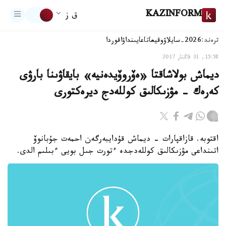
KAZINFORM
ق ز
ترەند:
2026-سايلاۋ
وقيعا
تاعايىنداۋ
اقوردا
15:58, 31 قاڭتار 2017
ديماش بولاشاقتا «ەۆروۆيدەنيە» بايقاۋىنا بارۋى
كەرەك - مۋزىكالىق كوللەدج ديرەكتورى
اقتوبە. قازاقپارات - ديماش قۇدايبەرگەن احمەت جۇبانوۆ
اتىنداعى مۋزىكالىق كوللەدجدە ءتورت جىل بويى ءبىلىم الدى.