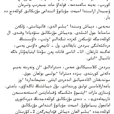
كورىپ، بەينە سالەمدەمە، قولداۋ حات جىبەرىپ وتىرعان
ۇجىمدار اراسىندا احمەت جۇبانوۆ اتىنداعى مۋزىكالىق كوللەدج دە
بار.
سەبەبى، ديماش وسىندا ءبىلىم الدى، قالىپتاستى، ۇلكەن
ساحناعا جول اشىلدى. «ديماش مۋزىكالىق ستۋديادا وقىدى. ال
كوللەدجگە تۇسكەن كەزدە تىڭدالىم ءوتىپ، داۋىسىنىڭ
ەرەكشەلىگى بىردەن بايقالدى. ول - تابيعي داۋىس يەسى،
تەگىنە تارتقان. اتا- اناسى قانات پەن سۆەتا ايتبايەۆتار ەلگە
تانىمال ءانشى.
بىردەن كلاسسيكالىق ەمەس، ەسترادالىق ءان ونەرىنە بەيىم
ەكەنى كورىندى. بىزدە ەسترادا ءبولىمى بولعان جوق.
سوندىقتان اكادەميالىق اندەردى ايتتى. ەمتيحانداردا ءوز
باعدارلاماسىن تولىق ورىندادى. بۇل ديماشتىڭ تاڭداۋى، باعىتى.
ۇستازى مارات ءايتىموۆ ەشكىمگە ۇقسامايتىن ادىستەمەسىمەن
تاربيەلەدى»، - دەدى مۋزىكالىق كوللەدجدىڭ ديرەكتورى
امانجول يسماعۇلوۆ. احمەت جۇبانوۆ اتىنداعى مۋزىكالىق
كوللەدجدە ءبىلىم العان ديماش قۇدايبەرگەن 2-كۋرستان