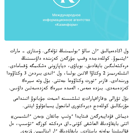
ول اكادەميالىق ءان سالۋ ءبولىمىنىڭ تۇلەگى. ۇستازى - مارات
ءايتىموۆ. كوللەدجدە وقىپ جۇرگەن كەزىندە داۋىسىنىڭ
ەرەكشەلىگىن بايقادىق. بوياۋى، دياپازونى ەشكىمگە ۇقسامادى.
انشىلەرىمىز 2 وكتاۆا الاتىن بولسا، ول ءاندى بىردەن 3 وكتاۆودا
ورىندادى. قازىر ءتورت وكتاۆوعا جەتتى. بۇل وتە سيرەك
كەزدەسەدى. بىزدە ەمەس، الەمدە سيرەك كەزدەسەتىن داۋىس.
بۇل تۋرالى «قازاقپارات» تىلشىسىنە احمەت جۇبانوۆ اتىنداعى
مۋزىكالىق كوللەدج ديرەكتورى امانجول يسماعۇلوۆ ايتتى.
ديماش قۇدايبەرگەن قىتايدا ءوتىپ جاتقان «مەن ءانشىمىن»
اتتى بايقاۋدىڭ العاشقى كۇنى-اق ەرەكشە كوزگە ءتۇسىپ، ەل
قۋانىشىنا بولەنە باستادى. بايقاۋدىڭ ءار اينالىمىن ۇزبەي