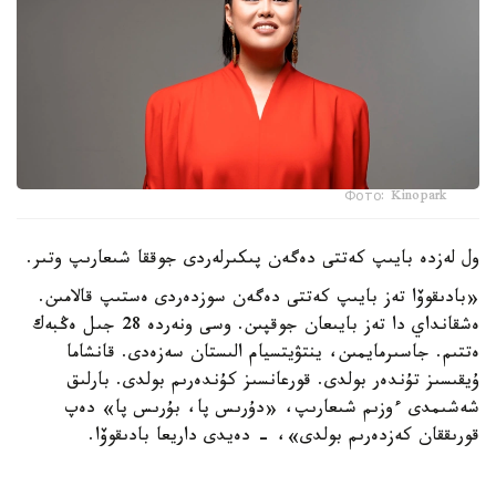
Фото: Kinopark
ول لەزدە بايىپ كەتتى دەگەن پىكىرلەردى جوققا شىعارىپ وتىر.
«بادىقوۆا تەز بايىپ كەتتى دەگەن سوزدەردى ەستىپ قالامىن.
ەشقانداي دا تەز بايىعان جوقپىن. وسى ونەردە 28 جىل ەڭبەك
ەتتىم. جاسىرمايمىن، ينتۋيتسيام الىستان سەزەدى. قانشاما
ۇيقىسىز تۇندەر بولدى. قورعانسىز كۇندەرىم بولدى. بارلىق
شەشىمدى ءوزىم شىعارىپ، «دۇرىس پا، بۇرىس پا» دەپ
قورىققان كەزدەرىم بولدى»، - دەيدى داريعا بادىقوۆا.
ونىڭ ۇستانىمىنشا، ەڭ باستىسى، ادالدىق. ەشكىمدى