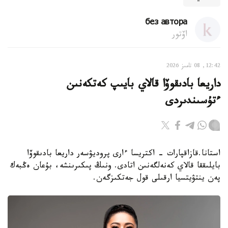
без автора
اۆتور
12:42, 08 تامىز 2026
داريعا بادىقوۆا قالاي بايىپ كەتكەنىن
ءتۇسىندىردى
استانا.قازاقپارات - اكتريسا ءارى پروديۋسەر داريعا بادىقوۆا
بايلىققا قالاي كەنەلگەنىن اتادى. ونىڭ پىكىرىنشە، بۇعان ەڭبەك
پەن ينتۋيتسيا ارقىلى قول جەتكىزگەن.