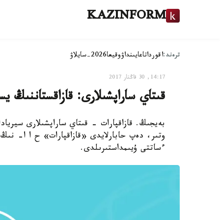
KAZINFORM
ترەند:
اقوردا
تاعايىنداۋ
وقيعا
2026-سايلاۋ
14:17, 30 قاڭتار 2017
قىتاي ساراپشىلارى: قازاقستاننىڭ يس
بەيجىڭ. قازاقپارات - قىتاي ساراپشىلارى سيرياد
وتىر، دەپ حابارلايدى «قازاقپارات» ح ا ا- نىڭ 
ءساتتى ۇيىمداستىرىلدى.