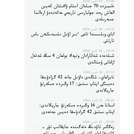
15:06, 03 تامىز 2026
ەلىمىزدە 70 جىلدان استام ۋاقىتتان كەيىن
العاش رەت جولبارىس تاريحي مەكەندەۋ ارەالىنا
جىبەرىلدى
14:52, 03 تامىز 2026
اباي وبلىسىندا تاعى ءبىر اۋىل ىشىمدىكتەن باس
تارتتى
14:23, 03 تامىز 2026
شىلدەدە شەكارادان وتپەك بولعان 4 مىڭ شەتەل
ازاماتى ۇستالدى
07:12, 03 تامىز 2026
نايزاعاي، شاڭدى داۋىل جانە 42 گرادۋسقا
دەيىنگى اپتاپ ىستىق: 17 وڭىردە ەسكەرتۋ
جاريالاندى
08:05, 02 تامىز 2026
استانا مەن 16 وڭىردە ەسكەرتۋ جاريالاندى:
اپتاپ ىستىق 42 گرادۋسقا دەيىن جەتەدى
15:05, 01 تامىز 2026
زەڭگىر تاۋدىڭ ەتەگىندە جايقالىپ تۇر -