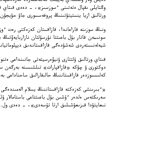
دەيىن ولار وسىنداي بەيبىت كەڭەستەردە كەزدەسپەگەن
وڭتايلى ىقپال ەتەتىنى ءسوزسىز»، - دەدى قىتاي ق
ورتالىق ازيا ينستيتۋتىنىڭ پروفەسسورى جاۋ حۋيجۋن.
ونىڭ سوزىنە قاراعاندا، قازاقستان كەزەكتى رەت ءو
سونىمەن قاتار بۇل باعىتتا نۇرسۇلتان نازاربايەۆتىڭ 
شيەلەنىستەردى شەشۋدەگى قازاقستاندىق ديپلوماتيانى
قىتاي ورتالىق ۇلتتارى ۋنيۆەرسيتەتى جانىنداعى ەتنو
دوكتورى ۋ چۋكە «قازاقپارات» تىلشىسىنە بەرگەن سۇح
كەلىسسوزدەر قازاقستاننىڭ حالىقارالىق ساحناداعى بە
«ءبىرىنشى كەزەكتە قازاقستاننىڭ يسلام الەمىندەگى
سەرىكتەس ەلدەر ءۇشىن بۇل باعىتتاعى باستامالار ۇل
نىعايتۋدا قىزىعۋشىلىق ارتا تۇسەدى»، - دەدى ول.