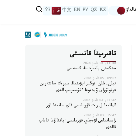
الداۋ
KZ
QZ
РУ
EN
中文
ق ز
ЎЗ
تاقىرىپقا قاتىستى
11:40, 05 تامىز 2026
سەكسەن باتىردىڭ كىسەسى
09:07, 05 تامىز 2026
تيان-شان قوڭىر ايۋىنىڭ سيرەك ساتتەرىن
فوتوتۇزاق ۆيدەوعا ءتۇسىرىپ الدى
11:42, 04 تامىز 2026
الماتىدا ل ر ت قۇرىلىسى قاي ساتىدا تۇر
15:42, 03 تامىز 2026
زايسانداعى اۋەجاي قۇرىلىسى اياقتالۋعا تاياپ
قالدى