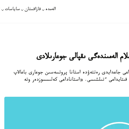
الەمدە
قازاقستان
ساياسات
ت
لام الەمىندەگى ىقپالى جوعارىلادى
اعى جاعدايدى رەتتەۋدە استانا پروتسەسىن جوعارى باعالاپ
قىتايداعى ءتىلشىسى. «استاناداعى كەلىسسوزدەر وتە