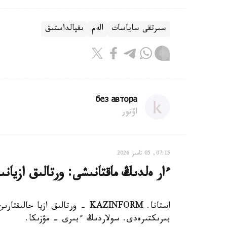
سىرتقى ساياسات
الەم
ىقپالداستىق
без автора
اۆتور
07:15, 05 تامىز 2026
ءار ەلدىڭ ماقتانىشى: ورتالىق ازيان
استانا. KAZINFORM - ورتالىق از
بىرىكتىرەدى. سولاردىڭ ءبىرى – مۋزىكا.