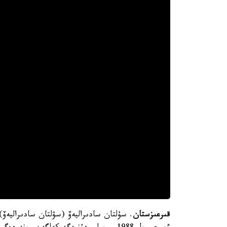
قىرعىزستان
. سۇلتان سادىراليەۆ (سۋلتان سادىراليەۆ