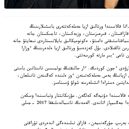
 قالاسىندا ورتالىق ازيا مەملەكەتتەرى باسشىلارىنىڭ
قازاقستان، قىرعىزستان، وزبەكستان، تاجىكستان جانە
اقتاستىقتى دامىتۋ، ەكونوميكالىق بايلانىستاردى نىعايتۋ جانە
ىن تالقىلادى. بۇل كەزدەسۋ ورتالىق ازيا ەلدەرىنىڭ ءوزارا
 تاعى ءبىر مارتە كورسەتتى.
ارۋدى ءجون كوردىك. ءار حالىقتىڭ بولمىسىن تانىتاتىن باستى
 ازيانىڭ بەس مەملەكەتىنەن ءوز ەلىندە كەڭىنەن تانىلعان،
ايتىن ەسترادا انشىلەرىنە شولۋ ۇسىنامىز.
ن 1994 -جىلى اقتوبە قالاسىندا دۇنيەگە كەلگەن. مۋزىكانتتار وتباسىندا وسكەن
ونەرپاز بالا كەزىنەن ءان ايتىپ، حالىقارالىق بايقاۋلاردا جەڭىمپاز اتاندى. الەمدىك تانىمالدىلىققا 2017 -جىلى
بەرىپ جۇرگەنىمەن، قازاق تىلىندەگى اندەردى تۇراقتى