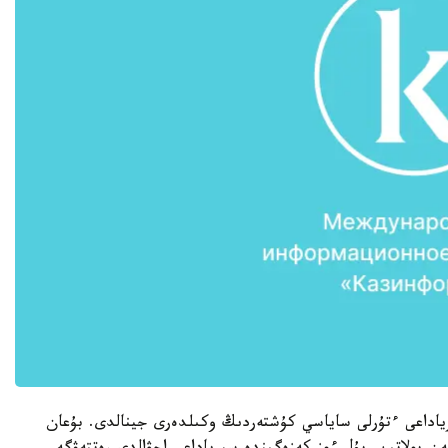
اداعى ءتۇرلى ساياسي كۇشتەردىڭ وكىلدەرى جينالدى. بۇعان