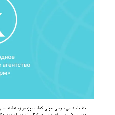
ەڭ باستىسى، وسى جولى كەلىسسوزدەر ۇستەلىنە سيري