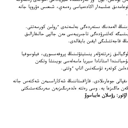
 بولاتىن. بۇل ءوز كەزەگىندە سيرياداعى احۋالدى رەتتەۋگە
وعامدىق عىلىمدار اكادەمياسى رەسەي، شىعىس ەۋروپا جانە
زىنىڭ الەمدىك ىستەردەگى بەلسەندى ءرولىن كورسەتتى.
بىتىمگە كەلتىرۋدەگى تاجىريبەسى مەن جالپى حالىقارالىق
ڭ قاجەتتىلىگى ايقىن بايقالدى.
لوگيالىق زەرتتەۋلەر ينستيتۋتىنىڭ پروفەسسورى، فيلوسوفيا
باتىندا استانادا سيريا ماسەلەسى بويىنشا وتكەن
دەلىن كوتەرە تۇسكەنىن اتاپ ءوتتى.
 ىقپالى جوعارىلادى. قازاقستاننىڭ شەكاراسىمەن شەكتەس جانە
كەن ماڭىزعا يە. وسى رەتتە ەلدەرىڭىزبەن سەرىكتەستىكتى
اۆتور: رۋسلان عابباسوۆ