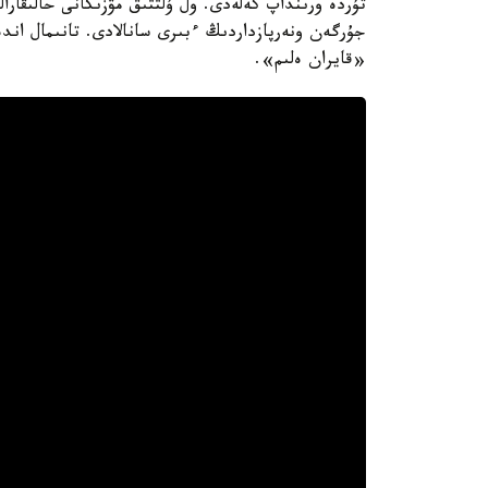
تۇردە ورىنداپ كەلەدى. ول ۇلتتىق مۋزىكانى حالىقارال
جۇرگەن ونەرپازداردىڭ ءبىرى سانالادى. تانىمال ا
«قايران ەلىم».