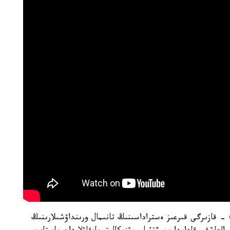
) - قازىرگى قىرعىز ەستراداسىنىڭ تانىمال ورىنداۋشىلارىنىڭ