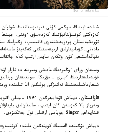
Фото: aikyn.kz
شىلدە ايىنىڭ سوڭعى كۇنى قىرعىزستاننىڭ شولپان-اتا
كەزەكتى كونسۋلتاتيۆتىك كەزدەسۋى ءوتتى. جيىنعا 
تۇرىكمەنستان پرەزيدەنتتەرى قاتىسىپ، وڭىرلىك ىنتىم
مادەني-گۋمانيتارلىق ارىپتەستىكتى كەڭەيتۋ ماسەلەلەر
ىقپالداستىعى كۇن وتكەن سايىن ارتىپ كەلە جاتقانىن
وسىعان وراي ءوڭىردىڭ مادەني ومىرىنە دە نازار اۋد
قۇندىلىقتاردىڭ ءبىرى - مۋزىكا. سوندىقتان ورتالىق
شىعارماشىلىعىنىڭ نەگىزگى بولىگىن انا تىلىندە ورىند
قازاقستان
. ديماش قۇدايبەرگە
قىتايداعى Singer جوباسى ارقىلى قول جەتكىزدى.
ديماش بۇگىندە الەمنىڭ كوپتەگەن ەلىندە كونتسەرت 