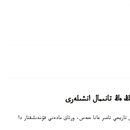
ىڭ ەڭ تانىمال انشىلەرى
يا حالىقتارىن تاريحي تامىر عانا ەمەس، ورتاق مادەني قۇندىلىقتار دا