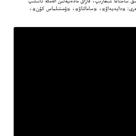
ىق ساحناعا شىعارىپ، قازاق مادەنيەتىن الەمگە تانىتىپ
ندەرى: «دايديداۋ»، «سامالتاۋ»، «ۇمىتىلماس كۇن»،