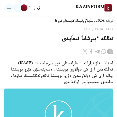
KAZINFORM
ق ز
ترەند:
2026-سايلاۋ
وقيعا
تاعايىنداۋ
اقوردا
13:15, 30 قاڭتار 2017
تەڭگە ءبىرشاما نىعايدى
استانا. قازاقپارات - قازاقستان قور بيرجاسىندا (KASE)
تەڭگەمەن ا ق ش دوللارى بويىنشا، ەسەپتەسۋى ەۋرو بويىنشا
جانە ا ق ش دوللارىمەن ەۋرو بويىنشا تاڭەرتەڭگىلىك ساۋدا-
ساتتىق سەسسياسى اياقتالدى.