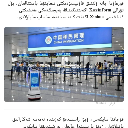
قورعاۋعا جانە ۇلتتىق قاۋىپسىزدىكتى نىعايتۋعا باعىتتالعان. بۇل
تۋرالى Kazinform اگەنتتىگىنىڭ بەيجىڭدەگى مەنشىكتى
ءتىلشىسى Xinhua اگەنتتىگىنە سىلتەمە جاساپ حابارلادى.
فوتو: Xinhua
قۇجاتقا سايكەس، ۆيزا راسىمدەۋ كەزىندە نەمەسە شەكارالىق
باقىلاۋدان ءوتۋ بارىسىندا جالعان نە شىندىققا سايكەس