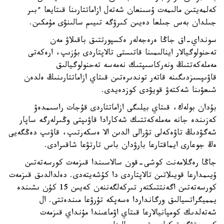
كەلمەيتىن مالىمەت ۇسىنعان شەتەل ازاماتتارىنا قىتايعا ءبىر
جىلدان بەس جىلعا دەيىن كىرۋگە تىيىم سالىنۋى مۇمكىن.
سونداي-اق جاڭا ەرەجەلەر ەكسپورتتىق باقىلاۋ مەن
تەحنولوگيالار اينالىمىنا قاتىستى تالاپتاردى بۇزىپ، ارەكەتى
مەملەكەتتىڭ ونەركاسىپتىك نەمەسە تەحنولوگيالىق
قاۋىپسىزدىگىنە قاتەر توندىرەتىن قىتاي ازاماتتارىنىڭ ەلدەن
شىعۋىنا شەكتەۋ قويۋدى كوزدەيدى.
بۇدان بولەك، قىتاي بيلىگى ازاماتتاردى قۇجات راسىمدەۋ
كەزىندە جانە مەملەكەتتىك شەكارادا قاۋىپتى وڭىرلەرگە ساپار
شەگۋدىڭ تاۋەكەلى تۋرالى الدىن الا ەسكەرتىپ، قاۋىپ دەڭگەيى
ەڭ جوعارى ايماقتارعا بارۋدان باس تارتۋعا شاقىرادى.
جاڭا رەگلامەنت كوشى-قون سالاسىندا قىزمەت كورسەتەتىن
ۇيىمدارعا قويىلاتىن تالاپتاردى دا كۇشەيتەدى. دەلدالدىق قىزمەت
كورسەتەتىن اگەنتتىكتەر تىركەلگەننەن كەيىن 15 كۇن ىشىندە
يمميگراتسيالىق ورگانداردا ەسەپكە تۇرۋعا مىندەتتى. ال
شەتەلدىك كومپانيالارعا قىتاي اۋماعىندا مۇنداي قىزمەت