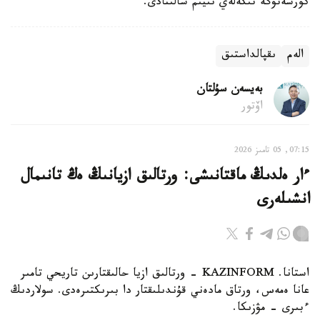
كورسەتۋگە تىكەلەي تىيىم سالىنادى.
الەم
ىقپالداستىق
بەيسەن سۇلتان
اۆتور
07:15, 05 تامىز 2026
ءار ەلدىڭ ماقتانىشى: ورتالىق ازيانىڭ ەڭ تانىمال
انشىلەرى
استانا. KAZINFORM - ورتالىق ازيا حالىقتارىن تاريحي تامىر
عانا ەمەس، ورتاق مادەني قۇندىلىقتار دا بىرىكتىرەدى. سولاردىڭ
ءبىرى – مۋزىكا.