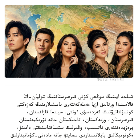
Фото: aikyn.kz
شىلدە ايىنىڭ سوڭعى كۇنى قىرعىزستاننىڭ شولپان-اتا
قالاسىندا ورتالىق ازيا مەملەكەتتەرى باسشىلارىنىڭ كەزەكتى
كونسۋلتاتيۆتىك كەزدەسۋى ءوتتى. جيىنعا قازاقستان،
قىرعىزستان، وزبەكستان، تاجىكستان جانە تۇرىكمەنستان
پرەزيدەنتتەرى قاتىسىپ، وڭىرلىك ىنتىماقتاستىقتى دامىتۋ،
ەكونوميكالىق بايلانىستاردى نىعايتۋ جانە مادەني-گۋمانيتارلىق