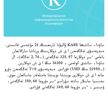
ساۋدا- ساتتىققا KASE ۆاليۋتا نارىعىنىڭ 21 مۇشەسى قاتىستى.
ەسەپتەسۋى تەڭگەمەن ا ق ش دوللارىنىڭ ورتاشا سارالانعان
باعامى ءبىر دوللارعا 325,97 تەڭگەنى (-2,76 تەڭگە)، ال
ساۋدا- ساتتىق كولەمى - 36300 مىڭ ا ق ش دوللارىن
(-21950 مىڭ USD) قۇرادى. ەسەپتەسۋى T+0 تەڭگەمەن ەۋرو
جانە ا ق ش دوللارى بويىنشا بويىنشا مامىلەلەر جاسالعان جوق.
سەسسيا جابىلار ساتتە سۇرانىم ءبىر ەۋروعا 350,60 تەڭگەنى،
ۇسىنىم - ءبىر ەۋروعا 349,60 تەڭگەنى قۇرادى.