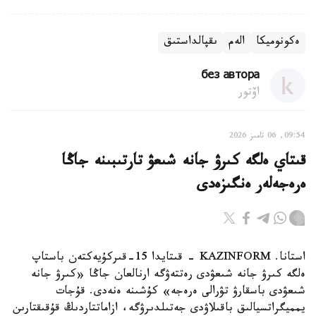
ەكونوميكا
الەم
ىقپالداستىق
без автора
اۆتور
09:54, 06 تامىز 2026
قىتاي ەلگە كىرۋ جانە شىعۋ تارتىبىنە جاڭا
ەرەجەلەر ەنگىزەدى
استانا. KAZINFORM - قىتايدا 15-قىركۇيەكتەن باستاپ
ەلگە كىرۋ جانە شىعۋدى رەتتەۋگە ارنالعان جاڭا «كىرۋ جانە
شىعۋدى باسقارۋ تۋرالى ەرەجە» كۇشىنە ەنەدى. قۇجات
يمميگراتسيالىق باقىلاۋدى جەتىلدىرۋگە، ازاماتتاردىڭ قۇقىقتارىن