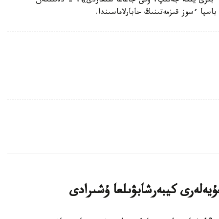
 ءبىرى يتكە جەتىپ، ونى جاعاعا شىعاردى»، - دەلىنگەن
اسپا ءسوز قىزمەتىنىڭ حابارلاماسىندا.