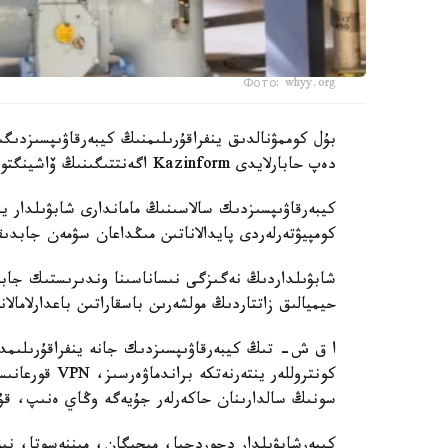
Фото: whyy.org
بۇل كوممۋنالدىق ينفراقۇرىلىمنىڭ كيبەرقاۋىپسىزدىگ
دەپ حابارلايدى Kazinform اگەنتتىگىنىڭ ۆاشينگتونداعى مەنشىكتى ءتىلشىسى CBS News-كە سىلتەمە جاساپ.
كيبەرقاۋىپسىزدىك سالاسىنىڭ ماماندارى شابۋىلدار 
كومپيۋتەرلەردى پايدالاناتىن مىڭداعان سۋمەن جابد
شابۋىلداردىڭ نەگىزگى نىساناسىنا وندىرىستىك جابدى
حيميالىق زاتتاردىڭ مولشەرىن باسقاراتىن باعدارلامالاناتىن لوگ
كونتروللەر ينت
سونىڭ سالدارىنان حاكەرلەر جۇيەگە وڭاي ەنىپ، قۇر
كيبەرشابۋىلدار دجوردجيا، ميچيگان، ميننەسوتا، ن