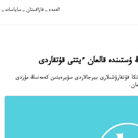
الەمدە
قازاقستان
ساياسات
ت
 ۇستىندە قالعان ءيتتى قۇتقاردى
تكا قۇتقارۋشىلارى بيرجالاردى سۇيرەيتىن كەمەنىڭ مۇزدى
ان.