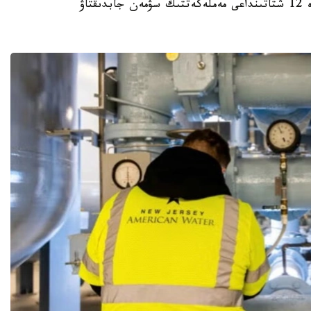
استانا. KAZINFORM – ا ق ش- تىڭ كەمىندە 12 شتاتىنداعى مەملەكەتتىك سۋمەن جابدىقتاۋ