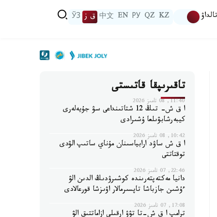
الداۋ
KZ
QZ
РУ
EN
中文
ق ز
ЎЗ
تاقىرىپقا قاتىستى
11:40, 08 تامىز 2026
ا ق ش- تىڭ 12 شتاتىنداعى سۋ جۇيەلەرى
كيبەرشابۋىلعا ۇشىرادى
10:42, 08 تامىز 2026
ا ق ش ساۋد ارابياسىنان مۇناي ساتىپ الۋدى
توقتاتتى
22:46, 07 تامىز 2026
دانيا مەكتەپتەرىندە كوشىرۋدىڭ الدىن الۋ
ءۇشىن جازباشا تاپسىرمالار اۋىزشا قورعالادى
17:08, 07 تامىز 2026
ترامپ ا ق ش-تا تۋۋ ارقىلى ازاماتتىق الۋ