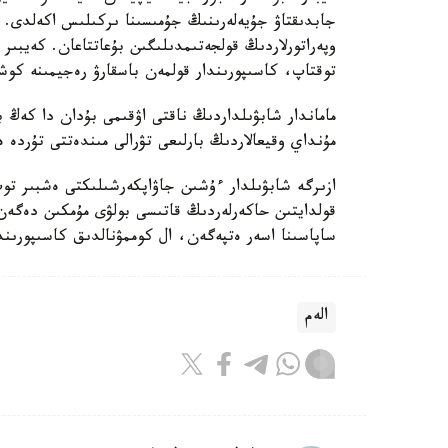
وپەراتورلاردىڭ قولجەتىمدىلىگىن بۇعاتتاعان. كەيبىر
توقتاپ، كاسىپورىندار قولمەن باسقارۋ رەجيمىنە كو
ماماندار شابۋىلداردىڭ ناقتى اۋقىمى بۇدان دا كەڭ ب
مۇنداي وقيعالاردىڭ بارلىعى تۋرالى مىندەتتى تۇردە 
ازىرگە شابۋىلدار ءۇشىن جاۋاپكەرشىلىكتى ەشبىر توپ
قولدايتىن حاكەرلەردىڭ قاتىسى بولۋى مۇمكىن دەگەن 
ساپاسىنا اسەر ەتپەگەن، ال كوممۋنالدىق كاسىپورىندار
الەم