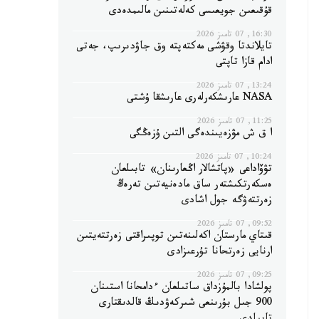
قۇقىعىن جويعىسى كەلەتىنىن مالىمدەدى
16:30, 07 تامىز 2026
تايلاندتا وقۋشى مەكتەپتە وق جاۋدىرىپ، جەتى
ادام قازا تاپتى
13:24, 07 تامىز 2026
NASA عارىشكەرلەرى عارىشقا ۇشتى
11:25, 07 تامىز 2026
ا ق ش مۋزەيىندەگى التىن ۇزەڭگى
10:24, 07 تامىز 2026
تۋۆاداعى «پاتشالار اڭعارىنان» تابىلعان
ەسكەرتكىشتەر ساق مادەنيەتىن تەرەڭ
زەرتتەۋگە جول اشادى
09:52, 07 تامىز 2026
قىتاي مارستان اكەلىنەتىن توپىراقتى زەرتتەيتىن
ارنايى زەرتحانا تۇرعىزادى
09:25, 07 تامىز 2026
پولشادا بالمۇزداق ساتىلعان ءدامحانا استىنان
900 جىل بۇرىنعى شىركەۋدىڭ قالدىقتارى