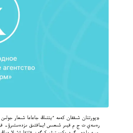
«پورتتان شىققان كەمە ءيتتىڭ جاعاعا شىعار جولىن ك
رەسەي ت ج م قيىر شىعىس ايماقتىق ىزدەستىرۋ- قۇت