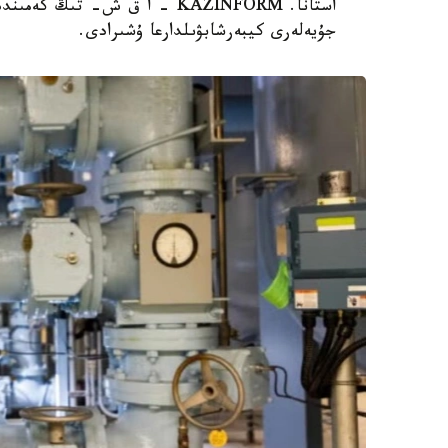
جۇيەلەرى كيبەرشابۋىلدارعا ۇشىرادى.