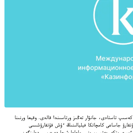
ەسىپ تاستادى، جانۋار تەڭىز ورتاسىندا قالدى. وقيعا ورنىنا
قارۋ جاساعى كامچاتكا فيليالىنىڭ ءۇش قۇتقارۋشىسى