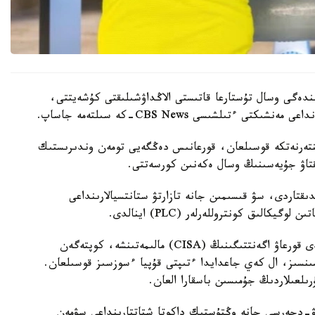
ىندەگى وسال تۇستارعا قاتىستى الاڭداۋشىلىقتى كۇشەيتتى،
ينتەرنەتكە قوسىلعان، قورعانىس دەڭگەيى تومەن وندىرىستىك
ىقتاۋ جۇيەسىنىڭ وسال ەكەنىن كورسەتتى.
قتاردى، سۋ قىسىمىن جانە تازارتۋ ستانتسيالارىنداعى
يكالىق كونتروللەرلەر (PLC) اينالدى.
ا ق ش- تىڭ كيبەرقاۋىپسىزدىك جانە ينفراقۇرىلىمدى قورعاۋ اگەنتتىگىنىڭ (CISA) مالىمەتىنشە، كوپتەگەن
ەرنەتكە براندماۋەرسىز، VPN قورعانىسىنسىز، ال كەي جاعدايدا ءتىپتى قۇپيا ءسوزسىز قوسىلعان.
ىلعىلاردىڭ جۇمىسىن باسقارا العان.
يۋ-دجەرسي جانە وڭتۇستىك داكوتا شتاتتارىنداعى سۋمەن