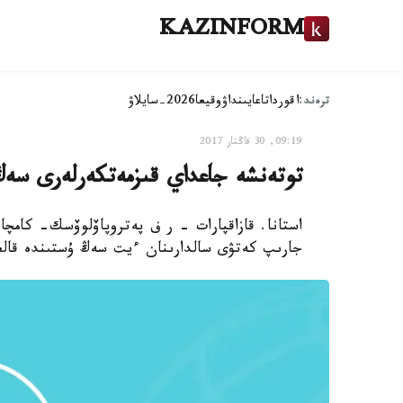
KAZINFORM
ترەند:
اقوردا
تاعايىنداۋ
وقيعا
2026-سايلاۋ
09:19, 30 قاڭتار 2017
توتەنشە جاعداي قىزمەتكەرلەرى سەڭ
استانا. قازاقپارات - ر ف پەتروپاۆلوۆسك- كامچا
جارىپ كەتۋى سالدارىنان ءيت سەڭ ۇستىندە قالع