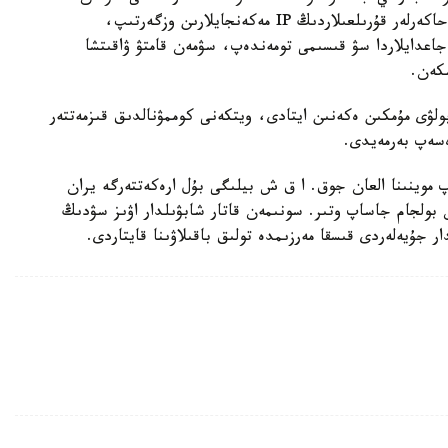
جابدىقتاۋ جۇيەلەرىنىڭ جۇمىسىنا ىركىلىس اكەلدى. حاكەرلەر قۇرىلعىلاردىڭ IP مەكەنجايلارىن وزگەرتىپ،
 جاعدايلاردا سۋ قىسىمى تومەندەپ، سۋمەن قامتۋ ۋاقىتشا
شكەن.
ولۋى مۇمكىن ەكەنىن ايتادى، ويتكەنى كوممۋنالدىق قىزمەتتەر
ەسەپ بەرمەيدى.
 موينىنا العان جوق. ا ق ش بيلىگى بۇل ارەكەتتەرگە يران
بولجام جاساپ وتىر. سونىمەن قاتار شابۋىلدار اۋىز سۋدىڭ
 جۇيەلەردى قىسقا مەرزىمدە تولىق باقىلاۋىنا قايتاردى.