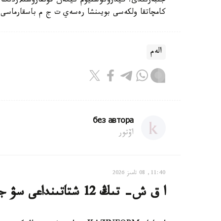
جىبەرىلدى. گيدروكوستيۋم كيگەن قۇتقارۋشىلاردىڭ
كامچاتقا ولكەسى بويىنشا رەسەي ت ج م باسقارماسى ب
الەم
без автора
اۆتور
11:40, 08 تامىز 2026
ا ق ش- تىڭ 12 شتاتىنداعى سۋ جۇيەلەرى كيبەرشابۋىلعا ۇشىرادى