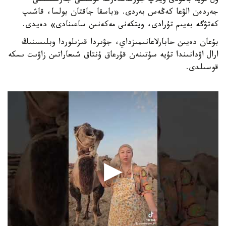
ول تۇيە باعۋدى ويلاپ جۇرگەندەرگە تۇلىكتى جەرگىلىكتى
جەردەن الۋعا كەڭەس بەردى. «باسقا جاقتان بولسا، قاشىپ
كەتۋگە بەيىم تۇرادى، ويتكەنى مەكەنىن ساعىنادى» دەيدى.
بۇعان دەيىن حابارلاعانىمىزداي، جۋىردا قىزىلوردا وبلىسىنىڭ
ارال اۋدانىندا تۇيە سۇتىنەن قۇرعاق ۇنتاق شىعاراتىن زاۋىت ىسكە
قوسىلدى.