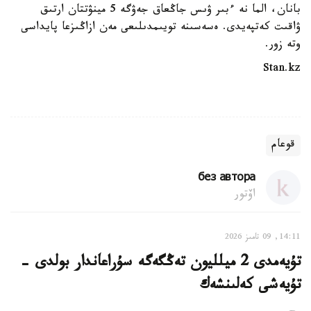
بانان، الما نە ءبىر ۋىس جاڭعاق جەۋگە 5 مينۋتتان ارتىق
ۋاقىت كەتپەيدى. ەسەسىنە تويىمدىلىعى مەن ازاڭىزعا پايداسى
وتە زور.
Stan.kz
قوعام
без автора
اۆتور
14:11, 09 تامىز 2026
تۇيەمدى 2 ميلليون تەڭگەگە سۇراعاندار بولدى -
تۇيەشى كەلىنشەك