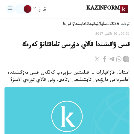
KAZINFORM
ق ز
ترەند:
2026-سايلاۋ
وقيعا
تاعايىنداۋ
اقوردا
00:06, 30 قاڭتار 2017
قىس ۋاقىتىندا قالاي دۇرىس تاماقتانۋ كەرەك
استانا. قازاقپارات - قىلىشىن سۇيرەپ كەلگەن قىس مەزگىلىندە
اعامىزداعى دارۋمەن تاپشىلىعى ارتادى. ونى قالاي تۇزەي الامىز؟