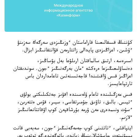
كۇننىڭ قىسقالىعىنا قاراماستان ءوزىڭىزدى سەرگەك سەزىنۋ
ءۇشىن، اعزاڭىزدى پايدالى زاتتارمەن قۋانتقانىڭىز ابزال.
اسىرەسە، ارتىق سالماقتان ارىلۋعا بەل بۋساڭىز،
دەنساۋلىعىڭىزعا ەرەكشە ءمان بەرگەنىڭىز ءجون. سوندىقتان
اعزاڭىز قىس ۋاقىتىندا قاجەتسىنەتىن تاعامداردان باس
تارتپاعايسىز.
قىس مەزگىلىندە تاعام ۇلەسىندە اقۋىز جەتكىلىكتى بولۋى
ءتيىس. بالىق، تاۋىق جۇمىرتقاسى، سيىر، قۇس ەتتەرىن،
ءسۇت ونىمدەرى مەن ۇرمە بۇرشاقپەن كوپ اۋقاتتانعانىڭىز
ءلازىم.
ايتپاقشى، ءتاتتىنى كوپ جەمەگەنىڭىز ءجون، سەبەبى قانت
يممۋنيتەت جاسۋشالارىنىڭ زياندى پاتوگەندەرگە توتەپ بەر