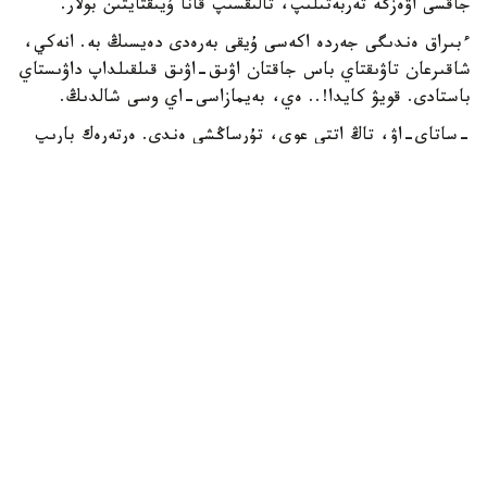
جاقسى اۋەزگە تەربەتىلىپ، تالىقسىپ قانا ۇيىقتايتىن بولار.
ءبىراق ەندىگى جەردە اكەسى ۇيقى بەرەدى دەيسىڭ بە. انەكي،
شاقىرعان تاۋىقتاي باس جاقتان اۋىق-اۋىق قىلقىلداپ داۋىستاي
باستادى. قويۋ كايدا!.. ەي، بەيمازاسى-اي وسى شالدىڭ.
-ساتاي-اۋ، تاڭ اتتى عوي، تۇرساڭشى ەندى. ەرتەرەك بارىپ
الىپ قايتساڭشى شانانى،- دەيدى جانە قايتا-قايتا ايتادى.
«ءالى ءتۇن ورتاسى عانا عوي، تاڭ اتسىن دا...» - دەگىسى
كەلەدى ساتايدىڭ. ءدال وسى كەزدە قوراداعى اتەش قاناتىن
دۇرسىلدەتە قاعىپ قويىپ، تاماعى جىرتىلارداي ايعاي سالادى:
«تاڭ اتىپ قالدى-ە-ە...» دەيتىن سياقتى. مازا بەرۋشى مە
ەدى بۇلار.
ساتاي كوزىن قايتا جۇمدى. شىركىن-اي، ەڭ بولماسا، ون
مينۋت ۇيىقتار ما ەدى. قايداعى ۇيقى، انە اكەسى تاعى سويلەپ
جاتىر. «قاپ، ۇيقى بەرمەدى-اۋ» دەپ رەنجىدى، ونان سوڭ:
«قوي، تۇرايىن، بولماس» دەپ ويلادى تاعى دا. ءبىراق بۇل
تەك ويى عانا. انە تۇردىم، مىنە، تۇردىم دەپ جاتقان، ەندى
بىردە ءتىپتى كيىنە باستاعان سياقتى ەدى، سويتسە قايتادان