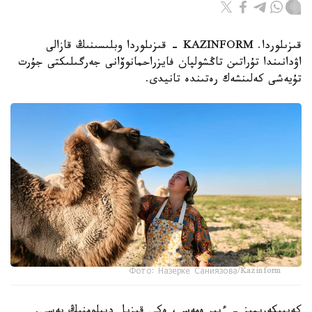
قىزىلوردا. KAZINFORM - قىزىلوردا وبلىسىنىڭ قازالى
اۋدانىندا تۇراتىن تاڭشولپان فايزراحمانوۆانى جەرگىلىكتى جۇرت
تۇيەشى كەلىنشەك رەتىندە تانيدى.
Фото: Назерке Саниязова/Kazinform
كەيىپكەرىمىز - ءبىر ەمەس، ەكى قىزىل ديپلومنىڭ يەسى.