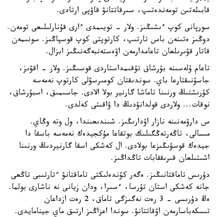
قابىلەتىن تومەندەتىپ، سىرقاتتانۋ قاۋپى ارتادى.
سورپانى كوپ ءىشىڭىز. ولار - تويىمدى ءارى قۇنارلىلىعى تومەن.
دوڭىز ەتىنەن باس تارتىپ، كارتوپتى كوپ قوسپاڭىز. سونىمەن
قاتار قۋىرىلعان تاعامدارمەن اۋەستەنبەگەنىڭىز ابزال.
تاعام ۇلەسىنە بۇرشاق تۇقىمداستاردى قوسىڭىز. ولار - اقۋىز،
جاسۇنىقتارعا باي. سوندىقتان كومىرسۋلى كارتوپ نەمەسە
كۇرىشتىڭ ورنىنا تاماشا گارنير بولا الادى. جاسىمىق، اسبۇرشاق،
نوقات... ولاردى قولدانۋدىڭ دا ۋاقىتى كەلدى.
س دارۋمەنىنە نازار اۋدارىڭىز. شىندىعىندا، ول وتە وڭاي.
مىسالى، تاڭەرتەڭگىلىك بوتقاعا مۇكجيدەك نەمەسە باسقا دا
جيدەك قوسۋىڭىزعا بولادى. ال كەشكى اسقا گارنيردىڭ ورنىنا
اشىتىلعان قىرىققابات تاڭداڭىز.
دۇرىس تاماقتانىڭىز. ەگەر كۇندەلىكتى تاماقتانۋ ءتارتىبى تاڭعى
جانە كەشكى استان تۇرسا، ءسىرا، ودان زيانى نە ناشارى بولما.
ەڭ دۇرىسى - 3 رەت نەگىزگى تاماق، 2 رەت ازداعان
تىسكەباسارمەن اۋقاتتانۋ. سوندا اعزاڭىز ارتىق ماي جينامايدى.