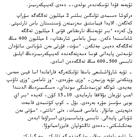
تۇيەمە قۇدا تۇسكەندەر بولدى،- دەدى كەيىپكەرىمىز.
ەركوشا ەسىمدى تۇلىگىن بىلتىر 2 ميلليون تەڭگەگە سۇراپ
كەلگەن. الايدا قيماستىق سەزىمنەن ۇسىنىستان باس تارتىپتى.
ول كەزدە ءبىر تۇيەنىڭ نارىقتاعى قۇنى 1 ميلليون تەڭگە
شاماسىندا ەكەن. بيىل باعاسى شارىقتاپ، 1 ميلليون 400 مىڭ
تەڭگەگە دەيىن جەتكەن. ءسۇت، قۇرتى مەن شۇباتىن ساتۋدان
تۇسەتىن پايدانى قوسا ەسەپتەگەندە كەيىپكەرىمىزدىڭ ايلىق
تابىسى 500-600 مىڭ تەڭگەدەن اسادى.
- تۇيە شارۋاشىلىعى باسقا تۇلىكتەرگە قاراعاندا اسا قيىن ەمەس.
ويتكەنى تۇيە وزىمەن- ءوزى جۇرەدى، ءوز تاماعىن ءوزى تاۋىپ
جەيدى. شولگە توزىمدىلىگى سونداي، ەسىگىمىزدىڭ الدىندا
اعىپ تۇرعان بۇلاققا بارمايدى. 10-15 كۇن، كەيدە ءبىر اي
بويى سۋسىز جۇرە بەرەدى. بۇل - كوپ كۇتىمدى قاجەت
ەتپەيتىن جانۋار. باعاسى قىمبات، ەتى ءتاتتى، ءسۇتى مەن
شۇباتى پايدالى. تابىسى وتباسىمىزدى اسىراۋعا ابدەن
جەتكىلىكتى،-دەدى تاڭشولپان فايزراحمانوۆا.