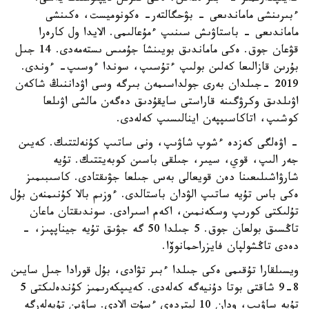
ءبىرىنشى ماماندىعى - بۋحگالتەر- ەكونوميست، ەكىنشى
ماماندىعى - باستاۋىش سىنىپ ءمۇعالىمى. الايدا ول كارەرا
قۋعان جوق. ەكى ماماندىق بويىنشا جۇمىس ىستەمەدى. 14 جىل
بۇرىن قازالىعا كەلىن بولىپ ءتۇسىپ، سوندا ءوسىپ- ءوندى.
2019 -جىلدان بەرى جولداسىمەن بىرگە وسى اۋداننىڭ شاكەن
اۋىلدىق وكرۋگىنە قاراستى سايقۇدىق دەگەن مالشى اۋىلعا
كوشىپ، اتاكاسىپپەن اينالىسىپ كەلەدى.
- اۋەلگى كەزدە ءشوپ شاۋىپ، ونى ساتىپ كۇنەلتتىك. كەيىن
جەر الىپ، قوي، سيىر، جىلقى باسىن كوبەيتتىك. تۇيە
شارۋاشىلىعىنا دەن قويعالى بەس جىلعا جۋىقتادى. كاسىبىمىز
ەكى باس تۇيە ساتىپ الۋدان باستالدى. ءوزىم بالا كۇنىمنەن بۇل
تۇلىكتى كورىپ وسكەنمىن، اكەم اسىرادى. سوندىقتان ماعان
تاڭسىق بولعان جوق. 5 جىلدا 50 گە جۋىق تۇيە جيناپپىز، -
دەدى تاڭشولپان فايزراحمانوۆا.
ويسىلقارا تۇقىمى ەكى جىلدا ءبىر تۋادى، بۇل قورادا جىل سايىن
8-9 شاقتى بوتا دۇنيەگە كەلەدى. كەيىپكەرىمىز كۇندەلىكتى 5
تۇيە ساۋىپ، ودان 10 ليتردەي ءسۇت الادى. ساۋىن تۇيەلەرگە