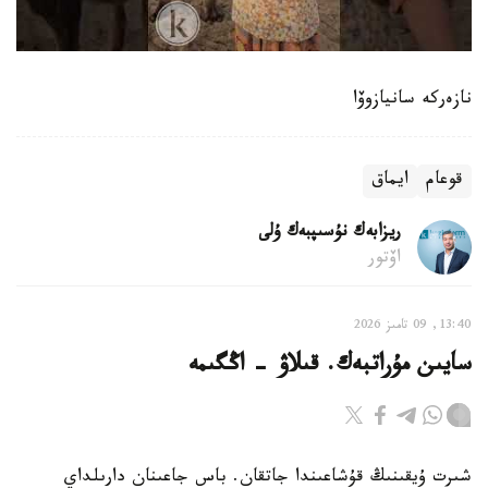
نازەركە سانيازوۆا
قوعام
ايماق
ريزابەك نۇسىپبەك ۇلى
اۆتور
13:40, 09 تامىز 2026
سايىن مۇراتبەك. قىلاۋ - اڭگىمە
شىرت ۇيقىنىڭ قۇشاعىندا جاتقان. باس جاعىنان دارىلداي