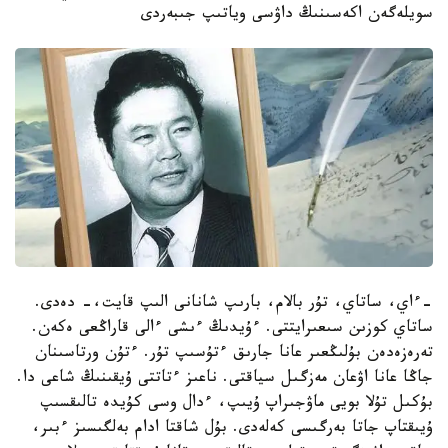
سويلەگەن اكەسىنىڭ داۋسى وياتىپ جىبەردى
-ءاي، ساتاي، تۇر بالام، بارىپ شانانى الىپ قايت،- دەدى.
ساتاي كوزىن سىعىرايتتى. ءۇيدىڭ ءىشى ءالى قاراڭعى ەكەن.
تەرەزەدەن بۇلىڭعىر عانا جارىق ءتۇسىپ تۇر. ءتۇن ورتاسىنان
جاڭا عانا اۋعان مەزگىل سياقتى. ناعىز ءتاتتى ۇيقىنىڭ شاعى دا.
بۇكىل تۇلا بويى ماۋجىراپ ۇيىپ، ءدال وسى كۇيدە تالىقسىپ
ۇيىقتاپ جاتا بەرگىسى كەلەدى. بۇل شاقتا ادام بەلگىسىز ءبىر،