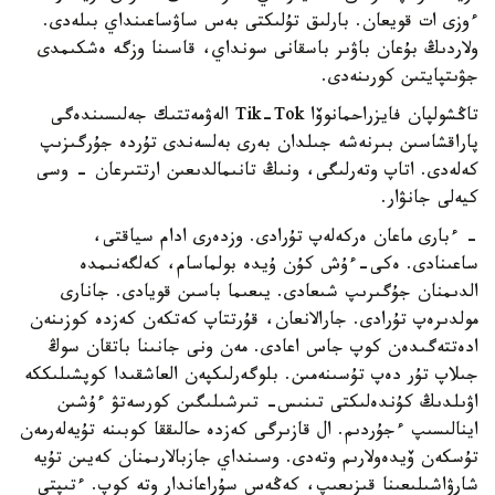
ءوزى ات قويعان. بارلىق تۇلىكتى بەس ساۋساعىنداي بىلەدى.
ولاردىڭ بۇعان باۋىر باسقانى سونداي، قاسىنا وزگە ەشكىمدى
جۋىتپايتىن كورىنەدى.
تاڭشولپان فايزراحمانوۆا Tik-Tok الەۋمەتتىك جەلىسىندەگى
پاراقشاسىن بىرنەشە جىلدان بەرى بەلسەندى تۇردە جۇرگىزىپ
كەلەدى. اتاپ وتەرلىگى، ونىڭ تانىمالدىعىن ارتتىرعان - وسى
كيەلى جانۋار.
- ءبارى ماعان ەركەلەپ تۇرادى. وزدەرى ادام سياقتى،
ساعىنادى. ەكى-ءۇش كۇن ۇيدە بولماسام، كەلگەنىمدە
الدىمنان جۇگىرىپ شىعادى. يىعىما باسىن قويادى. جانارى
مولدىرەپ تۇرادى. جارالانعان، قۇرتتاپ كەتكەن كەزدە كوزىنەن
ادەتتەگىدەن كوپ جاس اعادى. مەن ونى جانىنا باتقان سوڭ
جىلاپ تۇر دەپ تۇسىنەمىن. بلوگەرلىكپەن العاشقىدا كوپشىلىككە
اۋىلدىڭ كۇندەلىكتى تىنىس- تىرشىلىگىن كورسەتۋ ءۇشىن
اينالىسىپ ءجۇردىم. ال قازىرگى كەزدە حالىققا كوبىنە تۇيەلەرمەن
تۇسكەن ۆيدەولارىم وتەدى. وسىنداي جازبالارىمنان كەيىن تۇيە
شارۋاشىلىعىنا قىزىعىپ، كەڭەس سۇراعاندار وتە كوپ. ءتىپتى