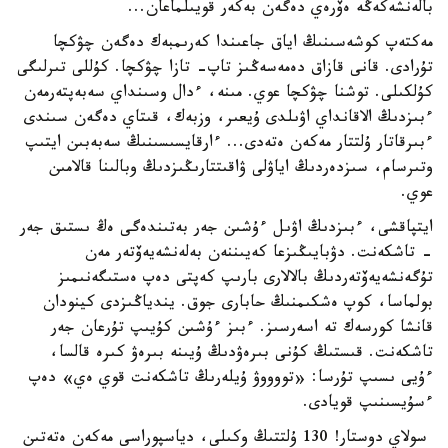
بالەنشەكەڭە ەۆرەي دەگەن بەكەر قويىلماعان...
مەكتەپ كوشەسىنىڭ اياق جاعىندا كەرىمبەك دەگەن چۋكچا
تۇرادى. قانى قازاق دەمەسەڭىز تاپ- تازا چۋكچا. كۇللى تىرلىگى
كۇلكىلى. توشنا چۋكچا عوي. مىنە، ءدال وسىنداي سەبەپتەرمەن
ءبىزدىڭ الاقانداي اۋىلدى ۇيعىر، وزبەك، قىتاي دەگەن سىندى
ءبىرقاتار ۇلتتار مەكەن ەتەدى... ءارقايسىسىنىڭ سەبەبىن ايتىپ
وتىرسام، سىزدەردىڭ اياۋلى ۋاقىتتارىڭىزدىڭ وبالىنا قالامىن
عوي.
ايتپاقشى، ءبىزدىڭ اۋىل ءۇشىن جەر بەتىندەگى ەڭ ىستىق جەر
- تاشكەنت. دۋبايىڭىزعا كەيىننەن بەلەنشەيەۆتەر مەن
تۇگەنشەيەۆتەردىڭ بالالارى بارىپ كەپتى دەپ ەستىگەنىمىز
بولماسا، كوپ ەشكىمنىڭ حابارى جوق. يندياڭىزدى كينودان
قانشا كورسەك تە اسەرسىز. ءبىز ءۇشىن كۇيىپ تۇرعان جەر
تاشكەنت. قىستىڭ كۇنى بىرەۋدىڭ ۇيىنە بىرەۋ كىرە قالسا،
ءۇيى ىسىپ تۇرسا: «تووووۋ ۇيلەرىڭ تاشكەنت قوي ەي» دەپ
ءسۇيسىنىپ قويادى.
سولاي دوستار! 130 ۇلتتىڭ وكىلى، دياسپوراسى مەكەن ەتەتىن