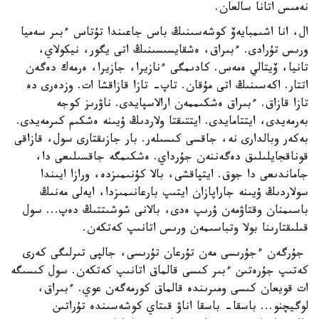
نەمىس اتانا سالعان.
ال، انا اشىمبايەۆ كوشەسىنىڭ باس جاعىندا تۇتاس ءبىر سەميا
ورىس تۇرادى. ءبىراق، ەشقايسىسىنىڭ اتى يگور، نيكولاي،
تانيا، ۆيتالي ەمەس. كادىمگى ءنازيرا، جازيرا، ەرمەك دەگەن
اتتار. اكەسىنىڭ اتى مۇقان. تاپ- تازا قازاقشا ات. وزدەرى دە
تازا قازاق. ءبىراق ەشكىممەن ارالاسپايدى. ناۋرىز كوجە
بەرمەيدى، ايتتامايدى. ايتتىقتا ولاردىڭ ۇيىنە ەشكىم كىرمەيدى.
بەكەر وبالدارى نە، جاقسى كىسىلەر. بار جازىقتارى سول، قازاقى
قوناقجايلىلىق دەگەننەن جۇرداي. ەشكىمگە جاقسىلىعى دا،
جاماندىعى دا جوق. ايتپاقشى، بالا كۇنىمىزدە، ورازا ايىندا
سولاردىڭ ۇيىنە جاراپازان ايتىپ بارعانىمىزدا، ايەلى مەنىڭ
باسىمنان وقتاۋمەن ۇرىپ ەدى، بالانى شوشىتتىڭ دەپ... سول
قىلىقتارىنا بولا وتباسىمەن ورىس اتانىپ كەتكەن.
جۇرگەن ءجۇرىسى مەن تۇرعان تۇرىسى، جالپى تىرلىگى كەرى
كەتىپ جۇرەتىن ءبىر كىسى قالماق اتانىپ كەتكەن. سول كىسىگە
ات قويعان كىسى ومىرىندە قالماق كورمەگەن عوي. ءبىراق،
لوگيچنو... باسقا- باسقا اناۋ قىتاي كوشەسىندە تۇراتىن