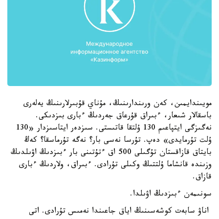
مويىندايمىن، كەن ورىندارىنىڭ، مۇناي قۇبىرلارىنىڭ يەلەرى
باسقالار شىعار، ءبىراق قۇرعاق جەردىڭ ءبارى بىزدىكى.
نەگىزگى ايتپاعىم 130 ۇلتقا قاتىستى. سىزدەر ايتاسىزدار «130
ۇلت تۇرمايدى» دەپ. تۇرسا نەسى بار؟ نەگە تۇرماسقا؟ كەڭ
بايتاق قازاقستان تۇگىلى 500 اق ءتۇتىنى بار ءبىزدىڭ اۋىلدىڭ
وزىندە قانشاما ۇلتتىڭ وكىلى تۇرادى. ءبىراق، ولاردىڭ ءبارى
قازاق.
سونىمەن ءبىزدىڭ اۋىلدا.
اناۋ سابەت كوشەسىنىڭ اياق جاعىندا نەمىس تۇرادى. اتى