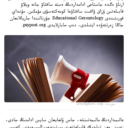
ارناۋ ەگدە جاستاعى ادامداردىڭ ەستە ساقتاۋ جانە ويلاۋ
قابىلەتىن ۇزاق ۋاقىت ساقتاۋعا كومەكتەسۋى مۇمكىن. مۇنداي
قورىتىندى Educational Gerontology جۋرنالىندا جاريالانعان
جاڭا زەرتتەۋدە ايتىلدى، دەپ حابارلايدى psypost.org.
سۋرەت: istockphoto.com
عالىمداردىڭ مالىمەتىنشە، جاس ۇلعايعان سايىن ادامنىڭ جادى،
زەيىنى مەن تىلدىك قابىلەتتەرى بىرتىندەپ السىرەيدى. كەيبىر