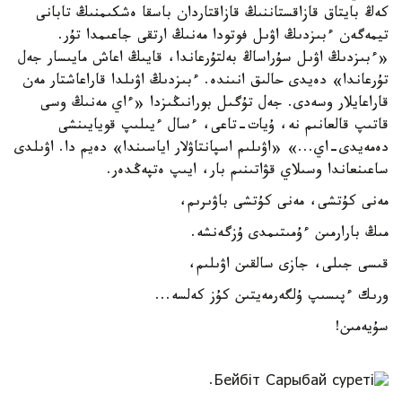
كەڭ بايتاق قازاقستاننىڭ قازاقتاردان باسقا ەشكىمنىڭ تابانى
تيمەگەن ءبىزدىڭ اۋىل فوتودا مەنىڭ ارتقى جاعىمدا تۇر.
«ءبىزدىڭ اۋىل سۇراساڭ بەلتۇرعاندا، قايىڭ اعاش مايىسار جەل
تۇرعاندا» دەيدى حالىق انىندە. ءبىزدىڭ اۋىلدا قاراعاشتار مەن
قاراعايلار وسەدى. جەل تۇگىل بورانىڭىزدا «ءاي مەنىڭ وسى
قاتىپ قالعانىم نە، ۇيات-تاعى، ءسال ءيىلىپ قويايىنشى
دەمەيدى-اي...» «اۋىلىم اسپانتاۋلار اياسىندا» دەيم دا. اۋىلدى
ساعىنعاندا وسىلاي قۋاتىنىم بار، ايىپ ەتپەڭدەر.
مەنى كۇتشى، مەنى كۇتشى باۋىرىم،
مىڭ بارارمىن ءۇمىتىمدى ۇزگەنشە.
قىسى جىلى، جازى سالقىن اۋىلىم،
ورىك ءپىسىپ ۇلگەرمەيتىن كۇز كەلسە...
سۇيەمىن!