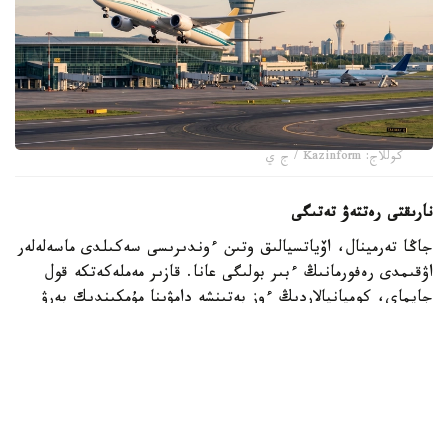
كوللاج: Kazinform / ج ي
نارىقتى رەتتەۋ تەتىگى
جاڭا تەرمينال، اۆياتسيالىق وتىن ءوندىرىسى سەكىلدى ماسەلەلەر
اۋقىمدى رەفورمانىڭ ءبىر بولىگى عانا. قازىر مەملەكەتكە قول
جايماي، كومپانيالاردىڭ ءوز بەتىنشە دامۋىنا مۇمكىندىك بەرۋ
ودان دا ماڭىزدى بولىپ تۇر. VietJet Qazaqstan
كومپانياسىنىڭ باسقارما ءتوراعاسى ادىلبەك ومىراليەۆتىڭ
ايتۋىنشا، وتاندىق نارىق مۇنداي تاۋەكەلگە دايىن.
- قازاقستان شەكاراسىنان 500 شاقىرىم راديۋستا شامامەن 80
ميلليون ادام تۇرادى. اۆياتسيا ءۇشىن اتالعان كورسەتكىش -