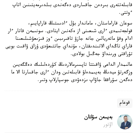
قابىلەتتەرى بىردەن جاقساردى دەگەندى بىلدىرمەيتىنىن اتاپ
ءوتتى.
سوعان قاراماستان، ماماندار بۇل ءادىستىڭ قاراپايىم،
قولجەتىمدى ءارى شىعىنى از ەكەنىن ايتادى. سونىمەن قاتار ءار
ادام وقۋ ماتەريالىن جانە جازۋ تاقىرىبىن ءوز قىزىعۋشىلىعىنا
قاراي تاڭداي الاتىندىقتان، مۇنداي جاتتىعۋدى ۇزاق ۋاقىت بويى
تۇراقتى ورىنداۋ جەڭىل بولادى.
عالىمدار الداعى ۋاقىتتا تاپسىرمالاردىڭ كۇردەلىلىك دەڭگەيىن
وزگەرتۋ ميدىڭ بەيىمدەلۋ قابىلەتىن ودان ءارى جاقسارتا الا ما
دەگەن سۇراققا جاۋاپ ىزدەۋدى جوسپارلاپ وتىر.
قوعام
بەيسەن سۇلتان
اۆتور