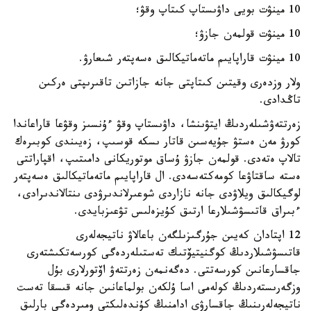
10 مينۋت بويى داۋىستاپ كىتاپ وقۋ؛
10 مينۋت قولمەن جازۋ؛
10 مينۋت قاراپايىم ماتەماتيكالىق ەسەپتەر شىعارۋ.
ولار وزدەرى وقيتىن كىتاپتى جانە جازاتىن تاقىرىپتى ەركىن
تاڭدادى.
زەرتتەۋشىلەردىڭ ايتۋىنشا، داۋىستاپ وقۋ ءۇنسىز وقۋعا قاراعاندا
كورۋ مەن ەستۋ جۇيەسىن قاتار ىسكە قوسىپ، زەيىندى كوبىرەك
تالاپ ەتەدى. قولمەن جازۋ ۇساق موتوريكانى دامىتىپ، اقپاراتتى
ەستە ساقتاۋعا كومەكتەسەدى. ال قاراپايىم ماتەماتيكالىق ەسەپتەر
لوگيكالىق ويلاۋدى جانە نازاردى شوعىرلاندىرۋدى ىنتالاندىرادى،
ءبىراق قاتىسۋشىلارعا ارتىق كۇيزەلىس تۋعىزبايدى.
12 اپتادان كەيىن جۇرگىزىلگەن باعالاۋ ناتيجەلەرى
قاتىسۋشىلاردىڭ كوگنيتيۆتىك تەستىلەردەگى كورسەتكىشتەرى
جاقسارعانىن كورسەتتى. دەگەنمەن زەرتتەۋ اۆتورلارى بۇل
وزگەرىستەردىڭ كولەمى اسا ۇلكەن بولماعانىن جانە قىسقا تەست
ناتيجەلەرىنىڭ جاقسارۋى ادامنىڭ كۇندەلىكتى ومىردەگى بارلىق