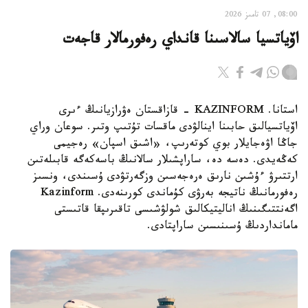
08:00, 07 تامىز 2026
اۆياتسيا سالاسىنا قانداي رەفورمالار قاجەت
استانا. KAZINFORM - قازاقستان ەۋرازيانىڭ ءىرى
اۆياتسيالىق حابىنا اينالۋدى ماقسات تۇتىپ وتىر. سوعان وراي
جاڭا اۋەجايلار بوي كوتەرىپ، «اشىق اسپان» رەجيمى
كەڭەيدى. دەسە دە، ساراپشىلار سالانىڭ باسەكەگە قابىلەتىن
ارتتىرۋ ءۇشىن نارىق ەرەجەسىن وزگەرتۋدى ۇسىندى، ونسىز
رەفورمانىڭ ناتيجە بەرۋى كۇماندى كورىنەدى. Kazinform
اگەنتتىگىنىڭ اناليتيكالىق شولۋشىسى تاقىرىپقا قاتىستى
مامانداردىڭ ۇسىنىسىن ساراپتادى.