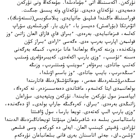
نۇركەن. اكەسىنىڭ اتى ءجۇمادىلدا. جۇمەكەڭ ونى نۇركەن
دەمەيدى، نۇكەتاي دەيدى. نۇكەتاي وتە پىسىق جىگىت.
قوراسىنىڭ ماڭىندا قىلپىق جاتپايدى. پىلاسكوبىس(تىستەۋىك)،
اتۆەرتكا (بۇراعىش) دەيسىز با، ءبارى بار. كورشىلەرى سۇراپ
كەلسە، قىزعانبايدى. بەرەدى. ءبىراق قاي قازاق العان زاتىن ءوز
قولىمەن اپارىپ بەرىپ ەدى. ەگەسى ءارادى ءبىراز كۇن
وتكەندە، وزىنە كەرەك بولعاندا عانا ىزدەپ، كىمگە بەرگەنى
ەسىنە ءتۇسىپ، ءوزى بارىپ اكەلەدى. كەيبىرەۋلەرى ۇمىتىپ
كەتىپ جاتادى. بىرەۋلەر ءسويتىپ ۇمىتتىرىپ، وزىڭە
ءسىڭدىرىپ، بايىپ جاتادى. ءوز باسىم اۋىلدا،
سىڭدىرۋشىلەردىڭ ەمەس، جوعالتۋشىلاردىڭ قاتارىندا
بولعانىمدى ايتا كەتسەم، ماقتاندى دەمەسسىزدەر. نە كەرەك،
ايپاعىمىز سول نۇركەن جايىندا. نۇركەن ويتپەيدى. سۇراعان
زاتىڭدى بەرەدى. ءبىراق، كەرەگىڭە جاراپ بولدى- اۋ دەگەندە،
ءوزى بارىپ الىپ كەتەدى. تويعا بارسا، سول ۋاقىتتا
باستالماسىن بىلسە دە شاقىرىلعان مينۋتتا تويحاناڭىزدىڭ الدىندا
تۇرادى. ۇقىپتى كيىنىپ العان. ايەلى دە كوركەم. وسى قىلىعى
ءۇشىن-اق، جەتى اتاسىنان بەرى قانى بىلعانباعان نۇرەكەم