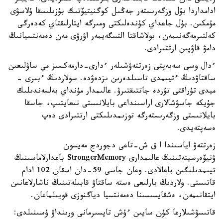
ادامداردا بۇل وزگەرىستەر جەڭىل كوگنيتيۆتىك بۇزىلىسقا ۇلاسۋى
مۇمكىن. بۇل جاعداي كۇندەلىكتى ومىرگە ايتارلىقتاي كەدەرگى
كەلتىرمەگەنىمەن، بولاشاقتا التسگەيمەر اۋرۋى مەن دەمەنتسيانىڭ
دامۋ قاۋپىن ارتتىرادى.
ءدال وسى سەبەپتى زەرتتەۋشىلەر ءدارى-دارمەكسىز مي ساۋلىعىن
ساقتاۋدىڭ ءتيىمدى تاسىلدەرىن ىزدەۋدە. سولاردىڭ ءبىرى -
ميدى تۇراقتى تۇردە جاتتىقتىرۋ. عالىمدار مۇنداي بەلسەندىلىك
جۇيكە جاسۋشالارى اراسىنداعى بايلانىستى نىعايتىپ، جاسقا
بايلانىستى وزگەرىستەرگە توزىمدىلىكتى ارتتىرادى دەپ
ەسەپتەيدى.
زەرتتەۋ اياسىندا ا ق ش-تاعى دجوردج مەيسون
ۋنيۆەرسيتەتىنىڭ عالىمدارى StrongerMemory باعدارلاماسىنىڭ
تيىمدىلىگىن باعالادى. وعان جاسى 59-دان اسقان 102 ادام
قاتىستى. ولاردىڭ بارلىعى ەستە ساقتاۋ قابىلەتىنىڭ ناشارلاعانىن
ايتقانىمەن، ەشقايسىسىنا دەمەنتسيا دياگنوزى قويىلماعان.
قاتىسۋشىلارعا كۇن سايىن ءۇش تاپسىرمانى ورىنداۋ ۇسىنىلدى: