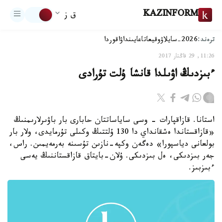
KAZINFORM
ق ز
ترەند:
2026-سايلاۋ
وقيعا
تاعايىنداۋ
اقوردا
11:26, 29 قاڭتار 2017
ءبىزدىڭ اۋىلدا قانشا ۇلت تۇرادى
استانا. قازاقپارات - وسى ساياساتتان حابارى بار باۋىرلارىمنىڭ
«قازاقستاندا ەشقانداي دا 130 ۇلتتىڭ وكىلى تۇرمايدى، ولار بار
بولعانى دياسپورا» دەگەن وكپە-نازىن تۇسىنە بەرمەيمىن. راس،
جەر بىزدىكى، ەل بىزدىكى. ۇلان-بايتاق قازاقستاننىڭ يەسى
ءبىزبىز.