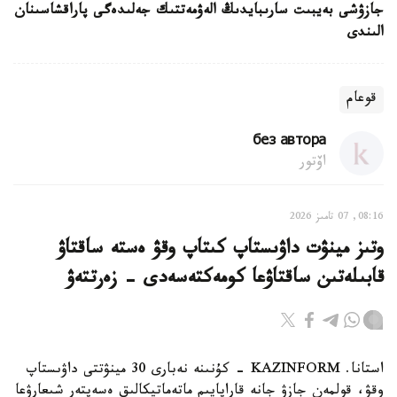
جازۋشى بەيبىت سارىبايدىڭ الەۋمەتتىك جەلىدەگى پاراقشاسىنان
الىندى
قوعام
без автора
اۆتور
08:16, 07 تامىز 2026
وتىز مينۋت داۋىستاپ كىتاپ وقۋ ەستە ساقتاۋ
قابىلەتىن ساقتاۋعا كومەكتەسەدى - زەرتتەۋ
استانا. KAZINFORM - كۇنىنە نەبارى 30 مينۋتتى داۋىستاپ
وقۋ، قولمەن جازۋ جانە قاراپايىم ماتەماتيكالىق ەسەپتەر شىعارۋعا