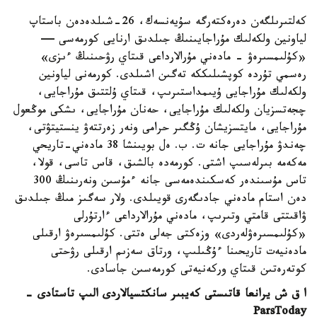
كەلتىرىلگەن دەرەكتەرگە سۇيەنسەك، 26-شىلدەدەن باستاپ
لياونين ولكەلىك مۇراجايىنىڭ جىلدىق ارنايى كورمەسى —
«كۇلىمسىرەۋ - مادەني مۇرالارداعى قىتاي رۋحىنىڭ ءىزى»
رەسمي تۇردە كوپشىلىككە تەگىن اشىلدى. كورمەنى لياونين
ولكەلىك مۇراجايى ۇيىمداستىرىپ، قىتاي ۇلتتىق مۇراجايى،
چجەتسزيان ولكەلىك مۇراجايى، حەنان مۇراجايى، ىشكى موڭعول
مۇراجايى، مايتسزيشان ۇڭگىر حرامى ونەر زەرتتەۋ ينستيتۋتى،
چەندۋ مۇراجايى جانە ت. ب. ەل بويىنشا 38 مادەني-تاريحي
مەكەمە بىرلەسىپ اشتى. كورمەدە بالشىق، قاس تاسى، قولا،
تاس مۇسىندەر كەسكىندەمەسى جانە ءمۇسىن ونەرىنىڭ 300
دەن استام مادەني جادىگەرى قويىلدى. ولار سەگىز مىڭ جىلدىق
ۋاقىتتى قامتي وتىرىپ، مادەني مۇرالارداعى ءارتۇرلى
«كۇلىمسىرەۋلەردى» وزەكتى جەلى ەتتى. كۇلىمسىرەۋ ارقىلى
مادەنيەت تاريحىنا ءۇڭىلىپ، ورتاق سەزىم ارقىلى رۋحتى
كوتەرەتىن قىتاي وركەنيەتى كورمەسىن جاسادى.
ا ق ش يرانعا قاتىستى كەيبىر سانكتسيالاردى الىپ تاستادى -
ParsToday