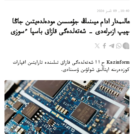
10:40, 09 تامىز 2026
عالىمدار ادام ميىنىڭ جۇمىسىن مودەلدەيتىن جاڭا
چيپ ازىرلەدى - شەتەلدەگى قازاق باسپا ءسوزى
Kazinform ح ا ا شەتەلدەگى قازاق تىلىندە تارايتىن اقپارات
كوزدەرىنە اپتالىق شولۋىن ۇسىنادى.