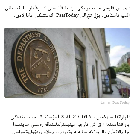
ا ق ش قارجى مينيسترلىگى يرانعا قاتىستى ءبىرقاتار سانكتسيانى
الىپ تاستادى. بۇل تۋرالى ParsToday اگەنتتىگى حابارلادى.
Фото: ParsToday
اقپاراتقا سايكەس، CGTN ءنىڭ X الەۋمەتتىك جەلىسىندەگى
پاراقشاسىندا ا ق ش قارجى مينيسترلىگىنىڭ رەسمي سايتىندا
جاريالانعان مالىمەتكە سۇيەنە وتىرىپ، يسلام ريەۆوليۋتسياسى