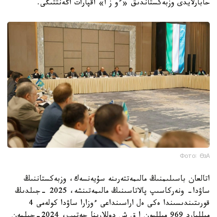
حابارلايدى وزبەكستاندىق «ءو ز ا» اقپارات اگەنتتىگى.
Фото: ӨзА
اتالعان باسىلىمنىڭ مالىمەتتەرىنە سۇيەنسەك، وزبەكستاننىڭ
ساۋدا- ونەركاسىپ پالاتاسىنىڭ مالىمەتىنشە، 2025 -جىلدىڭ
قورىتىندىسىندا ەكى ەل اراسىنداعى ءوزارا ساۋدا كولەمى 4
ميلليارد 969 ميلليون ا ق ش دوللارىنا جەتىپ، 2024-جىلمەن