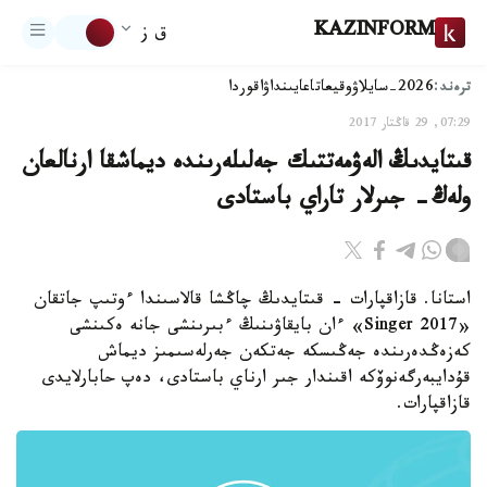
KAZINFORM
ق ز
ترەند:
2026-سايلاۋ
وقيعا
تاعايىنداۋ
اقوردا
07:29, 29 قاڭتار 2017
قىتايدىڭ الەۋمەتتىك جەلىلەرىندە ديماشقا ارنالعان
ولەڭ- جىرلار تاراي باستادى
استانا. قازاقپارات - قىتايدىڭ چاڭشا قالاسىندا ءوتىپ جاتقان
«Singer 2017» ءان بايقاۋىنىڭ ءبىرىنشى جانە ەكىنشى
كەزەڭدەرىندە جەڭىسكە جەتكەن جەرلەسىمىز ديماش
قۇدايبەرگەنوۆكە اقىندار جىر ارناي باستادى، دەپ حابارلايدى
قازاقپارات.