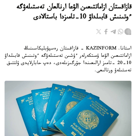
قازاقستان ازاماتتىعىن الۋعا ارنالعان تەستىلەۋگە
ءوتىنىش قابىلداۋ 10-تامىزدا باستالادى
استانا. KAZINFORM - قازاقستان رەسپۋبليكاسىنىڭ
ازاماتتىعىن الۋعا ۇمىتكەرلەر ءۇشىن تەستىلەۋگە ءوتىنىش قابىلداۋ
10-20 -تامىز ارالىعىندا جۇرگىزىلەدى، دەپ حابارلايدى ۇلتتىق
تەستىلەۋ ورتالىعى.