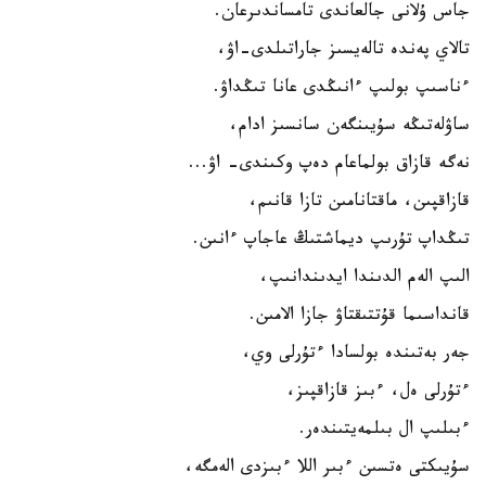
جاس ۇلانى جالعاندى تامساندىرعان.
تالاي پەندە تالەيسىز جاراتىلدى-اۋ،
ءناسىپ بولىپ ءانىڭدى عانا تىڭداۋ.
ساۋلەتىڭە سۇيىنگەن سانسىز ادام،
نەگە قازاق بولماعام دەپ وكىندى- اۋ...
قازاقپىن، ماقتانامىن تازا قانىم،
تىڭداپ تۇرىپ ديماشتىڭ عاجاپ ءانىن.
الىپ الەم الدىندا ايدىندانىپ،
قانداسىما قۇتتىقتاۋ جازا الامىن.
جەر بەتىندە بولسادا ءتۇرلى وي،
ءتۇرلى ەل، ءبىز قازاقپىز،
ءبىلىپ ال بىلمەيتىندەر.
سۇيىكتى ەتسىن ءبىر اللا ءبىزدى الەمگە،