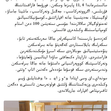
سالىستىرعاندا 11,4 پايىزعا وسكەن. فورۋمعا قازاقستاننىڭ
قۇرىلىس، اگروونەركاسىپ، جەڭىل ونەركاسىپ، ماشينا جاساۋ،
لوگيستيكا، مەديتسينا جانە اقپاراتتىق-كوممۋنيكاتسيالىق
تەحنولوگيالار سالالارىندا جۇمىس ىستەيتىن 100 دەن استام
كومپانياسىنىڭ وكىلدەرى قاتىستى.
كەزدەسۋ بارىسىندا كاسىپكەرلەر جاڭا سەرىكتەستەر تابۋ،
ىسكەرلىك بايلانىستاردى كەڭەيتۋ جانە بىرلەسكەن
ينۆەستيتسيالىق جوبالاردى ىسكە اسىرۋ مۇمكىندىكتەرىن
قاراستىردى. تاراپتار ەكىجاقتى ساۋدا اينالىمىن ۇلعايتۋعا،
ونەركاسىپتىك كووپەراتسيانى دامىتۋعا جانە جاڭا بىرلەسكەن
وندىرىستەردى ىسكە قوسۋعا مۇددەلى ەكەنىن اتاپ ءوتتى.
سونداي-اق وسى اپتادا «ءو ز ا» - دا «قىتايلىق ۇيىم
وكىلدەرى وزبەكستاننىڭ ۇلتتىق قولونەرىمەن تانىستى» دەگەن
تاقىرىپتاعى اقپارات جاريالاندى.