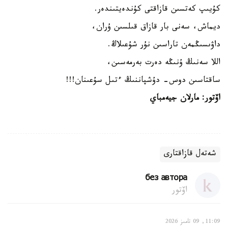
كۇيىپ كەتسىن قازاقتى كۇندەيتىندەر.
ديماش، سەنى بار قازاق قىلسىن ۇران،
داۋىسىڭمەن تاراسىن نۇر شۇعىلاڭ.
اللا سەنىڭ ۇنىڭە دەرت بەرمەسىن،
ساقتاسىن دوس- دۇشپاننىڭ ءتىل سۇعىنان!!!
اۆتور: مارلان جيەمباي
شەتەل قازاقتارى
без автора
اۆتور
11:09, 09 تامىز 2026