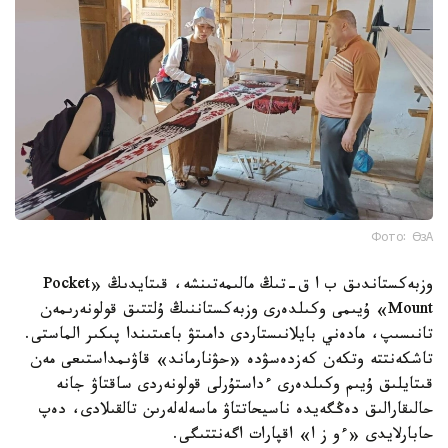
Фото: ӨзА
وزبەكستاندىق ب ا ق-تىڭ مالىمەتىنشە، قىتايدىڭ «Pocket
Mount» ۇيىمى وكىلدەرى وزبەكستاننىڭ ۇلتتىق قولونەرىمەن
تانىسىپ، مادەني بايلانىستاردى دامىتۋ باعىتىندا پىكىر الماستى.
تاشكەنتتە وتكەن كەزدەسۋدە «حۋنارماند» قاۋىمداستىعى مەن
قىتايلىق ۇيىم وكىلدەرى ءداستۇرلى قولونەردى ساقتاۋ جانە
حالىقارالىق دەڭگەيدە ناسيحاتتاۋ ماسەلەلەرىن تالقىلادى، دەپ
حابارلايدى «ءو ز ا» اقپارات اگەنتتىگى.