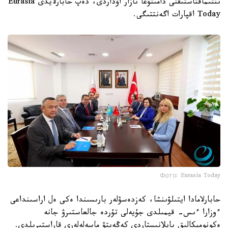
ىنتىماقتاستىقتى دامىتۋعا نازار اۋداردى، دەپ حابارلايدى Eurasia
Today اقپارات اگەنتتىگى.
Фото: Eurasia Today
حابارلامادا ايتىلۋىنشا، كەزدەسۋلەر بارىسىندا ەكى ەل اراسىنداعى
ءوزارا ءىس- قيمىلدى جۇيەلى تۇردە جالعاستىرۋ جانە
ەكونوميكالىق بايلانىستاردى كەڭەيتۋ ماسەلەلەرى قاراستىرىلدى.