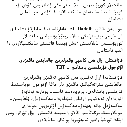
ساقشىلار كورپۋسىمەن بايلانىستى ەكى ۇشاق پەن ءۇش اۋە
كومپانياسىنا سالىنعان سانكتسيالاردىڭ كۇشى جويىلعانى
ايتىلعان.
سونىمەن قاتار، Al-Hadath تەلەارناسىنىڭ حابارلاۋىنشا، ا ق
ش قارجى مينيسترلىگى يسلام ريەۆوليۋتسياسى ساقشىلار
كورپۋسىمەن بايلانىستى ءۇش ۇيىمعا قاتىستى سانكتسيالاردى دا
الىپ تاستاعان.
قازاقستان ارال مەن كاسپي وڭىرلەرىن جالعايتىن ماڭىزدى
اۆتوجول قۇرىلىسىن باستادى - TRT
قازاقستاندا ارال تەڭىزى مەن كاسپي تەڭىزى وڭىرلەرىن
جالعايتىن ستراتەگيالىق ماڭىزى بار جاڭا اۆتوجول جوباسىنىڭ
قۇرىلىسى باستالدى. پرەزيدەنت قاسىم-جومارت توقايەۆ
اقوردادان تەلەكوپىر ارقىلى قىزىلوردا-سەكسەۋىل، ۇلعايسىن-
سەكسەۋىل جانە بەينەۋ-سەكسەۋىل اۆتوموبيل جولدارى
جوبالارىنىڭ ىرگەتاسىن قالاۋ راسىمىنە قاتىستى. بۇل تۋرالى وسى
اپتادا تۇركيا راديو تەليەۆيزيا پورتالى حابارلادى.