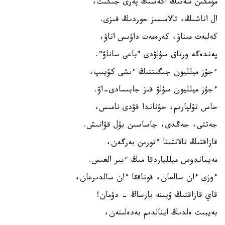
مۇمكىن سەنىڭ اكەشىڭ پەرى جىگىت،
ال اناشىڭ، تالاسسىز حوردىڭ قىزى.
كەلبەت مىناۋ، كەرەمەت داۋىس اناۋ،
پەندەگە ورتاق سۇلۋدى "باعى ساناۋ".
ءجۇز ميلليون جىگىتتىڭ ءىشى كۇيىپ،
ءجۇز ميلليون سۇلۋ قىز جابىسادى-اۋ.
حاس تۇلپارىم، حۋناندا قۋدى نامىس،
جەتتى، جەڭدى، جاساسىن بۇل قۋانىش.
قازاقتىڭ تالانتىنا ءتورىن بەرگەن،
مەيماندوس ميللياردقا مىڭ ءبىر العىس.
ءوزى ءان سالعان، قوناققا ءان سالدىرعان،
قاي قازاقتىڭ ۇيىنە بارساڭ - دۋمان!
بەيبىت ەلدىڭ اينالدىم بەدەلىنەن،