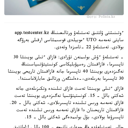
Фото: Polisia.kz
ءوتىنىشتى ۇلتتىق تەستىلەۋ ورتالىعىنىڭ app.testcenter.kz
سايتى نەمەسە UTO ءموبيلدى قوسىمشاسى ارقىلى بەرۋگە
بولادى. تەستىلەۋ 22 -تامىزدا وتەدى.
- تەستىلەۋ ءۇش بولىمنەن تۇرادى: قازاق ءتىلى بويىنشا 30
تاپسىرما، قازاقستان رەسپۋبليكاسى كونستيتۋتسياسىنىڭ
نەگىزدەرى بويىنشا 40 تاپسىرما جانە قازاقستان تاريحى بويىنشا
30 تاپسىرما بەرىلەدى،-دەلىنگەن ورتالىق حابارلاماسىندا.
قازاق ءتىلى بويىنشا تەست قازاق تىلىندە وتكىزىلەدى جانە
شەكتى بالل - 15. كونستيتۋتسيا نەگىزدەرى بويىنشا تەست
قازاق نەمەسە ورىس تىلىندە تاپسىرىلادى، شەكتى بالل - 20.
قازاقستان تاريحىنان دا قازاق نەمەسە ورىس تىلىندە تەست
تاپسىرۋعا بولادى، بۇل بولىمدەگى شەكتى بالل - 15.
جالپى تەستىلەۋدە ەڭ جوعارى ناتيجە - 100 بالل. ازاماتتىق