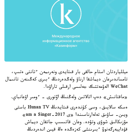
ميللياردتان استام حالقى بار قىتايدى ونەرىمەن ءتانتى ەتىپ،
تامساندىرعان ديماشقا ارناۋ ولەڭدەردىڭ ءبىرى كەڭىنەن تانىمال
WeChat الەۋمەتتىك جەلىسى ارقىلى تاراۋدا.
«ماقتانىش» دەپ اتالاتىن ولەڭنىڭ اۆتورى - ءومىر اۋعانباي.
ەسكە سالايىق، وسى كۇندەرى قىتايدىڭ Hunan TV باستى
ويىن- ساۋىق تەلەارناسىندا «ى am a Singer-2017»
مۋزىكالىق شوۋى وتۋدە. وعان قاتىسىپ جاتقان ديماش
قۇدايبەرگەنوۆ ءبىرىنشى كەزەڭدە ەڭ قيىن اندەردىڭ