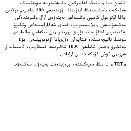
اتالعان ب ا ق-تىڭ كەلتىرگەن مالىمەتتەرىنە سۇيەنسەك،
مەملەكەت باسشىسىنىڭ ايتۋىنشا، ۇزىندىعى 800 شاقىرىم بولاتىن
جاڭا اۆتوجول كاسپي ماڭىنداعى بەينەۋدى ارال وڭىرىندەگى
سەكسەۋىلمەن بايلانىستىرىپ، قىتاي شەكاراسىنداعى وتكىزۋ
بەكەتتەرىن اقتاۋ جانە قۇرىق پورتتارىمەن تىكەلەي جالعايدى.
سونىڭ ناتيجەسىندە قىتايدان ەۋروپاعا اۆتوموبيلمەن جۇك
جەتكىزۋ باعىتى شامامەن 1000 شاقىرىمعا قىسقارىپ، تاسىمالداۋ
مەرزىمى ءۇش كۇنگە دەيىن ازايادى.
«TRT» - نىڭ دەرەگىنشە، پرەزيدەنت بەينەۋ- سەكسەۋىل
باعىتىن «ارال- كاسپي اۆتوجولى» دەپ اتاۋدى ۇسىنىپ،
جوبانىڭ قازاقستاننىڭ ەۋرازياداعى ترانزيتتىك الەۋەتىن
ارتتىراتىنىن ايتتى. قۇرىلىس كەزىندە 10 مىڭنان استام ادام
جۇمىسپەن قامتىلىپ، جول پايدالانۋعا بەرىلگەننەن كەيىن
جىلدىق جۇك تاسىمالى كولەمى 13,2 ميلليون تونناعا دەيىن
وسەدى. جوبانى 2029-جىلدان كەشىكتىرمەي اياقتاۋ
جوسپارلانىپ وتىر.
سونداي-اق «TRT» - دا «عالىمدار ادام ميىنىڭ جۇمىسىن