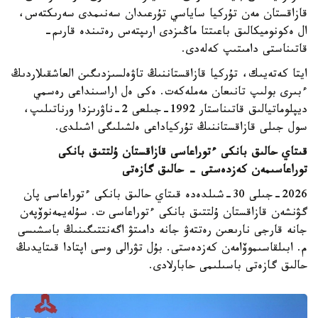
قازاقستان مەن تۇركيا ساياسي تۇرعىدان سەنىمدى سەرىكتەس،
ال ەكونوميكالىق باعىتتا ماڭىزدى ارىپتەس رەتىندە قارىم-
قاتىناستى دامىتىپ كەلەدى.
ايتا كەتەيىك، تۇركيا قازاقستاننىڭ تاۋەلسىزدىگىن العاشقىلاردىڭ
ءبىرى بولىپ تانىعان مەملەكەت. ەكى ەل اراسىنداعى رەسمي
ديپلوماتيالىق قاتىناستار 1992-جىلعى 2-ناۋرىزدا ورناتىلىپ،
سول جىلى قازاقستاننىڭ تۇركياداعى ەلشىلىگى اشىلدى.
قىتاي حالىق بانكى ءتوراعاسى قازاقستان ۇلتتىق بانكى
توراعاسىمەن كەزدەستى - حالىق گازەتى
2026-جىلى 30-شىلدەدە قىتاي حالىق بانكى ءتوراعاسى پان
گۋنشەن قازاقستان ۇلتتىق بانكى ءتوراعاسى ت. سۇلەيمەنوۆپەن
جانە قارجى نارىعىن رەتتەۋ جانە دامىتۋ اگەنتتىگىنىڭ باسشىسى
م. ابىلقاسىموۆامەن كەزدەستى. بۇل تۋرالى وسى اپتادا قىتايدىڭ
حالىق گازەتى باسىلىمى حابارلادى.