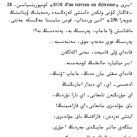
ءبىرى «SOS d'un terrien en détresse» كومپوزيتسياسىن، 28
-قاڭتار كۇنى وتكەن ەكىنشى كەزەڭىندە رەسەيلىك ۆيتاستىڭ
«وپەرا №2» ءانىن ورىنداپ، قوس سايىستا جەڭىسكە جەتتى.
ماقتانىش ۋا عاجاپ، پەرىسىڭ بە، پەندەسىڭ بە؟!
پەرىسىڭ عوي سەبەپ جوق، سەنبەسىمە...
قانداي ۇلى قاسيەت، سەنى اكەلگەن
ءبىر ميلليارد حالىقتىڭ كومبەسىنە.
قانداي مىقتى جان ەدىڭ، عاجاپ ءۇنىڭ،
ادەمىسى- اي، اي ديدار اجارىڭنىڭ
اق جۇزىڭنەن تامعانى- اي تازا نۇردىڭ،
باق جۇلدىزى جانعانى-اي قازاعىمنىڭ!
ايتشى تەزدەن، قازاقتىڭ باق جۇلدىزى،
بىلگەي جاتىر جايىڭدى جەردىڭ ءجۇزى.