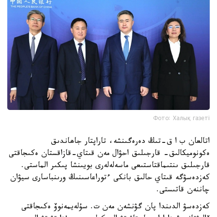
Фото: Халық газеті
اتالعان ب ا ق-تىڭ دەرەگىنشە، تاراپتار جاھاندىق
ەكونوميكالىق- قارجىلىق احۋال مەن قىتاي-قازاقستان ەكىجاقتى
قارجىلىق ىنتىماقتاستىعى ماسەلەلەرى بويىنشا پىكىر الماستى.
كەزدەسۋگە قىتاي حالىق بانكى ءتوراعاسىنىڭ ورىنباسارى سيۋان
چاننەن قاتىستى.
كەزدەسۋ الدىندا پان گۋنشەن مەن ت. سۇلەيمەنوۆ ەكىجاقتى