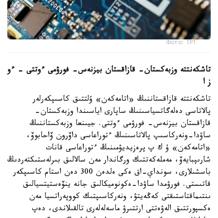
Фото: ТРТ
تاشكەنتتە وزبەكستان- قازاقستان بيزنەس- فورۋمى ءوتتى – ءو
ز ا
تاشكەنتتە قازاقستاننىڭ «اتامەكەن» ۇلتتىق كاسىپكەرلەر
پالاتاسى دەلەگاتسياسىنىڭ ساپارى اياسىندا وزبەكستان-
قازاقستان بيزنەس- فورۋمى ءوتتى. جيىنعا وزبەكستاننىڭ
ساۋدا-ونەركاسىپ پالاتاسىنىڭ ءتوراعاسى داۆرون ۆاحابوۆ،
«اتامەكەن» ۇ ك پ پرەزيديۋمىنىڭ ءتوراعاسى قانات
شارىپبايەۆ، مەملەكەتتىك ورگاندار مەن سالالىق بىرلەستىكتەردىڭ
باسشىلارى، سونداي-اق ەكى ەلدەن 300 دەن استام كاسىپكەر
قاتىستى. فورۋمدا ساۋدا-ەكونوميكالىق جانە ينۆەستيتسيالىق
ىنتىماقتاستىقتى كەڭەيتۋ، ونەركاسىپتىك كووپەراتسيا مەن
ەكسپورتتىق الەۋەتتى ارتتىرۋ ماسەلەلەرى تالقىلاندى، دەپ