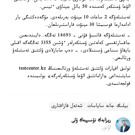
الۋعا ۇمىتكەر كەمىندە 50 بالل جيناۋى ءتيىس.
تەستىلەۋگە 2 ساعات 10 مينۋت بەرىلەدى. مۇگەدەكتىگى بار
ادامدارعا قوسىمشا 30 مينۋت قاراستىرىلعان.
- تەستىلەۋگە قاتىسۋ قۇنى - 14693 تەڭگە. دايىندىعىن
جاقسارتقىسى كەلەتىن ۇمىتكەرلەر ءۇشىن 3355 تەڭگەگە اقىلى
بايقاۋ سىناعى ۇسىنىلادى، - دەپ حابارلادى ۇلتتىق تەستىلەۋ
ورتالىعى.
تولىق اقپارات ۇلتتىق تەستىلەۋ ورتالىعىنىڭ testcenter.kz
سايتىنداعى «ازاماتتىق الۋعا ۇمىتكەرلەرگە» بولىمىندە
قولجەتىمدى.
بيلىك جانە ساياسات
شەتەل قازاقتارى
ريزابەك نۇسىپبەك ۇلى
اۆتور