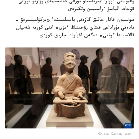
ۆاليۋتانى ءوزارا ايىرباستاۋ تۋرالى كەلىسىمدى ۇزارتۋ تۋرالى
قۇجات الماسۋ ءراسىمىن وتكىزدى.
سونىمەن قاتار حالىق گازەتى باسىلىمىندا ««كۇلىمسىرەۋ -
مادەني مۇراداعى قىتاي رۋحىنىڭ ءىزى» اتتى كورمە شەنيان
قالاسىندا ءوتتى» دەگەن اقپارات جارىق كوردى.
Фото: Халық газеті