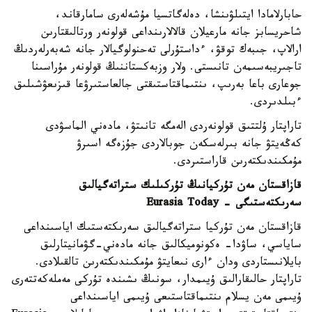
حابارلامادا ايتىلۋىنشا، دەلەگاتسيا مۇشەلەرى سامارقاند،
شاحريسابز جانە مارعيلان قالالارىنداعى قولونەر ورتالىقتارىن
ارالاپ، جىبەك توقۋ، ءداستۇرلى تەحنولوگيالار جانە شەبەرلەردىڭ
تاجىريبەسىمەن تانىستى. ولار وزبەكستاننىڭ قولونەر مۇراسىنا
جوعارى باعا بەرىپ، ىنتىماقتاستىقتى جالعاستىرۋعا قىزىعۋشىلىق
ءبىلدىردى.
تاراپتار ۇلتتىق قولونەردى الەمگە تانىتۋ، مادەني الماسۋدى
كەڭەيتۋ جانە بىرلەسكەن جوبالاردى جۇزەگە اسىرۋ
مۇمكىندىكتەرىن قاراستىردى.
قازاقستان مەن تۇركيانىڭ تۇركىلىك ستراتەگيالىق
سەرىكتەستىگى - Eurasia Today
قازاقستان مەن تۇركيا ستراتەگيالىق سەرىكتەستىك اياسىنداعى
ساياسي، ساۋدا- ەكونوميكالىق جانە مادەني-گۋمانيتارلىق
بايلانىستاردى ودان ءارى نىعايتۋ مۇمكىندىكتەرىن تالقىلادى.
تاراپتار حالىقارالىق ۇيىمدار، سونىڭ ىشىندە تۇركى مەملەكەتتەرى
ۇيىمى مەن يسلام ىنتىماقتاستىعى ۇيىمى اياسىنداعى