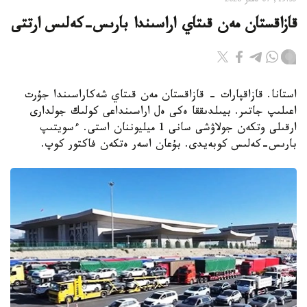
19:55, 07 تامىز 2026
قازاقستان مەن قىتاي اراسىندا بارىس-كەلىس ارتتى
استانا. قازاقپارات - قازاقستان مەن قىتاي شەكاراسىندا جۇرت
اعىلىپ جاتىر. بيىلدىققا ەكى ەل اراسىنداعى كولىك جولدارى
ارقىلى وتكەن جولاۋشى سانى 1 ميليوننان استى. ءسويتىپ
بارىس-كەلىس كوبەيدى. بۇعان اسەر ەتكەن فاكتور كوپ.