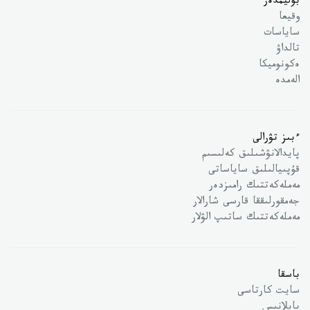
بوليمدەر
وقيعا
ساياسات
تالداۋ
ەكونوميكا
الەمدە
ءبىز تۋرالى
پايدالانۋشىلىق كەلىسىم
قۇپىيالىلىق ساياساتى
مەملەكەتتىك رامىزدەر
جەمقورلىققا قارسى شارالار
مەملەكەتتىك ساتىپ الۋلار
باسقا
سايت كارتاسى
بايلانىس