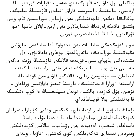
بەلگىلى. ول داۋىردە قازىرگىدەي ەمەس، اقپارات كوزدەرىنىڭ
ازدىعى، حالىقتىڭ، اسىرەسە قازاق ءتىلدى قاۋىمنىڭ بىلىمگە،
جاڭالىققا دەگەن قاجەتتىلىگى مەن رۋحاني سۇرانىسىن تاپ وسى
ۇلتتىق قالامگەرلەردىڭ شىعارمالارى مەن ازىن-اۋلاق باسپا ءسوز
قۇرالدارى عانا قاناعاتتاندىرىپ تۇردى.
سول كەزەڭدەگى ساياسات پەن يدەولوگياعا سايكەس جازۋشى
ەڭبەگىنىڭ مورالدىك، ماتەريالدىق جوعارى باعالانۋى، ەل
ىشىندەگى جاپپاي سىي-قۇرمەت قالامگەر قاۋىمنىڭ وزىنە دەگەن
سەنىمى مەن بولمىسىنا ەرەكشە اسەر ەتتى. راسىندا، الگىندە
ايتىلعان سەبەپتەرمەن زيالى، قالامگەر قاۋىم مەن قوعامنىڭ
اراسىندا ءوزارا قاجەتتىلىك، بارىنشا تىعىز بايلانىس ورناعان-
تۇعىن. بۇل كەزدە، بالكىم، نوبەل سىيلىعىنىڭ دا كوپ ەشكىمگە
قاجەتتىلىگى بولا قويماعانداي.
مۇحاڭ ماعاۋين اعامىز ايتقانداي، كەڭەس وداعى كۇلپارا ىدىراعان
كەزەڭنىڭ العاشقى جىلدارىندا ەلدىڭ الدىنا مۇلدە باسقا
ماسەلەلەر شىعىپ، ادەبيەت پەن رۋحانيات سالاسى كۇندەلىكتى
ومىردەن تىسقارى شەگەرىلگەن كۇي كەشتى. ءتاۋبا، ونداي