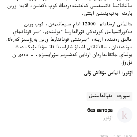
سالتاناتىنا قاتىسقىسى كەلەتىندەردىڭ كوپ ەكەنىن، الايدا ورىن
بارىنە جەتپەيتىنىن ايتتى.
«الماتى ارەناعا» 12000 ادام سىيعانىمەن، كوپ ورىن
دەكوراتسيالىق كورنەكى قۇرالدارىنا ءبولىندى. ءبىز قوناقجاي
حالىق رەتىندە ارينە، ءبىرىنشى قوناقتارعا ورىن بەرۋىمىز كەرەك.
سوندىقتان، سالتاناتتى اشىلۋ شاراسىنا قاتىسۋعا مۇمكىندىك
بولماي جاتقانداردان ارنايى كەشىرىم سۇرايمىز»، - دەدى ن.
نۋروۆ.
اۆتور: الماس مۇقاش ۇلى
سپورت
ىقپالداستىق
без автора
اۆتور