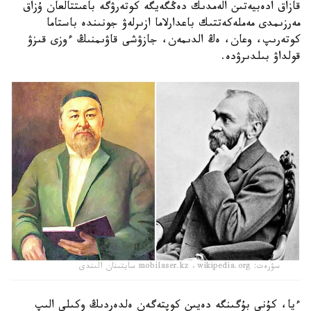
قازاق ادەبيەتىن الەمدىك دەڭگەيگە كوتەرۋگە باعىتتالعان ۇزاق
مەرزىمدى مەملەكەتتىك باعدارلاما ازىرلەۋ جونىندە باستاما
كوتەرىپ، وعان، ەڭ الدىمەن، جازۋشى قاۋىمنىڭ ءوزى قىزۋ
قولداۋ بىلدىرۋدە.
سۋرەت: mobilaser.kz ،wikipedia.org سايتىنان الىندى
ءيا، كۇنى بۇگىنگە دەيىن كوپتەگەن ەلدەردىڭ وكىلى الىپ