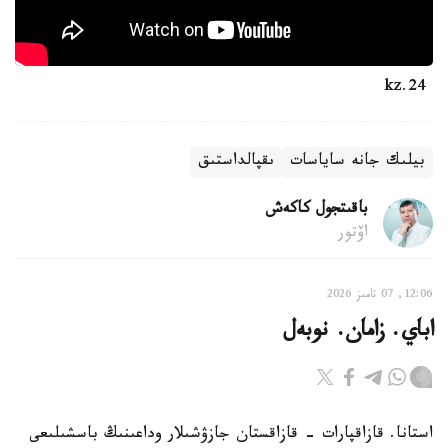
24.kz
بيلىك جانە ساياسات
ىقپالداستىق
باقىتجول كاكەش
اۆتور
12:06, 07 تامىز 2026
اباي. زامان. نوبەل
استانا. قازاقپارات - قازاقستان جازۋشىلار وداعىنىڭ باسشىلىعى