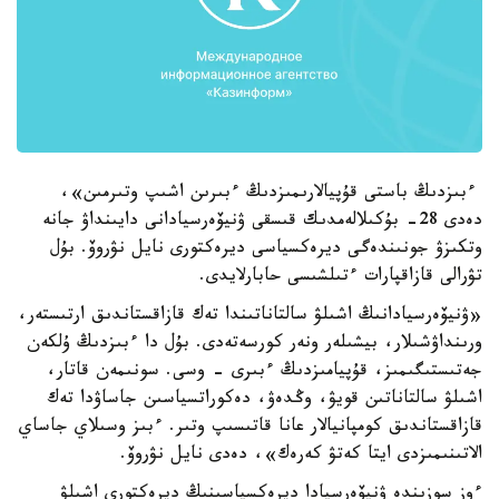
ءبىزدىڭ باستى قۇپيالارىمىزدىڭ ءبىرىن اشىپ وتىرمىن»،
دەدى 28- بۇكىلالەمدىك قىسقى ۋنيۆەرسيادانى دايىنداۋ جانە
وتكىزۋ جونىندەگى ديرەكسياسى ديرەكتورى نايل نۋروۆ. بۇل
تۋرالى قازاقپارات ءتىلشىسى حابارلايدى.
«ۋنيۆەرسيادانىڭ اشىلۋ سالتاناتىندا تەك قازاقستاندىق ارتىستەر،
ورىنداۋشىلار، بيشىلەر ونەر كورسەتەدى. بۇل دا ءبىزدىڭ ۇلكەن
جەتىستىگىمىز، قۇپيامىزدىڭ ءبىرى - وسى. سونىمەن قاتار،
اشىلۋ سالتاناتىن قويۋ، وڭدەۋ، دەكوراتسياسىن جاساۋدا تەك
قازاقستاندىق كومپانيالار عانا قاتىسىپ وتىر. ءبىز وسىلاي جاساي
الاتىنىمىزدى ايتا كەتۋ كەرەك»، دەدى نايل نۋروۆ.
ءوز سوزىندە ۋنيۆەرسيادا ديرەكسياسىنىڭ ديرەكتورى اشىلۋ