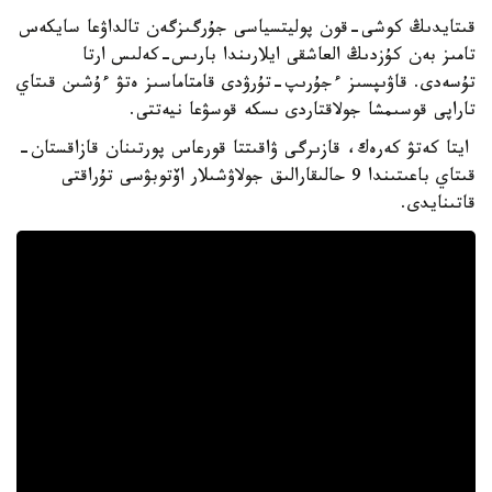
قىتايدىڭ كوشى-قون پوليتسياسى جۇرگىزگەن تالداۋعا سايكەس
تامىز بەن كۇزدىڭ العاشقى ايلارىندا بارىس-كەلىس ارتا
تۇسەدى. قاۋىپسىز ءجۇرىپ-تۇرۋدى قامتاماسىز ەتۋ ءۇشىن قىتاي
تاراپى قوسىمشا جولاقتاردى ىسكە قوسۋعا نيەتتى.
ايتا كەتۋ كەرەك، قازىرگى ۋاقىتتا قورعاس پورتىنان قازاقستان-
قىتاي باعىتىندا 9 حالىقارالىق جولاۋشىلار اۆتوبۋسى تۇراقتى
قاتىنايدى.