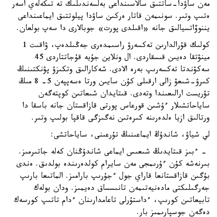
مەن ساۋدا-ساتتىق سالاسىنداعى بەلسەندىلىك تە تىكەلەي اسەر
ەتىپ وتىر. سونىمەن قاتار ەركىن ساۋدا پيلوتتىق ايماعىنداعى
يننوۆاتسيالىق جانە «اقىلدى پورت» جوبالارى دا سەپ بولعان.
كولىك قۇرالدارىن تەكسەرۋ راسىمدەرى جەڭىلدەپ، ۋاقىت 1
مينۋتقا دەيىن قىسقاردى. ال ونلاين جۇيە قۇجاتتاردى 45
سەكۋندتا تەكسەرىپ بەرە الادى. شەكارالىق وتكىزۋ پۋنكتىنىڭ
كىرۋ-شىعۋ زالى ارقىلى كۇن سايىن ورتا ەسەپپەن 5- 8 مىڭ
تۋريست ارالىعىندا وتەدى. قىتايدان شىعاتىن كوپتەگەن
ساياحاتشىلار ءۇشىن قورعاس پورتى قازاقستان جانە باسقا دا
ورتالىق ازيا ەلدەرىنە كىرەتىن نەگىزگى قاقپا بولىپ وتىر.
لي شياۋ، شاندۇڭ ايماعىنىڭ تۇرعىنى، ساياحاتشى:
- ءبىز قىتايدىڭ شىعىس ايماعى شاندۇڭنان كەلە جاتىرمىز.
بىرنەشە كۇن ءۇرىمجى مەن سايرام كولدەرىندە بولدىق. ەندى
بۇگىن قازاقستانعا قاراي جول ءجۇرىپ بارامىز. الماتىعا بارىپ
جەرگىلىكتى مادەنيەتىمەن تانىسساق دەيمىز. ودان بولەك
تابيعاتىن كورىپ، ءداستۇرلى تاعامدارىنان ءدام تاتىپ كورسەك
دەگەن جوسپارىمىز بار.