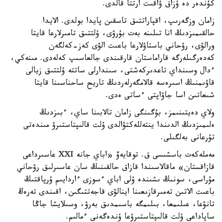
كۇندەر دە ۇزاق ۋاقىت ارتتا قالدى.
زامان وزگەرىپ، اقپاراتتىق تاسقىن پايدا بولدى. الايدا
حالقىمىزدىڭ انا تىلىنە بەت بۇرۋى، ۇلتتىق تامىرلارعا قايتا
ورالۋى، رۋحاني باستاۋلارعا باعىت الۋى كەز-كەلگەن
كەدەرگىلەرگە قاراماستان قارقىندى جالعاسىپ كەلەدى. مىنەكي،
ءدال وسىنداي تاعدىركەشتى، سىندارلى ساتتە ۇلتتىق زيالى
قاۋىمنىڭ اسىرەسە قالامگەرلەردىڭ تاريح ساحناسىنا قايتا
شىعاتىن اسا جاۋاپتى ءساتى ەدى.
ولاي دەيتىنىمز، بۇگىنگى زامان تالابىنا ساي، ءبىزدىڭ
ەلىمىزدىڭ الدىندا ينتەللەكتۋالدى ۇلت قالىپتاستىرۋ مىندەتى
تۇرعانى بەلگىلى.
مەملەكەت باسشىسى ق. توقايەۆ «اباي جانە XXI عاسىرداعى
قازاقستان» ماقالاسىندا قازاق حالقىنىڭ سان عاسىرلىق رۋحاني
مۇراسى، سونىڭ ىشىندە ۇلى اباي ءسوزى ءاردايىم ۇرپاقتىڭ
باعىت الاتىن تەمىرقازىعىنا اينالۋى قاجەتتىگىن، اقىندى تەرەڭ
تانۋعا، عىلىمعا، بىلىمگە باسىمدىق بەرۋ، وسىلايشا جاڭا
ساپاداعى ۇلت قالىپتاستىرۋعا ۇندەگەنى ءمالىم.