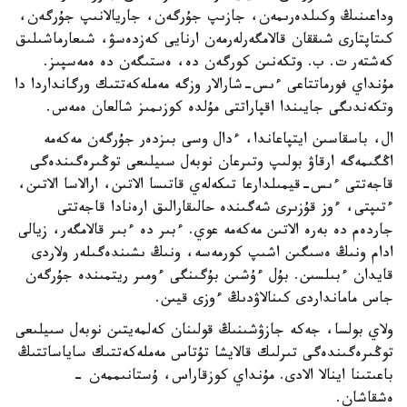
وداعىنىڭ وكىلدەرىمەن، جازىپ جۇرگەن، جاريالانىپ جۇرگەن،
كىتاپتارى شىققان قالامگەرلەرمەن ارنايى كەزدەسۋ، شىعارماشىلىق
كەشتەر ت. ب. وتكەنىن كورگەن دە، ەستىگەن دە ەمەسپىز.
مۇنداي فورماتتاعى ءىس-شارالار وزگە مەملەكەتتىك ورگانداردا دا
وتكەندىگى جايىندا اقپاراتتى مۇلدە كوزىمىز شالعان ەمەس.
ال، باسقاسىن ايتپاعاندا، ءدال وسى بىزدەر جۇرگەن مەكەمە
اڭگىمەگە ارقاۋ بولىپ وتىرعان نوبەل سىيلىعى توڭىرەگىندەگى
قاجەتتى ءىس-قيمىلدارعا تىكەلەي قاتىسا الاتىن، ارالاسا الاتىن،
ءتىپتى، ءوز قۇزىرى شەگىندە حالىقارالىق ارەنادا قاجەتتى
جاردەم دە بەرە الاتىن مەكەمە عوي. ءبىر دە ءبىر قالامگەر، زيالى
ادام ونىڭ ەسىگىن اشىپ كورمەسە، ونىڭ ىشىندەگىلەر ولاردى
قايدان ءبىلسىن. بۇل ءۇشىن بۇگىنگى ءومىر ريتمىندە جۇرگەن
جاس مامانداردى كىنالاۋدىڭ ءوزى قيىن.
ولاي بولسا، جەكە جازۋشىنىڭ قولىنان كەلمەيتىن نوبەل سىيلىعى
توڭىرەگىندەگى تىرلىك قالايشا تۇتاس مەملەكەتتىك ساياساتتىڭ
باعىتىنا اينالا الادى. مۇنداي كوزقاراس، ۇستانىممەن -
ەشقاشان.