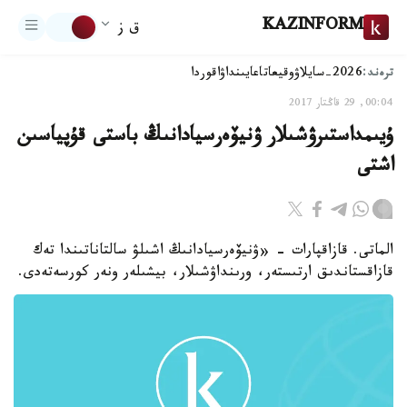
KAZINFORM
ق ز
ترەند:
2026-سايلاۋ
وقيعا
تاعايىنداۋ
اقوردا
00:04, 29 قاڭتار 2017
ۇيىمداستىرۋشىلار ۋنيۆەرسيادانىڭ باستى قۇپياسىن
اشتى
الماتى. قازاقپارات - «ۋنيۆەرسيادانىڭ اشىلۋ سالتاناتىندا تەك
قازاقستاندىق ارتىستەر، ورىنداۋشىلار، بيشىلەر ونەر كورسەتەدى.