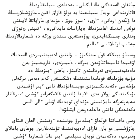
جاتقان الەمدەگى ەڭ ايگىلى، بەدەلدى سىيلىقتاردىڭ
قاتارىنداعى نوبەل سىيلىعىنا يە بولۋ قازاق اقىن-جازۋشىلارىنىڭ
دا ۇلكەن ارمانى، ءارى، ءسوز جوق، مۇنداي ماراپاتقا لايىقتى
تولەن ابدىك اعامىزدىڭ «پاراسات مايدانى»، ءتىپتى «توزاق
وتتارى جىمىڭدايدى» پوۆەستەرى سىندى وزگە دە شىعارمالاردىڭ
جەتىپ ارتىلاتىنى ءمالىم.
وسىناۋ بيىككە قول جەتكىزۋ - ۇلتتىق ادەبيەتىمىزدى الەمدىك
اۋقىمدا ناسيحاتتاۋمەن بىرگە، ەلىمىزدى، تاريحىمىز بەن
مادەنيەتىمىزدى تەرەڭىنەن تانىتۋ، ياعني ءبىزدىڭ دە
دۇنيەجۇزىلىك قوعامداستىقتىڭ ەشكىمنەن كەم ەمەس ىرگەلى
مۇشەسى ەكەندىگىمىزدى مويىنداتۋدىڭ تاعى ءبىر اۋقىمدى
مۇمكىندىگى بولار ەدى. الايدا ۇلتتىق قالامگەرلەر ءۇشىن ءبىرقاتار
سەبەپتەرگە بايلانىستى مۇنداي تويدىڭ اۋىلى ءالى الىس
ەكەندىگى ناقتى دالەلدەرمەن ايتىلۋدا.
وسى ماقساتتا قولداۋ ءبىلدىرۋ جونىندە ءوتىنىش العان قىتاي
جازۋشىسى مو يان قازاق ادەبيەتىنىڭ تۋىندىلارىن جوعارى باعالاي
وتىرىپ، دەگەنمەن نوبەل سىيلىعى ءبىر عانا شىعارما ءۇشىن