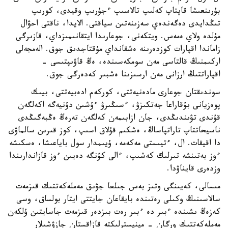
بۇرىنعىشا قاپتاپ كەلىپ تالاسىپ ءجۇرىپ وقيدى، كورىپ
تىڭدايدى دەگەندەي سەزىنەتىن سياقتى. الايدا، ناقتى احۋال
مۇلدە ولاي ەمەس. ويتكەنى، جوعارىدا ايتقانىمىزداي، قازىرگى
زاماندا اقپارات كوزدەرىنە ەشقانداي مۇقتاجدىق جوق. الەمجەلى
اركىمنىڭ قالتاسى مەن سومكەسىندە، ەڭ قاۋىپتىسى -
اقپاراتتىڭ ارزانى مەن ارسىزىنا ەشبىر كەدەرگى جوق.
سوندىقتان جوعارى مادەنيەتتى، كوركەم ادەبيەتتى، بيىك
پوەزيانى بۇقاراعا جەتكىزۋ، ءسىڭىرۋ ءۇشىن دۇنيەگە اكەلگەن
قۇندى تۋىندىڭدى، جان ازابىمەن كەلگەن تەرەڭ ەڭبەگىڭدى
ناسيحاتتاپ تاراتپاساڭ، ەشكىم قۇلاق اسىپ، كوز قىرىن سالماۋى
دا اقيقات. ال، ءتيىستى مەكەمە، ۇيىمدار سول باياعىشا، ەسكىشە
ءوز بەتىنشە تىرلىك كەشىپ، ءالى كۇنگە دەيىن ءوز قازاندارىندا
وزدەرى قايناۋدا.
مىسالى، كەيىنگى وتىز بەس جىلعا جۋىق مەملەكەتتىك قىزمەت
سالاسىنىڭ وكىلى رەتىندە بايقاعان جايتتى ايتار بولساق، وسى
كەزەڭ ىشىندە ءبىر دە ءبىر رەت بىزدەر قىزمەت جاسايتىن ۇلكەن
مەملەكەتتىك ورگان - مينيسترلىكتە قازاقستان جازۋشىلار