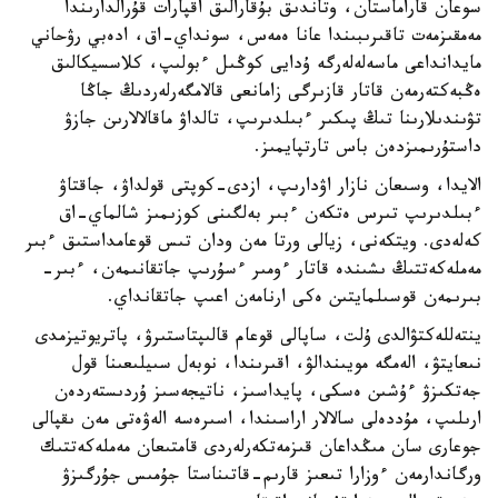
سوعان قاراماستان، وتاندىق بۇقارالىق اقپارات قۇرالدارىندا
مەمقىزمەت تاقىرىبىندا عانا ەمەس، سونداي-اق، ادەبي رۋحاني
مايدانداعى ماسەلەلەرگە ۇدايى كوڭىل ءبولىپ، كلاسسيكالىق
ەڭبەكتەرمەن قاتار قازىرگى زامانعى قالامگەرلەردىڭ جاڭا
تۋىندىلارىنا تىڭ پىكىر ءبىلدىرىپ، تالداۋ ماقالالارىن جازۋ
داستۇرىمىزدەن باس تارتپايمىز.
الايدا، وسىعان نازار اۋدارىپ، ازدى-كوپتى قولداۋ، جاقتاۋ
ءبىلدىرىپ تىرس ەتكەن ءبىر بەلگىنى كوزىمىز شالماي-اق
كەلەدى. ويتكەنى، زيالى ورتا مەن ودان تىس قوعامداستىق ءبىر
مەملەكەتتىڭ ىشىندە قاتار ءومىر ءسۇرىپ جاتقانىمەن، ءبىر-
بىرىمەن قوسىلمايتىن ەكى ارنامەن اعىپ جاتقانداي.
ينتەللەكتۋالدى ۇلت، ساپالى قوعام قالىپتاستىرۋ، پاتريوتيزمدى
نىعايتۋ، الەمگە مويىندالۋ، اقىرىندا، نوبەل سىيلىعىنا قول
جەتكىزۋ ءۇشىن ەسكى، پايداسىز، ناتيجەسىز ۇردىستەردەن
ارىلىپ، مۇددەلى سالالار اراسىندا، اسىرەسە الەۋەتى مەن ىقپالى
جوعارى سان مىڭداعان قىزمەتكەرلەردى قامتىعان مەملەكەتتىك
ورگاندارمەن ءوزارا تىعىز قارىم-قاتىناستا جۇمىس جۇرگىزۋ