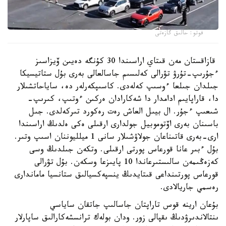
فوتو: حالىق گازەتى
قازاقستان مەن قىتاي اراسىندا 30 كۇنگە دەيىن ۆيزاسىز
ءجۇرىپ-تۇرۋ تۋرالى كەلىسىم جاسالعالى بەرى بۇل ستاتيسيكا
جىلدان جىلعا ءوسىپ كەلەدى. كاسىپكەرلەر دە، ساياحاتشىلار
دا، قاراپايىم ادامدار دا شەكارادان ەركىن ءوتىپ، كىرىپ-
شىعىپ ءجۇر. ال بيىل العاش رەت رەكورد تىركەلدى. جىل
باسىنان بەرى اۆتوموبيل جولدارى ارقىلى ەكى ەلدىڭ اراسىندا
ارى-بەرى قاتىناعان جولاۋشىلار سانى 1 ميلليوننان اسىپ وتىر.
بۇل ءبىر عانا قورعاس پورتى ارقىلى. وتكەن جىلدىڭ وسى
كەزەڭىمەن سالىستىرعاندا 10 پايىزعا وسكەن. بۇل تۋرالى
قورعاس پورتىنداعى قىتايدىڭ ينسپەكسيالىق ستانسيا ماماندارى
رەسمي جاريالادى.
بۇعان ارينە قوس تاراپتان جاسالىپ جاتقان ساياسي
ىنتالاندىرۋدىڭ ىقپالى زور. ودان بولەك ترانسشەكارالىق ساپارلار