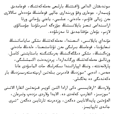
سوندىقتان الداعى ۋاقىتتىڭ بارلىعى مەملەكەتتىك، قوعامدىق
ۇيىمدار، جوعارى وقۋ ورىندارى جالپى قوعامنىڭ مۇددەلى سالالارى
مەن زيالى قاۋىم، مادەني، عىلىمي، ياعني رۋحاني ورتا
اراسىنداعى تىعىز بايلانىستىڭ جۇزەگە اسىرىلۋىنا جۇمسالۋى
لازىم، بۇعان مۇقتاجدىق تا سەزىلۋدە.
مۇنداي بايلانىس، انىعىندا، مەملەكەتتىڭ ىشكى ساياساتىنىڭ
نىعايۋىنا، قوعامىڭ بىرلىگى مەن تۇتاستىعىنا، ەلدىڭ مادەني
وزەگىنىڭ، ىشكى دىڭگەگىنىڭ بەرىكتىگىنە باستايتىنى كامىل.
ورتالىق مەملەكەتتىك ورگانداردا، پرەزيدەنت اكىمشىلىگى،
پارلامەنتتە، ونىڭ اپپاراتىندا ىسكەرلىك حات الماسۋدى عانا
ەمەس، ادەبي ءسوزدىڭ قادىرىن بىلەتىن ارىپتەستەرىمىزدىڭ بار
ەكەندىگى دە بەلگىلى.
ولاردىڭ ءارقايسىسى ەكى ارادا التىن كوپىر قىزمەتىن اتقارا الاتىنى
ءسوزسىز، اتقارىپ كەلەدى دە. الايدا ولاردى ىزدەپ وتىرعان،
الەۋەتىن پايدالانايىن دەگەن، وزدەرىنە تارتايىن دەگەن ءتىرى
جاندى تاپپايمىز.