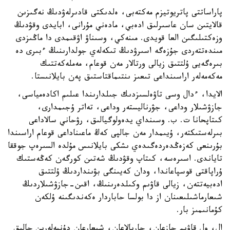
پاراساتتى پاتريوتيزم مەكتەبى، ەلدىكتى قادىرلەۋدىڭ نەگىزىن
قالايتىن سان عاسىرلىق ادەبي، مادەني مۇرانى، ابايدى وقۋدىڭ
وزەكتىلىگىن العا قويدى. مىنەكي، وسىناۋ اۋقىمدى دا ماڭىزدى
مىندەتتەردى جۇزەگە اسىرۋدىڭ تىكەلەي جولدارىنىڭ ءبىرى دە
بىرەگەيى ۇلتتىق زيالى ورتالار مەن قوعام، مەملەكەتتىك
مەكەمەلەر اراسىنداعى تىعىز ىنتىماقتاستىق پەن بايلانىستا.
الايدا، ءدال وسى تاۋەلسىزدىك جىلدارىندا عىلىم اكادەمياسى،
جازۋشىلار وداعى، جۋرناليستەر وداعى، تەاتر ۇجىمدارى،
كىتاپحانا ت. ب. وسىنداي يدەولوگيالىق، رۋحاني سالاداعى
بىرلەستىكتەر، ۇيىمدار مەن جالپى كەڭ ماعىناداعى قوعام اراسىندا
بۇرىنعى كەزەڭدەردەگىدەي ىشكى بايلانىس مۇلدە السىرەپ جوققا
تاياندى. اسىرەسە، كىتاپ وقۋدىڭ شەتىن كورگەن كەڭەستىك
ۇراپاقتى قوسپاعاندا، ودان كەيىنگى بۋىنداردىڭ ۇلتتىق
ادەبيەتتەن، زيالى قاۋىم وكىلدەرىنىڭ، اقىن-جازۋشىلاردىڭ
شىعارماشىلىعىنان از دا بولسا حاباردار ەكەندىگىنە ۇلكەن
كۇمانىمىز بار.
ال، ول قاۋىم جازعان، جاريالاعان، شىعارعان دۇنيەلەرىن حالىق