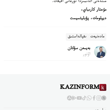
مىندەتى الدىمىزدا تۇرعانى اقيقات.
مۇحتار كارىباي،
ديپلومات، پۋبليتسيست
مادەنيەت
ىقپالداستىق
بەيسەن سۇلتان
اۆتور
KAZINFORM