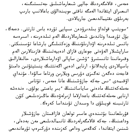
ەمەس، قالامگەردىڭ جالپى شىعارماشىلىق جەتىستىگىنە،
انىعىراق ايتقاندا الەمگە ناقتى مويىندالۋى باعالانىپ بارىپ
بەرىلۋى ىقتيمالدىعىن جاريالادى.
ءسويتىپ قولداۋ بىلدىرۋدەن سىپايى تۇردە باس تارتتى. دەمەك،
بۇل تۇرعىدا وتاندىق شىعارمالاردىڭ الەم تىلدەرىنە، اسىرەسە
باتىس تىلدەرىنە اۋدارىلۋىنىڭ وزەكتىلىگى بارشاعا تۇسىنىكتى.
ساراپشىلار الەۋەتى جوعارى قازاق ادەبيەتىنىڭ قازىنالارىن الەم
وقىرمانىنا تانىستىرۋ ءۇشىن ساپالى اۋدارماشىلاردى، حالىقارالىق
باسپالاردى پايدالانۋ، ارنايى ادەبي اگەنتتىك ينستيتۋتىن دامىتۋ
قاجەت دەگەن نەگىزى دۇرىس ويلارىن ورتاعا سالۋدا. مۇنداي
اۋقىمدى ءىس جەكە جازۋشىنىڭ عانا ەمەس، تۇتاس
مەملەكەتتىڭ مادەني ساياساتىنىڭ ءبىر باعىتى بولۋى، ەندەشە
ارنايى مەملەكەتتىك باعدارلاما ازىرلەۋدىڭ ماڭىزدىلىعى كۇن
تارتىبىنە قويىلۋى دا وسىدان تۋىنداسا كەرەك.
قۇرىلعانىنا بۇتىندەي عاسىر تولعان قازاقستان جازۋشىلار
وداعىنىڭ، جەكە قالامگەرلەردىڭ تانىمالدىلىعى مەن بەدەلى،
شىنىن ايتقاندا، كەڭەس وداعى كەزىندە دۇركىرەپ تۇرعاندىعى