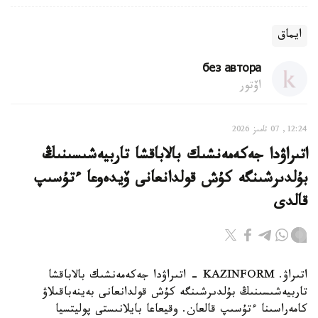
ايماق
без автора
اۆتور
12:24, 07 تامىز 2026
اتىراۋدا جەكەمەنشىك بالاباقشا تاربيەشىسىنىڭ
بۇلدىرشىنگە كۇش قولدانعانى ۆيدەوعا ءتۇسىپ
قالدى
اتىراۋ. KAZINFORM - اتىراۋدا جەكەمەنشىك بالاباقشا
تاربيەشىسىنىڭ بۇلدىرشىنگە كۇش قولدانعانى بەينەباقىلاۋ
كامەراسىنا ءتۇسىپ قالعان. وقيعاعا بايلانىستى پوليتسيا