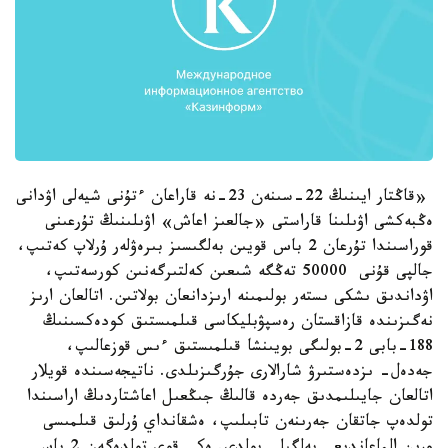
«قاڭتار ايىنىڭ 22-سىنەن 23-نە قاراعان ءتۇنى شيەلى اۋدانى
ەڭبەكشى اۋىلىنا قاراستى «جالعىز اعاش» اۋىلىنىڭ تۇرعىنى
قوراسىندا تۇرعان 2 باس قويىن بەلگىسىز بىرەۋلەر ۇرلاپ كەتىپ،
جالپى قۇنى 50000 تەڭگە شىعىن كەلتىرگەنىن كورسەتىپ،
اۋداندىق ىشكى ىستەر بولىمىنە ارىزدانعان بولاتىن. اتالعان ارىز
نەگىزىندە قازاقستان رەسپۋبليكاسى قىلمىستىق كودەكسىنىڭ
188-بابى 2-بولىگى بويىنشا قىلمىستىق ءىس قوزعالىپ،
جەدەل- ىزدەستىرۋ شارالارى جۇرگىزىلدى. ناتيجەسىندە قويلار
اتالعان جايىلىمدىق جەردە قالىڭ جىڭعىل اعاشتاردىڭ اراسىندا
تولدەپ جاتقان جەرىنەن تابىلىپ، ەشقانداي ۇرلىق قىلمىسى