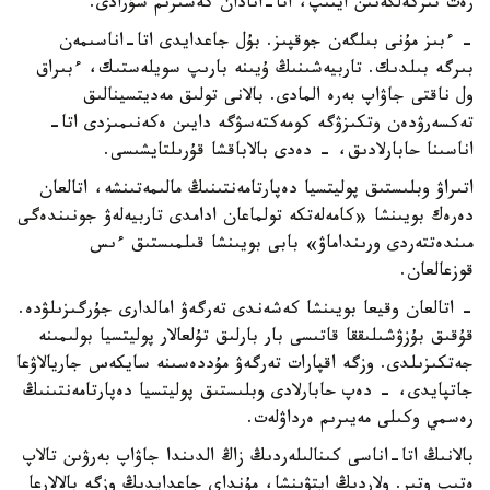
رەت تىركەلگەنىن ايتىپ، اتا-انادان كەشىرىم سۇرادى.
- ءبىز مۇنى بىلگەن جوقپىز. بۇل جاعدايدى اتا-اناسىمەن
بىرگە بىلدىك. تاربيەشىنىڭ ۇيىنە بارىپ سويلەستىك، ءبىراق
ول ناقتى جاۋاپ بەرە المادى. بالانى تولىق مەديتسينالىق
تەكسەرۋدەن وتكىزۋگە كومەكتەسۋگە دايىن ەكەنىمىزدى اتا-
اناسىنا حابارلادىق، - دەدى بالاباقشا قۇرىلتايشىسى.
اتىراۋ وبلىستىق پوليتسيا دەپارتامەنتىنىڭ مالىمەتىنشە، اتالعان
دەرەك بويىنشا «كامەلەتكە تولماعان ادامدى تاربيەلەۋ جونىندەگى
مىندەتتەردى ورىنداماۋ» بابى بويىنشا قىلمىستىق ءىس
قوزعالعان.
- اتالعان وقيعا بويىنشا كەشەندى تەرگەۋ امالدارى جۇرگىزىلۋدە.
قۇقىق بۇزۋشىلىققا قاتىسى بار بارلىق تۇلعالار پوليتسيا بولىمىنە
جەتكىزىلدى. وزگە اقپارات تەرگەۋ مۇددەسىنە سايكەس جاريالاۋعا
جاتپايدى، - دەپ حابارلادى وبلىستىق پوليتسيا دەپارتامەنتىنىڭ
رەسمي وكىلى مەيىرىم ەرداۋلەت.
بالانىڭ اتا-اناسى كىنالىلەردىڭ زاڭ الدىندا جاۋاپ بەرۋىن تالاپ
ەتىپ وتىر. ولاردىڭ ايتۋىنشا، مۇنداي جاعدايدىڭ وزگە بالالارعا