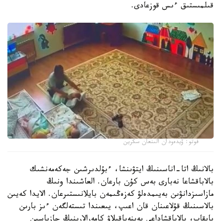
قىلمىستىق ءىس قوزعادى.
فوتو: ۆيدەودان الىنعان سكرين
بالانىڭ اتا-اناسىنىڭ ايتۋىنشا، ءبۇلدىرشىن جەكەمەنشىك
بالاباقشاعا نەبارى بەس كۇن بارعان. العاشىندا ونىڭ
مازاسىزدانۋىن بەيىمدەلۋ كەزەڭىمەن بايلانىستىرعان. الايدا كەيىن
بالاسىنىڭ قۇلاعىنان قان اعىپ، يىعىندا تىستەلگەن ءىز بارىن
بايقاپ، بالاباقشاداعى بەينەباقىلاۋ كامەرالارىنىڭ جازباسىن