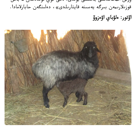
ورىن الماعاندىعى بەلگىلى بولدى. ەكى قوي تولدەگەن 2 باس
قوزىلارىمەن بىرگە يەسىنە قايتارىلدى»، دەلىنگەن حابارلامادا.
اۆتور: ەلۋباي اۋەزوۆ