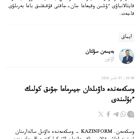
قايتالانباۋى ءۇشىن وقيعاعا جان-جاقتى قۇقىقتىق باعا بەرىلۋى
قاجەت.
ايماق
بەيسەن سۇلتان
اۆتور
10:08, 07 تامىز 2026
وسكەمەندە داۋىلدان جيىرماعا جۋىق كولىك
ءبۇلىندى
وسكەمەن. KAZINFORM - وسكەمەندە داۋىل سالدارىنان