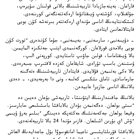
قاراعان. بەينەجازبادا تاربيەشىنىڭ بالانى قولىنان سۇيرەپ،
جۇلقىلاپ، كۇشتەپ ۇيىقتاتۋعا ارەكەتتەنگەنى كورىنەدى.
كىشكەنتايدىڭ اناسى مۇنداي ارەكەتتەر بىرنەشە كۇن بويى
قايتالانعانىن ايتادى.
- دۇيسەنبى، سارسەنبى، بەيسەنبى، جۇما كۇندەرى ءتورت كۇن
بويى بالامدى قورلاعان. كورگەنىمدى ايتىپ جەتكىزە المايمىن.
بالا ۇيىقتاماسا، قولىن جاۋىپ تاستايدى. كورپەنى الىپ،
ۇستىنەن باسىپ تۇرادى. شايقاعان كەزدە لاقتىرىپ جىبەرەدى.
بالا ەكى بەتىمەن قۇلايدى. قايتادان تاربيەشىنىڭ ەتەگىنە
جارماسادى. تاماق ىشكىسى كەلسە، ونى دا بەرمەيدى، - دەدى
بالانىڭ اناسى جازيرا عابيدەن.
بالانىڭ جاقىندارىنىڭ ايتۋىنشا، تاربيەشى بۇعان دەيىن دە
ءىستى بولعان. دەگەنمەن بۇدان بالاباقشا باسشىلىعى حابارسىز.
وقيعا بولعان جەكەمەنشىك مەكتەپكە دەيىنگى ءبىلىم بەرۋ ۇيىمى
ءۇش اي بۇرىن اشىلعان. قازىر مۇندا 24 بالا تاربيەلەنەدى.
بالاباقشا قۇرىلتايشىسى ناعيما امانقوسوۆا بۇل جاعدايدىڭ العاش