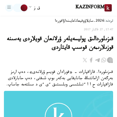
KAZINFORM
ق ز
ترەند:
2026-سايلاۋ
وقيعا
تاعايىنداۋ
اقوردا
17:47, 27 قاڭتار 2017
قىزىلوردالىق پوليسەيلەر ۇرلانعان قويلاردى يەسىنە
قوزىلارىمەن قوسىپ قايتاردى
قىزىلوردا. قازاقپارات - «قورادان قويىم ۇرلاندى»، دەپ ارىز
بەرگەن ازاماتتىڭ جانايقايى بەكەر بوپ شىقتى، دەپ حابارلادى
قازاقپارات ح ا ا ءتىلشىسى وبلىستىق ءى ءى د سىلتەمە جاساپ.