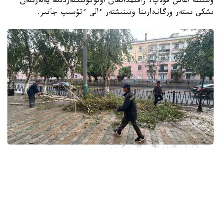
ۇستىنە اعاش قۇلاپ، زاقىمدانعان اۆتوكولىكتەردىڭ يەلەرىنەن
ىشكى ىستەر ورگاندارىنا وتىنىشتەر ءالى ءتۇسىپ جاتىر.
فوتو: وسكەمەن قالاسى اكىمدىگىنەن
قالا اكىمدىگىنىڭ مالىمەتىنشە، داۋىل كەزىندە ورتالىق
كوشەلەردە جەل 15 اعاشتى قۇلاتقان. ولاردىڭ ءبىرقاتارى جول
جيەگىندە تۇرعان اۆتوكولىكتەردىڭ ۇستىنە قۇلادى.
- قازىرگى ۋاقىتتا پوليتسياعا اعاشتاردىڭ قۇلاۋى سالدارىنان