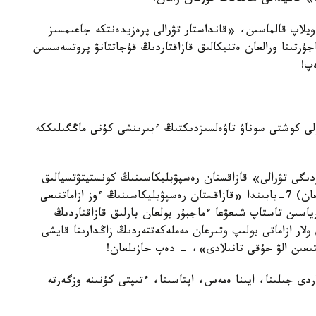
ويلاپ قالماسىن، «قانداستار تۋرالى پرەزيدەنتكە جاعىمسىز
جۇرتىنا ورالعان ەتنيكالىق قازاقتاردىڭ قۇجاتتانۋ پروتسەسسىن
پ!
ۇلى كوشتى سوناۋ تاۋەلسىزدىكتىڭ ءبىرىنشى كۇنى ماڭگىلىككە
دىگى تۋرالى» قازاقستان رەسپۋبليكاسىنىڭ كونستيتۋتسيالىق
زاڭىنىڭ (1991 - جىلعى 16-جەلتوقساندا قابىلدانعان) 7-بابىندا «قازاقستان رەسپۋبليكاسىنىڭ ءوز ازاماتتىعى
ورياسىن تاستاپ شىعۋعا ءماجبۇر بولعان بارلىق قازاقتاردىڭ
لار ازاماتى بولىپ وتىرعان مەملەكەتتەردىڭ زاڭدارىنا قايشى
تتىعىن الۋ حۇقى تانىلادى»، - دەپ جازىلعان!
دى جىلىنا، ايىنا ەمەس، اپتاسىنا، ءتىپتى كۇنىنە وزگەرتە