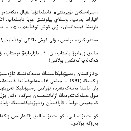
«بىرلەسكەن بۇيرىقتى» قابىلداتۋعا ىقپال ەتكەندەر 
اقپارات بەرىپ، وسىلاي پيلوتتىق جوبا قابىلداپ، اتا
بارىنشا قيىنداتساق، ۇلى كوش توقتايدى...»، - دە
ەستەرىڭىزدە بولسىن، ۇلى كوش ماڭگى توقتامايدى!
سالىق زيمانوۆ باستاپ، ن. ءا. نازاربايەۆ قوستاپ، 
شەگەلەپ كەتكەن بولاتىن!
«قازاقستان رەسپۋبليكاسىنىڭ مەملەكەتتىك تاۋەلسىز
بار. باسقا مەملەكەتتەردە تۇراتىن رەسپۋبليكا تەرريت
سول مەملەكەتتەردىڭ ازاماتتىعىمەن بىرگە، ەگەر بۇل و
كەلمەيتىن بولسا، قازاقستان رەسپۋبليكاسىنىڭ ازاما
كونستيتۋتسيانى، كونستيتۋتسيالىق زاڭدار مەن زاڭدار
بەرۋگە بولادى.