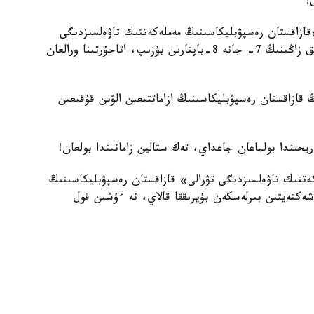
!
ازاقستان رەسپۋبليكاسىنىڭ مەملەكەتتىك تاۋەلسىزدىگى
تۋرالى» قازاقستان رەسپۋبليكاسىنىڭ كونستيتۋتسيالىق زاڭىنىڭ 7- جانە 8-باپتارىن بۇزىپ، اتاجۇرتىنا ورالعان
ڭ قازاقستان رەسپۋبليكاسىنىڭ ازاماتتىعىن الۋىن قۇقىعىن
ريحىندا بولماعان جاعداي، تەك ستالين زامانىندا بولعان!
تتىك تاۋەلسىزدىگى تۋرالى» قازاقستان رەسپۋبليكاسىنىڭ
 شەكتەيتىن بىرلەسكەن بۇيرىققا قالاي، نە ءۇشىن قول