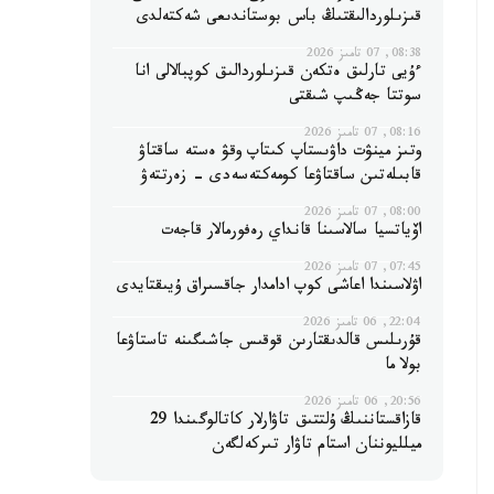
قىزىلوردالىقتىڭ باس بوستاندىعى شەكتەلدى
08:38, 07 تامىز 2026
ءۇيى تارلىق ەتكەن قىزىلوردالىق كوپبالالى انا
سوتتا جەڭىپ شىقتى
08:16, 07 تامىز 2026
وتىز مينۋت داۋىستاپ كىتاپ وقۋ ەستە ساقتاۋ
قابىلەتىن ساقتاۋعا كومەكتەسەدى - زەرتتەۋ
08:00, 07 تامىز 2026
اۆياتسيا سالاسىنا قانداي رەفورمالار قاجەت
07:45, 07 تامىز 2026
اۋلاسىندا اعاشى كوپ ادامدار جاقسىراق ۇيىقتايدى
22:04, 06 تامىز 2026
قۇرىلىس قالدىقتارىن قوقىس جاشىگىنە تاستاۋعا
بولا ما
20:56, 06 تامىز 2026
قازاقستاننىڭ ۇلتتىق تاۋارلار كاتالوگىندا 29
ميلليوننان استام تاۋار تىركەلگەن