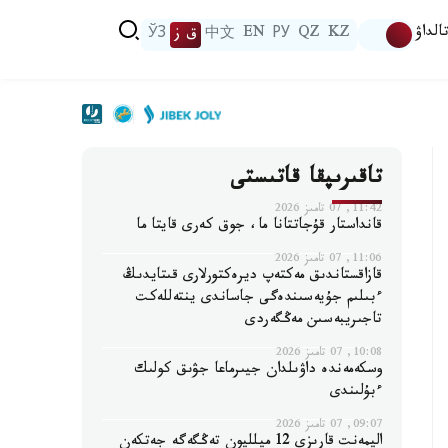
الداۋ
KZ
QZ
РУ
EN
中文
ق ز
ЎЗ
تاقىرىپقا قاتىستى
11:42, 07 تامىز 2026
قانداستار قۇجاتتانا ما، جوق كەرى قايتا ما
11:06, 07 تامىز 2026
قازاقستاندىق مەكتەپ ديرەكتورلارى قىتايدىڭ
ءبىلىم جۇيەسىندەگى جاساندى ينتەللەكت
تاجىريبەسىن مەڭگەردى
10:08, 07 تامىز 2026
وسكەمەندە داۋىلدان جيىرماعا جۋىق كولىك
ءبۇلىندى
09:07, 07 تامىز 2026
اليمەنت قارىزى 12 ميلليون تەڭگەگە جەتكەن