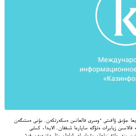
ايعا جۋىق ۋاقىتى ءومىرى قالعانىن ەسكەرتكەن. بۇنى ەستىگەن
 قالاسىن زيايرات ەتۋگە ساپارعا شىققان. الايدا، كىشى