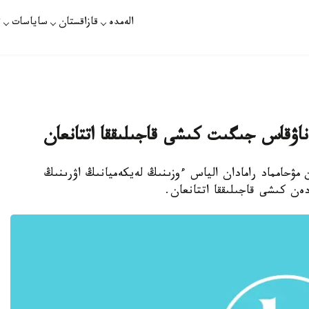
الەمدە
قازاقستان
ساياسات
ت
ناۋقاس جىگىت كىشى قاجىلىققا اتتانعان
ىن مۋحامماد رامادان الياس ءوزىنىڭ لەيكەميانىڭ اۋرىنىڭ
ن كىشى قاجىلىققا اتتانعان.