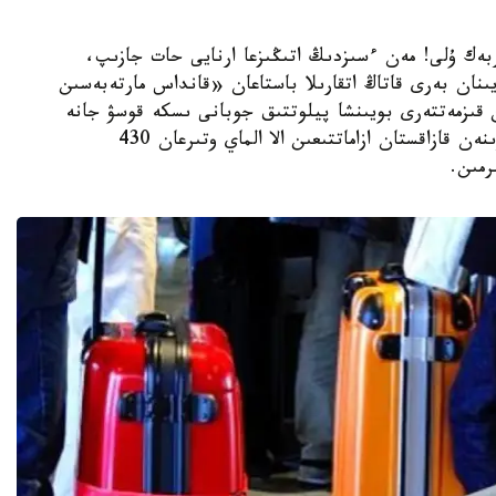
ەرجان ساپاربەك ۇلى! مەن ءسىزدىڭ اتىڭىزعا ارنايى حات جازىپ،
نان بەرى قاتاڭ اتقارىلا باستاعان «قانداس مارتەبەسىن
 قىزمەتتەرى بويىنشا پيلوتتىق جوبانى ىسكە قوسۋ جانە
ىسكە اسىرۋ تۋرالى بىرلەسكەن بۇيرىقتىڭ كەسىرىنەن قازاقستان ازاماتتىعىن الا الماي وتىرعان 430
رمىن.