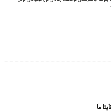
ڭ بىرىنە جاتقىزىلعان مۋحامماد رامادان بۇل دۇنيەمەن قوش
تا ما