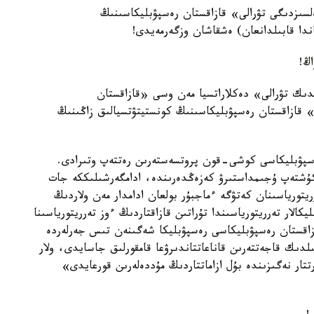
لسىزدىگى تۋرالى» قازاقستان رەسپۋبليكاسىنىڭ
اڭ!
ىك تۋرالى» دەكلاراتسيا مەن وسى «قازاقستان
» قازاقستان رەسپۋبليكاسىنىڭ كونستيتۋتسيالىق زاڭىنىڭ
رەسپۋبليكاسى كوشى-قون پروتسەستەرىن رەتتەپ وتىرادى.
ۇشتەپ ۇجىمداستىرۋ كەزەڭدەرىندە، ادامگەرشىلىككە جات
ريتورياسىنان كەتۋگە ءماجبۇر بولعان ادامدار مەن ولاردىڭ
لار تەرريتورياسىندا تۇراتىن قازاقتاردىڭ ءوز تەرريتورياسىنا
اقستان رەسپۋبليكاسى رەسپۋبليكا شەگىنەن تىس جەرلەردە
لدىك قاجەتتەرىن قاناعاتتاندىرۋعا قامقورلىق جاسايدى، ولار
تتار نەگىزىندە بۇل ازاماتتاردىڭ مۇددەلەرىن قورعايدى»