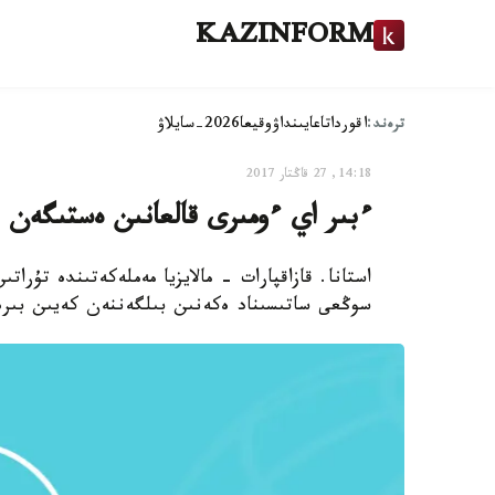
KAZINFORM
ترەند:
اقوردا
تاعايىنداۋ
وقيعا
2026-سايلاۋ
14:18, 27 قاڭتار 2017
ءبىر اي ءومىرى قالعانىن ەستىگەن 
استانا. قازاقپارات - مالايزيا مەملەكەتىندە تۇرات
سوڭعى ساتىسىناد ەكەنىن بىلگەننەن كەيىن بىردە