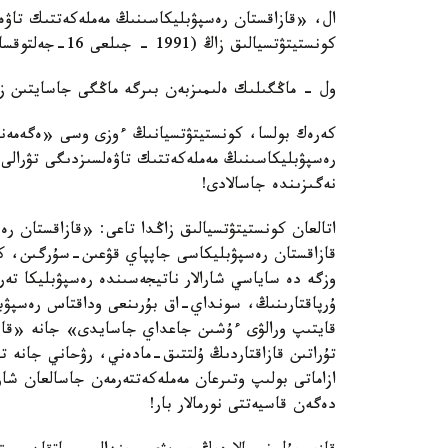
ال، «قازاقستان رەسپۋبليكاسىنىڭ مەملەكەتتىك تاۋە
كونستيتۋتسيالىق زاڭ (1991 - جىلعى 16-جەلتوقساندا قابىلدانعان) ەشقاشان وزگەرمەيدى!
ول - ماڭگىلىك ەلىمىزبەن بىرگە ماڭگى جاسايتىن ز
كەرەك بولسا، كونستيتۋتسيانىڭ ءوزى وسى «ەگەمەند
رەسپۋبليكاسىنىڭ مەملەكەتتىك تاۋەلسىزدىگى تۋرالى
نەگىزىندە جاسالادى!
اتالعان كونستيتۋتسيالىق زاڭدا تاعى: «قازاقستان 
قازاقستان رەسپۋبليكاسى جاپپاي قۋعىن-سۇرگىن، ك
وزگە دە ساياسي شارالار ناتيجەسىندە رەسپۋبليكا تەر
ۇرپاقتارىنىڭ، سونداي-اق بۇرىنعى وداقتاس رەسپۋبليكا
قايتىپ ورالۋى ءۇشىن جاعداي جاسايدى» جانە «قاز
تۇراتىن قازاقتاردىڭ ۇلتتىق-مادەني، رۋحاني جانە تى
ازاماتى بولىپ وتىرعان مەملەكەتتەرمەن جاسالعان شار
دەگەن قاسيەتتى نورمالار بار!