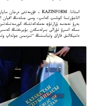
استانا. KAZINFORM - قۇرمەتتى 
اتاجۇرتىنا كوشىپ كەلىپ، وسى جىلدىڭ اقپان ايى
بەرۋ نەمەسە ۇزارتۋ» مەملەكەتتىك كورسەتىلەتىن
ەتنيكالىق قازاق وتباسىنىڭ ءتىزىمىن جولداپ وتى