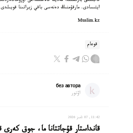
قاجىلىق بارىسىندا مەدينا قالاسىنداعى اۋرۋحانالاردى
ايتىسادى. مارقۇمنىڭ دەنەسى باقي زيراتىنا قويىلدى.
Muslim.kz
قوعام
без автора
اۆتور
11:42, 07 تامىز 2026
قانداستار قۇجاتتانا ما، جوق كەرى قاي