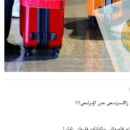
زاڭسىزدىعى مەن اۋىرلىعى!!!
 قاعيداتى سالتانات قۇرعان زامان!