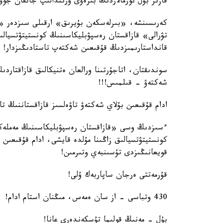
قازىر بۇل نورمالاردىڭ بىرەۋى ورىندالىپ جاتقان جوق
كەرىسىنشە، «بىرلەسكەن بۇيرىق» ارقىلى سىزدەر «ق
قانداستارىمىزدىڭ قۇقىعىن شەكتەپ تاستادىڭىزدار!
سوندىقتان، اتاجۇرتىنا ورالعان ەتنيكالىق قازاقتاردى
شەكتەۋ - قىلمىس!!!
ادام قۇقىعىن بۇلاي شەكتەۋ تاۋەلسىز قازاقستاننىڭ تا
ءسىزدىڭ وسى «قازاقستان رەسپۋبليكاسىنىڭ مەملەكە
كونستيتۋتسيالىق زاڭىنا مۇلدە قايشى، ادام قۇقىعىن
قويعانىڭىزدى تۇسىنبەي وتىرمىن!
قۇرمەتتى ەرجان ساپاربەك ۇلى!
430 وتباسى - از سان ەمەس، مىڭنان استام ادام!
بۇل - مەنىڭ قولىما تۇسكەندەرى عانا!