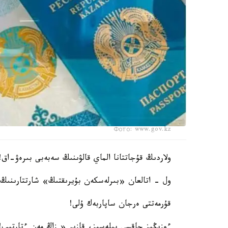
Фото: www.gov.kz
ولاردىڭ قۇجاتتانا الماي قالۋىنىڭ سەبەبى بىرەۋ-اق!
ول - اتالعان «بىرلەسكەن بۇيرىقتىڭ» شارتتارىنىڭ 
قۇرمەتتى ەرجان ساپاربەك ۇلى!
ءوزىڭىز جاقسى بىلەسىز، قازىر « زاڭ مەن ءتارتىپ!»