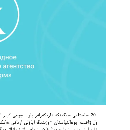
20 جاستاعى جىگىتكە دارىگەرلەر بار- جوعى ءبىر 
ول ۋاقىت جوعالتپاستان ءوزىنىڭ اياۋلى ارمانى مەككە