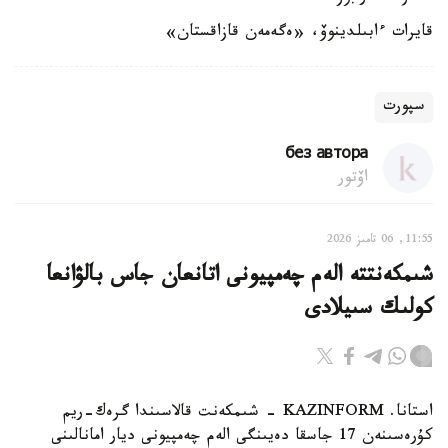
قايرات ءابىلدينوۆ، «ەگەمەن قازاقستان»
سپورت
без автора
اۆتور
11:55, 06 تامىز 2026
شىمكەنتتە الەم چەمپيونى اتانعان جاس بالۋانعا
كولىك سىيلادى
استانا. KAZINFORM - شىمكەنت قالاسىندا گرەك-ريم
كۇرەسىنەن 17 جاسقا دەيىنگى الەم چەمپيونى ديار امانالىنى