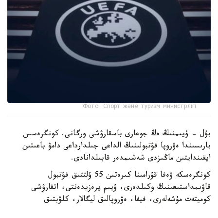
Фото: Спорт және туризм министрлігі
بۇل - ۇيىمنىڭ ەڭ جوعارى باسقارۋشى ورگانى. كونگرەسس
بارىسىندا ەۋروپا فۋتبولىنىڭ الداعى جىلدارداعى دامۋ باعىتىن
ايقىندايتىن ماڭىزدى شەشىمدەر قابىلدانادى.
كونگرەسكە ۋەفا قۇرامىنا كىرەتىن 55 ۇلتتىق فۋتبول
قاۋىمداستىعىنىڭ وكىلدەرى، ۇيىم پرەزيدەنتى، اتقارۋشى
كوميتەت مۇشەلەرى، فيفا، ەۋروپالىق ليگالار، كلۋبتىق
بىرلەستىكتەر جانە حالىقارالىق سپورت ۇيىمدارىنىڭ وكىلدەرى