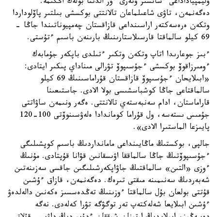
وليمپياداداعى ءساتسىز ونەرى ءوز الدىنا بولەك اڭگىمە.
دەگەنمەن، تاۋى شاعىلماعان تالانتتى بوكسشى بىلتىر پاۆلوداردا
وتكەن ەرەسەكتەر اراسىنداعى قازاقستان چەمپيوناتىندا جاڭا -
69 كيلو سالماقتا قارسىلاستارىنىڭ بارىنەن باسىم ءتۇستى.
ءبىز جوعارىدا اتاپ وتكەن وتكىر ءتىلدى باپكەر جۇمابەك
ءومىرزاقوۆ بوكسشى ءجۇسىپوۆ تۋرالى مىناداي پىكىر ايتادى:
«ابىلايحان ءجۇسىپوۆ قازاقستان قۇراماسىنىڭ 69 كيلو
سالماقتاعى جاڭا كوشباسشىسى بولا الادى. جاستىعىنا
قاراماستان، ادام سەنبەستەي تالانتتى. ەگەر ونىمەن ساۋاتتى
جۇمىس ىستەسە، ول قۇراما كوماندادا ەلەۋسىنوۆتى 100-120
پايىزعا الماستىرا الادى».
جالپى، بوكستىڭ ماڭايىنداعى مامانداردىڭ باسىم كوپشىلىگى
ءجۇسىپوۆتىڭ جاڭا سالماققا اۋىسقانىن قۋانا قۇپتادى. مۇنىڭ
ءوزى «التىن» سالماقتىڭ جاۋاپكەرشىلىگىن جاقسى سەزىنەتىن
شەبەردىڭ سەنىمىنە مىقتى تىرەك. دەگەنمەن، قازاق ءۇشىن
قۇتتى بولعان بۇل سالماقتا ءوزىنىڭ تەڭدەسسىز ەكەنىن دالەلدەۋ
ءۇشىن ابىلايعا شەلەكتەپ تەر توگۋگە تۋرا كەلەدى. نەگە