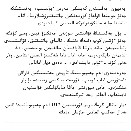
چەمپيون جەڭىستەن كەيىنگى اسەرىن ءبولىسىپ، جەتىستىككە
جەتۋ جولىندا قولداۋ كورسەتكەن جاتتىقتىرۋشىلارىنا، اتا-
اناسىنا جانە جانكۇيەرلەرگە العىسىن ءبىلدىردى.
- بۇل جەڭىستىڭ قۋانىشىن سوزبەن جەتكىزۋ قيىن. وسى كۇنگە
جەتۋ ءۇشىن كوپ ەڭبەك ەتتىك، تالماي جاتتىقتىق. قۋانىشىمدى
وتباسىممەن جانە بارشا قازاقستان حالقىمەن بولىسەمىن. ەڭ
الدىمەن باپكەرلەرىمە جانە اتا-اناما شەكسىز العىس ايتامىن. ولار
مەنى كۇنى-ءتۇنى دايىندادى، - دەدى ديار امانالى.
جەرلەستەرى الەم چەمپيونىنىڭ تاريحي جەتىستىگىن قازاقى
داستۇرمەن اتاپ ءوتىپ، قۇرمەت بەلگىسى رەتىندە تۇلپار
مىنگىزدى. جاس سپورتشى جاڭا سايگۇلىگىن قۋانىشپەن
قابىلداپ، العاش رەت تىزگىندەدى.
ديار امانالى گرەك-ريم كۇرەسىنەن U17 الەم چەمپيوناتىندا التىن
مەدال جەڭىپ العانىن جازعان ەدىك.