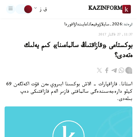
KAZINFORM
ق ز
ترەند:
2026-سايلاۋ
وقيعا
تاعايىنداۋ
اقوردا
11:37, 27 قاڭتار 2017
بوكستاعى «قازاقتىڭ سالماعىنا» كىم يەلىك
ەتەدى؟
استانا. قازاقپارات - الاش بوكسىنا ابىروي مەن قۇت اكەلگەن 69
كيلو دارەجەسىندەگى سالماقتى قازىر الەم قازاقتىكى دەپ
بىلەدى.