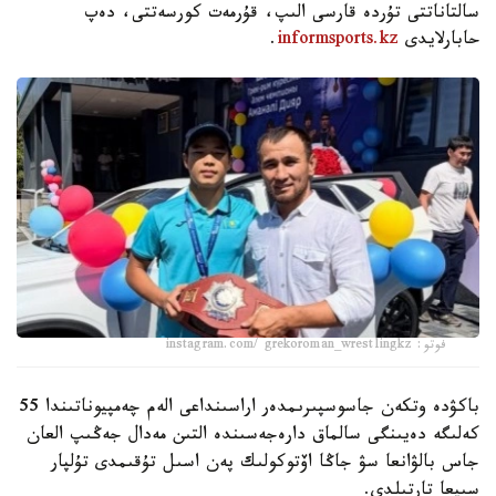
سالتاناتتى تۇردە قارسى الىپ، قۇرمەت كورسەتتى، دەپ
حابارلايدى
informsports.kz
.
فوتو: instagram.com/ grekoroman_wrestlingkz
باكۋدە وتكەن جاسوسپىرىمدەر اراسىنداعى الەم چەمپيوناتىندا 55
كەلىگە دەيىنگى سالماق دارەجەسىندە التىن مەدال جەڭىپ العان
جاس بالۋانعا سۋ جاڭا اۆتوكولىك پەن اسىل تۇقىمدى تۇلپار
سىيعا تارتىلدى.