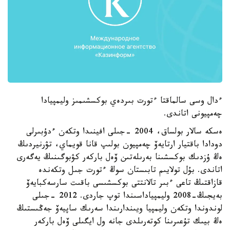
ءدال وسى سالماقتا ءتورت بىردەي بوكسشىمىز وليمپيادا
چەمپيونى اتاندى.
ەسكە سالار بولساق، 2004 -جىلى افينىدا وتكەن ءدۇبىرلى
دودادا باقتيار ارتايەۆ چەمپيون بولىپ قانا قويماي، تۋرنيردىڭ
ەڭ ۇزدىك بوكسشىنا بەرىلەتىن ۆەل باركەر كۋبوگىنىڭ يەگەرى
اتاندى. بۇل تولايىم تابىستان سوڭ ءتورت جىل وتكەندە
قازاقتىڭ تاعى ءبىر تالانتتى بوكسشىسى باقىت سارسەكبايەۆ
بەيجىڭ-2008 وليمپياداسىندا توپ جاردى. 2012 -جىلى
لوندوندا وتكەن وليمپيا ويىندارىندا سەرىك ساپيەۆ جەڭىستىڭ
ەڭ بيىك تۇعىرىنا كوتەرىلدى جانە ول ايگىلى ۆەل باركەر