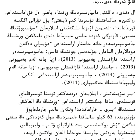
قالۋ كەرەك ەدى...».
ال ەندى، داڭقتى دانيارىمىزدىڭ ورنىنا، ياعني ەل قۇراماسىنداعى
«التىن» سالماقتىڭ تۇعىرىنا كىم لايىقتى؟ بۇل تۋرالى اڭگىمە
قوزعاعاندا، الدىمەن اۋىزعا ىلىگەتىنى ابىلايحان ءجۇسىپوۆتىڭ
ەسىمى. قازىرگى كەزدە جاسى جيىرماعا ەندى ىلىككەن ورەننىڭ
جاسوسپىرىمدەر جانە جاستار اراسىنداعى ءدۇبىرلى دەگەن
دودالاردان الماعان جۇلدەسى جوقتىڭ قاسى: جاسوسپىرىمدەر
اراسىندا قازاقستان چەمپيونى (2013)، ازيا جانە الەم چەمپيونى
(2013) ، جاستار اراسىندا قازاقستان چەمپيونى، ازيا جانە الەم
چەمپيونى (2014) ، جاسوسپىرىمدەر اراسىنداعى نانكين
وليمپياداسىنىڭ جەڭىمپازى (2014).
ءبىر سۇيىنەتىنى، ابىلايحان ەرەسەكتەر توبىنا توسىرقاماي
قوسىلدى. ساقا جىگىتتەر اراسىنداعى ءوزىنىڭ ەڭ العاشقى
سىنىنىڭ ءبىرى - قاراعاندىدا وتكەن عالىم جارىلعاپوۆ
تۋرنيرىندە 63 كيلو سالماقتا ەلىمىزدىڭ سول كەزدەگى ەڭ مىقتى
دەگەن ءۇش بوكسشىسىن بەت قاراتپاي ۇتىپ، وليمپيالىق
ليتسەنزيا بەرەتىن جارىسقا جولداما العان بولاتىن. ارينە،