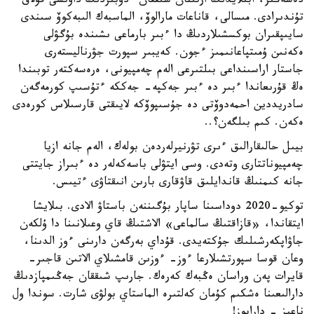
دەسەڭىز، ابىلايدىڭ ارتىنان شىققان ءدۇبىردىڭ داۋىسى قۇلاق
تۇندىرادى. مىسالى، قاناعات مارالوۆ، الماسبەك الىبەكوۆ سىندى
سايىپقىران بوكسشىلاردىڭ دا ءبىر بارماعى ىشىندە بۇگۋلى
ەكەنىن ۇمىتپاعانىمىز ءجون. كەيبىر سپورت جۋرناليستەرى
جاستار اراسىنداعى بىلتىرعى الەم چەمپيونى، ەرەسەكتەر توبىندا
ەڭ قۇرىعاندا ءبىر دە ءبىر جەكپە- جەككە ءتۇسىپ كورمەگەن
سادريددين احمەدوۆتى دە جۇسىپوۆكە لايىقتى قارسىلاس كورەدى
ەكەن. كىم بىلگەن؟..
بيىل حالىقارالىق ءىرى تۋرنيرلەردەن بولەك، الەم جانە ازيا
چەمپيوناتتارى وتەدى. وسى ايتۋلى باسەكەلەر دە ءبىراز جايتتى
جانە كىمنىڭ قاندايلىق قاۋقارى بارىن انىقتاۋى ءتيىس.
توكيو-2020 دوداسىنا ساپار بۇگىننەن باستاۋ الادى. بىلايشا
ايتقاندا، «قازاقتىڭ سالماعى» الاشتىڭ قاي وعىلانىنا دا ۇلكەن
جاۋاپكەرشىلىك جۇكتەيدى. قۇداي بەرگەن دارىنى ءوز الدىنا،
وعان قوسا سپورتشىلارعا ءوز- ءوزىن قامشىلاي الاتىن قاجىر-
قايرات پەن وراسان ەڭبەك كەرەك. جارىپ شىققان جەڭىمپازدىڭ
دارالىعىنا ەشكىم كۇمان كەلتىرە الماستاي بولۋى شارت. سوندا ول
ناعىز - دارابوز!