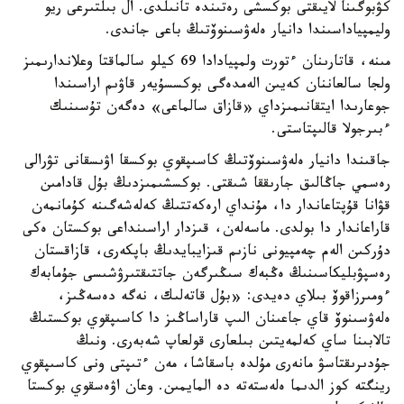
كۋبوگىنا لايىقتى بوكسشى رەتىندە تانىلدى. ال بىلتىرعى ريو
وليمپياداسىندا دانيار ەلەۋسىنوۆتىڭ باعى جاندى.
مىنە، قاتارىنان ءتورت ولمپيادادا 69 كيلو سالماقتا وعلاندارىمىز
ولجا سالعاننان كەيىن الەمدەگى بوكسسۇيەر قاۋىم اراسىندا
جوعارىدا ايتقانىمىزداي «قازاق سالماعى» دەگەن تۇسىنىك
ءبىرجولا قالىپتاستى.
جاقىندا دانيار ەلەۋسىنوۆتىڭ كاسىپقوي بوكسقا اۋىسقانى تۋرالى
رەسمي جاڭالىق جارىققا شىقتى. بوكسشىمىزدىڭ بۇل قادامىن
قۋانا قۇپتاعاندار دا، مۇنداي ارەكەتتىڭ كەلەشەگىنە كۇمانمەن
قاراعاندار دا بولدى. ماسەلەن، قىزدار اراسىنداعى بوكستان ەكى
دۇركىن الەم چەمپيونى نازىم قىزايبايدىڭ باپكەرى، قازاقستان
رەسپۋبليكاسىنىڭ ەڭبەك سىڭىرگەن جاتتىقتىرۋشىسى جۇمابەك
ءومىرزاقوۆ بىلاي دەيدى: «بۇل قاتەلىك، نەگە دەسەڭىز،
ەلەۋسىنوۆ قاي جاعىنان الىپ قاراساڭىز دا كاسىپقوي بوكستىڭ
تالابىنا ساي كەلمەيتىن بىلعارى قولعاپ شەبەرى. ونىڭ
جۇدىرىقتاسۋ مانەرى مۇلدە باسقاشا، مەن ءتىپتى ونى كاسىپقوي
رينگتە كوز الدىما ەلەستەتە دە المايمىن. وعان اۋەسقوي بوكستا