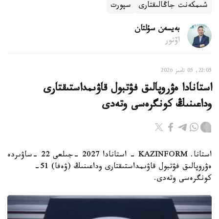
شىمكەنت جاڭالىقتارى
سپورت
بەيسەن سۇلتان
اۆتور
22:05, 05 تامىز 2026
استانادا ەۋروپالىق فۋتبول قاۋىمداستىقتارى
وداعىنىڭ كونگرەسى وتەدى
استانا. KAZINFORM - استانادا 2027 -جىلعى 22 -ساۋىردە
ەۋروپالىق فۋتبول قاۋىمداستىقتارى وداعىنىڭ (ۋەفا) 51-
كونگرەسى وتەدى.