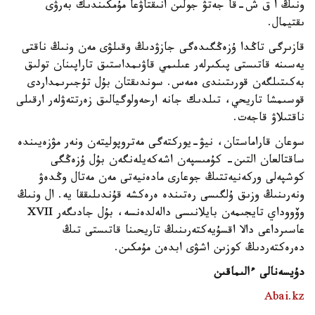
ونىڭ ا ق ش-قا جەتۋ جولىن انىقتاۋعا مۇمكىندىك بەرۋى
ىقتيمال.
قازىرگى تاڭدا ۇزەڭگىدەگى جازۋدىڭ وقىلۋى مەن ونىڭ ناقتى
يەسىنە قاتىستى پىكىرلەر عىلىمي قاۋىمداستىق تاراپىنان تولىق
بەكىتىلگەن قورىتىندى ەمەس. سوندىقتان بۇل تۇجىرىمداردى
قوسىمشا تاريحي، تىلدىك جانە ارحەولوگيالىق زەرتتەۋلەر ارقىلى
ناقتىلاۋ قاجەت.
سوعان قاراماستان، نيۋ-يوركتەگى مەتروپوليتەن ونەر مۋزەيىندە
ساقتالعان التىن- كۇمىسپەن اشەكەيلەنگەن بۇل ۇزەڭگى
كوشپەلى وركەنيەتتىڭ جوعارى مادەنيەتى مەن مەتال وڭدەۋ
ونەرىنىڭ وزىق ۇلگىسى رەتىندە ەرەكشە قۇندىلىققا يە. ال ونىڭ
وۆووداي تايجىمەن بايلانىسى دالەلدەنسە، بۇل جادىگەر XVII
عاسىرداعى دالا اقسۇيەكتەرىنىڭ تاريحىنا قاتىستى تىڭ
دەرەكتەردىڭ كوزىن اشۋى ابدەن مۇمكىن.
دۇيسەنالى ءالىماقىن
Abai.kz