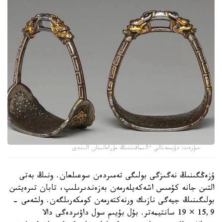
سۋرەت: دۇيسەنالى ءالىماقىننىڭ مۇراعاتىنان الىندى
ۇزەڭگىنىڭ نەگىزگى بولىگى تەمىردەن سوعىلعان. ونىڭ بەتى
التىن جانە كۇمىس اشەكەيلەرمەن بەزەندىرىلىپ، تابان تىرەيتىن
بولىگىنىڭ جيەگى نازىك ورنەكتەرمەن كومكەرىلگەن. ولشەمى -
15,9 × 19 سانتيمەتر. بۇل بۇيىم سول داۋىردەگى دالا