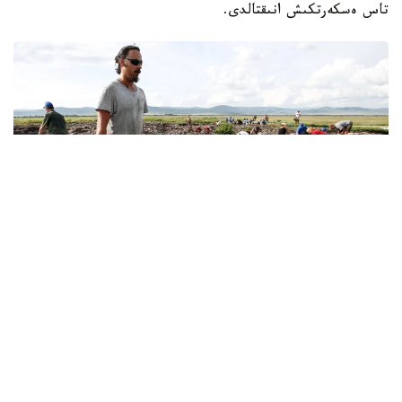
تاس ەسكەرتكىش انىقتالدى.
Фото: © Артем Геодакян/ ТАСС
ارحەولوگتەردىڭ ايتۋىنشا، بۇل ولجالار ساق مادەنيەتىنىڭ
قالىپتاسۋ كەزەڭىن تەرەڭىرەك زەرتتەۋگە جول اشادى، دەپ
حابارلايدى تاسس.
ەكسپەديتسيا جەتەكشىسى، رەسەي عىلىم اكادەمياسى ماتەريالدىق