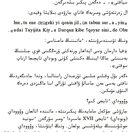
سياقتى»، - دەگەن پىكىر بىلدىرگەن.
ال زەرتتەۋشى ومىربەك قاناي جازۋدى بىلايشا وقيدى:
«luu-tu ene dِrügeki yi qonin jil-ün tabun sar-a-yin
qoyar sini-de Obu؟ adai Tayijita Kiy-a Darqan kibe».
ونىڭ تۇسىندىرۋىنشە، ءماتىننىڭ ماعىناسى:
«قيا دارحان وسى ايداھار ورنەكتى ۇزەڭگىنى قوي جىلىنىڭ
بەسىنشى جاڭا ايىنىڭ ەكىنشى كۇنى وبوداي تايجىعا ارناپ
سوقتى».
ەگەر بۇل وقىلىم عىلىمي تۇرعىدان راستالسا، وندا جادىگەردىڭ
ناقتى يەسى مەن جاسالۋ ۋاقىتى تۋرالى اسا ماڭىزدى دەرەك
الىنۋى مۇمكىن.
وۆووداي ءتايجى كىم؟
جازۋشى جۇكەل حامايدىڭ پىكىرىنشە، ماتىندە اتالعان وۆووداي
(وبوداي) ءتايجى XVII عاسىردا ءومىر سۇرگەن ءسونيد
حوشۋىنىنىڭ بيلەۋشىسى بولعان. ونىڭ ايتۋىنشا، وۆووداي