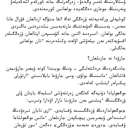
ۇستالارىنىڭ تەمىر وڭدەۋ، زەرگەرلىك جانە كوركەم اشەكەيلەۋ
ونەرىنىڭ جوعارى دەڭگەيدە بولعانىن كورسەتەدى.
كوشپەلى وركەنيەتتە ۇزەڭگى تەك اتقا مىنۋگە ارنالعان قۇرال عانا
ەمەس، يەسىنىڭ الەۋمەتتىك مارتەبەسىن بىلدىرەتىن ماڭىزدى
بەلگى بولعان. اسىرەسە التىن جانە كۇمىسپەن اپتالعان ۇزەڭگىلەر
اقسۇيەكتەر مەن بيلەۋشى اۋلەت وكىلدەرىنە ءتان بولعانى
بەلگىلى.
جازۋدا نە جازىلعان؟
جادىگەردىڭ ەرەكشەلىگى - ونىڭ بويىندا كونە ۇيعىر جازۋىمەن
قاشالعان ءماتىننىڭ بولۋى. وسى جازۋعا بايلانىستى ءارتۇرلى
پىكىرلەر ايتىلىپ كەلەدى.
موڭعوليادا دۇنيەگە كەلگەن زەرتتەۋشى اسىلبەك بايتان ۇلى
ۇزەڭگىنىڭ ءپىشىنى مەن جازۋىنا نازار اۋدارا وتىرىپ:
«موڭعولداردىڭ ۇزەڭگىسىنە ۇقسايدى. ءارى تابان تىرەۋدىڭ
استىنداعى ۇيعىرجىن بيچىكپەن جازىلعان ءماتىن موڭعولشاعا
ۇقسايدى. «دورە» نەمەسە «ۇزەڭگى» دەگەن ءسوز تۇرعان