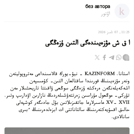
без автора
اۆتور
11:25, 07 تامىز 2026
ا ق ش مۋزەيىندەگى التىن ۇزەڭگى
استانا. KAZINFORM - نيۋ-يورك قالاسىنداعى مەتروپوليتەن
ونەر مۋزەيىنىڭ قورىندا ساقتالعان التىن- كۇمىسپەن
اشەكەيلەنگەن ەرەكشە ۇزەڭگى سوڭعى ۋاقىتتا تاريحشىلار مەن
تۇركى- موڭعول مۇراسىن زەرتتەۋشىلەردىڭ نازارىن اۋدارىپ وتىر.
XV- XVII عاسىرلارعا جاتقىزىلاتىن بۇل جادىگەر كوشپەلى
حالىق اقسۇيەكتەرىنىڭ سالتاناتتى ات ابزەلدەرىنىڭ ءبىرى
سانالادى.