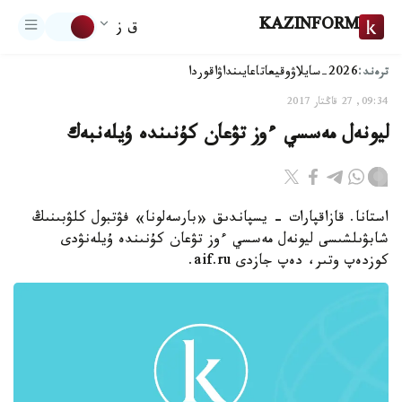
KAZINFORM
ق ز
ترەند:
2026-سايلاۋ
وقيعا
تاعايىنداۋ
اقوردا
09:34, 27 قاڭتار 2017
ليونەل مەسسي ءوز تۋعان كۇنىندە ۇيلەنبەك
استانا. قازاقپارات - يسپاندىق «بارسەلونا» فۋتبول كلۋبىنىڭ
شابۋىلشىسى ليونەل مەسسي ءوز تۋعان كۇنىندە ۇيلەنۋدى
كوزدەپ وتىر، دەپ جازدى aif.ru.