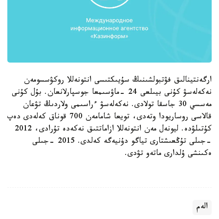
ارگەنتينالىق فۋتبولشىنىڭ سۇيىكتىسى انتونەللا روكۋسسومەن
نەكەلەسۋ كۇنى بيىلعى 24 -ماۋسىمعا جوسپارلانعان. بۇل كۇنى
مەسسي 30 جاسقا تولادى. نەكەلەسۋ ءراسىمى ولاردىڭ تۋعان
قالاسى روساريودا وتەدى، تويعا شامامەن 700 قوناق كەلەدى دەپ
كۇتىلۋدە. ليونەل مەن انتونەللا ازاماتتىق نەكەدە تۇرادى، 2012
-جىلى تۇڭعىشتارى تياگو دۇنيەگە كەلدى. 2015 -جىلى
ەكىنشى ۇلدارى ماتەو تۋدى.
الەم