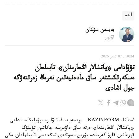
الەم
بەيسەن سۇلتان
اۆتور
10:24, 07 تامىز 2026
تۋۆاداعى «پاتشالار اڭعارىنان» تابىلعان
ەسكەرتكىشتەر ساق مادەنيەتىن تەرەڭ زەرتتەۋگە
جول اشادى
استانا. KAZINFORM - رەسەيدىڭ تىۆا رەسپۋبليكاسىنداعى
«پاتشالار اڭعارىندا» ەرتە ساق داۋىرىنە جاتاتىن تۋننۋگ
قورعانىن قازۋ كەزىندە بۇرىن-سوڭدى تەڭدەسى تابىلماعان ەكى