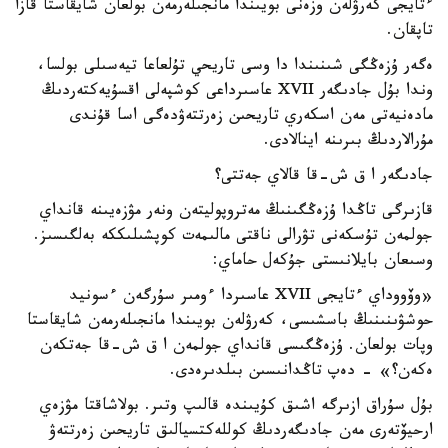
ءتايجى كەرۋلەن وزەنى بويىندا مانجىلەرمەن بولعان شايقاستا قازا
تاپقان.
ەگەر ۇزەڭگى شىنىندا دا وسى تاريحي تۇلعاعا تيەسىلى بولسا،
وندا بۇل جادىگەر XVII عاسىرداعى كوشپەلى اقسۇيەكتەردىڭ
مادەنيەتى مەن اسكەري تاريحىن زەرتتەۋدەگى اسا قۇندى
مۇرالاردىڭ بىرىنە اينالادى.
جادىگەر ا ق ش-قا قالاي جەتتى؟
قازىرگى تاڭدا ۇزەڭگىنىڭ مەتروپوليتەن ونەر مۋزەيىنە قانداي
جولمەن تۇسكەنى تۋرالى ناقتى مالىمەت كوپشىلىككە بەلگىسىز.
وسىعان بايلانىستى جۇكەل حاماي:
«وۆووداي ءتايجى XVII عاسىردا ءومىر سۇرگەن ءسونيد
حوشۋىنىنىڭ باسشىسى، كەرۋلەن بويىندا مانجىلەرمەن شايقاستا
وپات بولعان. ۇزەڭگىسى قانداي جولمەن ا ق ش-قا جەتكەن
ەكەن؟» - دەپ تاڭدانىسىن بىلدىرەدى.
بۇل سۇراق ازىرگە اشىق كۇيىندە قالىپ وتىر. بولاشاقتا مۋزەي
ارحيۆتەرى مەن جادىگەردىڭ كوللەكتسيالىق تاريحىن زەرتتەۋ