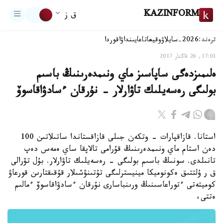
KAZINFORM
ق ز
ترەند:
2026-سايلاۋ
وقيعا
تاعايىنداۋ
اقوردا
17:03, 26 قاڭتار 2017
ەلىمىزدەگى ساپاسىز ماي ونىمدەرىنىڭ باسىم
بولىگى رەسەيلىك تاۋارلار - نۇرقان ءسادۋاقاسوۆ
استانا. قازاقپارات - وتكەن جىلى قازاقستاندا ساتىلاتىن 100
دەن استام ماي ونىمدەرىنىڭ قۇرامى تالاپقا ساي ەمەس دەپ
تانىلدى. سونىڭ باسىم بولىگى - رەسەيلىك تاۋارلار. بۇل تۋرالى
ق ر ۇلتتىق ەكونوميكا مينيسترلىگى تۇتىنۋشىلار قۇقىقتارىن قورعاۋ
كوميتەتى ءتوراعاسىنىڭ ورىنباسارى نۇرقان ءسادۋاقاسوۆ ءمالىم
ەتتى،