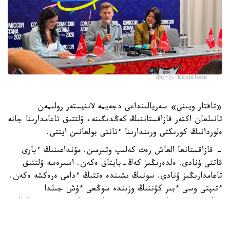
Фото: Kazinform
«تاقتار ويىنى» سەريالىنداعى دجەيمە لاننيستەر رولىمەن
تانىلعان اكتەر قازاقستاننىڭ كەڭدىگىنە، ۇلتتىق تاعامدارىنا جانە
ەلوردانىڭ كورىكتى ورىندارىنا ءتانتى بولعانىن ايتتى.
- قازاقستانعا العاش رەت كەلىپ وتىرمىن. مۇنداعىنىڭ ءبارى
قاتتى ۇنادى. ەلدەرىڭىز كەڭ-بايتاق ەكەن. اسىرەسە ۇلتتىق
تاعامدارىڭىز ۇنادى. سونىڭ ىشىندە ەتتىڭ ءدامى ەرەكشە ەكەن.
ءتىپتى وسى ءبىر كۇننىڭ وزىندە سوڭعى ءۇش جىلدا
جەگەنىمنەن دە كوپ ەت جەپ قويعان شىعارمىن، - دەپ كۇلدى
اكتەر.