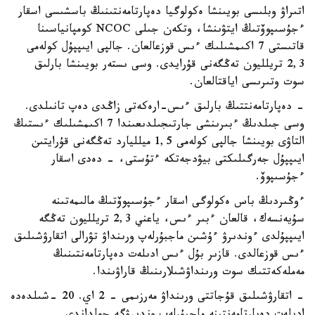
اتىراۋ وبلىسى بويىنشا ەكولوگيا دەپارتامەنتىنىڭ باسشىسى اسقار
ءجۇسىپوۆتىڭ ايتۋىنشا، وتكەن جىلى NCOC كومپانياسىنا
قاتىستى 7 اكىمشىلىك ءىس قوزعالعان. جالپى ايىپپۇل كولەمى
2,3 تريلليون تەڭگەنى قۇرايدى. وسى ىستەر بويىنشا بارلىق
سوت وتىرىسى اياقتالعان.
- دەپارتامەنتتىڭ بارلىق ءىس-ارەكەتى زاڭدى دەپ تانىلدى.
وسى جىلدىڭ ءبىرىنشى جارتىجىلدىعىندا 7 اكىمشىلىك ءىستىڭ
التاۋى بويىنشا جالپى كولەمى 1,5 ميلليارد تەڭگەنى قۇرايتىن
ايىپپۇل جەرگىلىكتى بيۋدجەتكە ءتۇستى، - دەدى اسقار
ءجۇسىپوۆ.
ءوڭىردىڭ باس ەكولوگى اسقار ءجۇسىپوۆتىڭ مالىمەتىنە
سۇيەنسەك، قالعان ءبىر ءىس، ياعني 2,3 تريلليون تەڭگە
ايىپپۇلدى ءوندىرۋ ءۇشىن ماجبۇرلەپ ورىنداۋ تۋرالى اتقارۋشىلىق
ءىس قوزعالدى. قازىر بۇل ءىس ادىلەت دەپارتامەنتىنىڭ
مەملەكەتتىك سوت ورىنداۋشىلارىنىڭ قاراۋىندا.
- اتقارۋشىلىق قۇجاتتى ورىنداۋ مەرزىمى - 2 اي. 20 -شىلدەدە