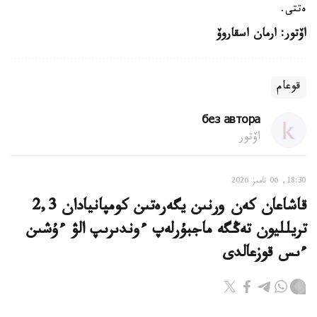
ەتتى.
اۆتور: ارمان اسقاروۆ
قوعام
без автора
اۆتور
18:30, 06 تامىز 2026
قاشاعان كەن ورنىن يگەرەتىن كومپانيادان 2,3
تريلليون تەڭگە ماجبۇرلەپ ءوندىرىپ الۋ ءۇشىن
ءىس قوزعالدى