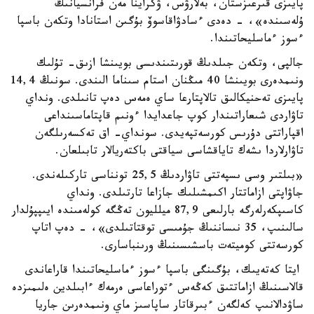
پايىزى قىرعىزستان، بەلارۋس، ۋكراينا مەن فرانسيانىڭ
ۇلەسىندە»، - دەدى ءسادۋاقاسوۆ بۇگىن استانادا وتكەن باسپا
ءسوز ءماسليحاتىندا.
جالپى، وتكەن جىلدىڭ قورىتىندىسى بويىنشا ازىق- تۇلىك
ونىمدەرى بويىنشا 40 مىڭنان استام سىناما الىندى. سونىڭ 14,4
پايىزى تەحنيكالىق تالاپتارعا ساي ەمەس دەپ تانىلدى. ونداي
تاۋاردى شىعاراتىندار كوپ جاعدايدا ءونىم قاپتاماسىنداعى
اقپاراتتى دۇرىس كورسەتپەيدى. سونداي- اق تەكسەرىلگەن
تاۋارلاردا ىشەك تاياقشاسى سياقتى باكتەريالار تابىلعان.
«بىلتىر وسى ىسپەتتى تاۋاردىڭ 25,5 تونناسى تاركىلەندى.
جاۋاپتى ازاماتتار اكىمشىلىك جازاعا تارتىلدى. ونداي
كاسىپكەرلەرگە بارلىعى 87,9 ميلليون تەڭگە كولەمىندە ايىپپۇلدار
سالىنىپ، 35 نىساننىڭ جۇمىسى توقتاتىلدى»، - دەپ اتاپ
كورسەتتى كوميتەت باسشىسىنىڭ ورىنباسارى.
ايتا كەتەيىك، بۇگىنگى باسپا ءسوز ءماسليحاتىندا قاراعاندى
قالاسىنىڭ ازاماتتىق كەڭەس ءتوراعاسى ەرمەك ءابىلدين ەلىمىزدە
ساۋدالانىپ كەلگەن ءبىرقاتار ساپاسىز ماي ونىمدەرىن جاريا