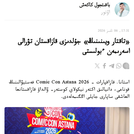
باقىتجول كاكەش
اۆتور
17:31, 06 تامىز 2026
«تاقتار ويىنىنىڭ» جۇلدىزى قازاقستان تۋرالى
اسەرىمەن ءبولىستى
استانا. قازاقپارات - Comic Con Astana 2026 فەستيۆالىنىڭ
قوناعى، دانيالىق اكتەر نيكولاي كوستەر- ۆالداۋ قازاقستانعا
العاشقى ساپارى جايلى اڭگىمەلەدى.