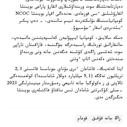
ادىلەت دەپارتامەنتىنە ماجبۇرلەپ وندىرۋگە جولداندى.
دەپارتامەنتتىڭ سوت ورىنداۋشىلارى اتقارۋ پاراعى بويىنشا
اتقارۋشىلىق ءىس قوزعادى. مەندەگى اقپار بويىنشا NCOC
كومپانياسىنىڭ مۇلىكتەرىنە تىيىم سالىندى، - دەپ پىكىر
ءبىلدىردى اسقار ءجۇسىپوۆ.
ەسكە سالايىق، كومپانيا ايىپپۇلمەن كەلىسپەيتىنىن مالىمدەپ،
حالىقارالىق تورەلىك راسىمدەرگە جۇگىنسە، قازاقستان تاراپى
سوت شەشىمى زاڭدى كۇشىنە ەنگەنىن جانە ونى ورىنداۋ
مىندەتتى ەكەنىن اتاپ ءوتتى
ايتا كەتەيىك، قاشاعان ءىرى مۇناي جوباسىنا قاتىستى 2,3
تريلليون تەڭگە (5,1 ميلليارد دوللار شاماسىندا) كولەمىندەگى
تالاپتى ق ر ەكولوگيا جانە تابيعي رەسۋرستار مينيسترلىگى 2023
-جىلى كۇكىرتتى شامادان تىس ساقتاۋ فاكتىلەرى بويىنشا
ەنگىزگەن ەدى.
زاڭ جانە قۇقىق
قوعام