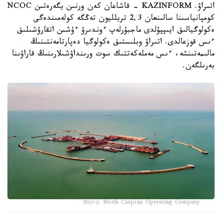
اتىراۋ. KAZINFORM - قاشاعان كەن ورنىن يگەرەتىن NCOC
كومپانياسىنا سالىنعان 2,3 تريلليون تەڭگە كولەمىندەگى
ەكولوگيالىق ايىپپۇلدى ماجبۇرلەپ ءوندىرۋ ءۇشىن اتقارۋشىلىق
ءىس قوزعالدى. اتىراۋ وبلىستىق ەكولوگيا دەپارتامەنتىنىڭ
مالىمەتىنشە، ءىس مەملەكەتتىك سوت ورىنداۋشىلارىنىڭ قاراۋىنا
بەرىلگەن.
Фото: North Caspian Operating Company