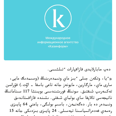
دەپ حابارلايدى قازاقپارات ءتىلشىسى.
«ءيا، وتكەن جىلى ءبىز ماي ونىمدەرىنىڭ (وسىمدىك مايى،
سارى ماي، مارگارين، مايونەز جانە تاعى باسقا - اۆت.) قۇرامىن
تەكسەرىپ شىقتىق. سونىڭ قورىتىندىسى بويىنشا 117 سىنامانىڭ
ناتيجەسى تالاپقا ساي بولماي شىقتى. ىشىندە قازاقستاندىق
ونىمدەر دە بار. دەگەنمەن، باسىم بولىگى، ياعني 64 پايىزى
رەسەي فەدەراتسياسىنا تيەسىلى. 24 پايىزى بىزدىكى جانە 15