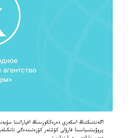
اگەنتتىكتىڭ اسكەري دەرەككوزىنىڭ اقپاراتىنا سۇيە
پروۆينتسياسىنا قارۋلى كۇشتەر كۇزەتىندەگى تانكىلە