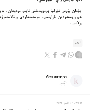
دەپ جازادى ر ي ا نوۆوستي.
تەرروريستەردەن تازارتىپ، بوسقىنداردى ورنالاستىرۋ
بولاتىن.
الەم
без автора
اۆتور
22:46, 07 تامىز 2026