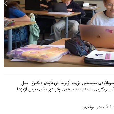
رمالاردى مىندەتتى تۇردە اۋىزشا قورعاۋدى ەنگىزۋ. جىل
ىنداي تاپسىرمالاردى دايىندايدى، ەندى ولار ءوز بىلىمدەرىن اۋىزشا