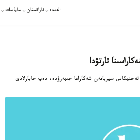
الەمدە
قازاقستان
ساياسات
ت
اراسىنا تارتۋدا
 تەحنيكانى سيريامەن شەكاراعا جىبەرۋدە، دەپ حابارلادى