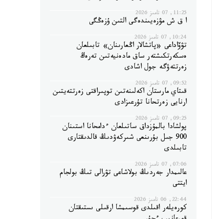
11:25, 07 تامىز 2026
ا ق ش مۋزەيىندەگى التىن ۇزەڭگى
10:24, 07 تامىز 2026
تۋۆاداعى «پاتشالار اڭعارىنان» تابىلعان
ەسكەرتكىشتەر ساق مادەنيەتىن تەرەڭ
زەرتتەۋگە جول اشادى
09:52, 07 تامىز 2026
قىتاي مارستان اكەلىنەتىن توپىراقتى زەرتتەيتىن
ارنايى زەرتحانا تۇرعىزادى
09:25, 07 تامىز 2026
پولشادا بالمۇزداق ساتىلعان ءدامحانا استىنان
900 جىل بۇرىنعى شىركەۋدىڭ قالدىقتارى
تابىلدى
07:06, 07 تامىز 2026
عالىمدار جەردىڭ بولاشاعى تۋرالى تىڭ بولجام
ايتتى
22:44, 06 تامىز 2026
كورەيلەر اقىلدى قوسىمشا ارقىلى ىستىقتان