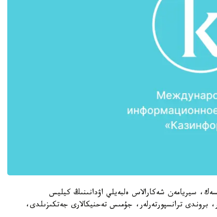
نسەك، سيريامەن شەكارالاس ەلبەيلي اۋدانىنىڭ كيليس
ر، بروندى ترانسپورتەرلەر، جۇمىس تەحنيكالارى جەتكىزىلدى،