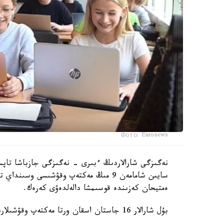
Фото: Euronews
نەگىزگى شارالاردىڭ ءبىرى - نەگىزگى جازباشا تاپسى
سايىن شامامەن 9 مىڭ مەكتەپ وقۋشىسى وس
ەمتيحان كەزىندە قوسىمشا دالەلدەۋى كەرەك.
بۇل شارالار 16 جاستان اسقان ورتا مەكتەپ وقۋشىلارىنا قاتىستى بولادى.