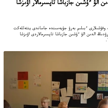
ن الۋ ءۇشىن جازباشا تاپسىرمالار اۋىزشا
جوعارى سىنىپ وقۋشىلارى ءبىلىم بەرۋ جۇيەسىندە جاساندى ينتەللەكت
ۋدىڭ الدىن الۋ ءۇشىن جازباشا تاپسىرمالاردى اۋىزشا