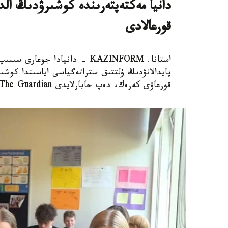
دانيا مەكتەپتەرىندە كوشىرۋدىڭ الدى
قورعالادى
استانا. KAZINFORM - دانيادا 
پايدالانۋدىڭ ۇلتتىق ستراتەگياسى اياسىندا كوشىر
قورعاۋى كەرەك، دەپ حابارلايدى The Guardian.