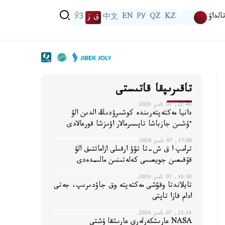
الداۋ
KZ
QZ
РУ
EN
中文
ق ز
ЎЗ
تاقىرىپقا قاتىستى
22:46, 07 تامىز 2026
دانيا مەكتەپتەرىندە كوشىرۋدىڭ الدىن الۋ
ءۇشىن جازباشا تاپسىرمالار اۋىزشا قورعالادى
17:08, 07 تامىز 2026
ترامپ ا ق ش-تا تۋۋ ارقىلى ازاماتتىق الۋ
قۇقىعىن جويعىسى كەلەتىنىن مالىمدەدى
16:30, 07 تامىز 2026
تايلاندتا وقۋشى مەكتەپتە وق جاۋدىرىپ، جەتى
ادام قازا تاپتى
13:24, 07 تامىز 2026
NASA عارىشكەرلەرى عارىشقا ۇشتى