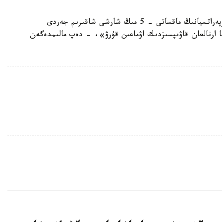
بۇدان بۇرىن تۇركيا پرەزيدەنتى تايپ ەردوعان، «وپەراتسيانىڭ ماقساتى - 5 مىڭ شارشى شاقىرىم جەردى
عا ارنالعان قاۋىپسىزدىك اۋماعىن قۇرۋ»، - دەپ مالىمدەگەن