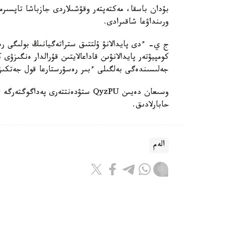
بۇدان باسقا، مەكتەپتەر وقۋشىلاردى جازباشا تاپسىرم
ورىنداۋعا شاقىرادى.
ج ي- ءدى پايدالانۋ ۇلتتىق ستراتەگيانىڭ بولىگى رەت
كومپيۋتەر پايدالانۋىن قاداعالايتىن قۇرالدار ەنگىزۋى
جەلىسىندەگى بەلگىلى ءبىر رەسۋرستارعا قول جەتكى
حابارلادىق.
الەم
باقىتجول كاكەش