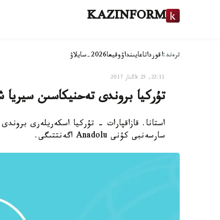
KAZINFORM
ترەند:
اقوردا
تاعايىنداۋ
وقيعا
2026-سايلاۋ
22:11, 25 قاڭتار 2017
تۇركيا بروندى تەحنيكاسىن سيريا شەك
استانا. قازاقپارات - تۇركيا اسكەريلەرى بروندى
سارسەنبى كۇنى Anadolu اگەنتتىگى.