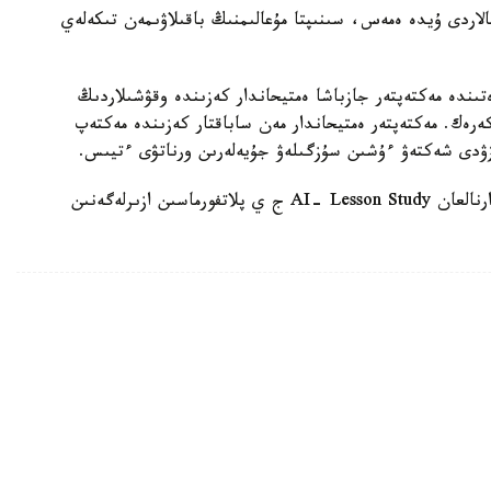
الاردى ۇيدە ەمەس، سىنىپتا مۇعالىمنىڭ باقىلاۋىمەن تىكەلەي
ىندە مەكتەپتەر جازباشا ەمتيحاندار كەزىندە وقۋشىلاردىڭ
 كەرەك. مەكتەپتەر ەمتيحاندار مەن ساباقتار كەزىندە مەكتەپ
زۋدى شەكتەۋ ءۇشىن سۇزگىلەۋ جۇيەلەرىن ورناتۋى ءتيىس.
وسىعان دەيىن QyzPU ستۋدەنتتەرى پەداگوگتەرگە ارنالعان AI- Lesson Study ج ي پلاتفورماسىن ازىرلەگەنىن