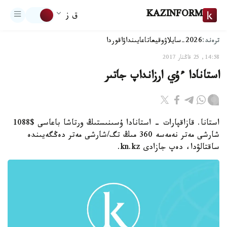
KAZINFORM
ق ز
ترەند:
2026-سايلاۋ
وقيعا
تاعايىنداۋ
اقوردا
14:58, 25 قاڭتار 2017
استانادا ءۇي ارزانداپ جاتىر
استانا. قازاقپارات - استانادا ۇسىنىستىڭ ورتاشا باعاسى $1088
شارشى مەتر نەمەسە 360 مىڭ تگ/شارشى مەتر دەڭگەيىندە
ساقتالۋدا، دەپ جازادى kn.kz.