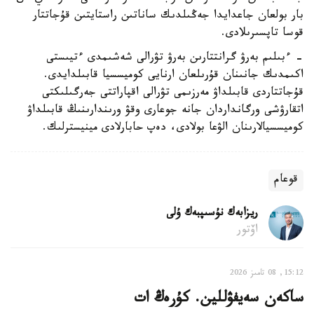
بار بولعان جاعدايدا جەڭىلدىك ساناتىن راستايتىن قۇجاتتار
قوسا تاپسىرىلادى.
- ءبىلىم بەرۋ گرانتتارىن بەرۋ تۋرالى شەشىمدى ءتيىستى
اكىمدىك جانىنان قۇرىلعان ارنايى كوميسسيا قابىلدايدى.
قۇجاتتاردى قابىلداۋ مەرزىمى تۋرالى اقپاراتتى جەرگىلىكتى
اتقارۋشى ورگانداردان جانە جوعارى وقۋ ورىندارىنىڭ قابىلداۋ
كوميسسيالارىنان الۋعا بولادى، دەپ حابارلادى مينيسترلىك.
قوعام
ريزابەك نۇسىپبەك ۇلى
اۆتور
15:12, 08 تامىز 2026
ساكەن سەيفۋللين. كۇرەڭ ات