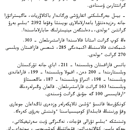
گرانتتارىن ۇسىنادى.
- بيىل جەرگىلىكتى اتقارۋشى ورگاندار باكالاۆريات، ماگيستراتۋرا
جانە رەزيدەنتۋرا باعدارلامالارى بويىنشا وقۋعا 2392 ءبىلىم بەرۋ
گرانتىن ءبولدى،-دەلىنگەن مينيسترلىك حابارلاماسىندا.
ەڭ كوپ گرانت استانا قالاسىندا قاراستىرىلعان - 303.
شىمكەنت قالاسىنىڭ اكىمدىگى 285، شىعىس قازاقستان وبلىسى
270 گرانت ءبولدى.
باتىس قازاقستان وبلىسىندا – 211، اباي جانە تۇركىستان
وبلىستارىندا – 200 دەن، اقمولا وبلىسىندا – 199، قاراعاندى
وبلىسىندا – 198، اتىراۋ وبلىسىندا – 187، ماڭعىستاۋ
وبلىسىندا 163 گرانت قاراستىرىلعان. قالعان وڭىرلەردىڭ
ءارقايسىسى 100 گە جۋىق گرانت ۇسىندى.
كونكۋرسقا قاتىسۋ ءۇشىن تالاپكەرلەر وزدەرى تاڭداعان جوعارى
وقۋ ورنىنىڭ قابىلداۋ كوميسسياسىنا ءوتىنىش بەرۋى كەرەك.
وتىنىشكە ءبىلىم تۋرالى قۇجات، نەگىزگى ۇبت سەرتيفيكاتى،
جەكە باسىن كۋالاندىراتىن قۇجاتتىڭ كوشىرمەسى، سونداي-اق