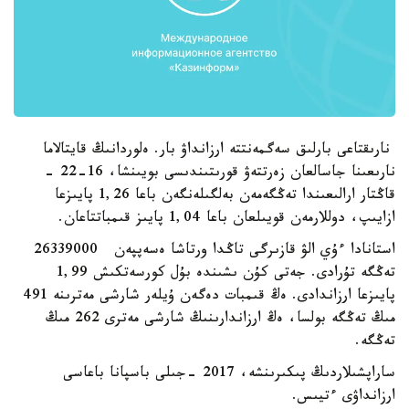
نارىقتاعى بارلىق سەگمەنتتە ارزانداۋ بار. ەلوردانىڭ قايتالاما
نارىعىنا جاسالعان زەرتتەۋ قورىتىندىسى بويىنشا، 16-22 -
قاڭتار ارالىعىندا تەڭگەمەن بەلگىلەنگەن باعا 1,26 پايىزعا
ازايىپ، دوللارمەن قويىلعان باعا 1,04 پايىز قىمباتتاعان.
استانادا ءۇي الۋ قازىرگى تاڭدا ورتاشا ەسەپپەن 26339000
تەڭگە تۇرادى. جەتى كۇن ىشىندە بۇل كورسەتكىش 1,99
پايىزعا ارزاندادى. ەڭ قىمبات دەگەن ۇيلەر شارشى مەترىنە 491
مىڭ تەڭگە بولسا، ەڭ ارزاندارىنىڭ شارشى مەترى 262 مىڭ
تەڭگە.
ساراپشىلاردىڭ پىكىرىنشە، 2017 -جىلى باسپانا باعاسى
ارزانداۋى ءتيىس.