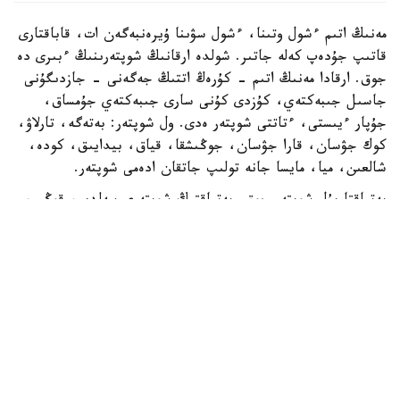
مەنىڭ اتىم ءشول وتىنا، ءشول سۋىنا ۇيرەنبەگەن ات، قاباقتارى
قاتىپ جۇدەپ كەلە جاتىر. شولدە ارقانىڭ شوپتەرىنىڭ ءبىرى دە
جوق. ارقادا مەنىڭ اتىم - كۇرەڭ اتتىڭ جەگەنى - جازدىگۇنى
جاسىل جىبەكتەي، كۇزدى كۇنى سارى جىبەكتەي جۇمساق،
جۇپار ءيىستى، ءتاتتى شوپتەر ەدى. ول شوپتەر: بەتەگە، تارلاۋ،
كوك جۋسان، قارا جۋسان، جوڭىشقا، قياق، بيدايىق، كودە،
شالعىن، ميا، مايسا جانە تولىپ جاتقان ادەمى شوپتەر.
بەتپاقتا بۇل شوپتەر جوق. بەتپاقتىڭ شوپتەرى سەلدىر، قوڭىر،
سۇر، قۋارعان، سوياۋلانعان قاتتى، قوڭىرسۇر وسىمدىك. ول
شوپتەر: سوياۋ جۋسان، قارا قوڭىر جۋسان، يزەن، ەبەلەك.
راس، كوكپەك پەن جۋسان ارقادا دا بار. بەتپاقتا دا بار.
ارقانىڭ سۋى كوبىنەسە تۇشى، ءتاتتى، تۇنىق سۋ جانە ونداي
سۋلار كوپ. ۇلكەن شالقار ايدىن كولدەر، ۇزىن اققان وزەندەر،
تاۋدان، ادىردان سىلدىراپ اققان كۇمىس سۋلى بۇلاقتار، كوك
شالعىندى، ءمولدىر سۋلى تومارلار ءتاتتى سۋىق سۋلى قۇدىقتار
ارقانىڭ جان- جانۋارلارىنىڭ سۇيگەن، ۇيرەنگەن سۋسىنى.