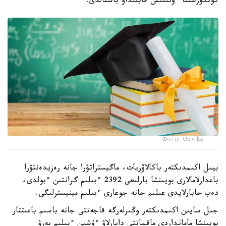
كونكۋرسىنا ءوتىنىش قابىلداۋ باستالدى.
Фото: Gov.kz
بيىل اكىمدىكتەر باكالاۆريات، ماگيستراتۋرا جانە رەزيدەنتۋرا
باعدارلامالارى بويىنشا بارلىعى 2392 ءبىلىم گرانتىن ءبولدى،
دەپ حابارلايدى عىلىم جانە جوعارى ءبىلىم مينيسترلىگى.
جىل سايىن اكىمدىكتەر وڭىرلەرگە قاجەتتى جانە باسىم باعىتتار
بويىنشا مامانداردى ماقساتتى دايارلاۋ ءۇشىن ءبىلىم بەرۋ