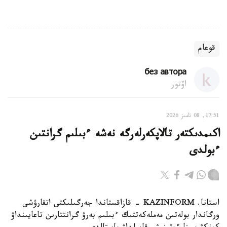
قوعام
без автора
اۆتور
17:51, 08 تامىز 2026
اكىمدىكتەر تالاپكەرلەرگە نەشە ءبىلىم گرانتىن
ءبولدى
استانا. KAZINFORM - قازاقستاندا جەرگىلىكتى اتقارۋشى
ورگاندار بولەتىن مەملەكەتتىك ءبىلىم بەرۋ گرانتتارىن تاعايىنداۋ