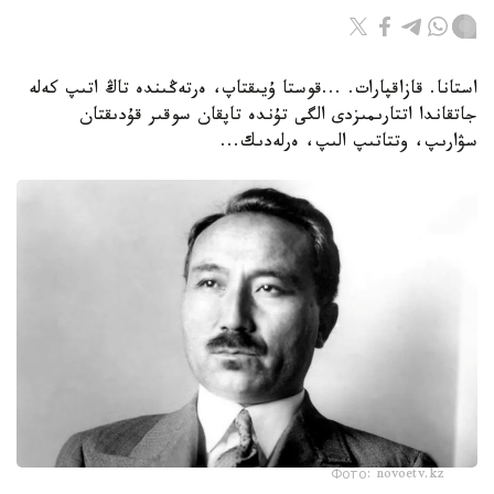
استانا. قازاقپارات. ...قوستا ۇيىقتاپ، ەرتەڭىندە تاڭ اتىپ كەلە
جاتقاندا اتتارىمىزدى الگى تۇندە تاپقان سوقىر قۇدىقتان
سۋارىپ، وتتاتىپ الىپ، ەرلەدىك...
Фото: novoetv.kz