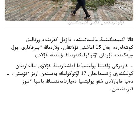
فوتو: وسكەمەن قالاسى اكىمدىگىنەن
قالا اكىمدىگىنىڭ مالىمەتىنشە، داۋىل كەزىندە ورتالىق
كوشەلەردە جەل 15 اعاشتى قۇلاتقان. ولاردىڭ ءبىرقاتارى جول
جيەگىندە تۇرعان اۆتوكولىكتەردىڭ ۇستىنە قۇلادى.
- قازىرگى ۋاقىتتا پوليتسياعا اعاشتاردىڭ قۇلاۋى سالدارىنان
كولىكتەرى زاقىمدانعان 17 اۆتوكولىك يەسىنەن ارىز ءتۇستى، -
دەپ حابارلادى شقو پوليتسيا دەپارتامەنتىنىڭ باسپا ءسوز
قىزمەتىنەن.
پوليتسياعا ءالى بارلىق زارداپ شەككەن كولىك يەلەرى جۇگىنىپ
ۇلگەرمەگەن بولۋى دا مۇمكىن.