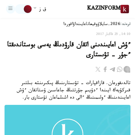
KAZINFORM
ق ز
ترەند:
2026-سايلاۋ
وقيعا
تاعايىنداۋ
اقوردا
14:10, 25 قاڭتار 2017
ءۇش اعايىندىنى اتقان قارۋدىڭ يەسى بوستاندىقتا
ءجۇر - تۋىستارى
تالدىقورعان. قازاقپارات - تۋىستارىنىڭ پىكىرىنشە بىلتىر
قىركۇيەك ايىندا ءدۇيىم جۇرتتىڭ جاعاسىن ۇستاتقان ءۇش
اعايىندىنىڭ ءولىمىنىڭ ءالى دە اشىلماعان تۇستارى بار.