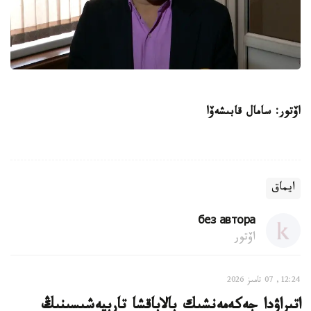
اۆتور: سامال قابىشەۆا
ايماق
без автора
اۆتور
12:24, 07 تامىز 2026
اتىراۋدا جەكەمەنشىك بالاباقشا تاربيەشىسىنىڭ