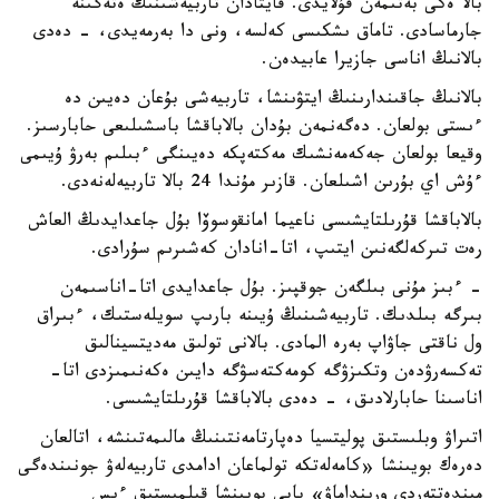
بالا ەكى بەتىمەن قۇلايدى. قايتادان تاربيەشىنىڭ ەتەگىنە
جارماسادى. تاماق ىشكىسى كەلسە، ونى دا بەرمەيدى، - دەدى
بالانىڭ اناسى جازيرا عابيدەن.
بالانىڭ جاقىندارىنىڭ ايتۋىنشا، تاربيەشى بۇعان دەيىن دە
ءىستى بولعان. دەگەنمەن بۇدان بالاباقشا باسشىلىعى حابارسىز.
وقيعا بولعان جەكەمەنشىك مەكتەپكە دەيىنگى ءبىلىم بەرۋ ۇيىمى
ءۇش اي بۇرىن اشىلعان. قازىر مۇندا 24 بالا تاربيەلەنەدى.
بالاباقشا قۇرىلتايشىسى ناعيما امانقوسوۆا بۇل جاعدايدىڭ العاش
رەت تىركەلگەنىن ايتىپ، اتا-انادان كەشىرىم سۇرادى.
- ءبىز مۇنى بىلگەن جوقپىز. بۇل جاعدايدى اتا-اناسىمەن
بىرگە بىلدىك. تاربيەشىنىڭ ۇيىنە بارىپ سويلەستىك، ءبىراق
ول ناقتى جاۋاپ بەرە المادى. بالانى تولىق مەديتسينالىق
تەكسەرۋدەن وتكىزۋگە كومەكتەسۋگە دايىن ەكەنىمىزدى اتا-
اناسىنا حابارلادىق، - دەدى بالاباقشا قۇرىلتايشىسى.
اتىراۋ وبلىستىق پوليتسيا دەپارتامەنتىنىڭ مالىمەتىنشە، اتالعان
دەرەك بويىنشا «كامەلەتكە تولماعان ادامدى تاربيەلەۋ جونىندەگى
مىندەتتەردى ورىنداماۋ» بابى بويىنشا قىلمىستىق ءىس