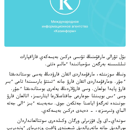
بۇل تۋرالى مارقۇمنىڭ تۋىسى ەركىن بەيسەكەي قازاقپارات
تىلشىسىنە بەرگەن سۇحباتىندا ءمالىم ەتتى.
ونىڭ سوزىنشە، مارقۇمداردى اتقان قارۋدىڭ يەسى بوستاندىقتا
ءجۇر. «مارقۇمداردى اتقان قارۋ جانە ءتىنتۋ بارىسىندا تاعى ءبىر
قارۋ پايدا بولعان. وسى قارۋلاردىڭ يەلەرى بوستاندىقتا ءجۇر.
وسى ءىس بويىنشا جوعارعى جاقتاعىلارعا ايتارىمىز، اتالعان قارۋ
جونىندە تەرگەۋ اياعىنا جەتكەن جوق. سەبەبىنە ءبىز ءالى جەتە
الماي وتىرمىز»، - دەيدى ەركىن بەيسەكەي.
سونداي-اق ول قۇزىرلى ورگان وكىلدەرى سوتتالعانداردان
مورالدىق جانە ماتەريالدىق شىعىندى ۋاقىت وزدىرماي ءوندىرىپ