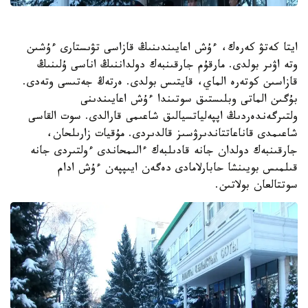
ايتا كەتۋ كەرەك، ءۇش اعايىندىنىڭ قازاسى تۋىستارى ءۇشىن
وتە اۋىر بولدى. مارقۇم جارقىنبەك دولداننىڭ اناسى ۇلىنىڭ
قازاسىن كوتەرە الماي، قايتىس بولدى. ەرتەڭ جەتىسى وتەدى.
بۇگىن الماتى وبلىستىق سوتىندا ءۇش اعايىندىنى
ولتىرگەندەردىڭ اپپەلياتسيالىق شاعىمى قارالدى. سوت القاسى
شاعىمدى قاناعاتتاندىرۋسىز قالدىردى. مۇقيات زارىلحان،
جارقىنبەك دولدان جانە قادىلبەك ءالىمحاندى ءولتىردى جانە
قىلمىس بويىنشا حابارلامادى دەگەن ايىپپەن ءۇش ادام
سوتتالعان بولاتىن.