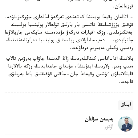
قوزعالعان.
- اتالعان وقيعا بويىنشا كەشەندى تەرگەۋ امالدارى جۇرگىزىلۋدە.
قۇقىق بۇزۋشىلىققا قاتىسى بار بارلىق تۇلعالار پوليتسيا بولىمىنە
جەتكىزىلدى. وزگە اقپارات تەرگەۋ مۇددەسىنە سايكەس جاريالاۋعا
جاتپايدى، - دەپ حابارلادى وبلىستىق پوليتسيا دەپارتامەنتىنىڭ
رەسمي وكىلى مەيىرىم ەرداۋلەت.
بالانىڭ اتا-اناسى كىنالىلەردىڭ زاڭ الدىندا جاۋاپ بەرۋىن تالاپ
ەتىپ وتىر. ولاردىڭ ايتۋىنشا، مۇنداي جاعدايدىڭ وزگە بالالارعا
قايتالانباۋى ءۇشىن وقيعاعا جان-جاقتى قۇقىقتىق باعا بەرىلۋى
قاجەت.
ايماق
بەيسەن سۇلتان
اۆتور