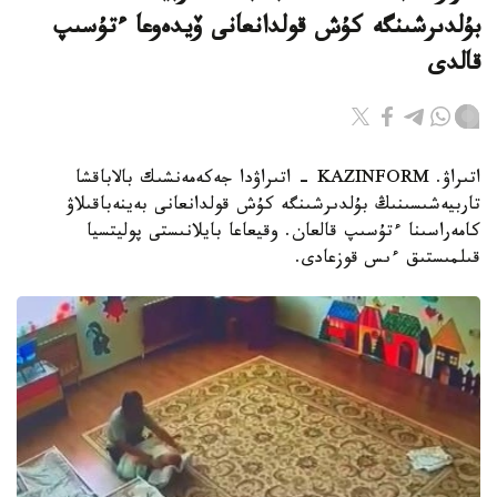
بۇلدىرشىنگە كۇش قولدانعانى ۆيدەوعا ءتۇسىپ
قالدى
اتىراۋ. KAZINFORM - اتىراۋدا جەكەمەنشىك بالاباقشا
تاربيەشىسىنىڭ بۇلدىرشىنگە كۇش قولدانعانى بەينەباقىلاۋ
كامەراسىنا ءتۇسىپ قالعان. وقيعاعا بايلانىستى پوليتسيا
قىلمىستىق ءىس قوزعادى.