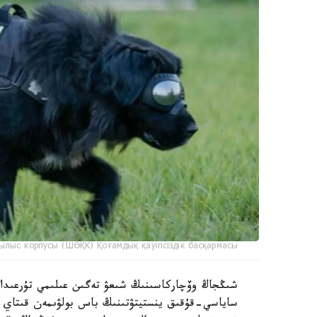
ылыс корпусы (ШӨҚК) Қоғамдық қауіпсіздік басқармасы
ساياسي-قۇقىق ينستيتۋتىنىڭ باس بولۋىمەن قىتاي عى