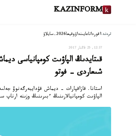
KAZINFORM
ترەند:
اقوردا
تاعايىنداۋ
وقيعا
2026-سايلاۋ
12:37, 25 قاڭتار 2017
قىتايدىڭ الپاۋىت كومپانياسى ديما
شىعاردى - فوتو
استانا. قازاقپارات - ديماش قۇدايبەرگەنوۆ جەلى
الپاۋىت كومپانيالارىنىڭ ءبىرىنىڭ وزىنە ارناپ س