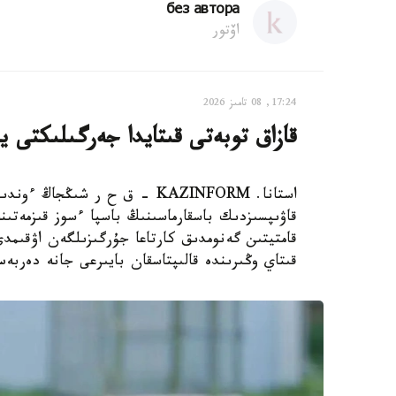
без автора
اۆتور
17:24, 08 تامىز 2026
قازاق توبەتى قىتايدا جەرگىلىكتى ي
استانا. KAZINFORM – ق ح ر ش
قاۋىپسىزدىك باسقارماسىنىڭ باسپا ءسوز قىزمەتىن
قامتيتىن گەنومدىق كارتاعا جۇرگىزىلگەن اۋقىم
قىتاي وڭىرىندە قالىپتاسقان بايىرعى جانە دەربە