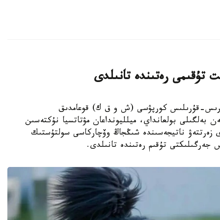
ت تۇقىمى رەتىندە تانىلدى
ىڭجاڭ ءوندىرىس-قۇرىلىس كورپۋسى (ش و ق ك) قوعامدىق
ەن بەلگىلى بولعانداي، ميلليونداعان مۋتاتسيا نۇكتەسىن
دى زەرتتەۋ ناتيجەسىندە شىڭجاڭ وۆچاركاسى سولتۇستىك
س جەرگىلىكتى تۇقىم رەتىندە تانىلدى.