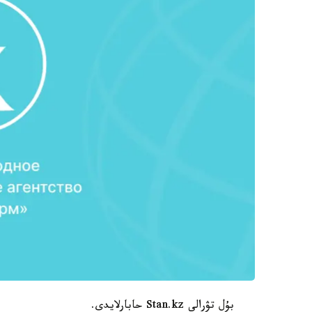
بۇل تۋرالى Stan.kz حابارلايدى.