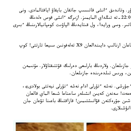
. وتاندىق ءانشى قاتىسىپ جاتقان بايقاۋ اياقتالمادى. ونى
ەندى 28 -قاڭتار كۇنى بەيجىڭ ۋاقىتىمەن ساعات 22:05-تە تىڭداي المايمىز. ازىرگە ءانشى قوس ەلدىڭ
تىر. وسى ورايدا، ول قىتايدىڭ الپاۋىت كومپانيالارىنىڭ ءبىرى
«Vivo كومپانياسى جەكە قولىم مورلەنگەن، ارنايى ماعان ارنالىپ دايىندالعان X9 تەلەفونىن سىيعا تارتتى! كوپ
ا 1200-دەن استام پىكىر جازىلعان. ولاردىڭ بارلىعى دەرلىك قۇتتىقتاۋلار. مۇنىمەن
ىن، ورىس تىلدەرىندە جازىلعان.
ءجۇرشى. نەشە ءتۇرلى ادام نەشە ءتۇرلى نيەتتى بولادى»،
ەت! سەنەن كەيىن انشىلەر ساحناعا شىعا الماي قالعان
ىن جۇرەكتەن قۋانىشتىمىن! قازاقتىڭ باعىنا تۋعان جان
نۋشىلارى.