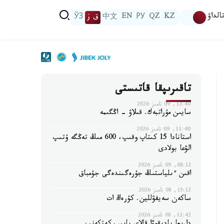
الداۋ
KZ
QZ
РУ
EN
中文
ق ز
ЎЗ
تاقىرىپقا قاتىستى
13:40, 09 تامىز 2026
سايىن مۇراتبەك. قىلاۋ - اڭگىمە
11:40, 09 تامىز 2026
استانادا 15 كىتاپ وقىپ، 600 مىڭ تەڭگە ۇتىپ
الۋعا بولادى
08:12, 09 تامىز 2026
اقىن ءىلياستىڭ جۇرەگىندەگى جۇمباق
15:12, 08 تامىز 2026
ساكەن سەيفۋللين. كۇرەڭ ات
12:42, 08 تامىز 2026