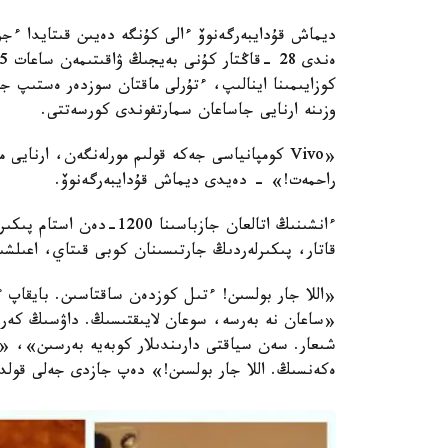
ديماش قۇدايبەرگەنوۆ ءالى كۇنگە دەيىن قىتايدا ءجۇر
كوزايىمىنا اينالىپ، ءتۇرلى ماقتان سوزدەر ەستىپ جا
وزىنە ارنايى جاساعان سمارتفوندى كورسەتتى.
راحمەت!» - دەيدى ديماش قۇدايبەرگەنوۆ.
ءانشىنىڭ اتالعان جازباسىن
قاتار، پىكىرلەردىڭ جارتىسىنان كوبى قىتاي، اعىلش
«اللا جار بولسىن! ءتىل كوزدەن ساقتاسىن. بايقاپ 
«ساعان نە بەرسە، سوعان لايىقتىسىڭ. داۋسىڭ كەرەم
شىعار. سەن سياقتى دارىندىلار كوبەيە بەرسىن»، «ش
ەكەنسىڭ. اللا جار بولسىن!» دەپ جازدى جەلى قولدا