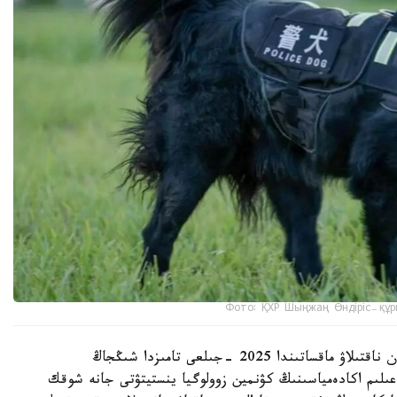
Фото: ҚХР Шыңжаң Өндіріс-құр
شىڭجاڭ وۆچاركاسىنىڭ شىعۋ تەگىن عىلىمي تۇرعىدان ناقتىلاۋ ماقساتىندا 2025 -جىلعى تامىزدا شىڭجاڭ
لىم اكادەمياسىنىڭ كۋنمين زوولوگيا ينستيتۋتى جانە شوقك