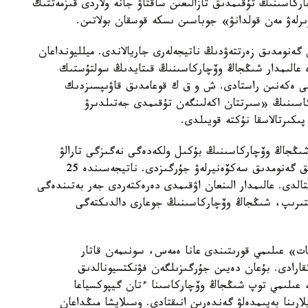
ركاسىنىڭ تۇقىمدىق تازالىعىن ساقتاۋ جانە ولاردى قىزمەتتىك
ىرلەۋ مەن قولدانۋ» جوباسىن ىسكە قوسقان بولاتىن.
 گەنومدىق زەرتتەۋدىڭ ناتيجەلەرى جاريالاندى. ميلليونداعان
دە عالىمدار شىڭجاڭ وۆچاركاسىنىڭ قىتايدىڭ سولتۇستىك
ىمى ەكەنىن راستادى. ش و ق ك قوعامدىق قاۋىپسىزدىك
كاسىنىڭ «سىرتتان اكەلىنگەن تۇقىمدى جەتىلدىرۋ
پىكىرتالاسقا نۇكتە قويىلدى.
 شىڭجاڭ وۆچاركاسىنىڭ بۇكىل ولكەدەگى نەگىزگى تارالۋ
ايماقتارىن ارالاپ، 109 داراباسقا جوعارى ساپالى تولىق گەنومدىق سەكۆەنيرلەۋ جۇرگىزدى. ناتيجەسىندە 25
قتالدى. عالىمدار الىنعان اۋقىمدى دەرەكتەردى جەر بەتىندەگى
لىستىرىپ، شىڭجاڭ وۆچاركاسىنىڭ جوعارى دالدىكتەگى
ات» عىلىمي قورىتىندى عانا ەمەس، سونىمەن قاتار
اتقارادى. بۇعان دەيىن جۇرگىزىلگەن فۋنكتسيونالدىق
، عىلىمي توپ شىڭجاڭ وۆچاركاسىنا ءتان گيپوكسياعا
ارىنا بەيىمدەلۋ گەندەرىن انىقتادى. وسىلايشا مىڭداعان