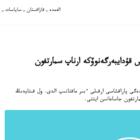
الەمدە
قازاقستان
ساياسات
ت
ش قۇدايبەرگەنوۆكە ارناپ سمارتفون
دەگى پاراقشاسى ارقىلى ءبىر ماقتانىپ الدى. ول قىتايدىڭ
مارتفون جاساعانىن ايتتى.