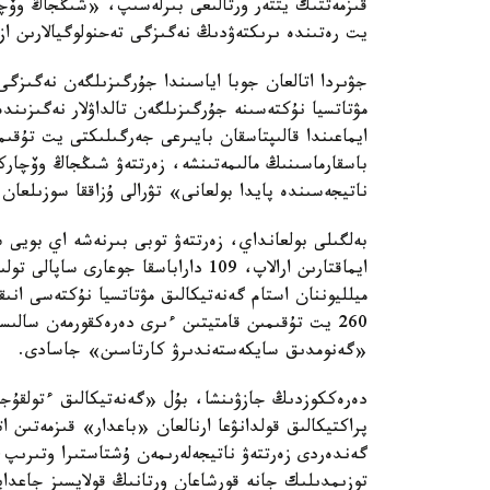
قىزمەتتىك يتتەر ورتالىعى بىرلەسىپ، «شىڭجاڭ وۆچا
يت رەتىندە ىرىكتەۋدىڭ نەگىزگى تەحنولوگيالارىن از
جۋىردا اتالعان جوبا اياسىندا جۇرگىزىلگەن نەگىزگى
مۋتاتسيا نۇكتەسىنە جۇرگىزىلگەن تالداۋلار نەگىزىن
ايماعىندا قالىپتاسقان بايىرعى جەرگىلىكتى يت تۇق
باسقارماسىنىڭ مالىمەتىنشە، زەرتتەۋ شىڭجاڭ وۆچار
ناتيجەسىندە پايدا بولعانى» تۋرالى ۇزاققا سوزىلعان 
بەلگىلى بولعانداي، زەرتتەۋ توبى بىرنەشە اي بويى
ميلليوننان استام گەنەتيكالىق مۋتاتسيا نۇكتەسى انى
260 يت تۇقىمىن قامتيتىن ءىرى دەرەكقورمەن سا
«گەنومدىق سايكەستەندىرۋ كارتاسىن» جاسادى.
دەرەككوزدىڭ جازۋىنشا، بۇل «گەنەتيكالىق ءتولقۇج
پراكتيكالىق قولدانۋعا ارنالعان «باعدار» قىزمەتىن 
گەندەردى زەرتتەۋ ناتيجەلەرىمەن ۇشتاستىرا وتىرىپ
توزىمدىلىك جانە قورشاعان ورتانىڭ قولايسىز جاعدايل