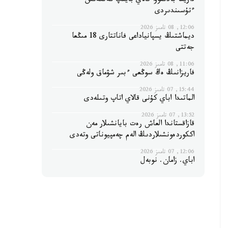
داريعا بادىقوۆا قالاي بايىپ كەتكەنىن
ءتۇسىندىردى
12:06, 08 تامىز 2026
ديماشتىڭ يسپانياداعى فاناتتارى 18 مىڭعا
جەتتى
11:06, 08 تامىز 2026
فاريزانىڭ ەڭ سوڭعى ءبىر شۋماق ولەڭى
15:44, 07 تامىز 2026
الماتىدا اباي كۇنى قالاي اتاپ وتىلەدى
13:52, 07 تامىز 2026
قازاقستاندا العاش رەت بايانشىلار مەن
اككوردەونشىلاردىڭ الەم چەمپيوناتى وتەدى
12:06, 07 تامىز 2026
اباي. زامان. نوبەل