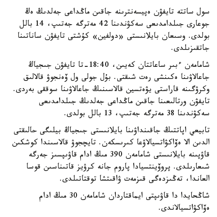
سول ساتتە تايفۋن ەپيسەنترىنە جاقىن ماڭداعى جەلدىڭ ەڭ
جوعارى جىلدامدىعى سەكۋندىنا 42 مەترگە جەتىپ، 14 بالل
بولدى. وسىعان بايلانىستى «دولفين» كۇشتى تايفۋن ساناتىنا
جاتقىزىلدى.
شامامەن ءبىر ساعاتتان كەيىن، 18:40-تا تايفۋن جىجياڭ
جاعالاۋىنا ەكىنشى رەت شىقتى. بۇل جولى ول ۆەنجوۋ قالالىق
وكرۋگىنە قاراستى يۋەتسين قالاسىنىڭ جاعالاۋىنا سوققى بەردى.
تايفۋن ورتالىعىنا جاقىن ماڭداعى جەلدىڭ جىلدامدىعى
سەكۋندىنا 38 مەترگە جەتىپ، 13 بالل بولدى.
تابيعي اپاتتىڭ جاقىنداۋىنا بايلانىستى جىجياڭ بيلىگى حالىقتى
الدىن الا ەۆاكۋاتسيالاۋعا كىرىسكەن. تايچجوۋ قالاسىندا كوشكىن
قاۋپىنە بايلانىستى شامامەن 390 مىڭ ادام قاۋىپسىز جەرگە
شىعارىلدى. پروۆينتسيادا پاروم جانە كرۋيز قاتىناسىن قوسا
العاندا، تەڭىزدەگى قىزمەت ۋاقىتشا توقتاتىلدى.
شاڭحايدا دا قاۋىپتى ايماقتاردان شامامەن 30 مىڭ ادام
ەۆاكۋاتسيالاندى.