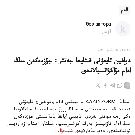
الەم
без автора
اۆتور
10:54, 10 تامىز 2026
دولفين تايفۋنى قىتايعا جەتتى: جۇزدەگەن مىڭ
ادام ەۆاكۋاتسيالاندى
استانا. KAZINFORM - بيىلعى 13-«دولفين» تايفۋنى
قىتايدىڭ شىعىسىنداعى جىجياڭ پروۆينتسياسىنىڭ جاعالاۋىنا
ەكى رەت سوققى بەردى. تابيعي اپاتقا بايلانىستى جۇزدەگەن
مىڭ ادام قاۋىپسىز جەرگە كوشىرىلىپ، مىڭنان استام اۋە رەيسى
توقتاتىلدى، دەپ حابارلايدى
شينحۋا
.