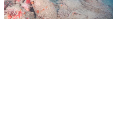
Фото: storiearcheostorie.com
بولجام بويىنشا، ول ءبىزدىڭ داۋىرىمىزگە دەيىنگى II- I
عاسىرلارعا تيەسىلى. بۇل تۋرالى euronews جازدى.
يتاليا مادەنيەت مينيسترلىگىنىڭ مالىمەتىنشە، كەمە سيتسيليانىڭ
باتىسىنداعى مادزارا- دەل-ۆاللو جاعالاۋىنان شامامەن ءۇش
تەڭىز ءميلى قاشىقتىقتا، 46 مەتر تەرەڭدىكتەن انىقتالعان.
تەڭىز تۇبىنەن جۇزدەگەن امفورا، قورعاسىننان جاسالعان ەكى
زاكىر شتوگى جانە سول ماتەريالدان جاسالعان تاعى ءبىر قۇرىلىم
تابىلدى.
يتاليانىڭ مادەنيەت ءمينيسترى الەسساندرو دجۋلي بۇل ولجانى
سوڭعى جىلدارداعى ەڭ ماڭىزدى سۋاستى ارحەولوگيالىق
جاڭالىقتارىنىڭ ءبىرى دەپ اتادى.