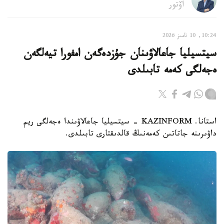
اۆتور
10:24, 10 تامىز 2026
سيتسيليا جاعالاۋىنان جۇزدەگەن امفورا تيەلگەن
ەجەلگى كەمە تابىلدى
استانا. KAZINFORM - سيتسيليا جاعالاۋىندا ەجەلگى ريم
داۋىرىنە جاتاتىن كەمەنىڭ قالدىقتارى تابىلدى.