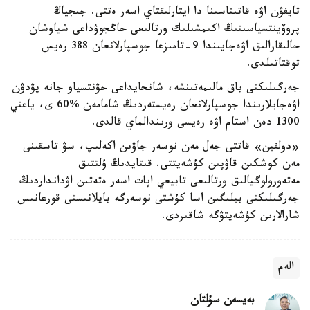
تايفۋن اۋە قاتىناسىنا دا ايتارلىقتاي اسەر ەتتى. جىجياڭ
پروۆينتسياسىنىڭ اكىمشىلىك ورتالىعى حاڭجوۋداعى شياوشان
حالىقارالىق اۋەجايىندا 9-تامىزعا جوسپارلانعان 388 رەيس
توقتاتىلدى.
جەرگىلىكتى باق مالىمەتىنشە، شانحايداعى حۋنتسياو جانە پۋدۋن
اۋەجايلارىندا جوسپارلانعان رەيستەردىڭ شامامەن %60 ى، ياعني
1300 دەن استام اۋە رەيسى ورىندالماي قالدى.
«دولفين» قاتتى جەل مەن نوسەر جاۋىن اكەلىپ، سۋ تاسقىنى
مەن كوشكىن قاۋپىن كۇشەيتتى. قىتايدىڭ ۇلتتىق
مەتەورولوگيالىق ورتالىعى تابيعي اپات اسەر ەتەتىن اۋدانداردىڭ
جەرگىلىكتى بيلىگىن اسا كۇشتى نوسەرگە بايلانىستى قورعانىس
شارالارىن كۇشەيتۋگە شاقىردى.
الەم
بەيسەن سۇلتان