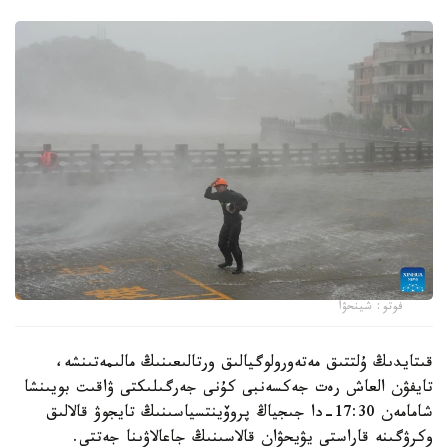
فوتو: شينحۋا
قىتايدىڭ ۇلتتىق مەتەورولوگيالىق ورتالىعىنىڭ مالىمەتىنشە،
تايفۋن العاش رەت جەكسەنبى كۇنى جەرگىلىكتى ۋاقىت بويىنشا
شامامەن 17:30-دا جىجياڭ پروۆينتسياسىنىڭ تايجوۋ قالالىق
وكرۋگىنە قاراستى يۋيحۋان قالاسىنىڭ جاعالاۋىنا جەتتى.