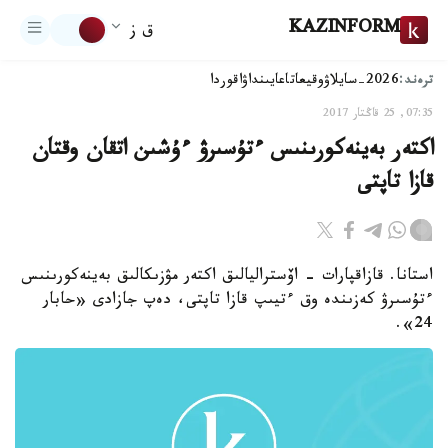
KAZINFORM
ق ز
ترەند:
2026-سايلاۋ
وقيعا
تاعايىنداۋ
اقوردا
07:35, 25 قاڭتار 2017
اكتەر بەينەكورىنىس ءتۇسىرۋ ءۇشىن اتقان وقتان
قازا تاپتى
استانا. قازاقپارات - اۆستراليالىق اكتەر مۋزىكالىق بەينەكورىنىس
ءتۇسىرۋ كەزىندە وق ءتيىپ قازا تاپتى، دەپ جازادى «حابار
24».