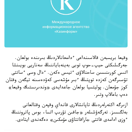
وقيعا بريسبەن قالاسىنداعى ءدامحانالاردىڭ بىرىندە بولعان.
جەرگىلىكتى حيپ-حوپ توبى بەينەباياننىڭ سەناريى بويىنشا
اتىس كورىنىسىن ساحنالاۋى ءتيىس ەكەن. ءدال وسى ءساتتى
تۇسىرگەن كەزدە توپتىڭ ءبىر مۇشەسى كەۋدەسىنە تيگەن وقتان
كوز جۇمعان. پوليتسيا بولعان جاعدايدى «وندىرىستىك وقيعا»
دەپ باعالاپ وتىر.
ازىرگە اكتەرلەردىڭ تاپانشالارى قانداي وقپەن وقتالعانى
بەلگىسىز. تەرگەۋشىلەر «جاقىن تۇرىپ اتسا، بوس پاتروننىڭ
ءوزى ادامدى قاتتى جاراقاتتاۋى مۇمكىن» دەگەندى ايتادى.