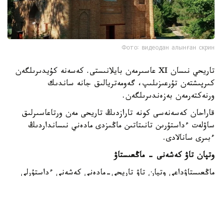
Фото: видеодан алынған скрин
تاريحي نىسان XI عاسىرمەن بايلانىستى. كەسەنە كۇيدىرىلگەن
كىرپىشتەن تۇرعىزىلىپ، گەومەتريالىق جانە ساندىك
ورنەكتەرمەن بەزەندىرىلگەن.
قاراحان كەسەنەسى كونە تارازدىڭ تاريحى مەن ورتاعاسىرلىق
ساۋلەت ءداستۇرىن تانىتاتىن ماڭىزدى مادەني نىسانداردىڭ
ءبىرى سانالادى.
وتپان تاۋ كەشەنى - ماڭعىستاۋ
ماڭعىستاۋداعى وتپان تاۋ تاريحي-مادەني كەشەنى ءداستۇرلى
قازاق ساۋلەتى مەن زاماناۋي ارحيتەكتۋرالىق شەشىمدەردى
ۇشتاستىرادى.