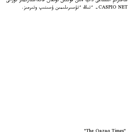
شاقىرىم الىستاعى دانيا ەلىن قونىس تۇتقان قانداستارىمىز تۋرالى
CASPIO NET- ءتىڭ ءتۇسىرىلىمىن ۇسىنىپ وتىرمىز.
"The Qazaq Times"