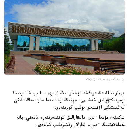
Фото: kk.wikipedia.org
عيماراتتىڭ ەڭ ەرەكشە تۇستارىنىڭ ءبىرى - الىپ شاتىرىنىڭ
ارحيتەكتۋرالىق شەشىمى. سونىڭ ارقاسىندا سارايدىڭ ىشكى
كەڭىستىگى اۋقىمدى بولىپ كورىنەدى.
بۇگىندە مۇندا ءىرى حالىقارالىق كونتسەرتتەر، مادەني جانە
مەملەكەتتىك ءىس- شارالار وتكىزىلىپ كەلەدى.