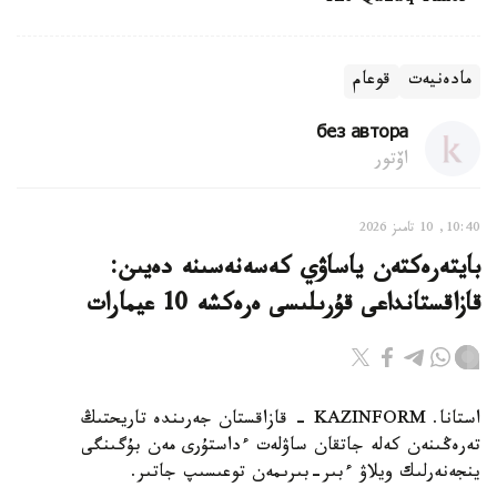
مادەنيەت
قوعام
без автора
اۆتور
10:40, 10 تامىز 2026
بايتەرەكتەن ياساۋي كەسەنەسىنە دەيىن:
قازاقستانداعى قۇرىلىسى ەرەكشە 10 عيمارات
استانا. KAZINFORM - قازاقستان جەرىندە تاريحتىڭ
تەرەڭىنەن كەلە جاتقان ساۋلەت ءداستۇرى مەن بۇگىنگى
ينجەنەرلىك ويلاۋ ءبىر-بىرىمەن توعىسىپ جاتىر.