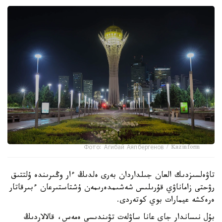
Фото: Агибай Аяпбергенов / Kazinform
تاۋەلسىزدىك العان جىلداردان بەرى ەلدىڭ ءار وڭىرىندە ۇلتتىق
رۋحتى زاماناۋي قۇرىلىس شەشىمدەرىمەن ۇشتاستىرعان ءبىرقاتار
ەرەكشە عيمارات بوي كوتەردى.
بۇل نىساندار جاي عانا ساۋلەت تۋىندىسى ەمەس، قالالاردىڭ