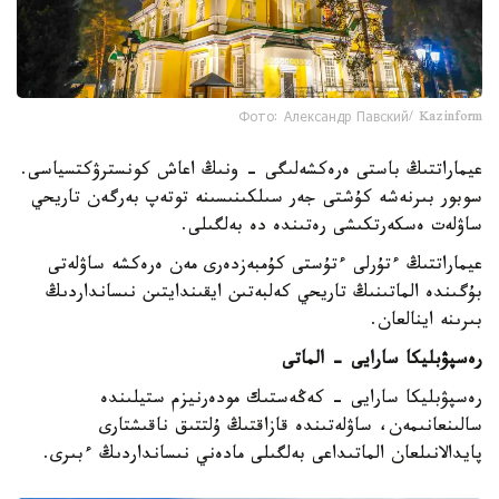
Фото: Александр Павский/ Kazinform
عيماراتتىڭ باستى ەرەكشەلىگى - ونىڭ اعاش كونسترۋكتسياسى.
سوبور بىرنەشە كۇشتى جەر سىلكىنىسىنە توتەپ بەرگەن تاريحي
ساۋلەت ەسكەرتكىشى رەتىندە دە بەلگىلى.
عيماراتتىڭ ءتۇرلى ءتۇستى كۇمبەزدەرى مەن ەرەكشە ساۋلەتى
بۇگىندە الماتىنىڭ تاريحي كەلبەتىن ايقىندايتىن نىسانداردىڭ
بىرىنە اينالعان.
رەسپۋبليكا سارايى - الماتى
رەسپۋبليكا سارايى - كەڭەستىك مودەرنيزم ستيلىندە
سالىنعانىمەن، ساۋلەتىندە قازاقتىڭ ۇلتتىق ناقىشتارى
پايدالانىلعان الماتىداعى بەلگىلى مادەني نىسانداردىڭ ءبىرى.