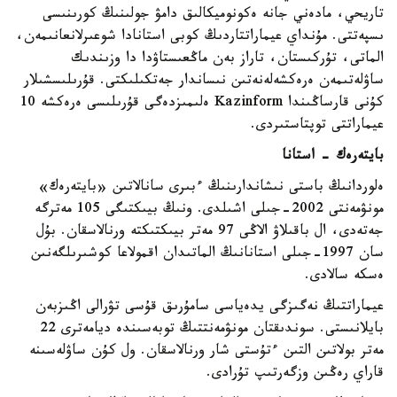
تاريحي، مادەني جانە ەكونوميكالىق دامۋ جولىنىڭ كورىنىسى
ىسپەتتى. مۇنداي عيماراتتاردىڭ كوبى استانادا شوعىرلانعانىمەن،
الماتى، تۇركىستان، تاراز بەن ماڭعىستاۋدا دا وزىندىك
ساۋلەتىمەن ەرەكشەلەنەتىن نىساندار جەتكىلىكتى. قۇرىلىسشىلار
كۇنى قارساڭىندا Kazinform ەلىمىزدەگى قۇرىلىسى ەرەكشە 10
عيماراتتى توپتاستىردى.
بايتەرەك - استانا
ەلوردانىڭ باستى نىشاندارىنىڭ ءبىرى سانالاتىن «بايتەرەك»
مونۋمەنتى 2002-جىلى اشىلدى. ونىڭ بيىكتىگى 105 مەترگە
جەتەدى، ال باقىلاۋ الاڭى 97 مەتر بيىكتىكتە ورنالاسقان. بۇل
سان 1997-جىلى استانانىڭ الماتىدان اقمولاعا كوشىرىلگەنىن
ەسكە سالادى.
عيماراتتىڭ نەگىزگى يدەياسى سامۇرىق قۇسى تۋرالى اڭىزبەن
بايلانىستى. سوندىقتان مونۋمەنتتىڭ توبەسىندە ديامەترى 22
مەتر بولاتىن التىن ءتۇستى شار ورنالاسقان. ول كۇن ساۋلەسىنە
قاراي رەڭىن وزگەرتىپ تۇرادى.