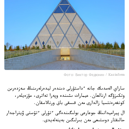
Фото: Виктор Федюнин / Kazinform
ساراي الەمدىك جانە ءداستۇرلى دىندەر ليدەرلەرىنىڭ سەزدەرىن
وتكىزۋگە ارنالعان. عيمارات ىشىندە وپەرا تەاترى، مۋزەيلەر،
كونفەرەنتسيا زالدارى مەن قىسقى باق ورنالاسقان.
ال پيراميدانىڭ جوعارعى بولىگىندەگى ءتۇرلى ءتۇستى ۆيتراجدار
حالىقتار دوستىعى مەن بىرلىگىن بەينەلەيدى.