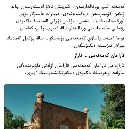
كەسەنە الىپ پورتالدارىمەن، كىرپىش قالاۋ ادىستەرىمەن جانە
ۇلكەن كۇمبەزىمەن ەرەكشەلەنەدى. عيمارات عاسىرلار بويى
تۇركىستاننىڭ عانا ەمەس، بۇكىل تۇركى الەمىنىڭ ماڭىزدى
رۋحاني جانە مادەني ورتالىقتارىنىڭ ءبىرى بولىپ كەلەدى.
قوجا احمەت ياساۋي كەسەنەسى يۋنەسكو- نىڭ بۇكىل الەمدىك
مۇرالار تىزىمىنە ەنگىزىلگەن.
قاراحان كەسەنەسى - تاراز
تارازداعى قاراحان كەسەنەسى قاراحان اۋلەتى داۋىرىندەگى
ساۋلەت ونەرىنىڭ ماڭىزدى ەسكەرتكىشتەرىنىڭ ءبىرى.