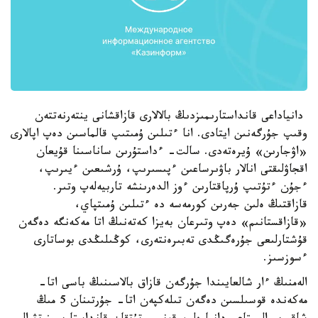
دانياداعى قانداستارىمىزدىڭ بالالارى قازاقشانى ينتەرنەتتەن
وقىپ جۇرگەنىن ايتادى. انا ءتىلىن ۇمىتىپ قالماسىن دەپ اپالارى
«اۋجارىن» ۇيرەتەدى. سالت- ءداستۇرىن ساناسىنا قۇيعان
اقجاۋلىقتى انالار باۋىرساعىن ءپىسىرىپ، ۇرشىعىن ءيىرىپ،
ءجۇن ءتۇتىپ ۇرپاقتارىن ءوز الدەرىنشە تاربيەلەپ وتىر.
قازاقتىڭ ەلىن جەرىن كورمەسە دە ءتىلىن ۇمىتپاي،
«قازاقستانىم» دەپ وتىرعان بەيزا كەتەنىڭ اتا مەكەنگە دەگەن
قۇشتارلىعى جۇرەگىڭدى تەبىرەنتەرى، كوڭىلىڭدى بوساتارى
ءسوزسىز.
الەمنىڭ ءار شالعايىندا جۇرگەن قازاق بالاسىنىڭ باسى اتا-
مەكەندە قوسىلسىن دەگەن تىلەكپەن اتا- جۇرتىنان 5 مىڭ