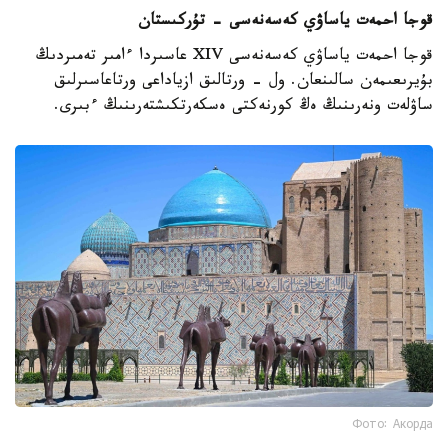
قوجا احمەت ياساۋي كەسەنەسى - تۇركىستان
قوجا احمەت ياساۋي كەسەنەسى XIV عاسىردا ءامىر تەمىردىڭ
بۇيرىعىمەن سالىنعان. ول - ورتالىق ازياداعى ورتاعاسىرلىق
ساۋلەت ونەرىنىڭ ەڭ كورنەكتى ەسكەرتكىشتەرىنىڭ ءبىرى.
Фото: Акорда