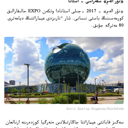
«نۇر الەم» سفەراسى - استانا
«نۇر الەم» - 2017 -جىلى استانادا وتكەن EXPO حالىقارالىق
كورمەسىنىڭ باستى نىسانى. شار ءتارىزدى عيماراتتىڭ ديامەترى
80 مەترگە جۋىق.
Фото: Виктор Федюнин/Kazinform
سەگىز قاباتتى عيماراتتا جاڭارتىلاتىن ەنەرگيا كوزدەرىنە ارنالعان