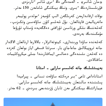
«حان شاتىر» - الەمدەگى ەڭ ءىرى شاتىر ءتارىزدى
قۇرىلىستاردىڭ ءبىرى. ونىڭ بيىكتىگى شامامەن 150 مەتر.
بولات ارقاندارمەن كەرىلگەن الىپ كۇمبەز ءمولدىر پوليمەر
ماتەريالمەن قاپتالعان. بۇل شەشىم كۇن ساۋلەسىن وتكىزىپ،
كەشەننىڭ ىشكى ورتاسىن تۇراقتى دەڭگەيدە ۇستاپ تۇرۋعا
مۇمكىندىك بەرەدى.
كەشەندە ساۋدا ورىندارى، كينوتەاترلار، بالالارعا ارنالعان الاڭدار
جانە تروپيكالىق جاعاجاي بار. سىرتتا قىسقى اياز بولعان كەزدە
دە كەشەن ىشىندەگى دەمالىس ايماقتارىندا جىلى ميكروكليمات
ساقتالادى.
بەيبىتشىلىك جانە كەلىسىم سارايى - استانا
استاناداعى تاعى ءبىر ەرەكشە ساۋلەت نىسانى - پيراميدا
پىشىنىندە سالىنعان بەيبىتشىلىك جانە كەلىسىم سارايى.
عيماراتتىڭ بيىكتىگى مەن تابان ۇزىندىعى بىردەي - 62 مەتر.