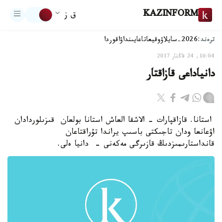
KAZINFORM
ق ز
ترەند:
2026-سايلاۋ
وقيعا
تاعايىنداۋ
اقوردا
16:04, 24 قاڭتار 2017
دانياداعى قازاقتار
استانا. قازاقپارات - الاشقا العاش استانا بولعان قىزىلوردادان
اۋعانعا ودان تاجىكتى باسىپ يراندا تۇراقتاعان
قانداستارىمىزدىڭ قازىرگى مەكەنى - دانيا ەلى.