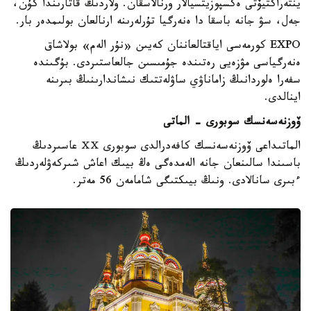
ينتەراكتيۆتى ەكسپوزيتسيالار ورنالاسقان. ولاردىڭ قاتارىندا كۇن،
جەل، سۋ جانە باسقا دا ەنەرگيا تۇرلەرىنە ارنالعان بولىمدەر بار.
EXPO كورمەسى اياقتالعاننان كەيىن «نۇر الەم» بولاشاق
ەنەرگياسى مۋزەيى رەتىندە جۇمىسىن جالعاستىردى. بۇگىندە
سفەرا ەلوردانىڭ زاماناۋي ساۋلەتتىك نىشاندارىنىڭ بىرىنە
اينالدى.
ۆوزنەسەنسك سوبورى - الماتى
الماتىداعى ۆوزنەسەنسك كافەدرالدى سوبورى ⅩⅩ عاسىردىڭ
باسىندا سالىنعان جانە الەمدەگى ەڭ بيىك اعاش شىركەۋلەردىڭ
ءبىرى سانالادى. ونىڭ بيىكتىگى شامامەن 56 مەتر.