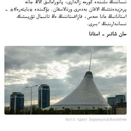
نىساننىڭ ىشىندە كورمە زالدارى، پانورامالىق الاڭ جانە
پرەزيدەنتتىڭ الاقان بەدەرى ورنالاسقان. بۇگىندە «بايتەرەك» -
استانانىڭ عانا ەمەس، قازاقستاننىڭ ەڭ تانىمال تۋريستىك
نىساندارىنىڭ ءبىرى.
حان شاتىر - استانا
Фото: Адлет Беремкулов/Kazinform