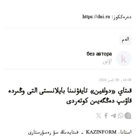
دەرەككوز: https://dni.ru
الەم
без автора
اۆتور
16:08, 09 تامىز 2026
قىتاي «دولفين» تايفۋنىنا بايلانىستى التى وڭىردە
قاۋىپ دەڭگەيىن كوتەردى
استانا. KAZINFORM - قىتايدىڭ سۋ رەسۋرستارى