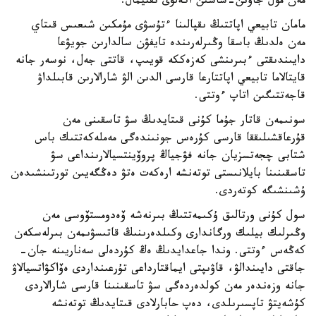
مەن مول جاۋىن-شاشىن اكەلۋى ىقتيمال.
مامان تابيعي اپاتتىڭ ىقپالىنا ءتۇسۋى مۇمكىن شىعىس قىتاي
مەن ەلدىڭ باسقا وڭىرلەرىندە تايفۋن سالدارىن جويۋعا
دايىندىقتى ءبىرىنشى كەزەككە قويىپ، قاتتى جەل، نوسەر جانە
قايتالاما تابيعي اپاتتارعا قارسى الدىن الۋ شارالارىن قابىلداۋ
قاجەتتىگىن اتاپ ءوتتى.
سونىمەن قاتار جۇما كۇنى قىتايدىڭ سۋ تاسقىنى مەن
قۇرعاقشىلىققا قارسى كۇرەس جونىندەگى مەملەكەتتىك باس
شتابى چجەتسزيان جانە فۋجياڭ پروۆينتسيالارىنداعى سۋ
تاسقىنىنا بايلانىستى توتەنشە ارەكەت ەتۋ دەڭگەيىن تورتىنشىدەن
ۇشىنشىگە كوتەردى.
سول كۇنى ورتالىق ۇكىمەتتىڭ بىرنەشە ۆەدومستۆوسى مەن
وڭىرلىك بيلىك ورگاندارى وكىلدەرىنىڭ قاتىسۋىمەن بىرلەسكەن
كەڭەس ءوتتى. وندا جاعدايدىڭ ەڭ كۇردەلى سەناريىنە جان-
جاقتى دايىندالۋ، قاۋىپتى ايماقتارداعى تۇرعىنداردى ەۆاكۋاتسيالاۋ
جانە وزەندەر مەن كولدەردەگى سۋ تاسقىنىنا قارسى شارالاردى
كۇشەيتۋ تاپسىرىلدى، دەپ حابارلادى قىتايدىڭ توتەنشە