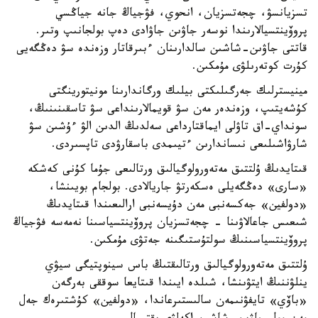
تسزيانسۋ، چجەتسزيان، انحوي، فۋجياڭ جانە جياڭسي
پروۆينتسيالارىندا نوسەر جاۋىن جاۋادى دەپ بولجانىپ وتىر.
قاتتى جاۋىن-شاشىن سالدارىنان ءبىرقاتار وزەندە سۋ دەڭگەيى
كۇرت كوتەرىلۋى مۇمكىن.
مينيسترلىك جەرگىلىكتى بيلىك ورگاندارىنا مونيتورينگتى
كۇشەيتىپ، وزەندەر مەن سۋ قويمالارىنداعى سۋ تاسقىنىنىڭ،
سونداي-اق تاۋلى ايماقتارداعى سەلدىڭ الدىن الۋ ءۇشىن سۋ
شارۋاشىلىعى نىساندارىن ءتيىمدى باسقارۋدى تاپسىردى.
قىتايدىڭ ۇلتتىق مەتەورولوگيالىق ورتالىعى جۇما كۇنى كەشكە
«سارى» دەڭگەيلى ەسكەرتۋ جاريالادى. بولجام بويىنشا،
«دولفين» جەكسەنبى مەن دۇيسەنبى ارالىعىندا قىتايدىڭ
شىعىس جاعالاۋىنا - چجەتسزيان پروۆينتسياسىنا نەمەسە فۋجياڭ
پروۆينتسياسىنىڭ سولتۇستىگىنە جەتۋى مۇمكىن.
ۇلتتىق مەتەورولوگيالىق ورتالىقتىڭ باس سينوپتيگى سيۋي
ينلۋننىڭ ايتۋىنشا، شىلدە ايىندا قىتايعا سوققى بەرگەن
«باۆي» تايفۋنىمەن سالىستىرعاندا، «دولفين» كۇشتىرەك جەل