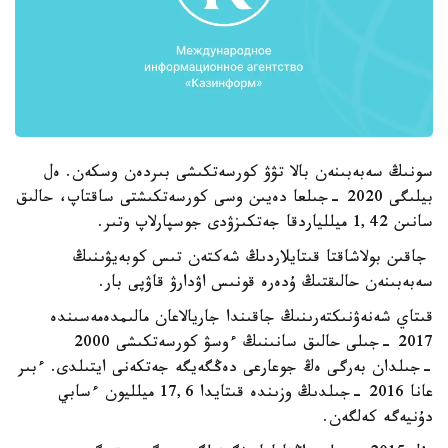
سونىڭ سەبەبىنەن بالا تۋۋ كورسەتكىشى بىردەن وسكەن. ەل
بيلىگى 2020 -جىلعا دەيىن وسى كورسەتكىشتى ساقتاپ، حالىق
سانىن 1,42 ميللياردقا جەتكىزۋدى جوسپارلاپ وتىر.
جاقىن بولاشاقتا قىتايلاردىڭ شەكتەن تىس كوبەيۋىنىڭ
سەبەبىنەن حالىقتىڭ ۇدەرە قونىس اۋدارۋ قاۋپى بار.
قىتاي شەنەۋنىكتەرىنىڭ جاقىندا جاريالاعان مالىمدەمەسىندە
2017 -جىلى حالىق سانىنىڭ ءوسۋ كورسەتكىشى 2000
-جىلدان بەرگى ەڭ جوعارعى دەڭگەيگە جەتكەنى ايتىلدى. ءبىر
عانا 2016 -جىلدىڭ وزىندە قىتايدا 17,6 ميلليون ءسابي
دۇنيەگە كەلگەن.