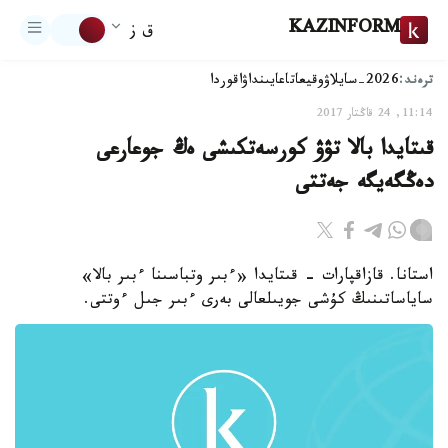
KAZINFORM
ق ز
ترەند:
2026-سايلاۋ
وقيعا
تاعايىنداۋ
اقوردا
11:14, 24 قاڭتار 2017
قىتايدا بالا تۋۋ كورسەتكىشى ەڭ جوعارعى
دەڭگەيگە جەتتى
استانا. قازاقپارات - ​قىتايدا «ءبىر وتباسىنا ءبىر بالا»
ساياساتىنىڭ كۇشى جويىلعالى بەرى ءبىر جىل ءوتتى.