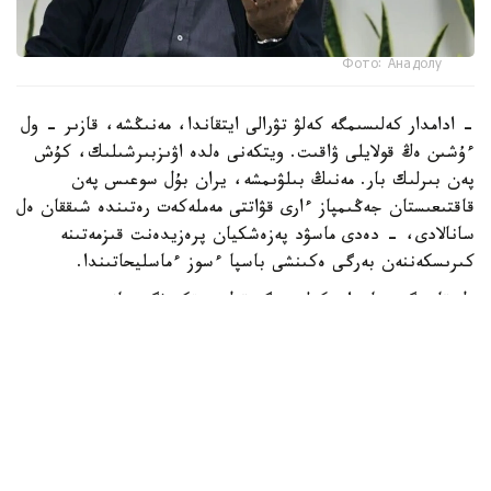
Фото: Анадолу
- ادامدار كەلىسىمگە كەلۋ تۋرالى ايتقاندا، مەنىڭشە، قازىر - ول
ءۇشىن ەڭ قولايلى ۋاقىت. ويتكەنى ەلدە اۋىزبىرشىلىك، كۇش
پەن بىرلىك بار. مەنىڭ بىلۋىمشە، يران بۇل سوعىس پەن
قاقتىعىستان جەڭىمپاز ءارى قۋاتتى مەملەكەت رەتىندە شىققان ەل
سانالادى، - دەدى ماسۋد پەزەشكيان پرەزيدەنت قىزمەتىنە
كىرىسكەننەن بەرگى ەكىنشى باسپا ءسوز ءماسليحاتىندا.
ول قازىرگى جاعداي كەلىسىمگە قول جەتكىزۋگە جانە
شەشىلمەگەن ماسەلەلەردى ديالوگ ارقىلى رەتتەۋگە مۇمكىندىك
بەرەتىنىن اتاپ ءوتتى.
ISNA جارتىلاي رەسمي اقپارات اگەنتتىگىنىڭ حابارلاۋىنشا،
پەزەشكيان يران ءوز قۇقىقتارىن ديالوگ ارقىلى قورعاي الاتىنىن
جانە ەل مەن حالىقتىڭ مۇددەسىنەن باسقا ەشتەڭەگە
ۇمتىلمايتىنىن ايتتى.