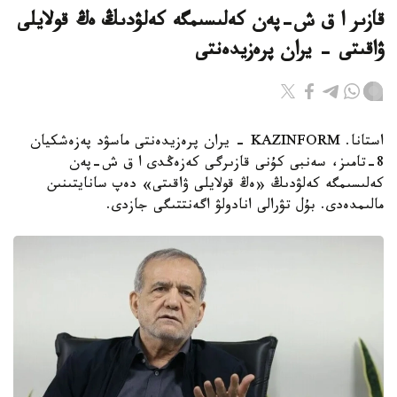
قازىر ا ق ش-پەن كەلىسىمگە كەلۋدىڭ ەڭ قولايلى
ۋاقىتى - يران پرەزيدەنتى
استانا. KAZINFORM - يران پرەزيدەنتى ماسۋد پەزەشكيان
8-تامىز، سەنبى كۇنى قازىرگى كەزەڭدى ا ق ش-پەن
كەلىسىمگە كەلۋدىڭ «ەڭ قولايلى ۋاقىتى» دەپ سانايتىنىن
مالىمدەدى. بۇل تۋرالى انادولۋ اگەنتتىگى جازدى.