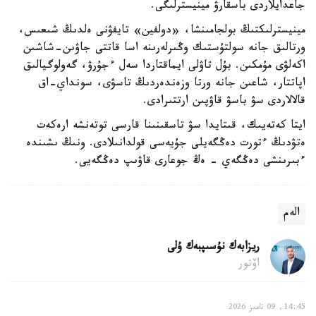
جاعدايلاردى باسقارۋ مينيسترلىگى.
مينيسترلىكتىڭ بولجامىنشا، «دولفين» تايفۋنى ەلدىڭ شىعىس،
ورتالىق جانە سولتۇستىك وڭىرلەرىنە اسا قاتتى جاۋىن-شاشىن
اكەلۋى مۇمكىن. بۇل تاۋلى ايماقتاردا سەل ءجۇرۋ، گەولوگيالىق
اپاتتار، شاعىن جانە ورتا وزەندەردىڭ تاسۋى، سونداي-اق
قالالاردى سۋ باسۋ قاۋپىن ارتتىرادى.
ايتا كەتەيىك، قىتايدا سۋ تاسقىنىنا قارسى توتەنشە ارەكەت
ەتۋدىڭ ءتورت دەڭگەيلى جۇيەسى قولدانىلادى. ونىڭ ىشىندە
ءبىرىنشى دەڭگەي - ەڭ جوعارى قاۋىپ دەڭگەيى.
الەم
ريزابەك نۇسىپبەك ۇلى
اۆتور
14:45, 09 تامىز 2026