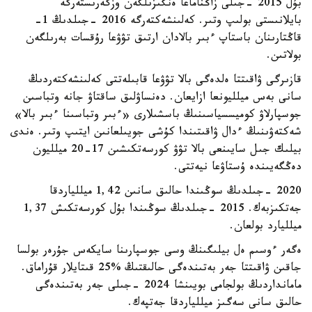
بۇل 2015 -جىلى زاڭناماعا ەنگىزىلگەن وزگەرىستەرگە
بايلانىستى بولىپ وتىر. كەلىنشەكتەرگە 2016 -جىلدىڭ 1-
قاڭتارىنان باستاپ ءبىر بالادان ارتىق تۋۋعا رۇقسات بەرىلگەن
بولاتىن.
قازىرگى ۋاقىتتا ەلدەگى بالا تۋۋعا قابىلەتتى كەلىنشەكتەردىڭ
سانى بەس ميلليونعا ازايعان. دەنساۋلىق ساقتاۋ جانە وتباسىن
جوسپارلاۋ كوميسسياسىنىڭ باسشىلارى «ءبىر وتباسىنا ءبىر بالا»
شەكتەۋىنىڭ ءدال ۋاقىتىندا كۇشى جويىلعانىن ايتىپ وتىر. ەندى
بيلىك جىل سايىنعى بالا تۋۋ كورسەتكىشىن 17-20 ميلليون
دەڭگەيىندە ۇستاۋعا نيەتتى.
2020 -جىلدىڭ سوڭىندا حالىق سانىن 1,42 ميللياردقا
جەتكىزبەك. 2015 -جىلدىڭ سوڭىندا بۇل كورسەتكىش 1,37
ميلليارد بولعان.
ەگەر ءوسىم ەل بيلىگىنڭ وسى جوسپارىنا سايكەس جۇرەر بولسا
جاقىن ۋاقىتتا جەر بەتىندەگى حالىقتىڭ %25 قىتايلار قۇراماق.
مامانداردىڭ بولجامى بويىنشا 2024 -جىلى جەر بەتىندەگى
حالىق سانى سەگىز ميللياردقا جەتپەك.