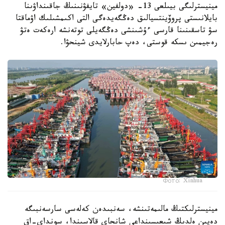
مينيسترلىگى بيىلعى 13- «دولفين» تايفۋنىنىڭ جاقىنداۋىنا
بايلانىستى پروۆينتسيالىق دەڭگەيدەگى التى اكىمشىلىك اۋماقتا
سۋ تاسقىنىنا قارسى ءۇشىنشى دەڭگەيلى توتەنشە ارەكەت ەتۋ
رەجيمىن ىسكە قوستى، دەپ حابارلايدى شينحۋا.
Фото: Xinhua
مينيسترلىكتىڭ مالىمەتىنشە، سەنبىدەن كەلەسى سارسەنبىگە
دەيىن ەلدىڭ شىعىسىنداعى شانحاي قالاسىندا، سونداي-اق