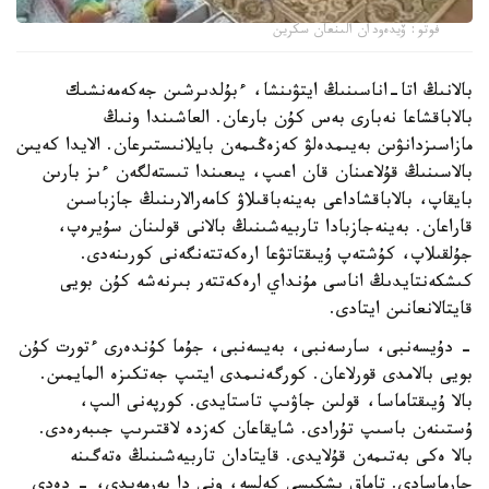
فوتو: ۆيدەودان الىنعان سكرين
بالانىڭ اتا-اناسىنىڭ ايتۋىنشا، ءبۇلدىرشىن جەكەمەنشىك
بالاباقشاعا نەبارى بەس كۇن بارعان. العاشىندا ونىڭ
مازاسىزدانۋىن بەيىمدەلۋ كەزەڭىمەن بايلانىستىرعان. الايدا كەيىن
بالاسىنىڭ قۇلاعىنان قان اعىپ، يىعىندا تىستەلگەن ءىز بارىن
بايقاپ، بالاباقشاداعى بەينەباقىلاۋ كامەرالارىنىڭ جازباسىن
قاراعان. بەينەجازبادا تاربيەشىنىڭ بالانى قولىنان سۇيرەپ،
جۇلقىلاپ، كۇشتەپ ۇيىقتاتۋعا ارەكەتتەنگەنى كورىنەدى.
كىشكەنتايدىڭ اناسى مۇنداي ارەكەتتەر بىرنەشە كۇن بويى
قايتالانعانىن ايتادى.
- دۇيسەنبى، سارسەنبى، بەيسەنبى، جۇما كۇندەرى ءتورت كۇن
بويى بالامدى قورلاعان. كورگەنىمدى ايتىپ جەتكىزە المايمىن.
بالا ۇيىقتاماسا، قولىن جاۋىپ تاستايدى. كورپەنى الىپ،
ۇستىنەن باسىپ تۇرادى. شايقاعان كەزدە لاقتىرىپ جىبەرەدى.
بالا ەكى بەتىمەن قۇلايدى. قايتادان تاربيەشىنىڭ ەتەگىنە
جارماسادى. تاماق ىشكىسى كەلسە، ونى دا بەرمەيدى، - دەدى