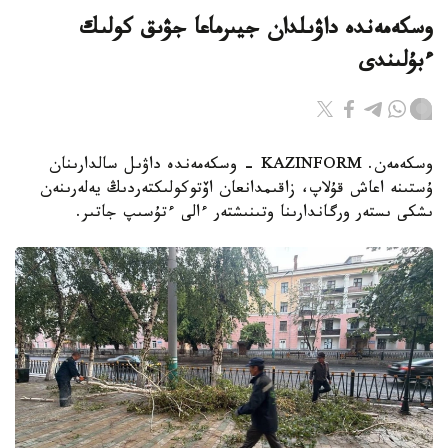
وسكەمەندە داۋىلدان جيىرماعا جۋىق كولىك
ءبۇلىندى
وسكەمەن. KAZINFORM - وسكەمەندە داۋىل سالدارىنان
ۇستىنە اعاش قۇلاپ، زاقىمدانعان اۆتوكولىكتەردىڭ يەلەرىنەن
ىشكى ىستەر ورگاندارىنا وتىنىشتەر ءالى ءتۇسىپ جاتىر.