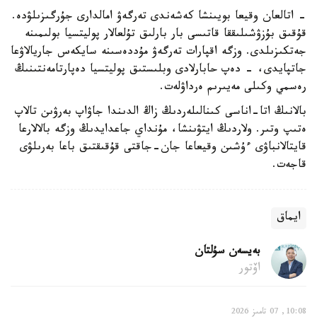
- اتالعان وقيعا بويىنشا كەشەندى تەرگەۋ امالدارى جۇرگىزىلۋدە.
قۇقىق بۇزۋشىلىققا قاتىسى بار بارلىق تۇلعالار پوليتسيا بولىمىنە
جەتكىزىلدى. وزگە اقپارات تەرگەۋ مۇددەسىنە سايكەس جاريالاۋعا
جاتپايدى، - دەپ حابارلادى وبلىستىق پوليتسيا دەپارتامەنتىنىڭ
رەسمي وكىلى مەيىرىم ەرداۋلەت.
بالانىڭ اتا-اناسى كىنالىلەردىڭ زاڭ الدىندا جاۋاپ بەرۋىن تالاپ
ەتىپ وتىر. ولاردىڭ ايتۋىنشا، مۇنداي جاعدايدىڭ وزگە بالالارعا
قايتالانباۋى ءۇشىن وقيعاعا جان-جاقتى قۇقىقتىق باعا بەرىلۋى
قاجەت.
ايماق
بەيسەن سۇلتان
اۆتور
10:08, 07 تامىز 2026