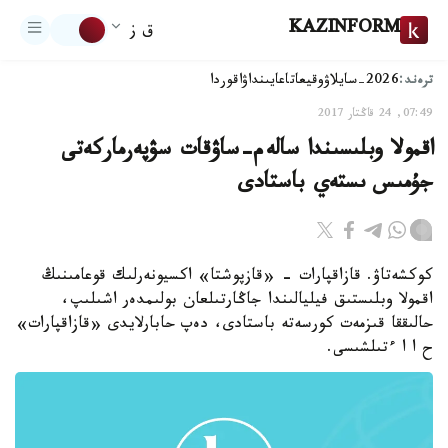
KAZINFORM
ق ز
ترەند:
2026-سايلاۋ
وقيعا
تاعايىنداۋ
اقوردا
07:49, 24 قاڭتار 2017
اقمولا وبلىسىندا سالەم-ساۋقات سۋپەرماركەتى
جۇمىس ىستەي باستادى
كوكشەتاۋ. قازاقپارات - «قازپوشتا» اكسيونەرلىك قوعامىنىڭ
اقمولا وبلىستىق فيليالىندا جاڭارتىلعان بولىمدەر اشىلىپ،
حالىققا قىزمەت كورسەتە باستادى، دەپ حابارلايدى «قازاقپارات»
ح ا ا ءتىلشىسى.