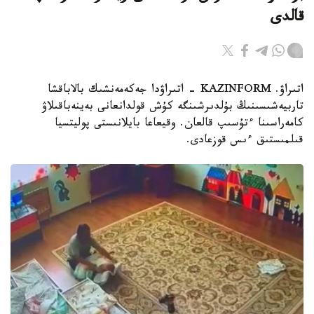
قالدى
اتىراۋ. KAZINFORM - اتىراۋدا جەكەمەنشىك بالاباقشا
تاربيەشىسىنىڭ بۇلدىرشىنگە كۇش قولدانعانى بەينەباقىلاۋ
كامەراسىنا ءتۇسىپ قالعان. وقيعاعا بايلانىستى پوليتسيا
قىلمىستىق ءىس قوزعادى.