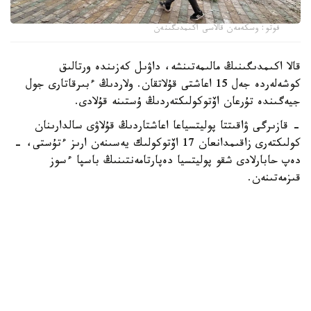
فوتو: وسكەمەن قالاسى اكىمدىگىنەن
قالا اكىمدىگىنىڭ مالىمەتىنشە، داۋىل كەزىندە ورتالىق
كوشەلەردە جەل 15 اعاشتى قۇلاتقان. ولاردىڭ ءبىرقاتارى جول
جيەگىندە تۇرعان اۆتوكولىكتەردىڭ ۇستىنە قۇلادى.
- قازىرگى ۋاقىتتا پوليتسياعا اعاشتاردىڭ قۇلاۋى سالدارىنان
كولىكتەرى زاقىمدانعان 17 اۆتوكولىك يەسىنەن ارىز ءتۇستى، -
دەپ حابارلادى شقو پوليتسيا دەپارتامەنتىنىڭ باسپا ءسوز
قىزمەتىنەن.
پوليتسياعا ءالى بارلىق زارداپ شەككەن كولىك يەلەرى جۇگىنىپ
ۇلگەرمەگەن بولۋى دا مۇمكىن.