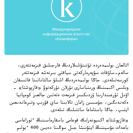
اتالعان بولىمدەردە تۇتىنۋشىلاردىڭ قارجىلىق قىزمەتتەرى،
سالەم-ساۋقات سۋپەرماركەتى سياقتى بىرنەشە قىزمەتتەر
كورسەتىلەدى. جاڭا بولىمدەردىڭ اشىلۋ سالتاناتىنا قاتىسقان
وبلىس اكىمىنىڭ ورىنباسارى نۇرلان نۇركەنوۆ «قازپوشتا» -
اۋىل تۇرعىندارىنا ۇزدىكسىز قىزمەت ەتەتىن جالعىز كومپانيا
ەكەندىگىن، جۇمىسىن زامان تالابىنا ساي قۇرىپ وتىرعاندىعىن
ايتىپ، جاڭا باستاماعا ساتتىلىك تىلەدى.
«قازپوشتا» اكسيونەرلىك قوعامى باسقارماسىنىڭ ءتوراعاسى
باعدات مۋسيننىڭ ايتۋىنشا جىل سوڭىنا دەيىن 400 ءبولىم