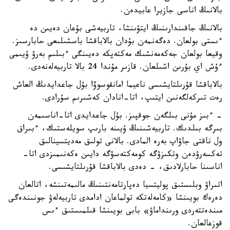
بالانىڭ اناسى جازيرا عابيدەن.
بالانىڭ جاقىندارىنىڭ ايتۋىنشا، تاربيەشى بۇعان دەيىن دە
ءىستى بولعان. دەگەنمەن بۇدان بالاباقشا باسشىلىعى حابارسىز.
وقيعا بولعان جەكەمەنشىك مەكتەپكە دەيىنگى ءبىلىم بەرۋ ۇيىمى
ءۇش اي بۇرىن اشىلعان. قازىر مۇندا 24 بالا تاربيەلەنەدى.
بالاباقشا قۇرىلتايشىسى ناعيما امانقوسوۆا بۇل جاعدايدىڭ العاش
رەت تىركەلگەنىن ايتىپ، اتا-انادان كەشىرىم سۇرادى.
- ءبىز مۇنى بىلگەن جوقپىز. بۇل جاعدايدى اتا-اناسىمەن
بىرگە بىلدىك. تاربيەشىنىڭ ۇيىنە بارىپ سويلەستىك، ءبىراق
ول ناقتى جاۋاپ بەرە المادى. بالانى تولىق مەديتسينالىق
تەكسەرۋدەن وتكىزۋگە كومەكتەسۋگە دايىن ەكەنىمىزدى اتا-
اناسىنا حابارلادىق، - دەدى بالاباقشا قۇرىلتايشىسى.
اتىراۋ وبلىستىق پوليتسيا دەپارتامەنتىنىڭ مالىمەتىنشە، اتالعان
دەرەك بويىنشا «كامەلەتكە تولماعان ادامدى تاربيەلەۋ جونىندەگى
مىندەتتەردى ورىنداماۋ» بابى بويىنشا قىلمىستىق ءىس
قوزعالعان.