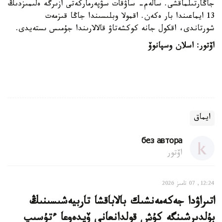
جاڭارتىلماقشى. سالەم- ساۋقات سۋپەرماركەتى ازىرگە ەلىمىزدىڭ
13 ايماعىندا بار ەكەن. اقمولا وبلىسىندا جاڭا قىزمەت
شورتاندى، اقكول جانە كوكشەتاۋ قالالارىندا جۇمىس ىستەيدى.
اۆتور: اسلان وسپانوۆ
ايماق
без автора
اۆتور
12:24, 07 تامىز 2026
اتىراۋدا جەكەمەنشىك بالاباقشا تاربيەشىسىنىڭ
بۇلدىرشىنگە كۇش قولدانعانى ۆيدەوعا ءتۇسىپ