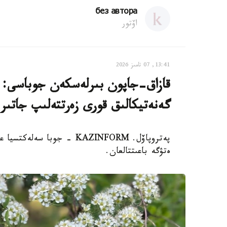
без автора
اۆتور
13:41, 07 تامىز 2026
قازاق-جاپون بىرلەسكەن جوباسى: ە
گەنەتيكالىق قورى زەرتتەلىپ جاتىر
پەتروپاۆل. KAZINFORM - جوب
ەتۋگە باعىتتالعان.