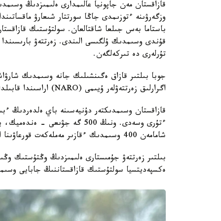
قازاقستان مەن جاپونيا عالىمدارى ەلىمىزدىڭ وسىمدى
وزگەرۋىنە ءتوزىمدى جاڭا سورتتار شىعارۋ ماقساتىند
باستاما بەس جىلعا شاقتالعان. سولتۇستىك قازاقستا
قۇندى وسىمدىك ۇلگىسى الىندى. زەرتتەۋ بارىسىندا 
تۇرلەرى دە تىركەلگەن.
جوبا بىلتىر قازاق ەگىنشىلىك جانە وسىمدىك شارۋاش
اگرارلىق زەرتتەۋلەر ۇيىمى (NARO) اراسىندا قابىلدانعان كەلىسىم اياسىندا قولعا الىندى.
ءتۇرى وسەدى. ونىڭ 500 گە جۋىعى 
شامامەن 400 وسىمدىك ءقازىر مەملەكەت قورعاۋىنا الىنعان.
بىلتىر زەرتتەۋ جۇمىستارى ەلىمىزدىڭ وڭتۇستىك وڭىرل
ەكسپەديتسيا سولتۇستىك قازاقستاننىڭ جابايى وسىمدى