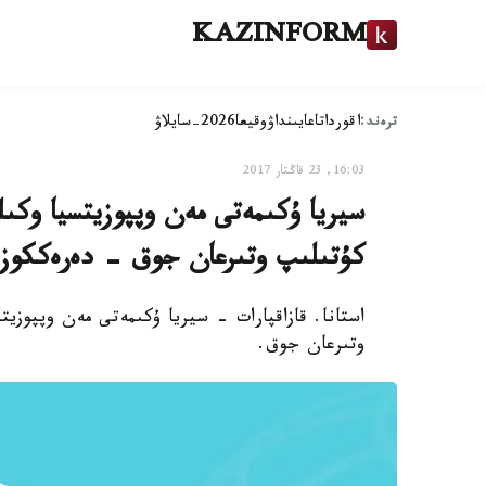
KAZINFORM
ترەند:
اقوردا
تاعايىنداۋ
وقيعا
2026-سايلاۋ
16:03, 23 قاڭتار 2017
سيريا ۇكىمەتى مەن وپپوزيتسيا وكى
كۇتىلىپ وتىرعان جوق - دەرەككوز
استانا. قازاقپارات - سيريا ۇكىمەتى مەن وپپوزي
وتىرعان جوق.