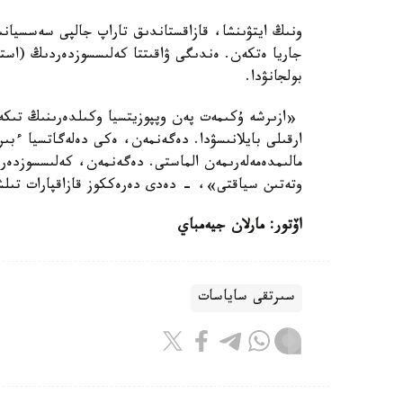
ونىڭ ايتۋىنشا، قازاقستاندىق تاراپ جالپى سەسسيانىڭ
جاريا ەتكەن. ەندىگى ۋاقىتتا كەلىسسوزدەردىڭ (استا
بولجانۋدا.
«ازىرشە ۇكىمەت پەن وپپوزيتسيا وكىلدەرىنىڭ تىكە
ارقىلى بايلانىسۋدا. دەگەنمەن، ەكى دەلەگاتسيا ءب
مالىمدەمەلەرىمەن الماستى. دەگەنمەن، كەلىسسوزدەر
وتەتىن سياقتى»، - دەدى دەرەككوز قازاقپارات تىلش
اۆتور: مارلان جيەمباي
سىرتقى ساياسات