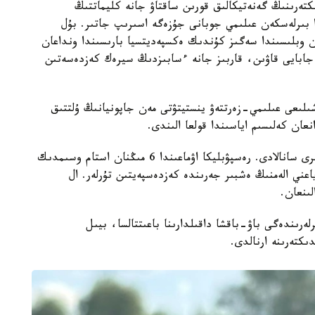
كتەرىنىڭ گەنەتيكالىق قورىن ساقتاۋ جانە كليماتتىڭ
ا بىرلەسكەن عىلىمي جوبانى جۇزەگە اسىرىپ جاتىر. بۇل
ن وبلىسىندا سەگىز كۇندىك ەكسپەديتسيا بارىسىندا ونداعان
جابايى قاۋىن، قاربىز جانە ءسابىزدىڭ سيرەك كەزدەسەتىن
ىلىعى عىلىمي-زەرتتەۋ ينستيتۋتى مەن جاپونيانىڭ ۇلتتىق
قازاقستان وسىمدىكتەر دۇنيەسىنە باي ەلدەردىڭ ءبىرى سانالادى. رەسپۋبليكا اۋماعىندا 6 مىڭنان استام وسىمدىك
- ەندەميك، ياعني الەمنىڭ ەشبىر جەرىندە كەزدەسپەيتىن تۇرلەر. ال
ەرىندەگى باۋ-باقشا داقىلدارىنا باعىتتالسا، بيىل
كتەرىنە ارنالدى.