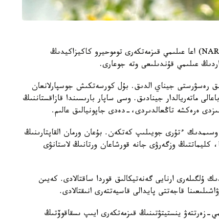
جاپونيانىڭ ۇلتتىق اگرارلىق زەرتتەۋلەر ۇيىمىنىڭ (NARO) اعا عىلىمي قىزمەتكەرى توموحيرو كاكيزاكيدىڭ
داردىڭ عىلىمي قۇندىلىعى وتە جوعارى.
 ءبىز 50 قۇندى گەنەتيكالىق رەسۋرستى جيناي الدىق. بۇل كورسەتكىش جوسپارلانعان
اعالى ماتەريالدار جينادىق. وسى ساپار بارىسىندا قازاقستاننىڭ
ىزدى ەرەكشە تاڭعالدىردى،-دەدى جاپونيالىق عالىم.
اسىردا الەمدە 600 دەن استام وسىمدىك ءتۇرى جويىلىپ كەتكەن. بۇعان ورمان القاپتارىنىڭ
، كليماتتىڭ وزگەرۋى جانە قورشاعان ورتانىڭ لاستانۋى
ك ۇلگىلەرى ارنايى گەنەتيكالىق قوردا ساقتالادى. كەيىن
ىلىعىنا قاجەتتى پايدالى قاسيەتتەرى انىقتالادى.
-زەرتتەۋ ينستيتۋتىنىڭ قىزمەتكەرى ايىپ ىسقاقوۆتىڭ