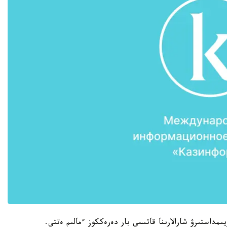
مداستىرۋ شارالارىنا قاتىسى بار دەرەككوز ءمالىم ەتتى.