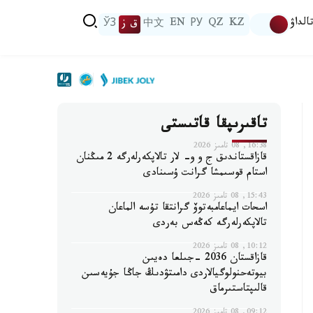
الداۋ
KZ
QZ
РУ
EN
中文
ق ز
ЎЗ
تاقىرىپقا قاتىستى
16:38, 08 تامىز 2026
قازاقستاندىق ج و و- لار تالاپكەرلەرگە 2 مىڭنان
استام قوسىمشا گرانت ۇسىنادى
15:43, 08 تامىز 2026
اسحات ايماعامبەتوۆ گرانتقا تۇسە الماعان
تالاپكەرلەرگە كەڭەس بەردى
10:12, 08 تامىز 2026
قازاقستان 2036 -جىلعا دەيىن
بيوتەحنولوگيالاردى دامىتۋدىڭ جاڭا جۇيەسىن
قالىپتاستىرماق