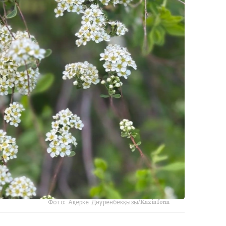
Фото: Ақерке Дәуренбекқызы/Kazinform