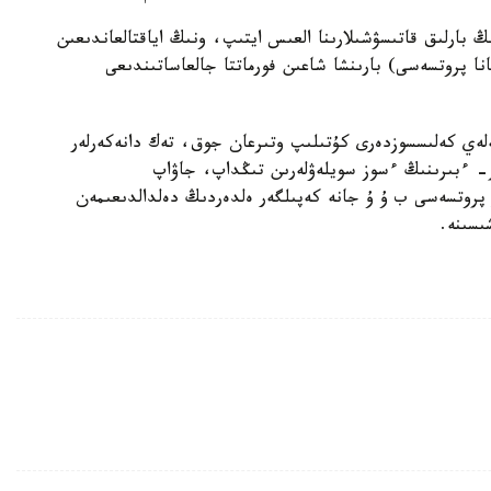
 بارلىق قاتىسۋشىلارىنا العىس ايتىپ، ونىڭ اياقتالعاندىعىن
نا پروتسەسى) بارىنشا شاعىن فورماتتا جالعاساتىندىعى
لەي كەلىسسوزدەرى كۇتىلىپ وتىرعان جوق، تەك دانەكەرلەر
ىر- ءبىرىنىڭ ءسوز سويلەۋلەرىن تىڭداپ، جاۋاپ
 پروتسەسى ب ۇ ۇ جانە كەپىلگەر ەلدەردىڭ دەلدالدىعىمەن
ىسىنە.