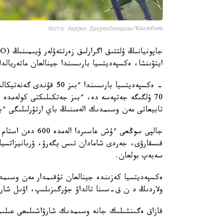
Фото: Ақерке Дәуренбекқызы/Kazinform
ايتۋىنشا، ەكسپەديتسيا بارىسىندا جينالعان ماتەريال
- ەكسپەديتسيا بارىسىندا
70 ۇلگىگە جەتپەسە دە، ءبىز جەتكىلىكتى كولەمدە ب
تابيعاتى مەن وسىمدىك الەمىنىڭ باي ارتۇرلىلىگى ءب
جالپى سوڭعى ءۇش ع
قىسقارۋى، جەردى شامادان تىس يگەرۋ، ۋربانيزاتسيا
سەبەپ بولعان.
ەكسپەديتسيا كەزىندە جينالعان تۇقىمدار مەن وسىمدى
ولاردىڭ د ن ق-سىنا تالداۋ جۇرگىزىلىپ، اۋىل شارۋاش
قازاق ەگىنشىلىك جانە وسىمدىك شارۋاشىلىعى عىلىمي