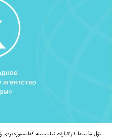
بۇل جايىندا قازاقپارات تىلشىسىنە كەلىسسوزدەردى ۇيى