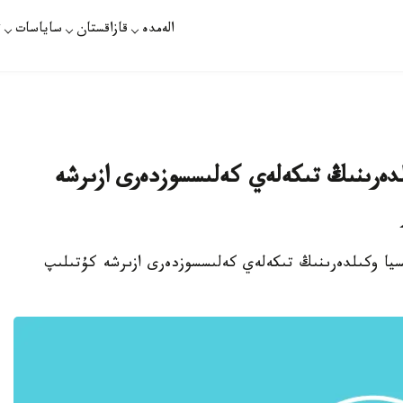
الەمدە
قازاقستان
ساياسات
ت
لدەرىنىڭ تىكەلەي كەلىسسوزدەرى ازىرشە
تسيا وكىلدەرىنىڭ تىكەلەي كەلىسسوزدەرى ازىرشە كۇتىلىپ