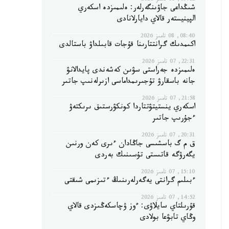
09:12, 08 تامىز 2026
شىڭداعى جاۋىنگەرلەر: ەلىمىزدە اسكەري
الپينيستەر قالاي دايارلانادى
08:40, 08 تامىز 2026
اكىمدىك گرانتتارىنا قۇجات قابىلداۋ باستالدى
22:31, 07 تامىز 2026
ەلىمىزدە جەراستى سۋىن كەشەندى پايدالانۋ
جانە باسقارۋ تۇجىرىمداماسى ازىرلەنىپ جاتىر
21:58, 07 تامىز 2026
اسكەري ينستيتۋتتاردا كونكۋرستىق ىرىكتەۋ
ءجۇرىپ جاتىر
20:31, 07 تامىز 2026
ق م گ باسشىسى جاڭادان ءىرى كەن ورنىن
يگەرۋگە قاتىستى تۇسىنىك بەردى
15:10, 07 تامىز 2026
ءبىلىم گرانتى يەگەرلەرىنىڭ ءتىزىمى شىقتى
14:52, 07 تامىز 2026
قۇرىلتاي سايلاۋى: ءوز ۋچاسكەڭىزدى قالاي
وڭاي تابۋعا بولادى