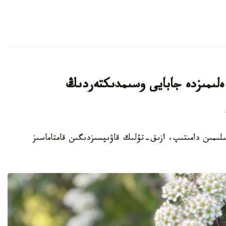
لىمىزدە جابايى وسىمدىكتەردىڭ
ا سەلەكتسيا عىلىمىن دامىتىپ، ازىق-تۇلىك قاۋىپسىزدىگىن قامتاماسىز