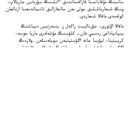
سانىنىڭ مۇقاباسىنا قازاقستاندىق ءانشىنىڭ سۋرەتىن جاريالاپ،
ونىڭ شىعارماشىلىق جولى مەن حالىقارالىق تانىمالدىعىنا ارنالعان
كولەمدى ماقالا شىعاردى.
ماقالا اۆتورى، جۋرناليست راكەل ر. ينسەرتيس ديماشتىڭ
يسپانياداعى رەسمي فان- كلۋبىنىڭ مۇشەلەرى ماريا حوسە،
كريستينا، ليۋيسا جانە اگۋستينمەن سويلەسكەن. ولاردىڭ
اڭگىمەلەرى ارقىلى باسىلىم ديماشتىڭ مۋزىكاسى ءارتۇرلى
جاستاعى جانە ءتۇرلى سالادا جۇمىس ىستەيتىن ادامداردى قالاي
بىرىكتىرگەنىن باياندايدى. جانكۇيەرلەردىڭ ايتۋىنشا، ءانشىنىڭ
شىعارماشىلىعى ولاردى الەمنىڭ ءار تۇكپىرىنە ساياحاتتاۋعا
ىنتالاندىرىپ، قازاقستاننىڭ مادەنيەتىمەن جاقىنىراق تانىسۋىنا
سەبەپ بولعان.
باسىلىم ديماشتىڭ العاشقى شىعارماشىلىق جەتىستىكتەرىنەن
باستاپ، 2017-جىلى قىتايداعى Singer شوۋىنا قاتىسۋى مەن
ودان كەيىنگى حالىقارالىق تانىمالدىعىنا دەيىنگى جولىنا
توقتالعان. El Mundo ءانشىنىڭ ەرەكشە ۆوكالدىق
مۇمكىندىكتەرىن، ءتۇرلى مۋزىكالىق جانرلاردا ەركىن ونەر