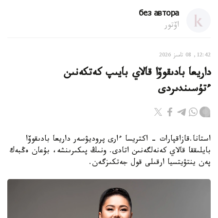
без автора
اۆتور
12:42, 08 تامىز 2026
داريعا بادىقوۆا قالاي بايىپ كەتكەنىن
ءتۇسىندىردى
استانا.قازاقپارات - اكتريسا ءارى پروديۋسەر داريعا بادىقوۆا
بايلىققا قالاي كەنەلگەنىن اتادى. ونىڭ پىكىرىنشە، بۇعان ەڭبەك
پەن ينتۋيتسيا ارقىلى قول جەتكىزگەن.