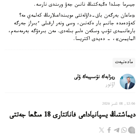
جيىرما جىلدا ەڭبەكتىڭ نانىن جەۋ ورىندى نارسە.
«ماعان بەرگەن باق-داۋلەتتى مويىنداعىلارىڭ كەلمەي مە؟
كەۋدەمدە جانىم بار ەكەنىن، وسى ونەر ارقىلى ءبىراز جەرگە
بارعانىمدى تۋىپ وسكەن ەلىم بىلەدى. مەن بىرەۋگە بەرمەسەم،
المايمىن»، - دەيدى اكتريسا.
مادەنيەت
ريزابەك نۇسىپبەك ۇلى
اۆتور
12:06, 08 تامىز 2026
ديماشتىڭ يسپانياداعى فاناتتارى 18 مىڭعا جەتتى