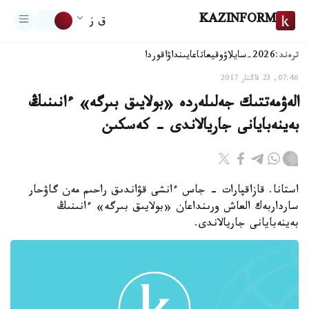
KAZINFORM
ق ز
ترەند:
2026-سايلاۋ
وقيعا
تاعايىنداۋ
اقوردا
07:46, 23 قاڭتار 2017
الەۋمەتتىك جەلىلەردە «بولايىق بىرگە» ءانىنىڭ
بەينەبايانى جاريالاندى - كەسكىن
استانا. قازاقپارات - جاس ءانشى قۋاندىق راحىم مەن گاۋحار
سارداربەك العاش ورىنداعان «بولايىق بىرگە» ءانىنىڭ
بەينەبايانى جاريالاندى.