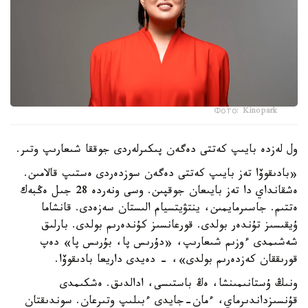
Фото: Kinopark
ول لەزدە بايىپ كەتتى دەگەن پىكىرلەردى جوققا شىعارىپ وتىر.
«بادىقوۆا تەز بايىپ كەتتى دەگەن سوزدەردى ەستىپ قالامىن.
ەشقانداي دا تەز بايىعان جوقپىن. وسى ونەردە 28 جىل ەڭبەك
ەتتىم. جاسىرمايمىن، ينتۋيتسيام الىستان سەزەدى. قانشاما
ۇيقىسىز تۇندەر بولدى. قورعانسىز كۇندەرىم بولدى. بارلىق
شەشىمدى ءوزىم شىعارىپ، «دۇرىس پا، بۇرىس پا» دەپ
قورىققان كەزدەرىم بولدى»، - دەيدى داريعا بادىقوۆا.
ونىڭ ۇستانىمىنشا، ەڭ باستىسى، ادالدىق. ەشكىمدى
قۇنسىزداندىرماي، ءمان-جايدى ءبىلىپ وتىرعان. سوندىقتان