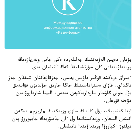
بۇعان دەيىن الەۋمەتتىك جەلىلەردە ەكى جاس ونەرپازدىڭ
ورىنداۋىنداعى ءان جۇرتشىلىققا كەڭ تانىلعان ەدى.
ءبىراق ەرەكشە قوڭىر داۋىس يەسى، جەزقازعاننان شىققان جەز
تاڭداي، قازاق ەستراداسىنىڭ جاڭا جارىق جۇلدىزى قۋاندىق
بۇل جولى گاۋحار سارداربەكپەن ەمەس، البينا شارداروۆامەن
دۋەت قۇرعان.
ايتا كەتەيىك، بۇل ءاننىڭ سازى وزبەكتىڭ «ازيزم» دەگەن
انىنەن الىنعان. وزبەكستاندا ول ءان جاسۋربەك جاببوروۆ پەن
ديلنوزا اكباروۆا ورىنداۋىندا تانىلعان.