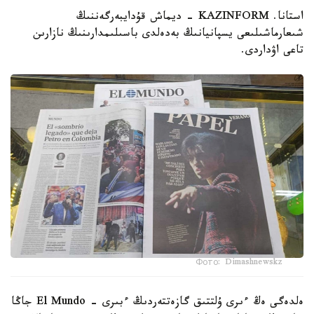
استانا. KAZINFORM - ديماش قۇدايبەرگەننىڭ
شىعارماشىلىعى يسپانيانىڭ بەدەلدى باسىلىمدارىنىڭ نازارىن
تاعى اۋداردى.
Фото: Dimashnewskz
ەلدەگى ەڭ ءىرى ۇلتتىق گازەتتەردىڭ ءبىرى - El Mundo جاڭا