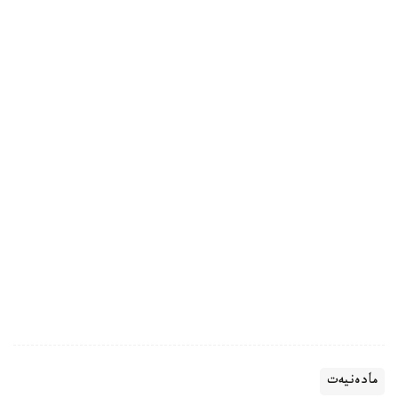
مادەنيەت