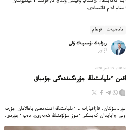
ايتا كەتەيىك، «كىتاپ وقيتىن ۇلت» مارافونىنا 1 ميلليوننان
استام ادام قاتىسادى.
مادەنيەت
قوعام
ريزابەك نۇسىپبەك ۇلى
اۆتور
08:12, 09 تامىز 2026
اقىن ءىلياستىڭ جۇرەگىندەگى جۇمباق
نۇر-سۇلتان. قازاقپارات - ءىلياستىڭ اقىندىعىن باعالاعان جۇرت
ونى «ابايدان كەيىنگى ءسوز سۇلۋىنىڭ شەبەرى» دەپ ءجۇردى.