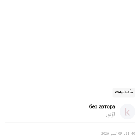
مادەنيەت
без автора
اۆتور
11:40, 09 تامىز 2026