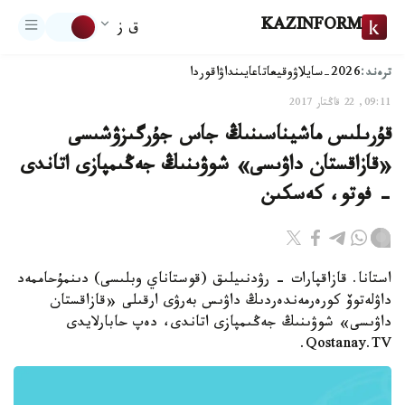
KAZINFORM
ق ز
ترەند:
2026-سايلاۋ
وقيعا
تاعايىنداۋ
اقوردا
09:11, 22 قاڭتار 2017
قۇرىلىس ماشيناسىنىڭ جاس جۇرگىزۋشىسى
«قازاقستان داۋىسى» شوۋىنىڭ جەڭىمپازى اتاندى
- فوتو، كەسكىن
استانا. قازاقپارات - رۋدنىيلىق (قوستاناي وبلىسى) دىنمۇحاممەد
داۋلەتوۆ كورەرمەندەردىڭ داۋىس بەرۋى ارقىلى «قازاقستان
داۋىسى» شوۋىنىڭ جەڭىمپازى اتاندى، دەپ حابارلايدى
Qostanay.TV.