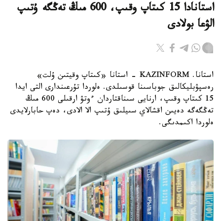
استانادا 15 كىتاپ وقىپ، 600 مىڭ تەڭگە ۇتىپ
الۋعا بولادى
استانا. KAZINFORM - استانا «كىتاپ وقيتىن ۇلت»
رەسپۋبليكالىق جوباسىنا قوسىلدى. ەلوردا تۇرعىندارى التى ايدا
15 كىتاپ وقىپ، ارنايى سىناقتاردان ءوتۋ ارقىلى 600 مىڭ
تەڭگەگە دەيىن اقشالاي سىيلىق ۇتىپ الا الادى، دەپ حابارلايدى
ەلوردا اكىمدىگى.