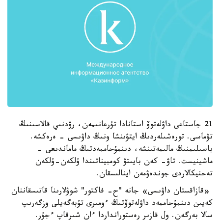
21 جاستاعى داۋلەتوۆ استانادا تۇرعانىمەن، رۋدنىي قالاسىنىڭ
تۋماسى. تورەشىلەردىڭ ايتۋىنشا ونىڭ داۋىسى - ەرەكشە.
باسىلىمنىڭ مالىمەتىنشە، دىنمۇحاممەدتىڭ ماماندىعى -
ماشينيست. تاۋ- كەن بايىتۋ كومبيناتىندا ۇلكەن-ۇلكەن
تەحنيكالاردى جوندەۋمەن اينالىسقان.
«قازاقستان داۋىسى» جانە "ح- فاكتور" شوۋلارىنا قاتىسقاننان
كەيىن دىنمۇحاممەد داۋلەتوۆتىڭ ءومىرى تۇبەگەيلى وزگەرىپ
سالا بەرگەن. ول قازىر رەستورانداردا ءان شىرقاپ ءجۇر.