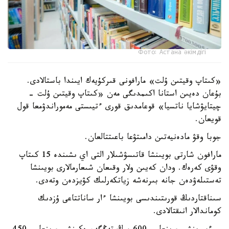
Фото: Астана әкімдігі
«كىتاپ وقيتىن ۇلت» مارافونى قىركۇيەك ايىندا باستالادى.
بۇعان دەيىن استانا اكىمدىگى مەن «كىتاپ وقيتىن ۇلت -
چيتايۋشايا ناتسيا» قوعامدىق قورى ءتيىستى مەموراندۋمعا قول
قويعان.
جوبا وقۋ مادەنيەتىن دامىتۋعا باعىتتالعان.
مارافون شارتى بويىنشا قاتىسۋشىلار التى اي ىشىندە 15 كىتاپ
وقۋى كەرەك. ودان كەيىن ولار وقىعان شىعارمالارى بويىنشا
تەستىلەۋدەن جانە بىرنەشە زياتكەرلىك كۋيزدەن وتەدى.
سىناقتاردىڭ قورىتىندىسى بويىنشا ءار ساناتتاعى ۇزدىك
كوماندالار انىقتالادى.