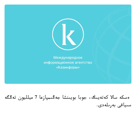
ەسكە سالا كەتەيىك، جوبا بويىنشا جەڭىمپازعا 7 ميلليون تەڭگە
سىياقى بەرىلەدى.