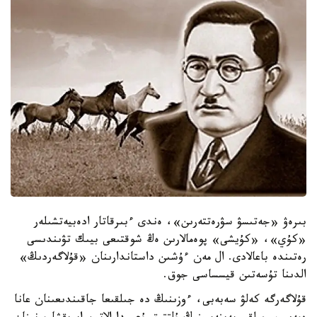
بىرەۋ «جەتىسۋ سۋرەتتەرىن»، ەندى ءبىرقاتار ادەبيەتشىلەر
«كۇي»، «كۇيشى» پوەمالارىن ەڭ شوقتىعى بيىك تۋىندىسى
رەتىندە باعالادى. ال مەن ءۇشىن داستاندارىنان «قۇلاگەردىڭ»
الدىنا تۇسەتىن قيسساسى جوق.
قۇلاگەرگە كەلۋ سەبەبى، ءوزىنىڭ دە جىلقىعا جاقىندىعىنان عانا