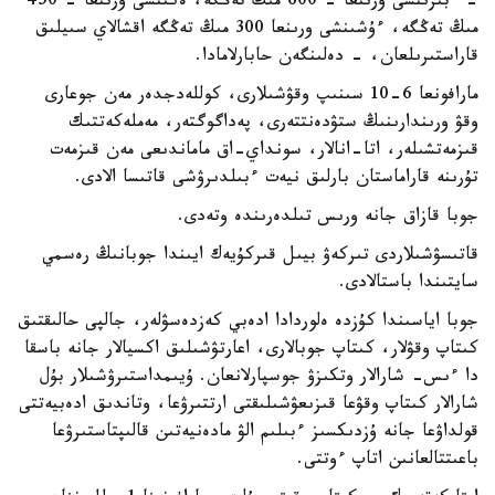
- ءبىرىنشى ورىنعا - 600 مىڭ تەڭگە، ەكىنشى ورىنعا - 450
مىڭ تەڭگە، ءۇشىنشى ورىنعا 300 مىڭ تەڭگە اقشالاي سىيلىق
قاراستىرىلعان، - دەلىنگەن حابارلامادا.
مارافونعا 6-10 سىنىپ وقۋشىلارى، كوللەدجدەر مەن جوعارى
وقۋ ورىندارىنىڭ ستۋدەنتتەرى، پەداگوگتەر، مەملەكەتتىك
قىزمەتشىلەر، اتا-انالار، سونداي-اق ماماندىعى مەن قىزمەت
تۇرىنە قاراماستان بارلىق نيەت ءبىلدىرۋشى قاتىسا الادى.
جوبا قازاق جانە ورىس تىلدەرىندە وتەدى.
قاتىسۋشىلاردى تىركەۋ بيىل قىركۇيەك ايىندا جوبانىڭ رەسمي
سايتىندا باستالادى.
جوبا اياسىندا كۇزدە ەلوردادا ادەبي كەزدەسۋلەر، جالپى حالىقتىق
كىتاپ وقۋلار، كىتاپ جوبالارى، اعارتۋشىلىق اكسيالار جانە باسقا
دا ءىس- شارالار وتكىزۋ جوسپارلانعان. ۇيىمداستىرۋشىلار بۇل
شارالار كىتاپ وقۋعا قىزىعۋشىلىقتى ارتتىرۋعا، وتاندىق ادەبيەتتى
قولداۋعا جانە ۇزدىكسىز ءبىلىم الۋ مادەنيەتىن قالىپتاستىرۋعا
باعىتتالعانىن اتاپ ءوتتى.