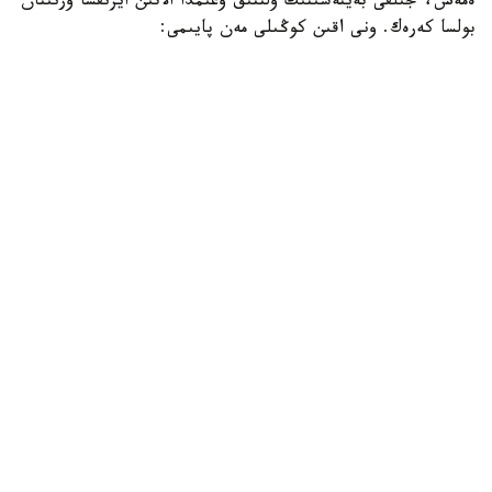
ەمەس، جىلقى بەينەسىنىڭ ۇلتتىق ۇعىمدا الاتىن ايرىقشا ورنىنان
بولسا كەرەك. ونى اقىن كوڭىلى مەن پايىمى:
«سۇيگەن جار، سەنگەن دوستان جاقىن جىلقى،
بىلگەن جان بەكەر دەمەس اتتىڭ جايىن»، - دەپ جىرلايدى.
اقانداي اقىنعا قيامەتتىك سەرىك بولعان ورەن جۇيرىكتىڭ ۇلى
جىڭگىر استىڭ ۇستىندە، ءدۇيىم حالىقتىڭ الدىندا جاسالعان
جاۋىزدىقتان بولعان ءولىمى - ءىلياستىڭ وزەگىنە شوق
تاستاماي قويماعان. ەڭ ءبىرىنشى ىقىلاسى مەن قۇلقىن العانى -
سەرىنىڭ بوستان بولمىسى مەن ازاماتتىق ايبىنى. سونداي- اق،
ونىڭ ولەڭ- جىرى عانا ەمەس، ەلدىڭ ءسوزىن سويلەگەن
مىنەزى كوكەيىنە قوندى.
«تۇسىندا سەرى بولسىن، پەرى بولسىن،
ۇنايدى ومىرىمەن اقان ماعان.
قايتكەنمەن ءبىر جۇمباق سىر بار اقاندا».
نەمەسە