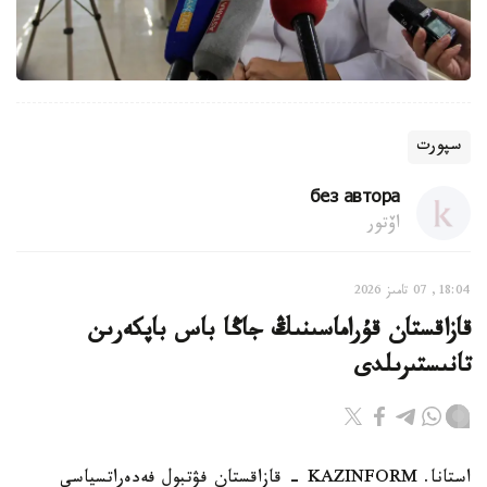
سپورت
без автора
اۆتور
18:04, 07 تامىز 2026
قازاقستان قۇراماسىنىڭ جاڭا باس باپكەرىن
تانىستىرىلدى
استانا. KAZINFORM - قازاقستان فۋتبول فەدەراتسياسى