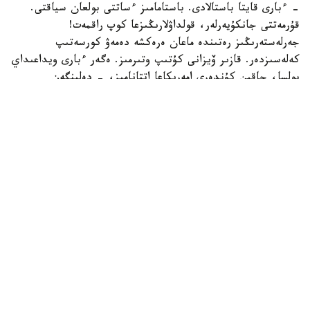
- ءبارى قايتا باستالادى. باستامامىز ءساتتى بولعان سياقتى.
قۇرمەتتى جانكۇيەرلەر، قولداۋلارىڭىزعا كوپ راقمەت!
جەرلەستەرىڭىز رەتىندە ماعان ەرەكشە دەمەۋ كورسەتىپ
كەلەسىزدەر. قازىر ۆيزانى كۇتىپ وتىرمىز. ەگەر ءبارى ويداعىداي
بولسا، جاقىن كۇندەرى امەريكاعا اتتانامىز، - دەلىنگەن
حابارلامادا.
بۇعان دەيىن جانىبەك ءالىمحان ۇلى جاڭا سالماق دارەجەسىندە
WBO رەيتينگىندە جەكپە-جەكسىز-اق ەكىنشى ورىنعا
كوتەرىلگەنى حابارلانعان بولاتىن.
ءالىمحان ۇلى سوڭعى جەكپە-جەگىن 2025 -جىلعى 5-
ساۋىردە استانادا وتكىزىپ، فرانسيالىق اناۋەل نگاميسسەنگەنى
نوكاۋتپەن جەڭدى. سول كەزدەسۋدە ول ورتا سالماقتاعى WBO
جانە IBF چەمپيوندىق بەلبەۋلەرىن ءساتتى قورعاعان ەدى.
كەيىن ورتا سالماقتاعى WBA چەمپيونىمەن وتەتىن بىرىكتىرۋ
جەكپە-جەگى قارساڭىندا قارسىلاسىنىڭ دوپينگ سىناماسى وڭ
ناتيجە كورسەتىپ، كەزدەسۋ وتپەي قالدى. قارسىلاسى 2026
-جىلدىڭ جەلتوقسانىنا دەيىن سپورتتان شەتتەتىلىپ، IBF