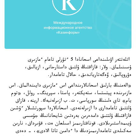
اتلەتتەر اۋىلىنداعى اسحانادا 5 ءتۇرلى تاعام ءمازىرى
ۇسىنىلماق. ولار: قازاقتىڭ ۇلتىق داستارحانى، ازيالىق،
ەۋروپالىق، ۆەگەتارياندىق، حالال تاعامدار.
«الەمنىڭ بارلىق اسحانالارىنداعى اس ءمازىرى دايىندالماق. اس
مازىرىندە پيتستسا، ستەيكتەر، پاستا، سپرينگ- رولل، «توم
يام» تاي ەلىنىڭ سورپاسى، ت. ب ازىرلەنبەك. ارينە، قازاق
ۇلتتىق تاعامدارى دا ازىرلەنەدى. اسحانالاردا سپورتشىلار ءۇشىن
قازاقتىڭ ۇلتتىق دامدەرىن بەرەتىن شايحانانىڭ جۇمىسى
ۇيىمداستىرىلادى. قوناقتارىمىز اسىلعان ەت، قۋىرداق، نارىن
سەكىلدى تاعامدارىمىزدىڭ دا ءدامىن تاتا الادى»، - دەدى