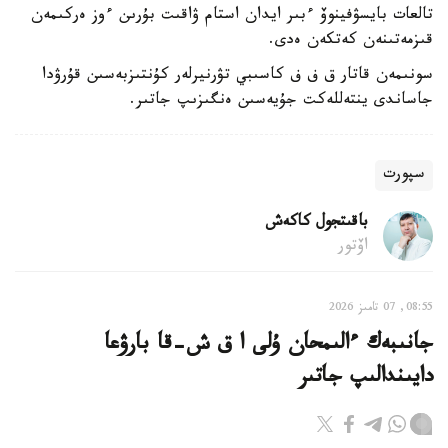
تالعات بايسۋفينوۆ ءبىر ايدان استام ۋاقىت بۇرىن ءوز ەركىمەن
قىزمەتىنەن كەتكەن ەدى.
سونىمەن قاتار ق ف ف كاسىبي تۋرنيرلەر كۇنتىزبەسىن قۇرۋدا
جاساندى ينتەللەكت جۇيەسىن ەنگىزىپ جاتىر.
سپورت
باقىتجول كاكەش
اۆتور
08:55, 07 تامىز 2026
جانىبەك ءالىمحان ۇلى ا ق ش-قا بارۋعا
دايىندالىپ جاتىر