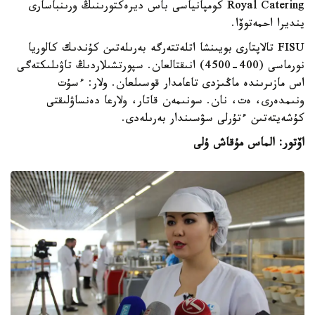
Royal Catering كومپانياسى باس ديرەكتورىنىڭ ورىنباسارى
ينديرا احمەتوۆا.
FISU تالاپتارى بويىنشا اتلەتتەرگە بەرىلەتىن كۇندىك كالوريا
نورماسى (400-4500) انىقتالعان. سپورتشىلاردىڭ تاۋىلىكتەگى
اس مازىرىندە ماڭىزدى تاعامدار قوسىلعان. ولار: ءسۇت
ونىمدەرى، ەت، نان. سونىمەن قاتار، ولارعا دەنساۋلىقتى
كۇشەيتەتىن ءتۇرلى سۋسىندار بەرىلەدى.
اۆتور: الماس مۇقاش ۇلى