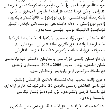
جۇماسقاليەۆ قوسىلدى. ول باس باپكەردىڭ كومەكشىسى قىزمەتىن
اتقارادى. وعان قوسا شتاب قۇرامىندا ەلدوس احمەتوۆ - باس
باپكەردىڭ كومەكشىسى، يۋري نوۆيكوۆ - قاقپاشىلار باپكەرى،
ۆاديم بوروۆسكي - دەنە دايىندىعى جونىندەگى باپكەر، تيمۋر
قۇسايىنوۆ اناليتيك بولىپ جۇمىس ىستەيدى.
62 جاستاعى دجون ۆانت سحيپ باپكەرلىك مانسابىندا گرەكيا
جانە ارمەنيا ۇلتتىق قۇرامالارىن جاتتىقتىرعان. سونداي-اق
نيدەرلاند قۇراماسىنىڭ باپكەرلەر شتابىندا قىزمەت اتقارعان.
ول قازاقستان ۇلتتىق قۇراماسىن باسقارعان ەكىنشى نيدەرلاندتىق
مامان اتاندى. بۇعان دەيىن 2006-2008 -جىلدارى ۇلتتىق
قۇرامانىڭ تىزگىنىن ارنو پايپەرس ۇستاعان ەدى.
دجون ۆانت سحيپ جەتەكشىلىك ەتەتىن قازاقستان ۇلتتىق
قۇراماسى العاشقى رەسمي ماتچىن 26 -قىركۇيەكتە فارەر ارالدارى
قۇراماسىنا قارسى وتكىزەدى. بۇل كەزدەسۋ ۇلتتار ليگاسى
اياسىندا وتەدى.
ايتا كەتەيىك، قازاقستان قۇراماسىنىڭ بۇرىنعى باس باپكەرى