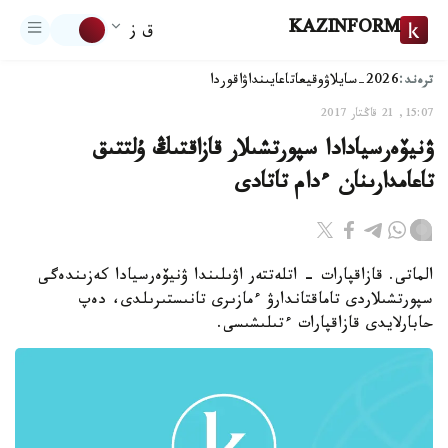
KAZINFORM
ق ز
ترەند:
2026-سايلاۋ
وقيعا
تاعايىنداۋ
اقوردا
15:07, 21 قاڭتار 2017
ۋنيۆەرسيادادا سپورتشىلار قازاقتىڭ ۇلتتىق
تاعامدارىنان ءدام تاتادى
الماتى. قازاقپارات - اتلەتتەر اۋىلىندا ۋنيۆەرسيادا كەزىندەگى
سپورتشىلاردى تاماقتاندارۋ ءمازىرى تانىستىرىلدى، دەپ
حابارلايدى قازاقپارات ءتىلىشىسى.