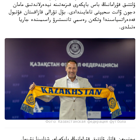
ۇلتتىق قۇرامانىڭ باس باپكەرى قىزمەتىنە نيدەرلاندتىق مامان
دجون ۆانت سحيپتى تاعايىندادى. بۇل تۋرالى قازاقستان فۋتبول
فەدەراتسياسىندا وتكەن رەسمي تانىستىرۋ راسىمىندە جاريا
ەتىلدى.
Фото: Казахстанская федерация футбола
سونىمەن قاتار ۇلتتىق قۇرامانىڭ باپكەرلەر شتابىنا نۇربول