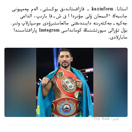
استانا. kazinform - قازاقستاندىق بوكسشى، الەم چەمپيونى
جانىبەك ءالىمحان ۇلى جۋىردا ا ق ش-قا بارىپ، الداعى
جەكپە-جەكتەرىنە دايىندىقتى جالعاستىرۋدى جوسپارلاپ وتىر.
بۇل تۋرالى سپورتشىنىڭ كومانداسى Instagram پاراقشاسىندا
حابارلادى.
فوتو: Top Rank