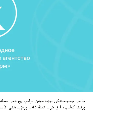
جاسى جەتپىستەگى بيزنەسمەن ترامپ بۇرىنعى مەملەك
ورنىنا كەلىپ، ا ق ش- تىڭ 45- پرەزيدەنتى اتاندى، دەپ حابارلايدى رەسەيلىك «ر ي ا نوۆوستي» اگەنتتىگى.