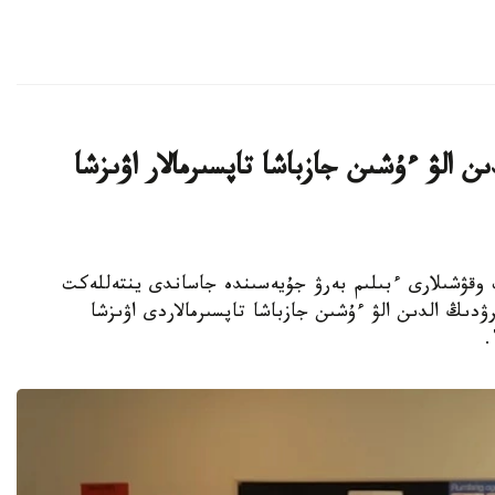
ن الۋ ءۇشىن جازباشا تاپسىرمالار اۋىزشا
جوعارى سىنىپ وقۋشىلارى ءبىلىم بەرۋ جۇيەسىندە جاساندى ينتەللەكت
ۋدىڭ الدىن الۋ ءۇشىن جازباشا تاپسىرمالاردى اۋىزشا