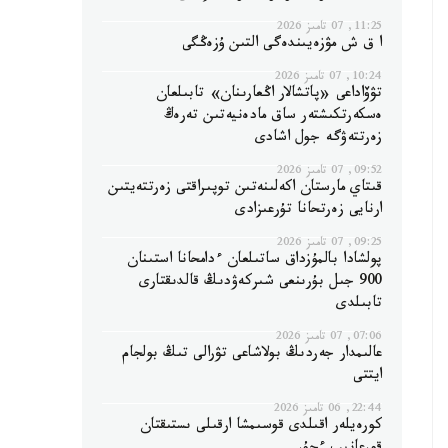
11:25, 07 تامىز 2026
ا ق ش مۋزەيىندەگى التىن ۇزەڭگى
10:24, 07 تامىز 2026
تۋۆاداعى «پاتشالار اڭعارىنان» تابىلعان
ەسكەرتكىشتەر ساق مادەنيەتىن تەرەڭ
زەرتتەۋگە جول اشادى
09:52, 07 تامىز 2026
قىتاي مارستان اكەلىنەتىن توپىراقتى زەرتتەيتىن
ارنايى زەرتحانا تۇرعىزادى
09:25, 07 تامىز 2026
پولشادا بالمۇزداق ساتىلعان ءدامحانا استىنان
900 جىل بۇرىنعى شىركەۋدىڭ قالدىقتارى
تابىلدى
07:06, 07 تامىز 2026
عالىمدار جەردىڭ بولاشاعى تۋرالى تىڭ بولجام
ايتتى
22:44, 06 تامىز 2026
كورەيلەر اقىلدى قوسىمشا ارقىلى ىستىقتان