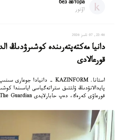
без автора
اۆتور
22:46, 07 تامىز 2026
دانيا مەكتەپتەرىندە كوشىرۋدىڭ الدى
قورعالادى
استانا. KAZINFORM - دانيادا 
پايدالانۋدىڭ ۇلتتىق ستراتەگياسى اياسىندا كوشىر
قورعاۋى كەرەك، دەپ حابارلايدى The Guardian.