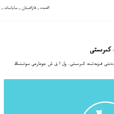
الەمدە
قازاقستان
ساياسات
ت
 كىرىستى
يدەنتى قىزمەتىنە كىرىستى. ول ا ق ش جوعارعى سوتىنىڭ