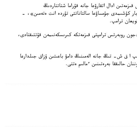
ىزمەتىن ادال اتقارۋعا جانە قۇراما شتاتتاردىڭ
 بار كۇشىمدى جۇمساۋعا سالتاناتتى تۇردە انت ەتەمىن»، -
ويعان ترامپ.
ون روبەرتس ترامپتى قىزمەتكە كىرىسكەنىمەن قۇتتىقتادى،
پ ا ق ش- تىڭ جانە الەمىنىڭ دامۋ باعىتىن ۇزاق جىلدارعا
ننان حالىققا بەرەتىنىن ءمالىم ەتتى.