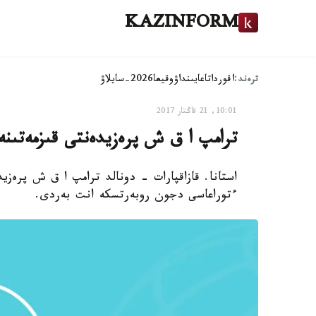
KAZINFORM
ترەند:
اقوردا
تاعايىنداۋ
وقيعا
2026-سايلاۋ
10:01, 21 قاڭتار 2017
ترامپ ا ق ش پرەزيدەنتى قىزمەتىنە
استانا. قازاقپارات - دونالد ترامپ ا ق ش پرەز
ءتوراعاسى دجون روبەرتسكە انت بەردى.