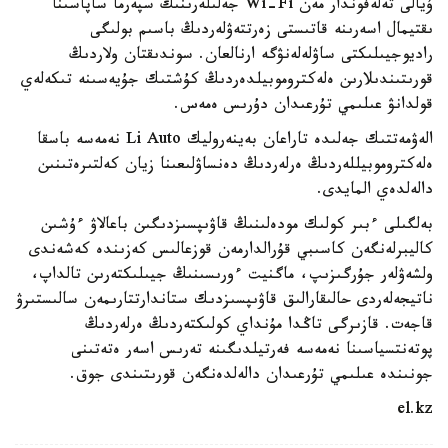
ۇيالى تەلەفوندار مەن Wi-Fi جەلىلەرىنىڭ سپەرما ساپاسىنا
ىقتيمال اسەرىنە قاتىستى زەرتتەۋلەردىڭ باسىم بولىگى
راديوجيىلىكتى ساۋلەلەنۋگە ارنالعان. سوندىقتان ولاردىڭ
قورىتىندىلارىن ەلەكتروموبيلدەردىڭ كۇشتىك جۇيەسىنە تىكەلەي
قولدانۋ عىلىمي تۇرعىدان دۇرىس ەمەس.
الەۋمەتتىك جەلىدە تاراعان بەينەروليك Li Auto نەمەسە باسقا
ەلەكتروموبيللەردىڭ ەرلەردىڭ دەنساۋلىعىنا زيان كەلتىرەتىنىن
دالەلدەي المايدى.
بەلگىلى ءبىر كولىك مودەلىنىڭ قاۋىپسىزدىگىن باعالاۋ ءۇشىن
كاليبرلەنگەن كاسىبي قۇرالدارمەن قوزعالىس كەزىندە كەشەندى
ولشەۋلەر جۇرگىزىپ، ماگنيت ءورىسىنىڭ جيىلىكتەرىن تالداپ،
ناتيجەلەردى حالىقارالىق قاۋىپسىزدىك ستاندارتتارىمەن سالىستىرۋ
قاجەت. قازىرگى تاڭدا مۇنداي كولىكتەردىڭ ەرلەردىڭ
پوتەنتسياسىنا نەمەسە فەرتيلدىگىنە تەرىس اسەر ەتەتىنى
جونىندە عىلىمي تۇرعىدان دالەلدەنگەن قورىتىندى جوق.
el.kz