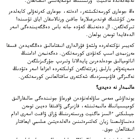
تەجەگەندە ماگنيت ءورىسىنىڭ كۇشەيەتىنى انىقتالعان.
ەڭ جوعارى كورسەتكىشتەر، ادەتتە، جوعارى كەرنەۋلى كابەلدەر
مەن كۇشتىك قوندىرعىلارعا جاقىن ورنالاسقان اياق تۇسىندا
تىركەلگەن. ال دەنەنىڭ كەۋدە جانە باس دەڭگەيىندەگى اسەر
الدەقايدا تومەن بولعان.
كەيبىر نۇكتەلەردە ولشەۋ قۇرالدارى انىقتامالىق دەڭگەيدەن قىسقا
مەرزىمدى اسىپ كەتۋدى كورسەتكەن. دەگەنمەن ادامنىڭ
اناتوميالىق مودەلدەرىن پايدالانا وتىرىپ جۇرگىزىلگەن
ەسەپتەۋلەر بارلىق زەرتتەلگەن كولىكتەردە اعزاعا اسەر ەتۋدىڭ
نەگىزگى قاۋىپسىزدىك شەكتەرى ساقتالعانىن كورسەتكەن.
عالىمدار نە دەيدى؟
يونداۋشى ەمەس ساۋلەلەنۋدەن قورعاۋ جونىندەگى حالىقارالىق
كوميسسيانىڭ مالىمەتىنشە، قازىرگى ۋاقىتقا دەيىن تومەن
جيىلىكتى ءالسىز ماگنيت ورىستەرىنىڭ ۇزاق ۋاقىت اسەرى ادام
دەنساۋلىعىنا زيان كەلتىرەتىنىن دالەلدەيتىن عىلىمي ايعاقتار
انىقتالعان جوق.