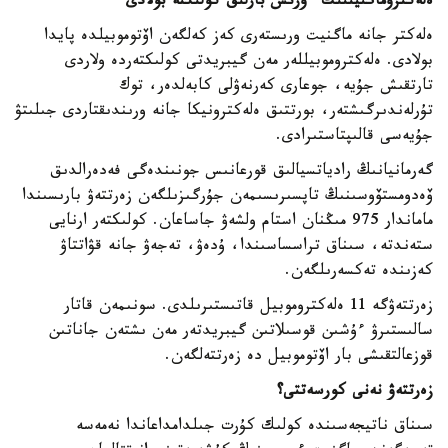
ەلەكتروماگنيتتىك ءورىس بارلىق كولىكتە بولادى
ەلەكتر جانە ماگنيت ورىستەرى كەز كەلگەن اۆتوموبيلدە پايدا
بولادى. ەلەكتروموبيللەر مەن گيبريدتى كولىكتەردە ولاردى
تارتقىش جۇيە، جوعارى كەرنەۋلى كابەلدەر، توك
تۇرلەندىرگىشتەر، بورتتىق ەلەكترونيكا جانە ورىندىقتاردى جىلىتۋ
جۇيەسى قالىپتاستىرادى.
گەرمانيانىڭ رادياتسيالىق قورعانىس جونىندەگى فەدەرالدىق
ۆەدومستۆوسىنىڭ تاپسىرىسىمەن جۇرگىزىلگەن زەرتتەۋ بارىسىندا
ماماندار 975 مىڭنان استام ولشەۋ جاساعان. كولىكتەر ارنايى
ستەندتە، سىناق تراسساسىندا، ۇدەۋ، تەجەۋ جانە قۋاتتاۋ
كەزىندە تەكسەرىلگەن.
زەرتتەۋگە 11 ەلەكتروموبيل قاتىستىرىلدى. سونىمەن قاتار
سالىستىرۋ ءۇشىن قوسىلاتىن گيبريدتەر مەن ىشتەن جاناتىن
قوزعالتقىشى بار اۆتوموبيل دە زەرتتەلگەن.
زەرتتەۋ نەنى كورسەتتى؟
سىناق ناتيجەسىندە كولىك كۇرت جىلدامداعاندا نەمەسە