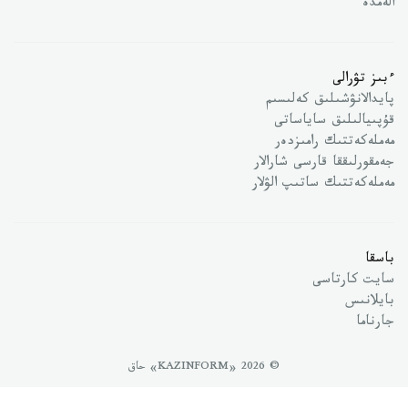
الەمدە
ءبىز تۋرالى
پايدالانۋشىلىق كەلىسىم
قۇپىيالىلىق ساياساتى
مەملەكەتتىك رامىزدەر
جەمقورلىققا قارسى شارالار
مەملەكەتتىك ساتىپ الۋلار
باسقا
سايت كارتاسى
بايلانىس
جارناما
© 2026 «KAZINFORM» حاق