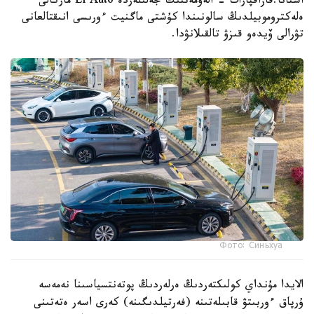
استانا.قازاقپارات - الەۋمەتتىك جەلىلەردە Li Auto ماركالى
ەلەكتروموبيلدىڭ سالونىندا كۇشتى ماگنيت ءورىسى انىقتالعانى
تۋرالى ۆيدەو قىزۋ تالقىلانۋدا.
Фото: Синьхуа
الايدا مۇنداي كولىكتەردىڭ ەرلەردىڭ پوتەنتسياسىنا نەمەسە
ۇرپاق ءوربىتۋ قابىلەتىنە (فەرتيلدىگىنە) كەرى اسەر ەتەتىنى