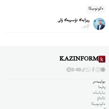
ەكونوميكا
ريزابەك نۇسىپبەك ۇلى
اۆتور
KAZINFORM
بوليمدەر
وقيعا
ساياسات
تالداۋ
ەكونوميكا