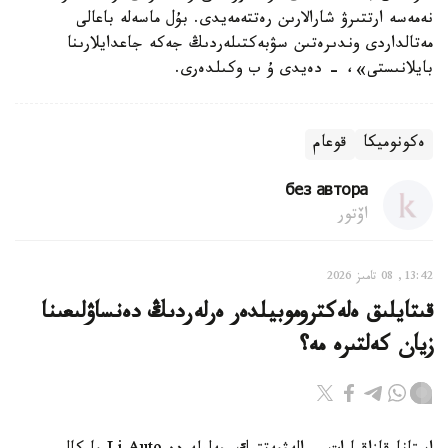
نەمەسە ارتتىرۋ شارالارىن رەتتەمەيدى. بۇل ماسەلە باعالى
مەتالداردى وندىرەتىن سۋبەكتىلەردىڭ جەكە جاعدايلارىنا
بايلانىستى»، - دەيدى ۇ ب وكىلدەرى.
ەكونوميكا
قوعام
без автора
اۆتور
13:42, 08 تامىز 2026
قىتايلىق ەلەكتروموبيلدەر ەرلەردىڭ دەنساۋلىعىنا
زيان كەلتىرە مە؟