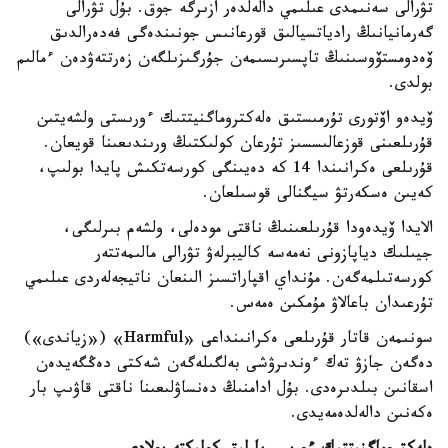
تۋرالى سەنىمدى عىلىمي دالەلدەر ازىرگە جوق. بۇل تۋرالى
گەرمانيانىڭ رادياتسيالىق قورعانىس جونىندەگى فەدەرالدىق
ۆەدومستۆوسىنىڭ تاپسىرىسىمەن جۇرگىزىلگەن زەرتتەۋدەن ءمالىم
بولدى.
ۆيدەو اۆتورى تۇرمىستىق ەلەكتروماگنيتتىك ءورىستى ولشەيتىن
قۇرىلعىنى قوزعالىسسىز تۇرعان كولىكتىڭ ورىندىعىنا قويعان.
قۇرىلعى ەكرانىندا 14 كە دەيىنگى كورسەتكىش پايدا بولىپ،
كەيىن ەسكەرتۋ سيگنالى قوسىلعان.
الايدا ۆيدەودا قۇرىلعىنىڭ ناقتى مودەلى، ولشەم بىرلىگى،
جيىلىك دياپازونى نەمەسە كاليبرلەۋ تۋرالى مالىمەتتەر
كورسەتىلمەگەن. مۇنداي اقپاراتسىز الىنعان ناتيجەلەردى عىلىمي
تۇرعىدان باعالاۋ مۇمكىن ەمەس.
سونىمەن قاتار قۇرىلعى ەكرانىنداعى «Harmful» («زياندى»)
دەگەن جازۋ تەك ءوندىرۋشى بەلگىلەگەن شەكتى دەڭگەيدەن
اسقانىن بىلدىرەدى. بۇل ادامنىڭ دەنساۋلىعىنا ناقتى قاۋىپ بار
ەكەنىن دالەلدەمەيدى.