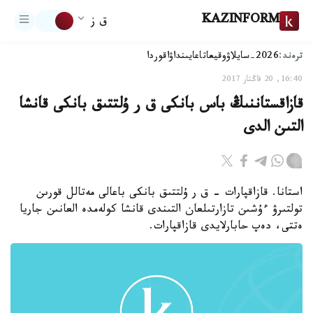
KAZINFORM
ق ز
ترەند:
2026-سايلاۋ
وقيعا
تاعايىنداۋ
اقوردا
16:40, 20 قاڭتار 2017
قازاقستاننىڭ باس بانكى ق ر ۇلتتىق بانكى قانشا
التىن الدى
استانا. قازاقپارات - ق ر ۇلتتىق بانكى باعالى مەتالل قورىن
تولتىرۋ ءۇشىن تازارتىلعان التىندى قانشا كولەمدە العانىن جاريا
ەتتى، دەپ حابارلايدى قازاقپارات.