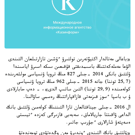
«باعالى مەتالدار اكتيۆتەرىن تولتىرۋ ءۇشىن تازارتىلعان التىندى
الۋعا مەملەكەتتىڭ باسىمدىقتى قۇقىعىن ىسكە اسىرۋ اياسىندا
ۇلتتىق بانكى 2014 -جىلى 827 مىڭ ترويا ۋنسياسى مولشەرىندە
(25,7 توننا) جانە 2015 -جىلى 962 مىڭ ترويا ۋنسياسى
كولەمىندە (29,9 توننا) التىن ساتىپ الدى»، - دەپ حابارلادى
ۇ ب باسپا ءسوز قىزمەتى قازاقپاراتتىڭ رەسمي ساۋالىنا.
ال 2016 -جىلى جيناقتالعان تازا التىننىڭ كولەمىن ۇلتتىق بانك
الداعى ۋاقىتتا جاريالاماق، سەبەبى قازىرگى كەزدە ءتيىستى
ەسەپتەۋ شارالارى ءجۇرىپ جاتىر.
«ۇلتتىق بانك التىندى ءوندىرۋ مەن وڭدەتۋدى تومەندەتۋ