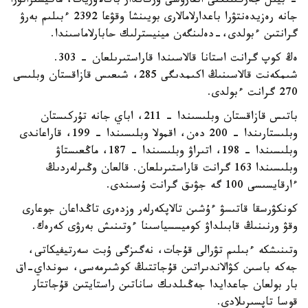
- بيىل جەرگىلىكتى اتقارۋشى ورگاندار باكالاۆريات، ماگيستراتۋرا
جانە رەزيدەنتۋرا باعدارلامالارى بويىنشا وقۋعا 2392 ءبىلىم بەرۋ
گرانتىن ءبولدى،-دەلىنگەن مينيسترلىك حابارلاماسىندا.
ەڭ كوپ گرانت استانا قالاسىندا قاراستىرىلعان - 303.
شىمكەنت قالاسىنىڭ اكىمدىگى 285، شىعىس قازاقستان وبلىسى
270 گرانت ءبولدى.
باتىس قازاقستان وبلىسىندا – 211، اباي جانە تۇركىستان
وبلىستارىندا – 200 دەن، اقمولا وبلىسىندا – 199، قاراعاندى
وبلىسىندا – 198، اتىراۋ وبلىسىندا – 187، ماڭعىستاۋ
وبلىسىندا 163 گرانت قاراستىرىلعان. قالعان وڭىرلەردىڭ
ءارقايسىسى 100 گە جۋىق گرانت ۇسىندى.
كونكۋرسقا قاتىسۋ ءۇشىن تالاپكەرلەر وزدەرى تاڭداعان جوعارى
وقۋ ورنىنىڭ قابىلداۋ كوميسسياسىنا ءوتىنىش بەرۋى كەرەك.
وتىنىشكە ءبىلىم تۋرالى قۇجات، نەگىزگى ۇبت سەرتيفيكاتى،
جەكە باسىن كۋالاندىراتىن قۇجاتتىڭ كوشىرمەسى، سونداي-اق
بار بولعان جاعدايدا جەڭىلدىك ساناتىن راستايتىن قۇجاتتار
قوسا تاپسىرىلادى.