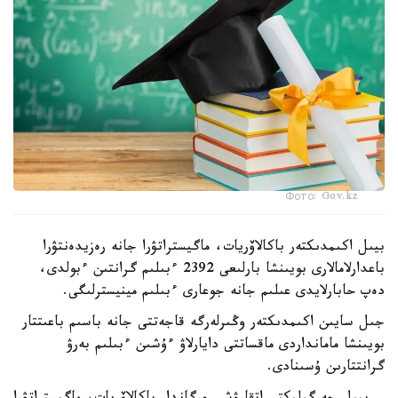
Фото: Gov.kz
بيىل اكىمدىكتەر باكالاۆريات، ماگيستراتۋرا جانە رەزيدەنتۋرا
باعدارلامالارى بويىنشا بارلىعى 2392 ءبىلىم گرانتىن ءبولدى،
دەپ حابارلايدى عىلىم جانە جوعارى ءبىلىم مينيسترلىگى.
جىل سايىن اكىمدىكتەر وڭىرلەرگە قاجەتتى جانە باسىم باعىتتار
بويىنشا مامانداردى ماقساتتى دايارلاۋ ءۇشىن ءبىلىم بەرۋ
گرانتتارىن ۇسىنادى.