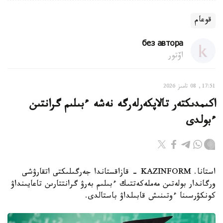
قوعام
без автора
اۆتور
17:51, 08 تامىز 2026
اكىمدىكتەر تالاپكەرلەرگە نەشە ءبىلىم گرانتىن
ءبولدى
استانا. KAZINFORM - قازاقستاندا جەرگىلىكتى اتقارۋشى
ورگاندار بولەتىن مەملەكەتتىك ءبىلىم بەرۋ گرانتتارىن تاعايىنداۋ
كونكۋرسىنا ءوتىنىش قابىلداۋ باستالدى.