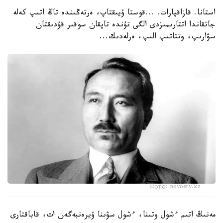
استانا. قازاقپارات. ...قوستا ۇيىقتاپ، ەرتەڭىندە تاڭ اتىپ كەلە
جاتقاندا اتتارىمىزدى الگى تۇندە تاپقان سوقىر قۇدىقتان
سۋارىپ، وتتاتىپ الىپ، ەرلەدىك...
Фото: novoetv.kz
مەنىڭ اتىم ءشول وتىنا، ءشول سۋىنا ۇيرەنبەگەن ات، قاباقتارى