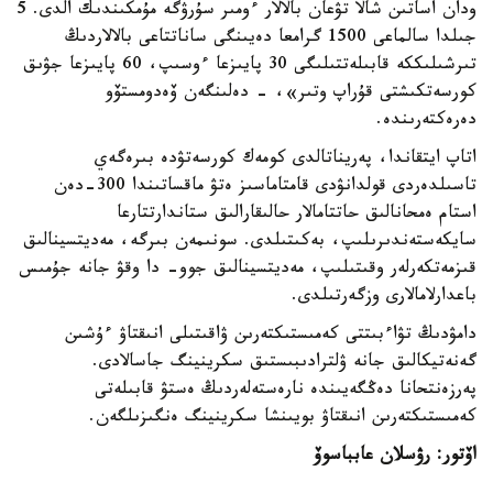
ودان اساتىن شالا تۋعان بالالار ءومىر سۇرۋگە مۇمكىندىك الدى. 5
جىلدا سالماعى 1500 گرامعا دەيىنگى ساناتتاعى بالالاردىڭ
تىرشىلىككە قابىلەتتىلىگى 30 پايىزعا ءوسىپ، 60 پايىزعا جۋىق
كورسەتكىشتى قۇراپ وتىر»، - دەلىنگەن ۆەدومستۆو
دەرەكتەرىندە.
اتاپ ايتقاندا، پەريناتالدى كومەك كورسەتۋدە بىرەگەي
تاسىلدەردى قولدانۋدى قامتاماسىز ەتۋ ماقساتىندا 300-دەن
استام ەمحانالىق حاتتامالار حالىقارالىق ستاندارتتارعا
سايكەستەندىرىلىپ، بەكىتىلدى. سونىمەن بىرگە، مەديتسينالىق
قىزمەتكەرلەر وقىتىلىپ، مەديتسينالىق جوو- دا وقۋ جانە جۇمىس
باعدارلامالارى وزگەرتىلدى.
دامۋدىڭ تۋاءبىتتى كەمىستىكتەرىن ۋاقىتىلى انىقتاۋ ءۇشىن
گەنەتيكالىق جانە ۋلترادىبىستىق سكرينينگ جاسالادى.
پەرزەنتحانا دەڭگەيىندە نارەستەلەردىڭ ەستۋ قابىلەتى
كەمىستىكتەرىن انىقتاۋ بويىنشا سكرينينگ ەنگىزىلگەن.
اۆتور: رۋسلان عابباسوۆ