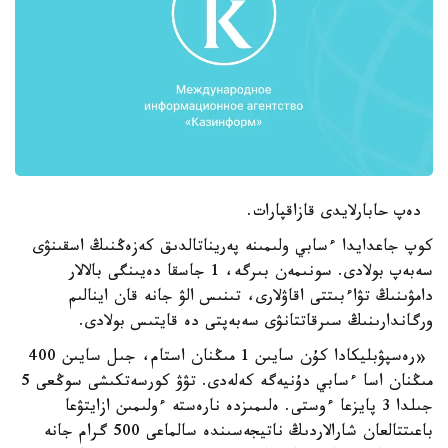
دەپ حابارلايدى قازاقپارات.
كوپ جاعدايدا ءسابي ولىمىنە پەريناتالدىق كەزەڭنىڭ اسقىنۋى
سەبەپ بولادى. سونىمەن بىرگە، 1 جاسقا دەيىنگى بالالار
دامۋىنىڭ تۋاءبىتتى اقاۋلارى، تىنىس الۋ جانە قان اينالىم
ورگاندارىنىڭ سىرقاتتانۋى سەبەپتى دە قايتىس بولادى.
«رەسپۋبليكادا كۇن سايىن 1 مىڭنان استام، جىل سايىن 400
مىڭنان اسا ءسابي دۇنيەگە كەلەدى. تۋۋ كورسەتكىشى سوڭعى 5
جىلدا 3 پايزعا ءوستى. ەلىمىزدە نارەستە ءولىمىن ازايتۋعا
باعىتتالعان شارالاردىڭ ناتيجەسىندە سالماعى 500 گرام جانە