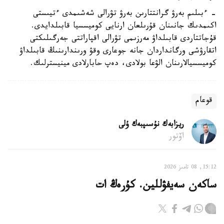
- ءبىلىم بەرۋ گرانتتارىن بەرۋ تۋرالى شەشىمدى ءتيىستى
اكىمدىك جانىنان قۇرىلعان ارنايى كوميسسيا قابىلدايدى.
قۇجاتتاردى قابىلداۋ مەرزىمى تۋرالى اقپاراتتى جەرگىلىكتى
اتقارۋشى ورگانداردان جانە جوعارى وقۋ ورىندارىنىڭ قابىلداۋ
كوميسسيالارىنان الۋعا بولادى، دەپ حابارلادى مينيسترلىك.
قوعام
ريزابەك نۇسىپبەك ۇلى
اۆتور
15:12, 08 تامىز 2026
ساكەن سەيفۋللين. كۇرەڭ ات