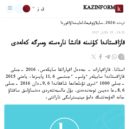
KAZINFORM
ق ز
ترەند:
2026-سايلاۋ
وقيعا
تاعايىنداۋ
اقوردا
14:52, 19 قاڭتار 2017
قازاقستاندا كۇنىنە قانشا نارەستە ومىرگە كەلەدى
استانا. قازاقپارات - جەدەل اقپاراتقا سايكەس، 2016 -جىلى
قازاقستاندا سابيلەر ءولىم- ءجىتىمى 11,6 پايىزعا، ياعني 2015
-جىلى 1000 ءتىرى تۋىلعانعا شاققاندا 9,6-دان 2016 -جىلى
8,6-عا دەيىن تومەندەدى. بۇل مالىمەتتەردى دەنساۋلىق ساقتاۋ
جانە الەۋمەتتىك دامۋ مينيسترلىگى تاراتتى،