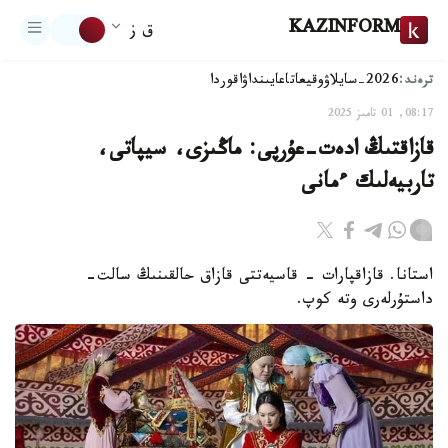
KAZINFORM
ق ز
ترەند:
2026-سايلاۋ
وقيعا
تاعايىنداۋ
اقوردا
08:17, 01 تامىز 2025
قازاقتىڭ ادەت-عۇرپى: ماڭىزى، سيپاتى،
تاربيەلىك ءمانى
استانا. قازاقپارات - قاسيەتتى قازاق حالقىنىڭ سالت-
داستۇرلەرى وتە كوپ.