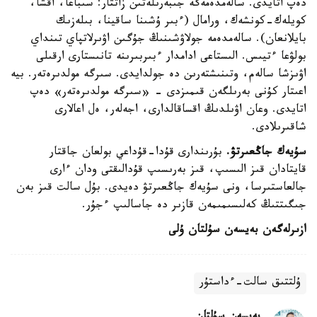
دەپ اتايدى. سالەمدەمەگە جىبەرىلەتىن زاتتار: سىباعا، اقشا،
كويلەك-كونشەك، ورامال (ءبىر ۇشىنا ساقينا، بىلەزىك
بايلانعان). سالەمدەمە جولاۋشىنىڭ جۇگىن اۋىرلاتپاي تىنداي
بولۋعا ءتيىس. الىستاعى ادامدار ءبىربىرىنە تانىستارى ارقىلى
اۋىزشا سالەم، وتىنىشتەرىن دە جولدايدى. سىرگە مولدىرەتەر. بيە
اعىتار كۇنى بەرىلگەن قىمىزدى - «سىرگە مولدىرەتەر» دەپ
اتايدى. وعان اۋىلدىڭ اقساقالدارى، اجەلەر، ەل اعالارى
شاقىرىلادى.
سۇيەك جاڭعىرتۋ.
بۇرىندارى قۇدا-قۇداعي بولعان جاقتار
قايتادان قىز الىسىپ، قىز بەرىسىپ قۇدالىقتى ودان ءارى
جالعاستىرسا، ونى سۇيەك جاڭعىرتۋ دەيدى. بۇل سالت قىز بەن
جىگىتتىڭ كەلىسىمىمەن قازىر دە جاسالىپ ءجۇر.
ازىرلەگەن بەيسەن سۇلتان ۇلى
ۇلتتىق سالت-ءداستۇر