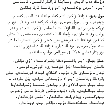
ەرۋلىك دەپ اتايدى. وسىلايشا قازاقتار تانىسىن، تانىماسىن
ءبىر- ءبىرىن بوتەنسىمەي، ءوز ورتاسىنا تارتا بىلگەن.
جول بەرۋ.
قازاقتا ۇلكەن ادام كەلە جاتقانىندا الدىن كەسىپ
وتپەيدى، وعان جول بەرەدى، ۇيگە كىرگەنىندە ورنىنان تۇرىپ
تورگە وتىرعىزادى. اڭ اۋلاعاندا دا جاسى ۇلكەن ادام ءبىرىنشى
بولىپ وق شىعارادى، ولجانىڭ العاشقىسىن يەمدەنەدى. الىستان
كەلگەن قوناققا دا، قىزمەتى مەن شەنى ۇلكەن ادامدارعا دا ءار
ىستە جول بەرەدى. مۇنىڭ ءبارى قازاقتىڭ ءداستۇرلى ادەت-
عۇرىپتارىنداعى ەتيكالىق جورالعى بولىپ سانالادى.
جىلۋ جيناۋ
. ءبىر باقىتسىزدىققا ۇشىراعانىندا، ءۇي مۇلكى،
مالىنان ايىرىلعانىندا اۋىل تۇرعىندارى، كورشى-كولەمى،
تۋعان-تۋىستارى مال، دۇنيە، اقشالاي كومەك كورسەتەدى. مۇنى
ولاردىڭ ورتاسىنان ءبىر ادام ۇيىمداس تىرادى. بۇل جاردەم -
جىلۋ جيناۋ دەپ اتالادى. ارام جولمەن شىعىنعا ۇشىراعاندارعا
جىلۋ جينالمايدى. ولار: دۇنيە-مۇلكىن قارتاعا سالىپ ۇتقىزىپ
جىبەرگەندەر، زيناقورلىققا سالعاندار، ءىشىپ قۇرتقاندار،
قوعامنىڭ، مەملەكەتتىڭ دۇنيە-مۇلكىن جەپ قويعاندار.