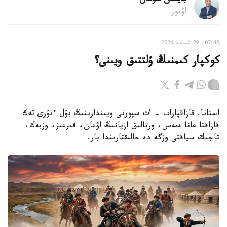
بەيسەن سۇلتان
اۆتور
07:45, 29 شىلدە 2026
كوكپار كىمنىڭ ۇلتتىق ويىنى؟
استانا. قازاقپارات - ات سپورتى ويىندارىنىڭ بۇل ءتۇرى تەك
قازاقتا عانا ەمەس، ورتالىق ازيانىڭ اۋعان، قىرعىز، وزبەك،
تاجىك سياقتى وزگە دە حالىقتارىندا بار.