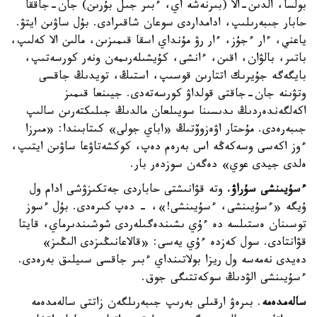
بولسا، الدىن-الا (بىرنەشە اي، ءبىر جىل بۇرىن) جان-جاققا
حابار جىبەرىلىپ، ادامداردى سوعان شاقىرادى. بۇل ساۋىن ايتۋ.
ياعني، ءار ءجۇز، ءار رۋ مۇنداي اسقا قىمىزىن، مالىن الا كەلىپ،
باتىر، بالۋان، اقىن، ءانشى، كۇيشىلەرىمەن ونەر كورسەتىپ،
بايگەگە جۇيرىك اتتارىن قوسىپ، استىڭ، تويدىڭ جاقسى
وتۋىنە جان-جاقتى قولداۋ كورسەتەدى. جيىنعا قىمىز
اكەلگەندەردىڭ ىدىسىنا سويىلعان مالدىڭ جىلىكتەرىن سالىپ
جىبەرەدى. مۇحتار اۋەزوۆتىڭ «اباي جولى» كىتابىندا: «مىرزا
ءوز اكەسى وسەكەڭە اس بەرەم دەپ، كوكشەتاۋعا ساۋىن ايتىپ،
ەلدى جيدى عوي» دەگەن سوزدەر بار.
ءسۇيىنشى سۇراۋ.
وتە قۋانىشتى حاباردى جەتكىزۋشى ادام ول
ۇيگە «ءسۇيىنشى، ءسۇيىنشى!»، - دەپ كىرەدى. بۇل ءسوز
توسىنان ەستىلسە دە ءۇي ىشىندەگىلەردى شوشىندىرماي، قايتا
قۋانتادى. سول كەزدە ءۇي يەسى: «قالاعانىڭىزدى الىڭىز»
دەيدى نەمەسە ول ريزا بولاتىنداي ءبىر جاقسى سىيلىق بەرەدى.
ءسۇيىنشى الۋدىڭ سوكەتتىگى جوق.
سالەمدەمە
. بىرەۋ ارقىلى بەرىپ جىبەرىلگەن زاتتى سالەمدەمە