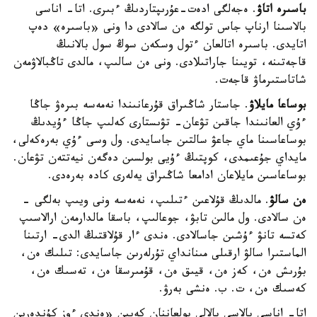
باسىرە اتاۋ
. ەجەلگى ادەت-عۇرىپتاردىڭ ءبىرى. اتا- اناسى
بالاسىنا ارناپ جاس تولگە ەن سالادى دا ونى «باسىرە» دەپ
اتايدى. باسىرە اتالعان ءتول وسكەن سوڭ سول بالانىڭ
قاجەتىنە، تويىنا جاراتىلادى. ونى ەن سالىپ، مالدى تاڭبالاۋمەن
شاتاستىرماۋ قاجەت.
بوساعا مايلاۋ
. جاستار شاڭىراق قۇرعانىندا نەمەسە بىرەۋ جاڭا
ءۇي العانىندا جاقىن تۋعان- تۋىستارى كەلىپ جاڭا ءۇيدىڭ
بوساعاسىنا ماي جاعۋ سالتىن جاسايدى. ول وسى ءۇي بەرەكەلى،
مايداي جۇعىمدى، كوپتىڭ ءۇيى بولسىن دەگەن نيەتتەن تۋعان.
بوساعاسىن مايلاعان ادامعا شاڭىراق يەلەرى كادە بەرەدى.
ەن سالۋ
. مالدىڭ قۇلاعىن ءتىلىپ، نەمەسە ونى ويىپ بەلگى -
ەن سالادى. ول مالىن تابۋ، جوعالىپ، باسقا مالدارمەن ارالاسىپ
كەتسە تانۋ ءۇشىن جاسالادى. ەندى ءار قۇلاقتىڭ الدى- ارتىنا
الماستىرا سالۋ ارقىلى مىنانداي تۇرلەرىن جاسايدى: تىلىك ەن،
بۇرىش ەن، كەز ەن، قيىق ەن، قۇمىرسقا ەن، تەسىك ەن،
كەسىك ەن، ت. ب. ەنشى بەرۋ.
اتا- اناسى بالاسى بالالى بولعاننان كەيىن «ەندى ءوز كۇندەرىن