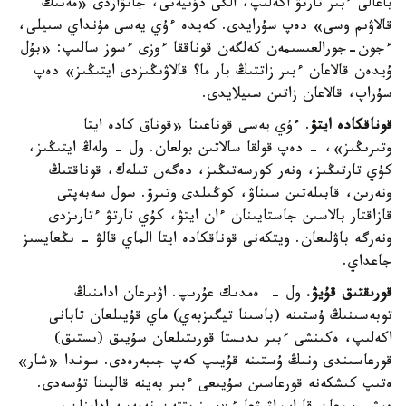
باعالى ءبىر تارتۋ اكەلىپ، الگى دۇنيەنى، جانۋاردى «مەنىڭ
قالاۋىم وسى» دەپ سۇرايدى. كەيدە ءۇي يەسى مۇنداي سىيلى،
ءجون-جورالعىسىمەن كەلگەن قوناققا ءوزى ءسوز سالىپ: «بۇل
ۇيدەن قالاعان ءبىر زاتتىڭ بار ما؟ قالاۋىڭىزدى ايتىڭىز» دەپ
سۇراپ، قالاعان زاتىن سىيلايدى.
قوناقكادە ايتۋ
. ءۇي يەسى قوناعىنا «قوناق كادە ايتا
وتىرىڭىز»، - دەپ قولقا سالاتىن بولعان. ول - ولەڭ ايتىڭىز،
كۇي تارتىڭىز، ونەر كورسەتىڭىز، دەگەن تىلەك، قوناقتىڭ
ونەرىن، قابىلەتىن سىناۋ، كوڭىلدى وتىرۋ. سول سەبەپتى
قازاقتار بالاسىن جاستايىنان ءان ايتۋ، كۇي تارتۋ ءتارىزدى
ونەرگە باۋلىعان. ويتكەنى قوناقكادە ايتا الماي قالۋ - ىڭعايسىز
جاعداي.
قورىقتىق قۇيۋ.
ول - ەمدىك عۇرىپ. اۋىرعان ادامنىڭ
توبەسىنىڭ ۇستىنە (باسىنا تيگىزبەي) ماي قۇيىلعان تابانى
اكەلىپ، ەكىنشى ءبىر ىدىستا قورىتىلعان سۇيىق (ىستىق)
قورعاسىندى ونىڭ ۇستىنە قۇيىپ كەپ جىبەرەدى. سوندا «شار»
ەتىپ كىشكەنە قورعاسىن سۇيىعى ءبىر بەينە قالپىنا تۇسەدى.