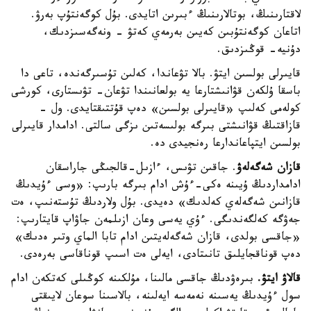
لاقتارىنىڭ، بوتالارىنىڭ ءبىرىن اتايدى. بۇل كوگەنتۇپ بەرۋ.
اتاعان كوگەنتۇبىن كەيىن بەرمەي كەتۋ - ونەگەسىزدىك،
دۇنيە- قوڭىزدىق.
قايىرلى بولسىن ايتۋ. بالا تۋعاندا، كەلىن تۇسىرگەندە، تاعى دا
باسقا ۇلكەن قۋانىشتارعا يە بولعانىندا تۋعان- تۋىستارى، كورشى
كولەمى كەلىپ «قايىرلى بولسىن» دەپ قۇتتىقتايدى. ول -
قازاقتىڭ قۋانىشتى بىرگە بولىسەتىن ىزگى سالتى. ادامدار قايىرلى
بولسىن ايتپاعاندارعا رەنجيدى دە.
قازان شەگەلەۋ
. جاقىن تۋىس، ءازىل-قالجىڭى جاراسقان
ادامداردىڭ ۇيىنە ەكى-ءۇش ادام بىرگە بارىپ: «وسى ءۇيدىڭ
قازانىن شەگەلەي كەلدىك» دەيدى. بۇل ولاردىڭ تۇستەنىپ، ەت
جەۋگە كەلگەندىگى. ءۇي يەسى وعان ازىلمەن جاۋاپ قايتارىپ:
«جاقسى بولدى، قازان شەگەلەيتىن ادام تابا الماي وتىر ەدىك»
دەپ قوناقجايلىق تانىتادى، ايەلى ەت اسىپ قوناقاسى بەرەدى.
قالاۋ ايتۋ.
بىرەۋدىڭ جاقسى مالىنا، مۇلكىنە كوڭىلى كەتكەن ادام
سول ءۇيدىڭ يەسىنە نەمەسە ايەلىنە، بالاسىنا سوعان لايىقتى