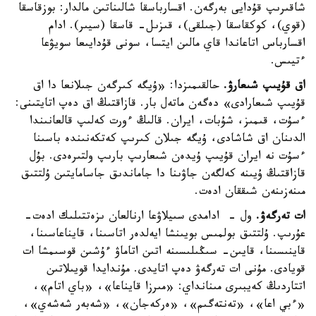
شاقىرىپ قۇدايى بەرگەن. اقسارباسقا شالىناتىن مالدار: بوزقاسقا
(قوي)، كوكقاسقا (جىلقى)، قىزىل- قاسقا (سيىر). ادام
اقسارباس اتاعاندا قاي مالىن ايتسا، سونى قۇدايىعا سويۋعا
ءتيىس.
اق قۇيىپ شىعارۋ.
حالقىمىزدا: «ۇيگە كىرگەن جىلانعا دا اق
قۇيىپ شىعارادى» دەگەن ماتەل بار. قازاقتىڭ اق دەپ اتايتىنى:
ءسۇت، قىمىز، شۇبات، ايران. قالىڭ ءورت كەلىپ قالعانىندا
الدىنان اق شاشادى، ۇيگە جىلان كىرىپ كەتكەنىندە باسىنا
ءسۇت نە ايران قۇيىپ ۇيدەن شىعارىپ بارىپ ولتىرەدى. بۇل
قازاقتىڭ ۇيىنە كەلگەن جاۋىنا دا جاماندىق جاسامايتىن ۇلتتىق
مىنەزىنەن شىققان ادەت.
ات تەرگەۋ.
ول - ادامدى سىيلاۋعا ارنالعان ىزەتتىلىك ادەت-
عۇرىپ. ۇلتتىق بولمىس بويىنشا ايەلدەر اتاسىنا، قايناعاسىنا،
قاينىسىنا، قايىن- سىڭىلىسىنە اتىن اتاماۋ ءۇشىن قوسىمشا ات
قويادى. مۇنى ات تەرگەۋ دەپ اتايدى. مۇندايدا قويىلاتىن
اتتاردىڭ كەيبىرى مىنانداي: «مىرزا قايناعا»، «باي اتام»،
«ءبي اعا»، «تەنتەگىم»، «ەركەجان»، «شەبەر شەشەي»،