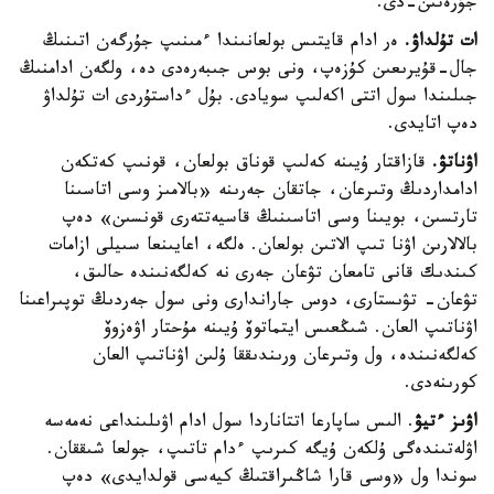
جۇرەتىن-دى.
ات تۇلداۋ.
ەر ادام قايتىس بولعانىندا ءمىنىپ جۇرگەن اتىنىڭ
جال-قۇيرىعىن كۇزەپ، ونى بوس جىبەرەدى دە، ولگەن ادامنىڭ
جىلىندا سول اتتى اكەلىپ سويادى. بۇل ءداستۇردى ات تۇلداۋ
دەپ اتايدى.
اۋناتۋ.
قازاقتار ۇيىنە كەلىپ قوناق بولعان، قونىپ كەتكەن
ادامداردىڭ وتىرعان، جاتقان جەرىنە «بالامىز وسى اتاسىنا
تارتسىن، بويىنا وسى اتاسىنىڭ قاسيەتتەرى قونسىن» دەپ
بالالارىن اۋنا تىپ الاتىن بولعان. ەلگە، اعايىنعا سىيلى ازامات
كىندىك قانى تامعان تۋعان جەرى نە كەلگەنىندە حالىق،
تۋعان- تۋىستارى، دوس جاراندارى ونى سول جەردىڭ توپىراعىنا
اۋناتىپ العان. شىڭعىس ايتماتوۆ ۇيىنە مۇحتار اۋەزوۆ
كەلگەنىندە، ول وتىرعان ورىندىققا ۇلىن اۋناتىپ العان
كورىنەدى.
اۋىز ءتيۋ
. الىس ساپارعا اتتاناردا سول ادام اۋىلىنداعى نەمەسە
اۋلەتىندەگى ۇلكەن ۇيگە كىرىپ ءدام تاتىپ، جولعا شىققان.
سوندا ول «وسى قارا شاڭىراقتىڭ كيەسى قولدايدى» دەپ