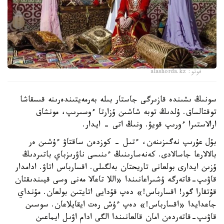
فوتو: alashorda.kz
سونىڭ ىشىندە قازىرگى جاستار بىلە بەرمەيتىندەرىنە قىسقاشا
توقتالساق. ۇلدىڭ توبە شاشىن ۇزارتا ءوسىرىپ، مونشاق
ارالاستىرا ءورىپ قويۋ. ونىڭ اتى - ايدار.
بۇل عۇرىپ نەگىزىنەن، ءتىل - كوزدەن ساقتاۋ ءۇشىن ەر
بالالارعا جاسالادى. كەنەسارىنىڭ ءىنىسى ناۋرىزباي باتىردىڭ
ۇزىن ايدارى بولعانى تاريحتان بەلگىلى. اقسارباس اتاۋ. ادامدار
قاۋىپ-قاتەرگە ۇشىراعانىندا «اللا تاعالا مەنى وسى قيىندىقتان
قۇتقارا گور! اقسارباس!» دەپ قۇدايى اتايتىن بولعان. مۇنداي
جاعدايدا «اقسارباس!» دەپ ءۇش رەت ايقايلاعان. سوسىن
قاۋىپ-قاتەردەن امان قالعانىندا الگى ادام اۋىل ايماعىن