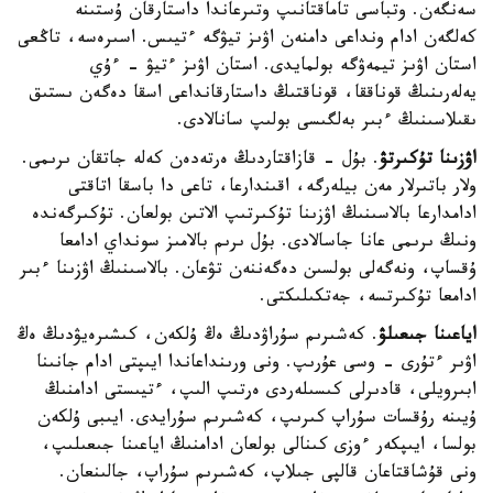
سەنگەن. وتباسى تاماقتانىپ وتىرعاندا داستارقان ۇستىنە
كەلگەن ادام ونداعى دامنەن اۋىز تيۋگە ءتيىس. اسىرەسە، تاڭعى
استان اۋىز تيمەۋگە بولمايدى. استان اۋىز ءتيۋ - ءۇي
يەلەرىنىڭ قوناققا، قوناقتىڭ داستارقانداعى اسقا دەگەن ىستىق
ىقىلاسىنىڭ ءبىر بەلگىسى بولىپ سانالادى.
اۋزىنا تۇكىرتۋ
. بۇل - قازاقتاردىڭ ەرتەدەن كەلە جاتقان ىرىمى.
ولار باتىرلار مەن بيلەرگە، اقىندارعا، تاعى دا باسقا اتاقتى
ادامدارعا بالاسىنىڭ اۋزىنا تۇكىرتىپ الاتىن بولعان. تۇكىرگەندە
ونىڭ ىرىمى عانا جاسالادى. بۇل ىرىم بالامىز سونداي ادامعا
ۇقساپ، ونەگەلى بولسىن دەگەننەن تۋعان. بالاسىنىڭ اۋزىنا ءبىر
ادامعا تۇكىرتسە، جەتكىلىكتى.
اياعىنا جىعىلۋ
. كەشىرىم سۇراۋدىڭ ەڭ ۇلكەن، كىشىرەيۋدىڭ ەڭ
اۋىر ءتۇرى - وسى عۇرىپ. ونى ورىنداعاندا ايىپتى ادام جانىنا
ابىرويلى، قادىرلى كىسىلەردى ەرتىپ الىپ، ءتيىستى ادامنىڭ
ۇيىنە رۇقسات سۇراپ كىرىپ، كەشىرىم سۇرايدى. ايىبى ۇلكەن
بولسا، ايىپكەر ءوزى كىنالى بولعان ادامنىڭ اياعىنا جىعىلىپ،
ونى قۇشاقتاعان قالپى جىلاپ، كەشىرىم سۇراپ، جالىنعان.