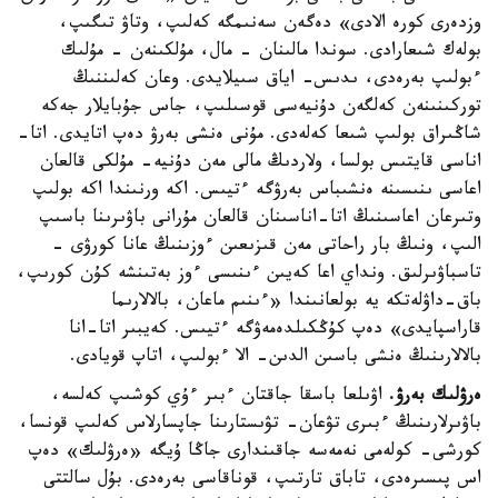
وزدەرى كورە الادى» دەگەن سەنىمگە كەلىپ، وتاۋ تىگىپ،
بولەك شىعارادى. سوندا مالىنان - مال، مۇلكىنەن - مۇلىك
ءبولىپ بەرەدى، ىدىس- اياق سىيلايدى. وعان كەلىننىڭ
توركىنىنەن كەلگەن دۇنيەسى قوسىلىپ، جاس جۇبايلار جەكە
شاڭىراق بولىپ شىعا كەلەدى. مۇنى ەنشى بەرۋ دەپ اتايدى. اتا-
اناسى قايتىس بولسا، ولاردىڭ مالى مەن دۇنيە- مۇلكى قالعان
اعاسى ىنىسىنە ەنشىباس بەرۋگە ءتيىس. اكە ورنىندا اكە بولىپ
وتىرعان اعاسىنىڭ اتا-اناسىنان قالعان مۇرانى باۋىرىنا باسىپ
الىپ، ونىڭ بار راحاتى مەن قىزىعىن ءوزىنىڭ عانا كورۋى -
تاسباۋىرلىق. ونداي اعا كەيىن ءىنىسى ءوز بەتىنشە كۇن كورىپ،
باق-داۋلەتكە يە بولعانىندا «ءىنىم ماعان، بالالارىما
قاراسپايدى» دەپ كۇڭكىلدەمەۋگە ءتيىس. كەيبىر اتا-انا
بالالارىنىڭ ەنشى باسىن الدىن- الا ءبولىپ، اتاپ قويادى.
ەرۋلىك بەرۋ.
اۋىلعا باسقا جاقتان ءبىر ءۇي كوشىپ كەلسە،
باۋىرلارىنىڭ ءبىرى تۋعان- تۋىستارىنا جاپسارلاس كەلىپ قونسا،
كورشى- كولەمى نەمەسە جاقىندارى جاڭا ۇيگە «ەرۋلىك» دەپ
اس پىسىرەدى، تاباق تارتىپ، قوناقاسى بەرەدى. بۇل سالتتى