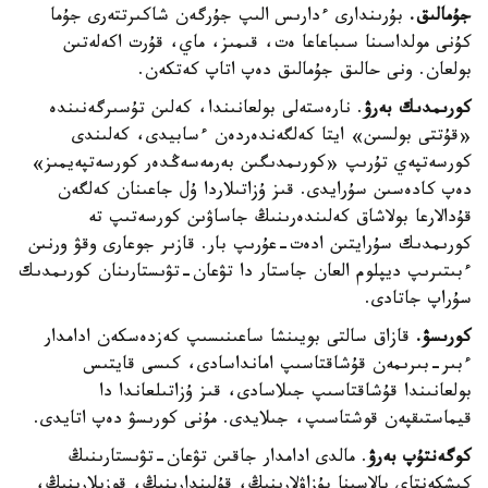
جۇمالىق.
بۇرىندارى ءدارىس الىپ جۇرگەن شاكىرتتەرى جۇما
كۇنى مولداسىنا سىباعاعا ەت، قىمىز، ماي، قۇرت اكەلەتىن
بولعان. ونى حالىق جۇمالىق دەپ اتاپ كەتكەن.
كورىمدىك بەرۋ
. نارەستەلى بولعانىندا، كەلىن تۇسىرگەنىندە
«قۇتتى بولسىن» ايتا كەلگەندەردەن ءسابيدى، كەلىندى
كورسەتپەي تۇرىپ «كورىمدىگىن بەرمەسەڭدەر كورسەتپەيمىز»
دەپ كادەسىن سۇرايدى. قىز ۇزاتىلاردا ۇل جاعىنان كەلگەن
قۇدالارعا بولاشاق كەلىندەرىنىڭ جاساۋىن كورسەتىپ تە
كورىمدىك سۇرايتىن ادەت-عۇرىپ بار. قازىر جوعارى وقۋ ورنىن
ءبىتىرىپ ديپلوم العان جاستار دا تۋعان-تۋىستارىنان كورىمدىك
سۇراپ جاتادى.
كورىسۋ.
قازاق سالتى بويىنشا ساعىنىسىپ كەزدەسكەن ادامدار
ءبىر-بىرىمەن قۇشاقتاسىپ امانداسادى، كىسى قايتىس
بولعانىندا قۇشاقتاسىپ جىلاسادى، قىز ۇزاتىلعاندا دا
قيماستىقپەن قوشتاسىپ، جىلايدى. مۇنى كورىسۋ دەپ اتايدى.
كوگەنتۇپ بەرۋ
. مالدى ادامدار جاقىن تۋعان-تۋىستارىنىڭ
كىشكەنتاي بالاسىنا بۇزاۋلارىنىڭ، قۇلىندارىنىڭ، قوزىلارىنىڭ،