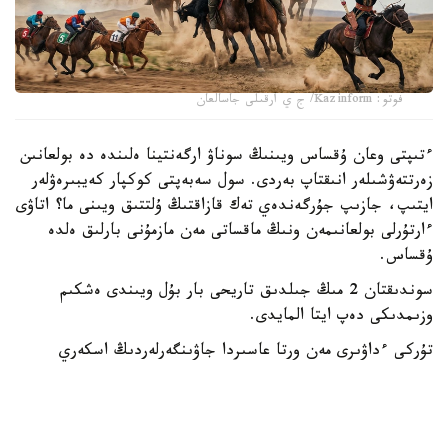
فوتو: Kazinform/ ج ي ارقىلى جاسالعان
ءتىپتى وعان ۇقساس ويىنىڭ سوناۋ ارگەنتينا ەلىندە دە بولعانىن
زەرتتەۋشىلەر انىقتاپ بەردى. سول سەبەپتى كوكپار كەيبىرەۋلەر
ايتىپ، جازىپ جۇرگەندەي تەك قازاقتىڭ ۇلتتىق ويىنى ما؟ اتاۋى
ءارتۇرلى بولعانىمەن ونىڭ ماقساتى مەن مازمۇنى بارلىق ەلدە
ۇقساس.
سوندىقتان 2 مىڭ جىلدىق تاريحى بار بۇل ويىندى ەشكىم
وزىمدىكى دەپ ايتا المايدى.
تۇركى ءداۋىرى مەن ورتا عاسىردا جاۋىنگەرلەردىڭ اسكەري
ماشىعىن شىڭداۋدىڭ ءبىر قۇرالى رەتىندە كورىنىس تاپقان بۇل
ويىننىڭ سوڭعى 1,5 عاسىردا ماقسات-مىندەتى ءبىرشاما
وزگەرىسكە ءتۇستى. ونى ات سپورتى ويىنى رەتىندە قايتا