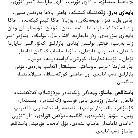
«اياعىنا جىعىلۋ» - ءارى عۇرىپ، ءارى جازانىڭ ءبىر ءتۇرى.
بايعازى بەرۋ
. ۇلكەننىڭ كىشىگە، ياعني بالاعا بەرەتىن سىيى.
جاس ۇل- قىز، بويجەتكەن، بوزبالا جاڭا كيىم كيگەندە، جاڭا
زات العاندا اعا، اپا، اتا- اجەسىنەن، تۋعان-تۋىستارىنان وعان
بايعازى سۇرايدى. ولار بايعازىعا اقشا، مال، مۇلىك، ايتەۋىر ءبىر
زات بەرىپ، قۇتتى بولسىن ايتادى. بازارلىق اكەلۋ. الىس ساپارعا
شىققان، قىدىرىپ قايتقان، ساۋدا جاساپ كەلگەن ادامدار
تۋعان- تۋىسقاندارىنا، كورشى-كولەمدەرىنە، دوس-
جاراندارىنا ءىرىلى-ۇساقتى سىيلىقتار اكەلىپ بەرەدى. مۇنى
بازارلىق دەپ اتايدى. ول جاقسى كورگەننىڭ، سىيلاعاننىڭ
بەلگىسى.
باستاڭعى جاساۋ
. ۇيدەگى ۇلكەندەر جولاۋشىلاپ كەتكەنىندە
قالعان جاستار وزدەرى باس قوسىپ (كەلىندەر، ابىسىندار،
كۇيەۋلەر، بالدىزدار بولىپ)، نەمەسە زامانداستارىن شاقىرىپ
ويىن- سۋىق وتكىزەدى، اڭگىمە-دۇكەن قۇرادى، ءار ءتۇرلى
ءدامدى تاعامدار جاساپ ىشەدى. بۇل ادەت- عۇرىپتى باستاڭعى
جاساۋ دەپ اتايدى.