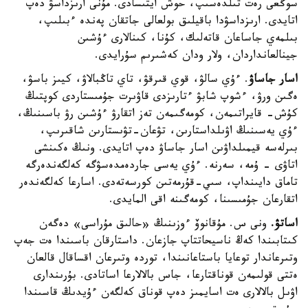
سوڭعى رەت تىلدەسىپ، حوش ايتىسادى. مۇنى ارىزداسۋ دەپ
اتايدى. ارىزداسۋدا باقيلىق بولعالى جاتقان پەندە ءبىلىپ،
بىلمەي جاساعان قاتەلىك، كۇنا، كىنالارى ءۇشىن
جينالعانداردان، ولار ودان كەشىرىم سۇرايدى.
اسار جاساۋ
. ءۇي سالۋ، قوي قىرقۋ، تاي تاڭبالاۋ، كيىز باسۋ،
ەگىن ورۋ، ءشوپ شابۋ ءتارىزدى قاۋىرت جۇمىستاردى كوپتىڭ
كۇش- قايراتىمەن، كومەگىمەن تەز اتقارۋ ءۇشىن رۋ باسىنىڭ،
ءۇي يەسىنىڭ اۋىلداستارىن، تۋعان-تۋىستارىن شاقىرىپ،
بىرلەسە قيمىلداۋىن اسار جاساۋ دەپ اتايدى. ونىڭ ەكىنشى
اتاۋى - ۇمە، سەرنە. ءۇي يەسى جاردەمدەسۋگە كەلگەندەرگە
تاماق دايىنداپ، سىي-قۇرمەتىن كورسەتەدى. اسارعا كەلگەندەر
اتقارعان جۇمىسىنا، كومەگىنە اقى المايدى.
اساتۋ.
ونى س. مۇقانوۆ ءوزىنىڭ «حالىق مۇراسى» دەگەن
كىتابىندا كەڭ ناسيحاتتاپ جازعان. داستارقان باسىندا ەت جەپ
وتىرعاندار توعايا باستاعانىندا، توردە وتىرعان اقساقال قالعان
ەتتى قولىمەن قوناقتارعا، جاس بالالارعا اساتادى. بۇرىندارى
اۋىل بالالارى ەت اسايمىز دەپ قوناق كەلگەن ءۇيدىڭ قاسىندا