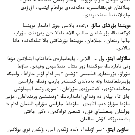
ەمشى سوعان قاراپ اۋرۋعا ء«سىز يتتەن نەمەسە ادامنان،
جىلاننان قورىققانسىز» دەگەندەي بولجام ايتىپ، اۋرۋدى
جازىلاتىنىنا سەندىرەدى.
موينىنا بۇرشاق سالۋ.
ەرتەدە بالاسى جوق ادامدار موينىنا
كوگەننىڭ بۇر شاعىن سالىپ اللاھ تاعالا دان پەرزەنت سۇراپ
جالبا رىنعان، جىلاعان. مويىنعا بۇرشاقتى بالا تىلەگەندە عانا
سالادى.
سالاۋات ايتۋ.
ول - اللانى، پايعامباردى ماداقتاپ ايتىلاتىن دۇعا.
ونى نامازدىڭ سوڭىندا زور ىنتا- ىقىلاسپەن وقيدى. ساۋعا
سۇراۋ. بۇرىندارى قىلمىسى ءۇشىن ءبىر ادام اۋىر جازاعا، ولىمگە
بۇيىرىلعانىندا وتە بەدەلدى كىسىلەر بارىپ ونىڭ جازاسىن
جەڭىلدەتۋدى، كەشىرۋدى سۇراعان. ءسوزى وتسە ايىپتاۋشى
جاق تا، بيلەر دە ونداي ادامداردىڭ ءوتىنىشىن ورىنداعان. مۇنى
ساۋعا سۇراۋ دەپ اتايدى. ساۋعاعا جازاسى سۇراپ الىنعان ادام دا
جولىنان جىعىلماي قۇن، شىعىن تولەگەن، ەكى جاقتى
بىتىستىرۋگە كۇش سالعان.
ساۋىن ايتۋ
. ءبىر اۋىلدا، ەلدە ۇلكەن اس، ۇلكەن توي بولاتىن