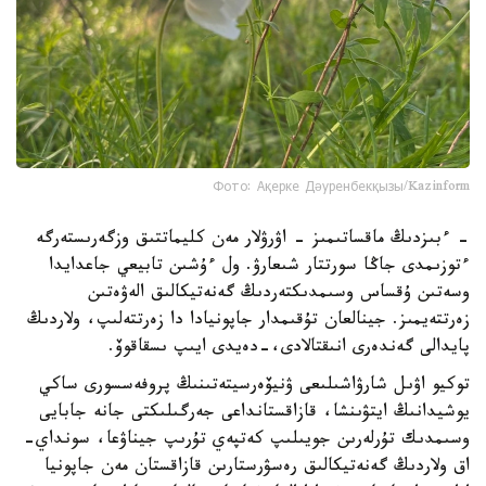
Фото: Ақерке Дәуренбекқызы/Kazinform
- ءبىزدىڭ ماقساتىمىز - اۋرۋلار مەن كليماتتىق وزگەرىستەرگە
ءتوزىمدى جاڭا سورتتار شىعارۋ. ول ءۇشىن تابيعي جاعدايدا
وسەتىن ۇقساس وسىمدىكتەردىڭ گەنەتيكالىق الەۋەتىن
زەرتتەيمىز. جينالعان تۇقىمدار جاپونيادا دا زەرتتەلىپ، ولاردىڭ
پايدالى گەندەرى انىقتالادى،-دەيدى ايىپ ىسقاقوۆ.
توكيو اۋىل شارۋاشىلىعى ۋنيۆەرسيتەتىنىڭ پروفەسسورى ساكي
يوشيدانىڭ ايتۋىنشا، قازاقستانداعى جەرگىلىكتى جانە جابايى
وسىمدىك تۇرلەرىن جويىلىپ كەتپەي تۇرىپ جيناۋعا، سونداي-
اق ولاردىڭ گەنەتيكالىق رەسۋرستارىن قازاقستان مەن جاپونيا