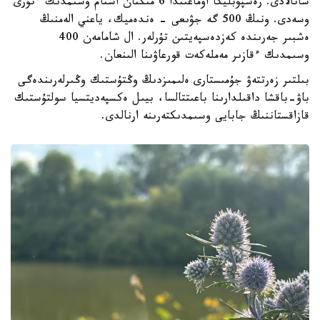
سانالادى. رەسپۋبليكا اۋماعىندا 6 مىڭنان استام وسىمدىك ءتۇرى
وسەدى. ونىڭ 500 گە جۋىعى - ەندەميك، ياعني الەمنىڭ
ەشبىر جەرىندە كەزدەسپەيتىن تۇرلەر. ال شامامەن 400
وسىمدىك ءقازىر مەملەكەت قورعاۋىنا الىنعان.
بىلتىر زەرتتەۋ جۇمىستارى ەلىمىزدىڭ وڭتۇستىك وڭىرلەرىندەگى
باۋ-باقشا داقىلدارىنا باعىتتالسا، بيىل ەكسپەديتسيا سولتۇستىك
قازاقستاننىڭ جابايى وسىمدىكتەرىنە ارنالدى.