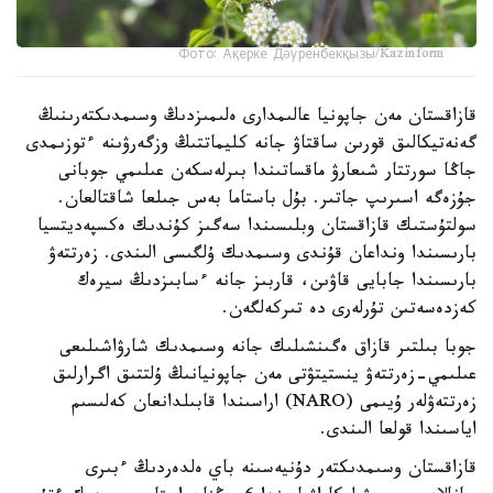
Фото: Ақерке Дәуренбекқызы/Kazinform
قازاقستان مەن جاپونيا عالىمدارى ەلىمىزدىڭ وسىمدىكتەرىنىڭ
گەنەتيكالىق قورىن ساقتاۋ جانە كليماتتىڭ وزگەرۋىنە ءتوزىمدى
جاڭا سورتتار شىعارۋ ماقساتىندا بىرلەسكەن عىلىمي جوبانى
جۇزەگە اسىرىپ جاتىر. بۇل باستاما بەس جىلعا شاقتالعان.
سولتۇستىك قازاقستان وبلىسىندا سەگىز كۇندىك ەكسپەديتسيا
بارىسىندا ونداعان قۇندى وسىمدىك ۇلگىسى الىندى. زەرتتەۋ
بارىسىندا جابايى قاۋىن، قاربىز جانە ءسابىزدىڭ سيرەك
كەزدەسەتىن تۇرلەرى دە تىركەلگەن.
جوبا بىلتىر قازاق ەگىنشىلىك جانە وسىمدىك شارۋاشىلىعى
عىلىمي-زەرتتەۋ ينستيتۋتى مەن جاپونيانىڭ ۇلتتىق اگرارلىق
زەرتتەۋلەر ۇيىمى (NARO) اراسىندا قابىلدانعان كەلىسىم
اياسىندا قولعا الىندى.
قازاقستان وسىمدىكتەر دۇنيەسىنە باي ەلدەردىڭ ءبىرى