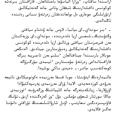
اراسىندا ساقتاپ، ءوزارا الماسۋعا باعىتتالعان. قازاقستان بىرنەشە
كوكونىس داقىلدارىنىڭ شىققان وتانى جانە گەنەتيكالىق
ارتۇرلىلىگى جوعارى ەل بولعاندىقتان زەرتتەۋ نىسانى رەتىندە
تاڭدالدى.
- ءبىز سونداي-اق ميانما، لاوس جانە ۆەتنام سياقتى
وڭتۇستىك-شىعىس ازيا ەلدەرىندە، سونداي-اق وزبەكستان
مەن قىرعىزستان سياقتى ورتالىق ازيا ەلدەرىندە كوكونىس
داقىلدارىنىڭ گەنەتيكالىق رەسۋرستارىن جينادىق. الدىڭعى
جوبالار بارىسىندا جيناقتالعان ءبىلىم مەن تاجىريبە بىزگە
قازاقستانداعى زەرتتەۋ جۇمىستارىن ءتيىمدى جۇرگىزۋگە
كومەكتەسىپ جاتىر،- دەيدى ساكي يوشيدا.
عالىمداردىڭ ايتۋىنشا، جوبا قىسقا مەرزىمدە ەكونوميكالىق ناتيجە
بەرۋدى كوزدەمەيدى. الايدا ۇزاق مەرزىمدى پەرسپەكتيۆادا
اۋرۋلارعا، زيانكەستەرگە جانە كليماتتىڭ وزگەرۋىنە ءتوزىمدى
جاڭا سورتتار شىعۋى مۇمكىن. بۇل ءوز كەزەگىندە ازىق-تۇلىك
قاۋىپسىزدىگىن نىعايتىپ، اۋىل شارۋاشىلىعىنىڭ تۇراقتى دامۋىنا
نەگىز قالايدى.