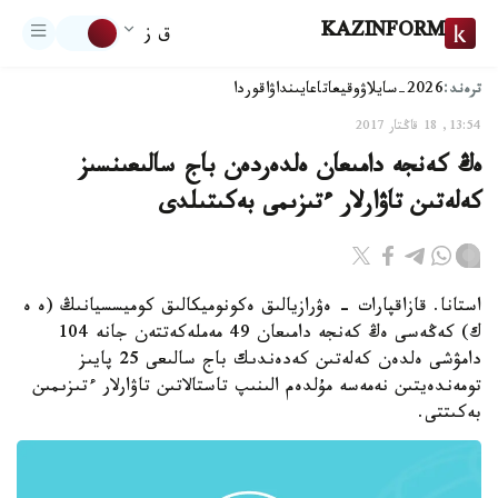
KAZINFORM
ق ز
ترەند:
2026-سايلاۋ
وقيعا
تاعايىنداۋ
اقوردا
13:54, 18 قاڭتار 2017
ەڭ كەنجە دامىعان ەلدەردەن باج سالىعىنسىز
كەلەتىن تاۋارلار ءتىزىمى بەكىتىلدى
استانا. قازاقپارات - ەۋرازيالىق ەكونوميكالىق كوميسسيانىڭ (ە ە
ك) كەڭەسى ەڭ كەنجە دامىعان 49 مەملەكەتتەن جانە 104
دامۋشى ەلدەن كەلەتىن كەدەندىك باج سالىعى 25 پايىز
تومەندەيتىن نەمەسە مۇلدەم الىنىپ تاستالاتىن تاۋارلار ءتىزىمىن
بەكىتتى.