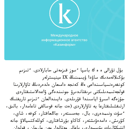
بۇل تۋرالى ە ە ك باسپا ءسوز قىزمەتى حابارلادى. ءتىزىم
بۇكىلالەمدىك ساۋدا ۇيىمىنىڭ IX مينيسترلەر
كونفەرەنسياسىنداعى ەڭ كەنجە دامىعان ەلدەردىڭ تاۋارلارىنا
قولجەتىمدىلىكتى ىرىقتاندىرۋ جونىندەگى ۋاعدالاستىقتاردى
جۇزەگە اسىرۋ اياسىندا قۇرىلدى. دايىندالعان ءتىزىم تاريفتىك
ارتىقشىلىقتارعا يە تاۋارلاردى (ەت جانە قوسالقى تاعامدار، بالىق،
ءسۇت ونىمدەرى، بال، جەمىستەر، جاڭعاقتار، كوفە، شاي،
كۇرىش، دامدەۋىشتەر، كاكاو بۇرشاقتارى، كوللەكتسيالاۋ جانە
انتيكۆاريات بۇيىمدارى، باعالى مەتالدار مەن مارجان، قولدان