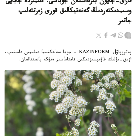
قازاق-جاپون بىرلەسكەن جوباسى: ەلىمىزدە جابايى
وسىمدىكتەردىڭ گەنەتيكالىق قورى زەرتتەلىپ
جاتىر
پەتروپاۆل. KAZINFORM - جوبا سەلەكتسيا عىلىمىن دامىتىپ،
ازىق-تۇلىك قاۋىپسىزدىگىن قامتاماسىز ەتۋگە باعىتتالعان.