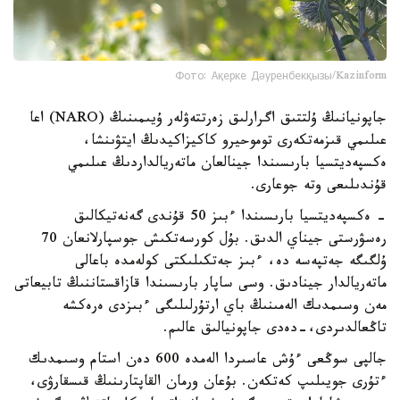
Фото: Ақерке Дәуренбекқызы/Kazinform
جاپونيانىڭ ۇلتتىق اگرارلىق زەرتتەۋلەر ۇيىمىنىڭ (NARO) اعا
عىلىمي قىزمەتكەرى توموحيرو كاكيزاكيدىڭ ايتۋىنشا،
ەكسپەديتسيا بارىسىندا جينالعان ماتەريالداردىڭ عىلىمي
قۇندىلىعى وتە جوعارى.
- ەكسپەديتسيا بارىسىندا ءبىز 50 قۇندى گەنەتيكالىق
رەسۋرستى جيناي الدىق. بۇل كورسەتكىش جوسپارلانعان 70
ۇلگىگە جەتپەسە دە، ءبىز جەتكىلىكتى كولەمدە باعالى
ماتەريالدار جينادىق. وسى ساپار بارىسىندا قازاقستاننىڭ تابيعاتى
مەن وسىمدىك الەمىنىڭ باي ارتۇرلىلىگى ءبىزدى ەرەكشە
تاڭعالدىردى،-دەدى جاپونيالىق عالىم.
جالپى سوڭعى ءۇش عاسىردا الەمدە 600 دەن استام وسىمدىك
ءتۇرى جويىلىپ كەتكەن. بۇعان ورمان القاپتارىنىڭ قىسقارۋى،