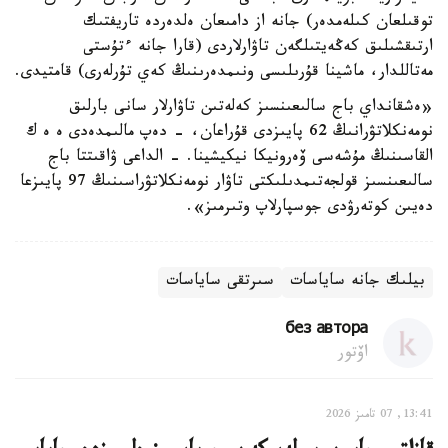
توقىلعان كىلەمدەر) جانە از دامىعان ەلدەردە تاريفتىك
ارتىقشىلىق كەڭەيتىلگەن تاۋارلاردى (قارا جانە ءتۇستى
مەتاللدار، ماشينا قۇرىلىسى ونىمدەرىنىڭ كەي تۇرلەرى) قامتيدى.
«ەشقانداي باج سالىعىنسىز كەلەتىن تاۋارلار سانى بارلىق
نومەنكلاتۋرانىڭ 62 پايىزدى قۇراعان، - دەپ مالىمدەدى ە ە ك
القاسىنىڭ مۇشەسى ۆەرونيكا نيكيشينا. - الداعى ۋاقىتتا باج
سالىعىنسىز قولجەتىمدىلىكتى تاۋار نومەنكلاتۋراسىنىڭ 97 پايىزعا
دەيىن كوتەرۋدى جوسپارلاپ وتىرمىز».
بيلىك جانە ساياسات
سىرتقى ساياسات
без автора
اۆتور
13:41, 07 تامىز 2026