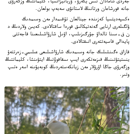
جەردى شامادان تىس يگەرۋ، ۋربانيزاتسيا، كليماتتىڭ وزگەرۋى
جانە قورشاعان ورتانىڭ لاستانۋى سەبەپ بولعان.
ەكسپەديتسيا كەزىندە جينالعان تۇقىمدار مەن وسىمدىك
ۇلگىلەرى ارنايى گەنەتيكالىق قوردا ساقتالادى. كەيىن ولاردىڭ د
ن ق-سىنا تالداۋ جۇرگىزىلىپ، اۋىل شارۋاشىلىعىنا قاجەتتى
پايدالى قاسيەتتەرى انىقتالادى.
قازاق ەگىنشىلىك جانە وسىمدىك شارۋاشىلىعى عىلىمي-زەرتتەۋ
ينستيتۋتىنىڭ قىزمەتكەرى ايىپ ىسقاقوۆتىڭ ايتۋىنشا، كليماتتىڭ
وزگەرۋى جاڭا اۋرۋلار مەن زيانكەستەردىڭ كوبەيۋىنە اسەر ەتىپ
وتىر.