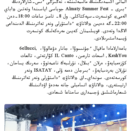
الماتى اكىمدىگىنىڭ مالىمەتىنشە، نەگىزگى ءىس-شارالاردىڭ
ءبىرى - Almaty Summer Fest جوباسى اياسىندا وتەتىن «اباي
الەمى» كونسەرت-سپەكتاكلى. ول 8- تامىز ساعات 18:00-دەن
22:00-گە دەيىن «الاتاۋ» ءداستۇرلى ونەر تەاترىنىڭ الدىنداعى
الاڭدا وتەدى. قويىلىمنان كەيىن مەرەكەلىك كونسەرت
ۇيىمداستىرىلادى.
باعدارلامادا ماقپال ءجۇنىسوۆا، جانار دۋعالوۆا، 6ellucci,
KeshYou, اسحات تارعىن، IL Canto كۆارتەتى، تالعات
كۇزەمبايەۆ، ەرلان ءبىلال، نۇرلىبەك ناعمەتوۆ، سەرىك يساحان،
نۇرلان بەردىبايەۆ، ءبىرجان دەمە ۇلى، ISATAY ونەر
كورسەتەدى. سونداي-اق «الاتاۋ» ءداستۇرلى ونەر تەاترىنىڭ
ارتيستەرى، «الاتاۋ» انسامبلى جانە مەدەۋ اۋدانىنىڭ
شىعارماشىلىق ۇجىمدارى ساحناعا شىعادى.