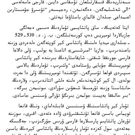
سسەناريدىڭ قىسقارتىلعان نۇسقاسى دايىن. قارجى ماسەلەسى
ءالى شەشىلمەگەن. دەگەنمەن، رەجيسسەر ءتۇسىرۋ جۇمىستارىن
اعىمداعى جىلدان قالماي باستاۋعا نيەتتى.
ايتا كەتەيىك، ساق پاتشايىمى تۇماردىڭ ەسىمى ەجەلگى
جازبالاردا توميريس دەپ كورسەتىلگەن. ب. ز. د. 530-529
-جىلدارى ميديا ەلىنىڭ پاتشاسى كير كوپتەگەن ەلدەردى وزىنە
باعىندىرىپ، «ازيا ءامىرشىسى» اتاعىنا يە بولىپ، ۇلى دالاعا
قارسى جورىققا شىقتى. شايقاستاردىڭ بىرىندە كير پاتشاسى
توميريستىڭ جۇبايى رۋستامدى ءولتىرىپ، تۇماردىڭ بالاسى
سىپىردى قولعا تۇسىرگەن. تۇتقىندا توميريستىڭ ۇلى دا مەرت
بولدى. ال كير كوشپەندىلەر ەلىنە ەلشى اتتاندىرىپ، ولاردىڭ
حانشاسىنا وزىنە تۇرمىسقا شىعۋىن سۇرادى. سونىمەن بىرگە،
ءبىر حالىققا بەيبىت جولمەن بىرىگۋ تۋرالى ۇسىنىس جاسادى.
تۇمار كير پاتشاسىنىڭ ۇسىنىسىن قابىلداماي، ونىڭ قانعا
تويماس باسىن قانعا تۇنشىقتىرۋدى ۋادە ەتەدى. اقىرى، سوزىنە
تۇرعان پاتشايىم پارسىلارعا قارسى ۇرىس جۇرگىزىپ، جەڭىسكە
جەتەدى. سول كەزدە تۇمار پارسىلاردىڭ پاتشاسى كيردىڭ باسىن