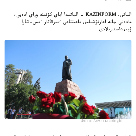
الماتى. KAZINFORM - الماتىدا اباي كۇنىنە وراي ادەبي،
مادەني جانە اعارتۋشىلىق باعىتتاعى ءبىرقاتار ءىس-شارا
ۇيىمداستىرىلادى.
Фото: Алматы әкімдігі