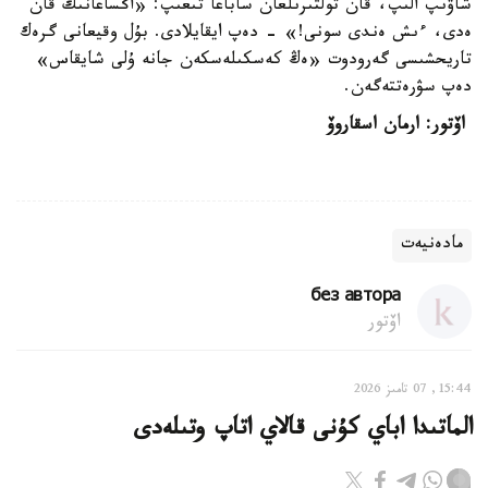
شاۋىپ الىپ، قان تولتىرىلعان ساباعا تىعىپ: «اڭساعانىڭ قان
ەدى، ءىش ەندى سونى!» - دەپ ايقايلادى. بۇل وقيعانى گرەك
تاريحشىسى گەرودوت «ەڭ كەسكىلەسكەن جانە ۇلى شايقاس»
دەپ سۋرەتتەگەن.
اۆتور: ارمان اسقاروۆ
مادەنيەت
без автора
اۆتور
15:44, 07 تامىز 2026
الماتىدا اباي كۇنى قالاي اتاپ وتىلەدى