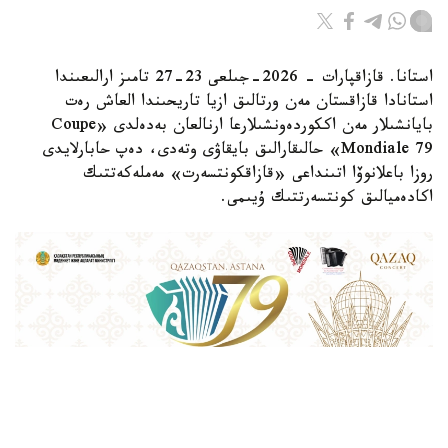
استانا. قازاقپارات - 2026-جىلعى 23-27 تامىز ارالىعىندا
استانادا قازاقستان مەن ورتالىق ازيا تاريحىندا العاش رەت
بايانشىلار مەن اككوردەونشىلارعا ارنالعان بەدەلدى «Coupe
Mondiale 79» حالىقارالىق بايقاۋى وتەدى، دەپ حابارلايدى
روزا باعلانوۆا اتىنداعى «قازاقكونتسەرت» مەملەكەتتىك
اكادەميالىق كونتسەرتتىك ۇيىمى.