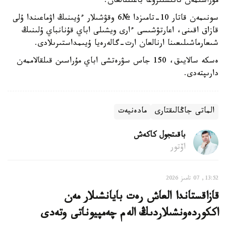
مۇراسىمەن تانىستىرۋعا باعىتتالعان.
سونىمەن قاتار 10-تامىزدا №6 وقۋشىلار ءۇيىنىڭ اۋماعىندا ۇلى
قازاق اقىنى، اعارتۋشىسى ءارى ويشىلى اباي قۇنانباي ۇلىنىڭ
شىعارماشىلىعىنا ارنالعان ارت-گالەرەيا ۇيىمداستىرىلادى.
ەسكە سالايىق، 150 جاس سۋرەتشى اباي مۇراسىن قىلقالاممەن
دارىپتەدى.
الماتى جاڭالىقتارى
مادەنيەت
باقىتجول كاكەش
اۆتور
13:52, 07 تامىز 2026
قازاقستاندا العاش رەت بايانشىلار مەن
اككوردەونشىلاردىڭ الەم چەمپيوناتى وتەدى