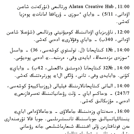
11:00, Alatau Creative Hub ورتالىعى (نۇركەنت شاعىن
اۋدانى، 5/11) - «اباي ءسوزى - ۇرپاققا امانات» پوەزيا
كەشى.
12:00, ناۋرىزباي اۋدانىنىڭ كوميۋنيتي ورتالىعى (شۇعىلا شاعىن
اۋدانى، 340ب) - «اباي وقۋلارى» ادەبي كەشى.
14:00, №1 كىتاپحانا (ل. تولستوي كوشەسى، 36) - «اسىل
ءسوزدى ىزدەسەڭ، ابايدى وقى، ەرىنبە…» ادەبي پوديۋمى.
14:00, №32 كىتاپحانا (دوستىق داڭعىلى، 42ب) - «اباي»
كۇنى. «ابايدى وقى، تانى، ۇلگى ال!» پورترەتتىك كەشى.
14:00, الماتى كىتاپحانالارىنىڭ فيليالى (روزىباكييەۆ كوشەسى،
247/7) - «حاكىم اباي - ۇلت رۋحانياتىنىڭ تەمىرقازىعى»
ادەبي- مۋزىكالىق كەشى.
16:00, ەسەنتاي وزەنىنىڭ جاعالاۋى - «جاعالاۋداعى اباي»
ينستاللياتسيالىق جوباسىنىڭ تانىستىرىلىمى. جوبا قالا تۇرعىندارى
مەن قوناقتارىن ۇلى اقىننىڭ شىعارماشىلىعى جانە رۋحاني