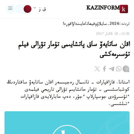
KAZINFORM
ق ز
ترەند:
2026-سايلاۋ
وقيعا
تاعايىنداۋ
اقوردا
11:52, 18 قاڭتار 2017
اقان ساتايەۆ ساق پاتشايىمى تۇمار تۋرالى فيلم
تۇسىرمەكشى
استانا. قازاقپارات - تانىمال رەجيسسەر اقان ساتايەۆ ساقتاردىڭ
كوشباسشىسى - تۇمار حانشايىم تۋرالى تاريحي فيلمدى
ءتۇسىرۋدى جوسپارلاپ ءجۇر، دەپ حابارلايدى قازاقپارات
ءتىلشىسى.