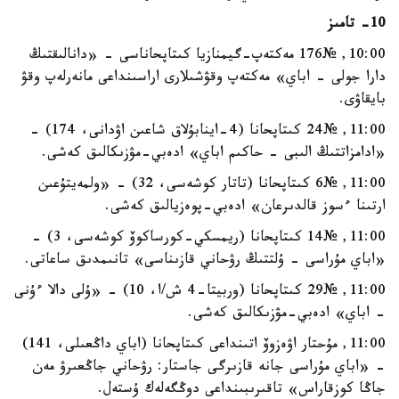
10- تامىز
10:00, №176 مەكتەپ-گيمنازيا كىتاپحاناسى - «دانالىقتىڭ
دارا جولى - اباي» مەكتەپ وقۋشىلارى اراسىنداعى مانەرلەپ وقۋ
بايقاۋى.
11:00, №24 كىتاپحانا (4-اينابۇلاق شاعىن اۋدانى، 174) -
«ادامزاتتىڭ الىبى - حاكىم اباي» ادەبي-مۋزىكالىق كەشى.
11:00, №6 كىتاپحانا (تاتار كوشەسى، 32) - «ولمەيتۇعىن
ارتىنا ءسوز قالدىرعان» ادەبي-پوەزيالىق كەشى.
11:00, №14 كىتاپحانا (ريمسكي-كورساكوۆ كوشەسى، 3) -
«اباي مۇراسى - ۇلتتىڭ رۋحاني قازىناسى» تانىمدىق ساعاتى.
11:00, №29 كىتاپحانا (وربيتا-4 ش/ا، 10) - «ۇلى دالا ءۇنى
- اباي» ادەبي-مۋزىكالىق كەشى.
11:00, مۇحتار اۋەزوۆ اتىنداعى كىتاپحانا (اباي داڭعىلى، 141)
- «اباي مۇراسى جانە قازىرگى جاستار: رۋحاني جاڭعىرۋ مەن
جاڭا كوزقاراس» تاقىرىبىنداعى دوڭگەلەك ۇستەل.