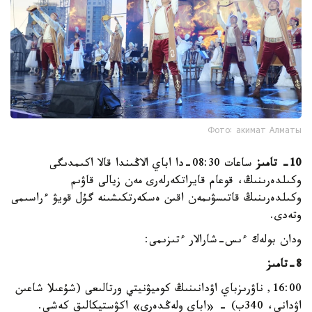
Фото: акимат Алматы
10- تامىز
ساعات 08:30-دا اباي الاڭىندا قالا اكىمدىگى
وكىلدەرىنىڭ، قوعام قايراتكەرلەرى مەن زيالى قاۋىم
وكىلدەرىنىڭ قاتىسۋىمەن اقىن ەسكەرتكىشىنە گۇل قويۋ ءراسىمى
وتەدى.
ودان بولەك ءىس-شارالار ءتىزىمى:
8-تامىز
16:00, ناۋرىزباي اۋدانىنىڭ كوميۋنيتي ورتالىعى (شۇعىلا شاعىن
اۋدانى، 340ب) - «اباي ولەڭدەرى» اكۋستيكالىق كەشى.