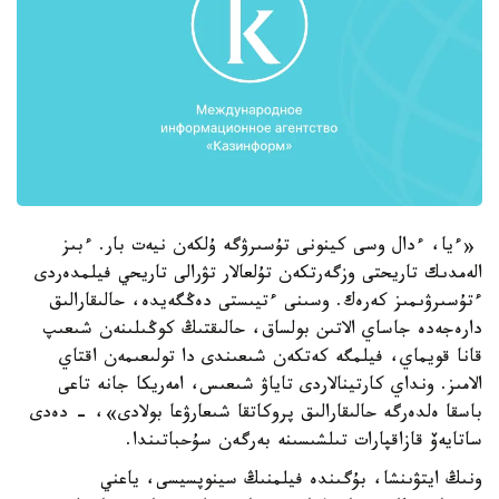
«ءيا، ءدال وسى كينونى تۇسىرۋگە ۇلكەن نيەت بار. ءبىز
الەمدىك تاريحتى وزگەرتكەن تۇلعالار تۋرالى تاريحي فيلمدەردى
ءتۇسىرۋىمىز كەرەك. وسىنى ءتيىستى دەڭگەيدە، حالىقارالىق
دارەجەدە جاساي الاتىن بولساق، حالىقتىڭ كوڭىلىنەن شىعىپ
قانا قويماي، فيلمگە كەتكەن شىعىندى دا تولىعىمەن اقتاي
الامىز. ونداي كارتينالاردى تاياۋ شىعىس، امەريكا جانە تاعى
باسقا ەلدەرگە حالىقارالىق پروكاتقا شىعارۋعا بولادى»، - دەدى
ساتايەۆ قازاقپارات تىلشىسىنە بەرگەن سۇحباتىندا.
ونىڭ ايتۋىنشا، بۇگىندە فيلمنىڭ سينوپسيسى، ياعني