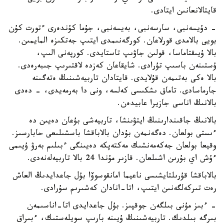
قايتالانعانىن ايتادى.
- دۇيسەنبى، سارسەنبى، بەيسەنبى، جۇما كۇندەرى ءتورت كۇن
بويى بالامدى قورلاعان. كورگەنىمدى ايتىپ جەتكىزە المايمىن.
بالا ۇيىقتاماسا، قولىن جاۋىپ تاستايدى. كورپەنى الىپ،
ۇستىنەن باسىپ تۇرادى. شايقاعان كەزدە لاقتىرىپ جىبەرەدى.
بالا ەكى بەتىمەن قۇلايدى. قايتادان تاربيەشىنىڭ ەتەگىنە
جارماسادى. تاماق ىشكىسى كەلسە، ونى دا بەرمەيدى، - دەدى
بالانىڭ اناسى جازيرا عابيدەن.
بالانىڭ جاقىندارىنىڭ ايتۋىنشا، تاربيەشى بۇعان دەيىن دە
ءىستى بولعان. دەگەنمەن بۇدان بالاباقشا باسشىلىعى حابارسىز.
وقيعا بولعان جەكەمەنشىك مەكتەپكە دەيىنگى ءبىلىم بەرۋ ۇيىمى
ءۇش اي بۇرىن اشىلعان. قازىر مۇندا 24 بالا تاربيەلەنەدى.
بالاباقشا قۇرىلتايشىسى ناعيما امانقوسوۆا بۇل جاعدايدىڭ العاش
رەت تىركەلگەنىن ايتىپ، اتا-انادان كەشىرىم سۇرادى.
- ءبىز مۇنى بىلگەن جوقپىز. بۇل جاعدايدى اتا-اناسىمەن
بىرگە بىلدىك. تاربيەشىنىڭ ۇيىنە بارىپ سويلەستىك، ءبىراق