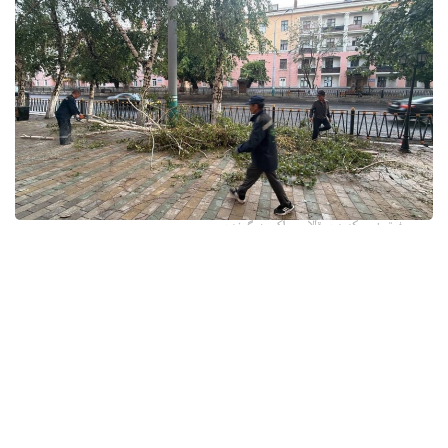
فوتو: وسكەمەن قالاسى اكىمدىگىنەن
قالا اكىمدىگىنىڭ مالىمەتىنشە، داۋىل كەزىندە ورتالىق
كوشەلەردە جەل 15 اعاشتى قۇلاتقان. ولاردىڭ ءبىرقاتارى جول
جيەگىندە تۇرعان اۆتوكولىكتەردىڭ ۇستىنە قۇلادى.
- قازىرگى ۋاقىتتا پوليتسياعا اعاشتاردىڭ قۇلاۋى سالدارىنان
كولىكتەرى زاقىمدانعان 17 اۆتوكولىك يەسىنەن ارىز ءتۇستى، -
دەپ حابارلادى شقو پوليتسيا دەپارتامەنتىنىڭ باسپا ءسوز
قىزمەتىنەن.