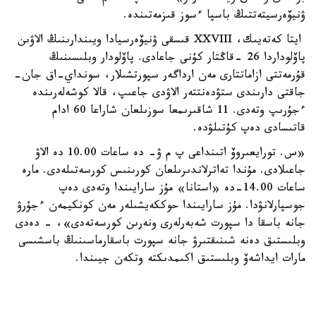
ۋنيۆەرسيتەتتىڭ باسپا ءسوز قىزمەتىندە.
ايتا كەتەيىك، XXVIII قىسقى ۋنيۆەرسيادا ويىندارىنىڭ الاۋىن
پاۆلوداردا 26 -قاڭتار كۇنى جاعادى. پاۆلودار وبلىسىنىڭ
قۇرمەتتى ازاماتتارى مەن ارداگەر سپورتشىلار، سونداي-اق جان-
جاقتى دارىندى ستۋدەنتتەر الاۋدى جاعىپ، قالا كوشەلەرىندە
ءجۇرىپ وتەدى. 11 شاقىرىمعا سوزىلعان شاراعا 60 ادام
قاتىسادى دەپ كۇتىلۋدە.
«س. تورايعىروۆ اتىنداعى پ م ۋ- دە ساعات 10.00 دە الاۋ
جاعىلادى. مۇندا تەاترلاندىرىلعان كورىنىس كورسەتىلەدى. مارە
ساعات 14.00-دە «استانا» مۇز سارايىندا وتەدى دەپ
جوسپارلانۋدا. مۇز سارايىندا حوككەيشىلەر مەن كونكيمەن ءجۇرۋ
جانە باسقا دا سپورت شەبەرلەرى ونەرىن كورسەتەدى»، - دەدى
وبلىستىق دەنە شىنىقتىرۋ جانە سپورت باسقارماسىنىڭ باسشىسى
مارات ايداشەۆ وبلىستىق اكىمدىكتە وتكەن جيىندا.