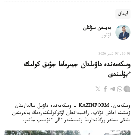
ايماق
بەيسەن سۇلتان
اۆتور
10:08, 07 تامىز 2026
وسكەمەندە داۋىلدان جيىرماعا جۋىق كولىك
ءبۇلىندى
وسكەمەن. KAZINFORM - وسكەمەندە داۋىل سالدارىنان
ۇستىنە اعاش قۇلاپ، زاقىمدانعان اۆتوكولىكتەردىڭ يەلەرىنەن
ىشكى ىستەر ورگاندارىنا وتىنىشتەر ءالى ءتۇسىپ جاتىر.