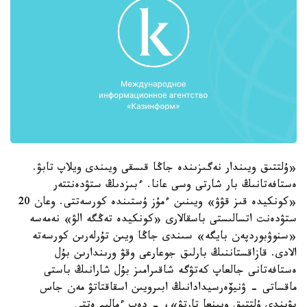
«ۇلتتىق ويىندار نەگىزىندە جاڭا قىسقى ويىندى ويلاپ تابۋ.
ەستافەتانىڭ بار شارتى وسى عانا. ءبىزدىڭ ستۋدەنتتەر
«كونكيدە قىز قۋۋ» ويىنىن ءمۇز ۇستىندە كورسەتتى. وعان 20
ستۋدەنت اتسالىستى باسقالارى «كونكيدە تەڭگە الۋ» نەمەسە
«سنوۋبوردپەن بايگە» سىندى جاڭا ويىن تۇرلەرىن كورسەتە
الادى. قازاقستاننىڭ بارلىق جوعارعى وقۋ ورىندارىن بۇل
ەستافەتانى جالعاپ كەتۋگە شاقىرامىز بۇل شارانىڭ باستى
ماقساتى - ۋنيۆەرسيدادانىڭ ابىرويىن اسقاقتاتۋ مەن جاس
بۋىندى ۇلتتىق ويىنعا تارتۋ»، - دەپ ءمالىم ەتتى