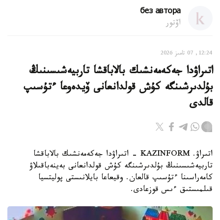
без автора
اۆتور
12:24, 07 تامىز 2026
اتىراۋدا جەكەمەنشىك بالاباقشا تاربيەشىسىنىڭ
بۇلدىرشىنگە كۇش قولدانعانى ۆيدەوعا ءتۇسىپ
قالدى
اتىراۋ. KAZINFORM - اتىراۋدا جەكەمەنشىك بالاباقشا
تاربيەشىسىنىڭ بۇلدىرشىنگە كۇش قولدانعانى بەينەباقىلاۋ
كامەراسىنا ءتۇسىپ قالعان. وقيعاعا بايلانىستى پوليتسيا
قىلمىستىق ءىس قوزعادى.