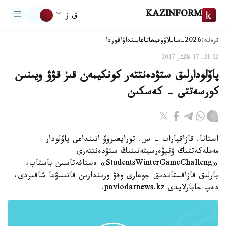
KAZINFORM
ق ز
ترەند:
2026-سايلاۋ
وقيعا
تاعايىنداۋ
اقوردا
21:02, 17 قاڭتار 2017
پاۆلودارلىق ستۋدەنتتەر كونكيمەن قىز قۋۋ ويىنىن
كورسەتتى - كەسكىن
استانا. قازاقپارات - س. تورايعىروۆ اتىنداعى پاۆلودار
مەملەكەتتىك ۋنيۆەرسيتەتىنىڭ ستۋدەنتتەرى
«StudentsWinterGameChalleng» ەستافەتاسىن باستاپ،
بارلىق قازاقستاندىق جوعارى وقۋ ورىندارىن قاتىسۋعا شاقىردى،
دەپ حابارلايدى pavlodarnews.kz.