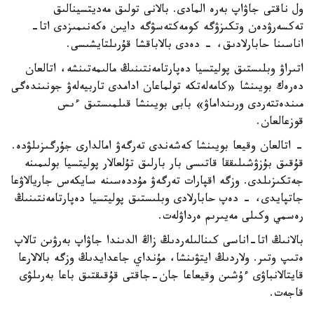
ول ناقتى جاۋاپ بەرە المادى. بالانى تولىق مەديتسينالىق
تەكسەرۋدەن وتكىزۋگە كومەكتەسۋگە دايىن ەكەنىمىزدى اتا-
اناسىنا حابارلادىق، - دەدى بالاباقشا قۇرىلتايشىسى.
اتىراۋ وبلىستىق پوليتسيا دەپارتامەنتىنىڭ مالىمەتىنشە، اتالعان
دەرەك بويىنشا «كامەلەتكە تولماعان ادامدى تاربيەلەۋ جونىندەگى
مىندەتتەردى ورىنداماۋ» بابى بويىنشا قىلمىستىق ءىس
قوزعالعان.
- اتالعان وقيعا بويىنشا كەشەندى تەرگەۋ امالدارى جۇرگىزىلۋدە.
قۇقىق بۇزۋشىلىققا قاتىسى بار بارلىق تۇلعالار پوليتسيا بولىمىنە
جەتكىزىلدى. وزگە اقپارات تەرگەۋ مۇددەسىنە سايكەس جاريالاۋعا
جاتپايدى، - دەپ حابارلادى وبلىستىق پوليتسيا دەپارتامەنتىنىڭ
رەسمي وكىلى مەيىرىم ەرداۋلەت.
بالانىڭ اتا-اناسى كىنالىلەردىڭ زاڭ الدىندا جاۋاپ بەرۋىن تالاپ
ەتىپ وتىر. ولاردىڭ ايتۋىنشا، مۇنداي جاعدايدىڭ وزگە بالالارعا
قايتالانباۋى ءۇشىن وقيعاعا جان-جاقتى قۇقىقتىق باعا بەرىلۋى
قاجەت.