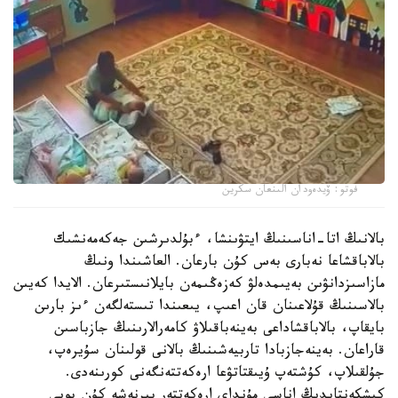
فوتو: ۆيدەودان الىنعان سكرين
بالانىڭ اتا-اناسىنىڭ ايتۋىنشا، ءبۇلدىرشىن جەكەمەنشىك
بالاباقشاعا نەبارى بەس كۇن بارعان. العاشىندا ونىڭ
مازاسىزدانۋىن بەيىمدەلۋ كەزەڭىمەن بايلانىستىرعان. الايدا كەيىن
بالاسىنىڭ قۇلاعىنان قان اعىپ، يىعىندا تىستەلگەن ءىز بارىن
بايقاپ، بالاباقشاداعى بەينەباقىلاۋ كامەرالارىنىڭ جازباسىن
قاراعان. بەينەجازبادا تاربيەشىنىڭ بالانى قولىنان سۇيرەپ،
جۇلقىلاپ، كۇشتەپ ۇيىقتاتۋعا ارەكەتتەنگەنى كورىنەدى.
كىشكەنتايدىڭ اناسى مۇنداي ارەكەتتەر بىرنەشە كۇن بويى