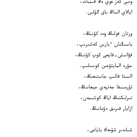
وسى كەز عوي ەڭ قىمبات،
ايالاي الساڭ باق گۇلىن.
ورتان قولىڭ وت كۇنىڭ،
باسىڭنان ءبارىن كەشىرىپ،
قۋانىش-قايعى كوپ كۇنىڭ،
جۇرە المايتۇعىن كوسىلىپ.
الىستا قالىپ جاستىعىڭ،
تۇرمىسقا جەتپەي جيعانىڭ،
تىرلىكتىڭ اياڭ كوشىمەن،
ازايار قىزىق دۋمانىڭ.
شىلدىر شۇمەك باياعى،