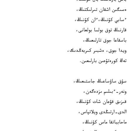
باس بارماعىڭ بال كۇنىڭ،
ەسىگىن اشقان تىرلىكتىڭ،
ءسابي كۇنىڭ،ءان كۇنىڭ،
قارنىڭ توق بولسا بولعانى،
باسقاعا جوق تارلىعىڭ،
ويدا جوق، ەشبىر كىربەڭدىك،
تەڭ كورەتۇعىن بارلىعىن.
سۇق ساۋساعىڭ جاستىعىڭ،
ونەر-ءبىلىم ىزدەگەن،
قىزىق قۋعان شات كۇنىڭ،
الدى-ارتىڭدى ويلاتپاس،
ماحابباتقا ماس كۇنىڭ،