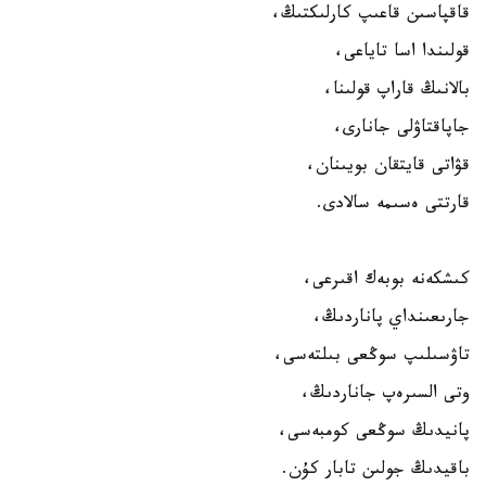
قاقپاسىن قاعىپ كارلىكتىڭ،
قولىندا اسا تاياعى،
بالانىڭ قاراپ قولىنا،
جاپاقتاۋلى جانارى،
قۋاتى قايتقان بويىنان،
قارتتى ەسىمە سالادى.
كىشكەنە بوبەك اقىرعى،
جارىعىنداي پاناردىڭ،
تاۋسىلىپ سوڭعى بىلتەسى،
وتى السىرەپ جاناردىڭ،
پانيدىڭ سوڭعى كومبەسى،
باقيدىڭ جولىن تابار كۇن.