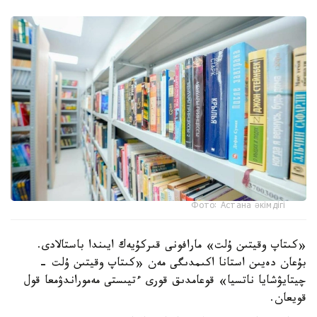
Фото: Астана әкімдігі
«كىتاپ وقيتىن ۇلت» مارافونى قىركۇيەك ايىندا باستالادى.
بۇعان دەيىن استانا اكىمدىگى مەن «كىتاپ وقيتىن ۇلت -
چيتايۋشايا ناتسيا» قوعامدىق قورى ءتيىستى مەموراندۋمعا قول
قويعان.