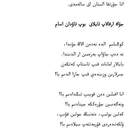
اتا جۇرتقا الستان اق سالەمدى.
جۇك ارقالاپ تايلاق بوپ تاۋدان اسام
كوڭىلىم الدە نەدەن الاڭ مۇندا،
نە دەپ جاۋاپ بەرەمىن ار الدىندا.
بابالار امانات قىپ تاستاپ كەتكەن
جىرلارىن وزىندەي قىپ جازا الدىم با؟
انا اقىلىن دەن قويىپ تىڭدادىم با؟
ونەگەسىن جۇرەككە جينادىم با؟
كەلىن بولىپ، ەنەنىڭ جولىن قۋىپ،
ۇلكەندەردى قۇرمەتتەپ سيلادىم با؟