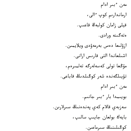
مەن ءبىر ادام
ارماندارىم كوپ ءالى،
قيلى زامان كولبەڭ قاعىپ.
ەتەگىنە ورادى.
ازۋلىعا دەس بەرمەۋدى ويلايمىن.
اشىلعاندا التى قارىس ارانى.
مۇڭعا تولى كەسەلەرگە تەلمىرەم،
تۇيىلگەندە شەر كوڭىلدىڭ قاباعى.
مەن ءبىر ادام
بويىمدا بار ءبىر جانىم.
سەزبەي قالام كەي پەندەنىڭ سىرلارىن.
بايەك بولعان جايىپ سالىپ،
كوڭىلىنىڭ سىرماعىن.