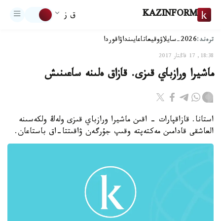
KAZINFORM
ق ز
ترەند:
2026-سايلاۋ
وقيعا
تاعايىنداۋ
اقوردا
18:38, 17 قاڭتار 2017
ماشيرا ورازباي قىزى. قازاق ەلىنە ساعىنىش
استانا. قازاقپارات - اقىن ماشيرا ورازباي قىزى ولەڭ ولكەسىنە
العاشقى قادامىن مەكتەپتە وقىپ جۇرگەن ۋاقىتتا-اق باستاعان.