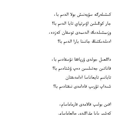
كىشىلەرگە سۇيەنىش بولا الدىم با،
جار كوڭىلىن اۋىرتپاي تابا الدىم با؟
وزىمشىلدىك الدىمدى توسقان كەزدە،
ادىلدىكتىڭ جانىنا بارا الدىم با؟
داڭعىل جولدى ۇرپاققا نۇسقادىم با،
قاناتىن جەتىلسىن دەپ ۇشتادىم با؟
تابانىم تايعاناسا ادامدىقتان
شىداپ تۇرىپ قادامدى نىقتادىم با؟
اقىن بولىپ قالامدى قارماماسام،
كەشىر بابا مۇراڭدى جالعاماسام.