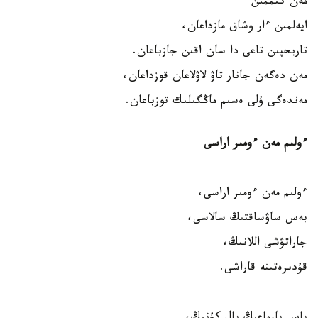
مەن كىممىن
ايەلمىن ءار وشاق مازداعان،
تاريحپىن تاعى دا سان اقىن جازباعان.
مەن دەگەن جانار تاۋ لاۋلاعان قوزداعان،
مەندەگى ۇلى ەسىم ماڭگىلىك توزباعان.
ءولىم مەن ءومىر اراسى
ءولىم مەن ءومىر اراسى،
بەس ساۋساقتىڭ سالاسى،
جاراتۋشى اللانىڭ،
قۇدىرەتىنە قاراشى.