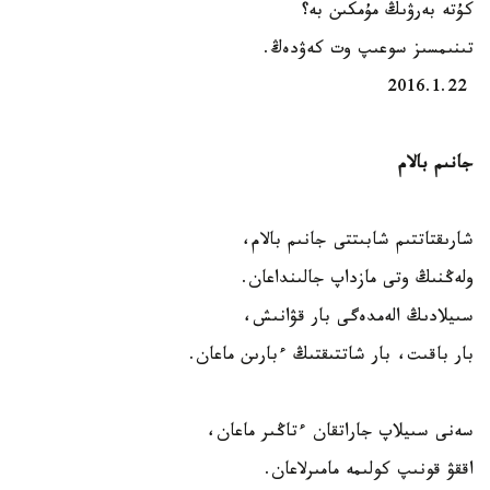
كۇتە بەرۋىڭ مۇمكىن بە؟
تىنىمسىز سوعىپ وت كەۋدەڭ.
2016.1.22
جانىم بالام
شارىقتاتتىم شابىتتى جانىم بالام،
ولەڭنىڭ وتى مازداپ جالىنداعان.
سىيلادىڭ الەمدەگى بار قۋانىش،
بار باقىت، بار شاتتىقتىڭ ءبارىن ماعان.
سەنى سىيلاپ جاراتقان ءتاڭىر ماعان،
اققۋ قونىپ كولىمە مامىرلاعان.