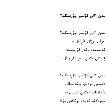
سەن ءالى كۇتىپ جۇرسىڭبە؟
سەن ءالى كۇتىپ جۇرسىڭبە؟
جولىما ۇزاق قارايلاپ،
كەلمەسەم ەگەر كۇرسىنبە،
ۇمىتتى ەكەن دەپ تار ويلاپ.
سەن ءالى كۇتىپ جۇرسىڭبە؟
ەلەسىن ىزدەپ وتكەننىڭ.
ماحاببات دەگەن تىلسىمدە،
جۇرەككە كەيدە توككەن مۇڭ.