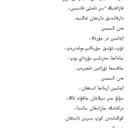
قازاقتىڭ ءبىر تامشى قانىمىن،
دارقاندىق دارىعان تەگىمە.
مەن كىممىن
ايەلمىن ەر جۇرەك،
تۇپ-تۇنىق جۇرەگىم مولدىرەپ،
جامانعا سەزىلىپ مۇزداي بوپ،
جاقسىعا تۇراتىن ەلجىرەپ.
مەن كىممىن
ايەلمىن ارمانعا اسىققان،
سۇلۋ جىر سيلاعان جاقۇت تاڭ،
ەركەلىك جاراسقان جانىنا،
كوڭىلدەن كوپ سىرىن تاستقان.