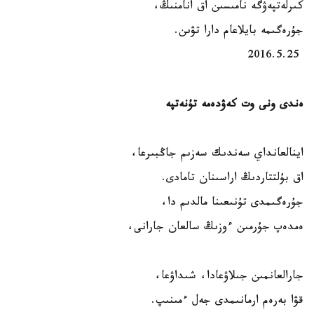
كىرلەتپەۋگە نامىسىن اق انامنىڭ،
جۇرەگىمە بايلاعام دارا تۋىن.
2016.5.25
ەندى ونى وت كەۋدەمە تۇنەتپە
اينالعانداي سەندىك سەزىم جاڭبىرعا،
اق بۇلتتاردىڭ اراسىنان تامادى.
جۇرەگىمدى تۇنىعىنا مالدىم دا،
ەمدەپ جۇرمىن ءوزىڭ سالعان جارانى،
جارالعانمىن جىلاۋعادا، شىداۋعا،
قۋا بەرەم ارمانىمدى جەل ءمىنىپ.