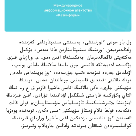
ول بار جوعى ءتورتىنشى، بەسىنشى سىنىپتارداعى كەزىندە
ولەڭدەرىمەن ءوزىنىڭ سىنىپتاستارىن عانا ەمەس، بۇكىل
مەكتەپتى تاڭعالدىرعان جەتكىنشەك اقىن ەدى. م. ورازباي قىزى
بۇگىندە ادەبيەتكە قاتىسى جوق باسقا سالانىڭ مامانى بولىپ،
اۋىلدىق جەردە قىزمەت ەتىپ جۇرسەدە، ءوز بويىنداعى ەلدەن
ەرەك تالانتى اقىندىق قاسيەتىن جوعالتقان ەمەس. ەرىنىڭ
سۇيىكتى جارى، ەكى بالانىڭ اناسى ماشيرا قازىر ق ح ر- نىڭ
التاي وكۋرگىنە قاراستى شىڭگىل اۋدانىندا تۇرادى. اقىن قىزدىڭ
ايتۋىنشا «تىرشىلىكتىڭ تاۋسىلماس جۇمىستارىنان» قولى قالت
ەتكەندە قولعا قالام ۇستاۋ سۇيىكتى ءىسى ەكەن. تومەندە پوەزيا
الەمىنەن ءوز ەنشىسىن ىزدەگەن اقىن ماشيرا ورازباي قىزىنىڭ
كوڭىلىمىزدەن شىققان بىرنەشە ولەڭىن جاريالاپ وتىرمىز.