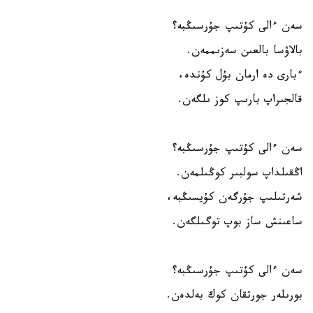
سەن ءالى كۇتىپ جۇرسىڭبە؟
بالاۋسا بالعىن سەزىممەن.
ءبارى دە ارمان بۇل كۇندە،
قالجىراپ بارىپ كوز ىلگەن.
سەن ءالى كۇتىپ جۇرسىڭبە؟
اڭقىلداپ سولبىر كوڭىلمەن.
شەرتىلىپ جۇرگەن كۇيسىڭبە،
ساعىنش ساز بوپ توگىلگەن.
سەن ءالى كۇتىپ جۇرسىڭبە؟
بورىلەر جورتقان كوك بەلدەن.