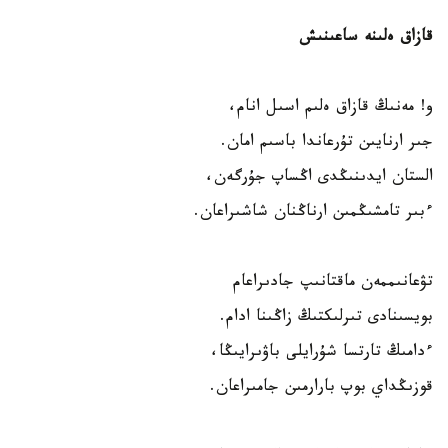
قازاق ەلىنە ساعىنىش
و! مەنىڭ قازاق ەلىم اسىل انام،
جىر ارنايىن تۇرعاندا باسىم امان.
الستان ايدىنىڭدى اڭساپ جۇرگەن،
ءبىر تامشىڭمىن ارناڭنان شاشىراعان.
تۋعانىممەن ماقتانىپ جادىراعام
بويسىنادى تىرلىكتىڭ زاڭىنا ادام.
ءدامىڭ تارتسا شۇرايلى باۋىرايىڭا،
قوزىڭداي بوپ بارارمىن جامىراعان.