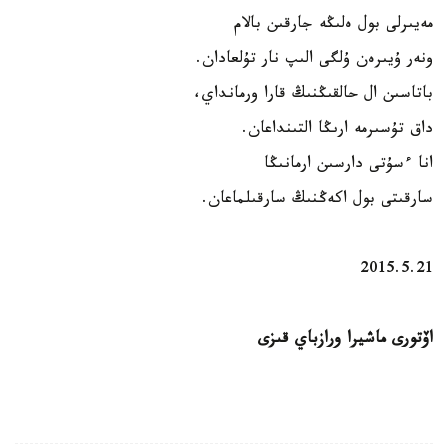
مەيىرلى بول ەلىڭە جارقىن بالام
ونەر ۇيىرەن ۇلگى الىپ نار تۇلعادان.
باتاسىن ال حالقىڭنىڭ قارا ورمانداي،
داق تۇسىرمە ارىڭا التىنداعان.
انا ءسۇتى دارسىن ارمانىڭا
سارقىتى بول اكەڭنىڭ سارقىلماعان.
2015.5.21
اۆتورى ماشيرا ورازباي قىزى