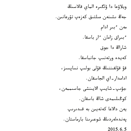
ويلاۋعا دا ۇلگىرە الماي قالاسىڭ
جەڭ ىشىنەن مىلتىق كەزەپ تۇرعانىن.
مەن ءبىر ادام
ءبىراق زامان ءار باسقا.
شاراڭ دا جوق
كەيدە ورتەنىپ جانباسقا.
قۋ قۇلقىننىڭ قۇلى بولىپ نساپسىز،
ادامدار-اي الجاسقان.
جۋىپ-شايىپ الايىنشى جاسىممەن،
كوڭىلىمدى شاڭ باسقان.
يەن دالاعا كەتەيىن بە قىدىرىپ
پەندەلەردىڭ شوعىرىنا بارماستان.
2015.6.5