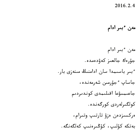
2016.2.4
مەن ءبىر ادام
مەن ءبىر ادام
جۇرەك جالعىز كەۋدەمدە.
ءبىر باسىمدا سان ادامنىڭ مىنەزى بار.
جاساپ ءجۇرمىن شەرمەندە،
جاعىمسۋعا اقىلىمدى كوندىردىم
كولگىرلەردى كورگەندە.
ەركسىزدەن ەزۋ تارتىپ وتىرام،
بەتكە كۇلىپ، كۇڭىرەنىپ كەلگەنگە.