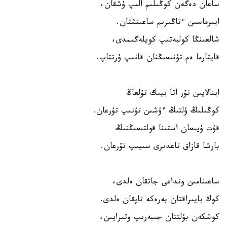
ساعان دەگەن كوڭىلىم الىپ ۇشقان،
ايىرماسىن ءتاڭىرىم ساعىنشتان.
شالعىنڭا كولبەتىپ كويلەگىمدى،
قايتارما ەم تۇنىعىڭنان قانىپ ۇرتتاپ.
اينالايىن نۇر اتا بيىك تۇلعاڭ
كوڭىلىڭ ۇلتىڭ ءۇشىن تۇنىپ تۇرعان.
قۇت ۇيىعان استىنا قولتىعىڭنىڭ
بارشا قازاق تاعدىرى سىيىپ تۇرعان.
ساعىنامىن ونداعى جاتقان ەلدى،
كوك بايىراقتان بەرەكە تاپقان ەلدى.
كوشكەن بۇلتتان جىبەرىپ وتىرايىن،