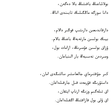
بولاشاعىڭ باقىتىڭ بالا دەگەن،
دانا سوزگە ماڭگىلىك تابىندى اناڭ.
دارقاندىعىن دارىتىپ قوڭىر دالام،
بيىك بولسىن مارتەبەڭ باعىڭ بالام.
ۇزاق بولسىن عۇمىرىڭ، ازامات بول،
ومىردەن نەسىبەڭ بار الىنباعان.
كىر جۇقتىرماي جالعاستىر سالتىڭدى امان،
داستۇرىڭە قۇرمەت قىل جارقىلداعان.
اق تىلەگىم وزىڭە ارناپ ايتقان،
اق ۇلى بول قازاقتىڭ اڭقىلداعان.