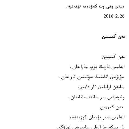
ەندى ونى وت كەۋدەمە تۇنەتپە.
2016.2.26
مەن كىممىن
مەن كىممىن
ايەلمىن نازىك بوپ جارالعان،
سۇلۋلىق انامنىڭ سۇتىنەن تارالعان.
يبامەن ارلىلىق ءار دايىم،
وشپەيتىن بىر ساتتە سانامنان،
مەن كىممىن
ايەلمىن سىر تۇنعان كوزىندە،
بار ىسكە جارالعان سابىرمەن توزۋگە.