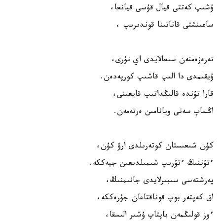
ۇشىپ كەتتى قيال قۇسى قيانعا،
ساعىنشتى قاناتىنا قوندىرىپ ،
تەرەزەمنەن سىعالايدى اي نۇرى،
ۇيقىمدى دا الىپ قاشىپ كورپەدەن.
قارا تۇندە قالىڭداتىپ قايعىنى،
اڭساپ سەنى ويانامىن ەرتەمەن.
كۇن شىعىستان كوتەرىلدى ارۋ كۇن،
ءتۇننىڭ ءتۇرىپ شىمىلدىعىن جيەككە.
پەرشتەسى سىبىرلايدى جانىمنىڭ،
اق كەپتەر بوپ قوناقتاعان جۇرەككە،
ءوز قولىڭمەن باپتاپ ۇشىر الىسقا،