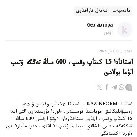
مادەنيەت
شەتەل قازاقتارى
без автора
اۆتور
11:40, 09 تامىز 2026
استانادا 15 كىتاپ وقىپ، 600 مىڭ تەڭگە ۇتىپ
الۋعا بولادى
استانا. KAZINFORM - استانا «كىتاپ وقيتىن ۇلت»
رەسپۋبليكالىق جوباسىنا قوسىلدى. ەلوردا تۇرعىندارى التى ايدا
15 كىتاپ وقىپ، ارنايى سىناقتاردان ءوتۋ ارقىلى 600 مىڭ
تەڭگەگە دەيىن اقشالاي سىيلىق ۇتىپ الا الادى، دەپ حابارلايدى
ەلوردا اكىمدىگى.