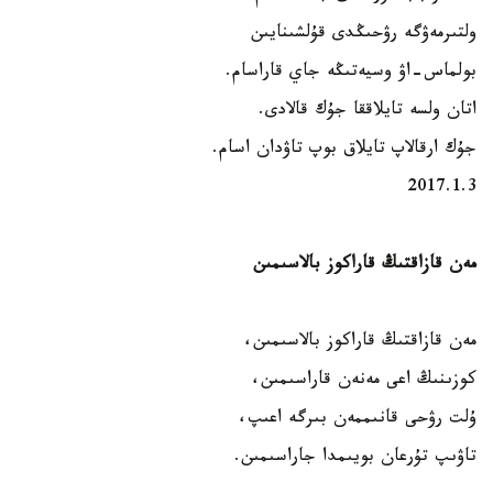
ولتىرمەۋگە رۋحىڭدى قۇلشىنايىن
بولماس-اۋ وسيەتىڭە جاي قاراسام.
اتان ولسە تايلاققا جۇك قالادى.
جۇك ارقالاپ تايلاق بوپ تاۋدان اسام.
2017.1.3
مەن قازاقتىڭ قاراكوز بالاسىمىن
مەن قازاقتىڭ قاراكوز بالاسىمىن،
كوزىنىڭ اعى مەنەن قاراسىمىن،
ۇلت رۋحى قانىممەن بىرگە اعىپ،
تاۋىپ تۇرعان بويىمدا جاراسىمىن.