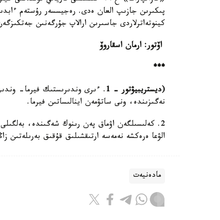
پىكىرىن جازىپ العان ەدى. رەجيسسەر رۇستەم ءابدىر
كينوتەاترلاردى جاسىرىن ارالاپ جۇرگەنىن جەتكىزگەن
اۆتور: ارمان اسقاروۆ
***
(ديستريبيۋتور
- 1
. ءىرى وندىرىستىك فيرما- وندىر
نەگىزىندە، ونى ساتۋمەن اينالىساتىن فيرما.
2. كەلىسىلگەن اۋماق پەن رىنوك شەگىندە، بەلگىلى 
الۋعا ەرەكشە نەمەسە ارتىقشىلىق قۇقىق بەرىلەتىن زاڭ
مادەنيەت