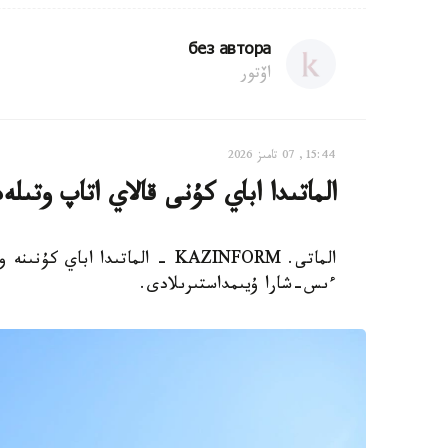
без автора
اۆتور
15:44, 07 تامىز 2026
الماتىدا اباي كۇنى قالاي اتاپ وتىلە
الماتى. KAZINFORM - الماتىدا ا
ءىس-شارا ۇيىمداستىرىلادى.