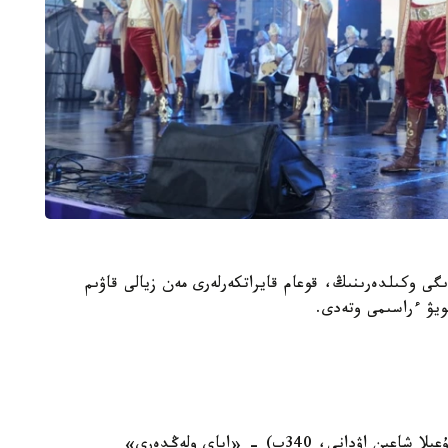
لا اكىمدىگى وكىلدەرىنىڭ، قوعام قايراتكەرلەرى مەن زيالى قاۋىم
ويۋ ءراسىمى وتەدى.
16:00, ناۋرىزباي اۋدانىنىڭ كوميۋنيتي ورتالىعى (شۇعىلا شاعىن اۋدانى، 340ب) - «اباي ولەڭدەرى»