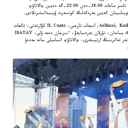
وتەتىن «اباي الەمى» كونسەرت-سپەكتاكلى. ول 8- تامىز ساعات 18:00-دەن 22:00-گە دەيىن «الاتاۋ»
قويىلىمنان كەيىن مەرەكەلىك كونسەرت ۇيىمداستىرىلادى.
باعدارلامادا ماقپال ءجۇنىسوۆا، جانار دۋعالوۆا، 6ellucci, KeshYou, اسحات تارعىن، IL Canto كۆارتەتى، تالعات
كۇزەمبايەۆ، ەرلان ءبىلال، نۇرلىبەك ناعمەتوۆ، سەرىك يساحان، نۇرلان بەردىبايەۆ، ءبىرجان دەمە ۇلى، ISATAY
ر تەاترىنىڭ ارتيستەرى، «الاتاۋ» انسامبلى جانە مەدەۋ