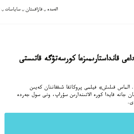
الەمدە
قازاقستان
ساياسات
ت
عى قانداستارىمىزعا كورسەتۋگە قاتىستى
ى. الماس قىلىش» فيلمى پروكاتقا شىققاننان كەيىن
ان جانە قايدا كورە الاتىندارىن سۇراپ، ونى سول جەردە
ى.