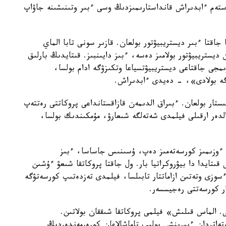
تەم ءابدىراش قانداستارىمىزدىڭ وسى ءبىر وتىنىشىنە جاۋاپ
جاقتا ءبىر ديستريبيۋتور بولعان. قازىر سونى تابا الماي
ديستريبيۋتور بولامىز دەسە، ءبىز دايىنبىز. قىتايدىڭ بارلىق
مجى جاقتاعى ديستريبيۋتسياعا وتكىزۋگە ادام بولسا،
گە بولادى»، - دەيدى ءابدىراش.
تار بولعان. ءبىراق الدىمەن قازاقستانداعى پروكاتتى رەتتەپ
لدەر ارقىلى فيلمدى شەتەلگە شىعارۋ، مۇمكىندىك بولسا،
ر، ءوزىمىز كورسەتەمىز دەپ، ۇسىنىس جاساسا، ءبىز
قىتايدا دا بيۋروكراتيا بار. ول جاقتا پروكاتقا شىعۋ ءۇشىن
سوزى وتەتىن ازاماتتار تابىلسا، فيلمدى تەزدەتىپ كورسەتۋگە
ار كورسەتتى رەجيسسەر.
ى «قازاق حاندىعى. الماس قىلىش» فيلمى پروكاتقا شىققان بولاتىن.
تەاتردان ءبىرىنشى بولىپ تاماشالاعان كورەرمەندەردىڭ