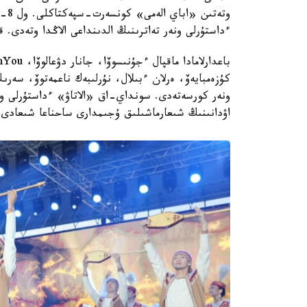
ءداستۇرلى ونەر تەاترىنىڭ الدىنداعى الاڭدا وتەدى. 
ونەر كورسەتەدى. سونداي-اق «الاتاۋ» ءداستۇرلى ونە
اۋدانىنىڭ شىعارماشىلىق ۇجىمدارى ساحناعا شىعادى.