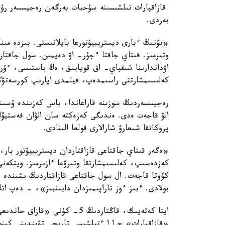
قازاقپارات تىلشىسىنە سۇحبات بەرگەن رەجيسسەر رۇس
بەردى.
«بۇنىڭ ءبارى ديستريبيۋتورعا بايلانىستى. بىزدە مىنا 
وتىرمىز. قىتاي جاقتا ءجۇر- اۋ دەيمىن. سول جاقتان 
اۋداندارىنا شىقپاي- اق قويايىق، ەڭ باستىسى، ءۇرى
كەلىسىمشارتتى راسىمدەپ، فيلمدى اپارىپ كورسەتۋ
رەجيسسەردىڭ سوزىنە قاراعاندا، باس كەزىندە ۇسىنىس
الۋ قاجەت ەدى. ەندىگى كەزەكتە سان الۋان فەستيۆا
پروكاتقا شىعارۋ شارالارى قولعا الىنادى.
«ەگەر قىتاي جاقتاعى قازاقتاردان ديستريبيۋتور با
كەزدەسىپ، كەلىسىمشارتقا وتىرۋعا ءازىرمىز. ويتكەنى 
كۆوتا قاجەت. ال سول جاقتاعى قازاقتاردىڭ ىشىندە ء
بولادى. ءبىز ءوز تاراپىمىزدان دايىنبىز»، - دەپ ات
ايتا كەتەيىك، قاڭتاردىڭ 5- كۇن
«قازاقپارات» ح ا ا ءتىلشىسى تاريحي تۋىندىنى كينو