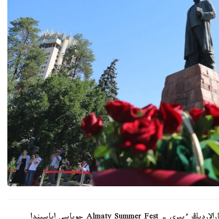
الماتى اكىمدىگىنىڭ مالىمەتىنشە، نەگىزگى ءىس-شارالاردىڭ ءبىرى - Almaty Summer Fest جوباسى اياسىندا