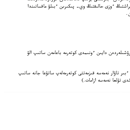
اشتىڭ ءوزى حالىقتىڭ وي- پىكىرىن ءبىلۋ ماقساتىندا
.
ۋشىلەردەن دايىن ءونىمدى كوتەرمە باعامەن ساتىپ الۋ
ءبىر تاۋار نەمەسە قىزمەتتى كوتەرمەلەپ ساتۋعا جانە ساتىپ
دى تۇلعا نەمەسە ازامات.)