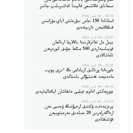
سىر وڭىرىندەگى باقاتام كەسەنەسى مەن
سىعاناق قالاشىعى قالپىنا كەلتىرىلىپ جاتىر
18:10, 06 تامىز 2026
استانادا 150 جاس سۋرەتشى اباي مۇراسىن
قىلقالاممەن دارىپتەدى
13:07, 06 تامىز 2026
بيىل ەل تەاترلارىندا بالالارعا ارنالعان
قويىلىمداردى 560 مىڭعا جۋىق كورەرمەن
تاماشالادى
12:56, 06 تامىز 2026
ەلوردادا ورتالىق ازياداعى ەڭ ءىرى پوپ-
مادەنيەت فەستيۆالى باستالدى
08:16, 06 تامىز 2026
«ورمەكشى ادام» فيلمى ەشقاشان اياقتالمايدى
14:54, 05 تامىز 2026
پرەزيدەنت ۇلتتىق ارحيۆتىڭ ۇجىمى مەن
ارداگەرلەرىن 20 جىلدىق مەرەيتويمەن
قۇتتىقتادى