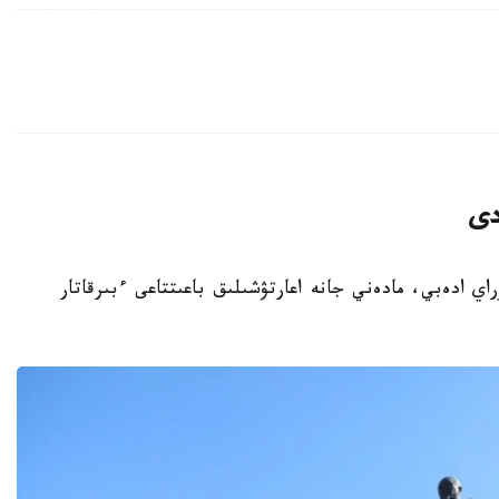
دى
باي كۇنىنە وراي ادەبي، مادەني جانە اعارتۋشىلىق باعىتتاعى ءبىرقاتار