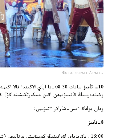
Фото: акимат Алматы
10- تامىز
ساعات 08:30-دا اباي الاڭىندا قا
وكىلدەرىنىڭ قاتىسۋىمەن اقىن ەسكەرتكىشىنە گۇل ق
ودان بولەك ءىس-شارالار ءتىزىمى:
8-تامىز