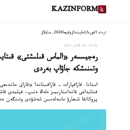
KAZINFORM
ترەند:
اقوردا
تاعايىنداۋ
وقيعا
2026-سايلاۋ
14:31, 16 قاڭتار 2017
رەجيسسەر «الماس قىلىشتى» قىتايدا
وتىنىشكە جاۋاپ بەردى
استانا. قازاقپارات - قازاقستاندا «قازاق حاندىع
قىتايداعى قانداستارىمىز ەلەڭ ەتىپ، فيلمدى قاش
پروكاتقا شىعارۋ ماسەلەسىن شەشۋدى وتىنگەن ەد