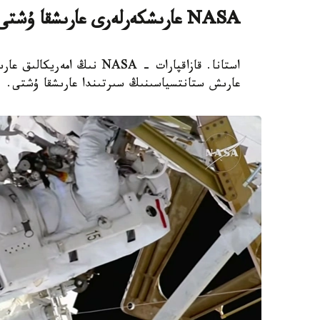
NASA عارىشكەرلەرى عارىشقا ۇشتى
استانا. قازاقپارات - NASA 
عارىش ستانتسياسىنىڭ سىرتىندا عارىشقا ۇشتى.