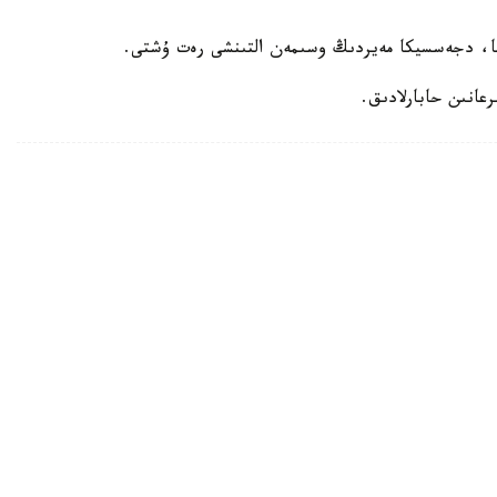
سا، دجەسسيكا مەيردىڭ وسىمەن التىنشى رەت ۇشتى.