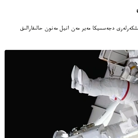
نىڭ امەريكالىق عارىشكەرلەرى دجەسسيكا مەير مەن انيل مەنون حالىقارالىق