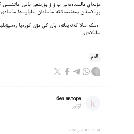
ورنالاسقان پحەنتحەككە جاساعان ساپارىندا جاسادى.
ەسكە سالا كەتەيىك، پان گي مۋن كورەيا رەسپۋبليكا
سانالادى.
الەم
без автора
اۆتور
13:24, 07 تامىز 2026