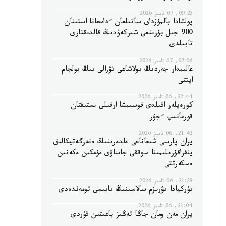
09:25, 07 تامىز 2026
پولشادا بالمۇزداق ساتىلعان ءدامحانا استىنان
900 جىل بۇرىنعى شىركەۋدىڭ قالدىقتارى
تابىلدى
07:06, 07 تامىز 2026
عالىمدار جەردىڭ بولاشاعى تۋرالى تىڭ بولجام
ايتتى
22:44, 06 تامىز 2026
كورەيلەر اقىلدى قوسىمشا ارقىلى ىستىقتان
قورعانىپ ءجۇر
21:43, 06 تامىز 2026
يران پارسى شىعاناعى ەلدەرىنىڭ ەنەرگەتيكالىق
ينفراقۇرىلىمىنا سوققى جاساۋى مۇمكىن ەكەنىن
ەسكەرتتى
21:29, 06 تامىز 2026
تۇركيادا تۋريزم سالاسىنىڭ تابىسى تومەندەدى
21:04, 06 تامىز 2026
يران مەن ومان جاڭا تەڭىز باعىتىن قۇردى