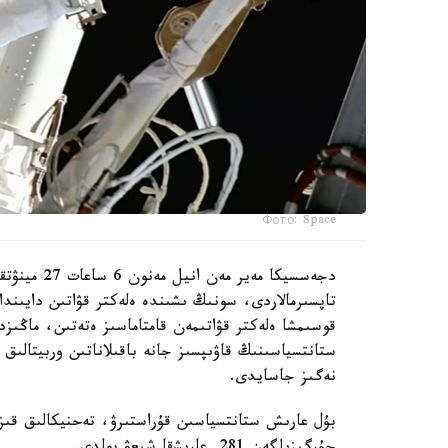
Фото: Space
دجەسسيكا مە
تاپسىرمالاردى، سونىڭ ىشىندە ەلەكتر قۋاتىن دايىندا
قوسىمشا ەلەكتر قۋاتىمەن قامتاماسىز ەتەتىن، ماڭىزد
ستانتسياسىنىڭ قاۋىپسىز جانە باقىلاناتىن وربيتالىق 
نەگىز جاسايدى.
بۇل عارىش ستانتسياسىن قۇراستىرۋ، تەحنيكالىق قىزم