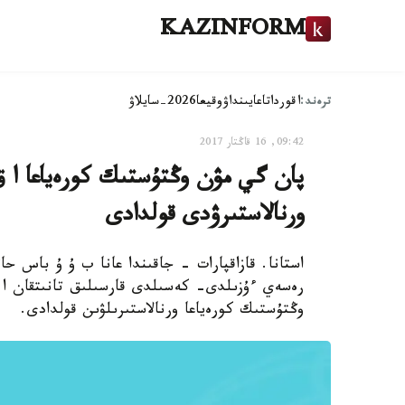
KAZINFORM
ترەند:
اقوردا
تاعايىنداۋ
وقيعا
2026-سايلاۋ
09:42, 16 قاڭتار 2017
پان گي مۋن وڭتۇستىك كورەياعا ا 
ورنالاستىرۋدى قولدادى
استانا. قازاقپارات - جاقىندا عانا ب ۇ ۇ باس ح
وڭتۇستىك كورەياعا ورنالاستىرىلۋىن قولدادى.