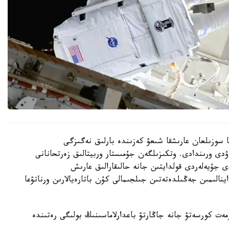
ير مەن انيل مەنون 6 ساعات 27 مينۋتقا سوزىلعان عارىشقا شىعۋ كەزىندە بارلىق نەگىزگى
ۋدى ورىندادى. وتكىزىلگەن جۇمىستار وربيتالىق زەرتحانانى
ى جۇيەلەردى قولدايتىن جانە حالىقارالىق عارىش
اينالىمىن جەڭىلدەتەتىن جىلجىمالى كۇن باتارەيالارىن ورناتۋعا
ەت كورسەتۋ جانە جاڭارتۋ باعدارلاماسىنىڭ بولىگى رەتىندە