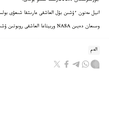
جۇرگىزىلگەن 281-عارىشقا شىعۋ بولدى.
انيل مەنون ءۇشىن بۇل العاشقى عارىشقا شىعۋى بول
وسىعان دەيىن NASA وربيتاعا العاشقى روبوتىن ۇشىرعانىن حابارلادىق.
الەم
ريزابەك نۇسىپبەك ۇلى
اۆتور
11:25, 07 تامىز 2026