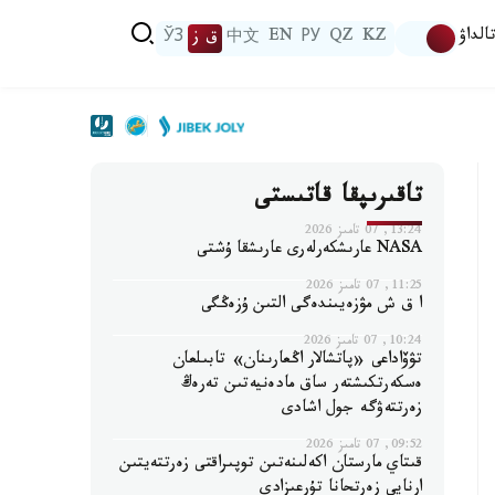
الداۋ
KZ
QZ
РУ
EN
中文
ق ز
ЎЗ
تاقىرىپقا قاتىستى
13:24, 07 تامىز 2026
NASA عارىشكەرلەرى عارىشقا ۇشتى
11:25, 07 تامىز 2026
ا ق ش مۋزەيىندەگى التىن ۇزەڭگى
10:24, 07 تامىز 2026
تۋۆاداعى «پاتشالار اڭعارىنان» تابىلعان
ەسكەرتكىشتەر ساق مادەنيەتىن تەرەڭ
زەرتتەۋگە جول اشادى
09:52, 07 تامىز 2026
قىتاي مارستان اكەلىنەتىن توپىراقتى زەرتتەيتىن
ارنايى زەرتحانا تۇرعىزادى