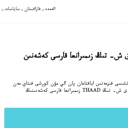
الەمدە
قازاقستان
ساياسات
ت
ق ش- تىڭ زىمىرانعا قارسى كەشەنىن
اتشىسى قىزمەتىن اياقتاعان پان گي مۋن كورشى قىتاي مەن
رەسەي ءۇزىلدى- كەسىلدى قارسىلىق تانىتقان ا ق ش- تىڭ THAAD زىمىرانعا قارسى كەشەنىنىڭ