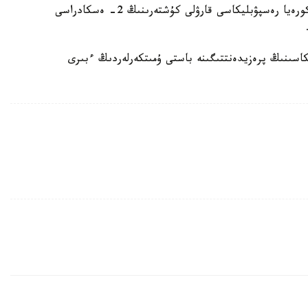
مۇنداي مالىمدەمەنى ب ۇ ۇ بۇرىنعى باس حاتشىسى كورەيا رەسپۋبليكاسى قارۋلى كۇشتەرىنىڭ 2- ەسكادراسى
سىنىڭ پرەزيدەنتتىگىنە باستى ۇمىتكەرلەردىڭ ءبىرى