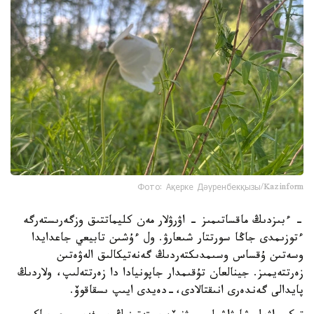
Фото: Ақерке Дәуренбекқызы/Kazinform
- ءبىزدىڭ ماقساتىمىز - اۋرۋلار مەن كليماتتىق وزگەرىستەرگە
ءتوزىمدى جاڭا سورتتار شىعارۋ. ول ءۇشىن تابيعي جاعدايدا
وسەتىن ۇقساس وسىمدىكتەردىڭ گەنەتيكالىق الەۋەتىن
زەرتتەيمىز. جينالعان تۇقىمدار جاپونيادا دا زەرتتەلىپ، ولاردىڭ
پايدالى گەندەرى انىقتالادى،-دەيدى ايىپ ىسقاقوۆ.