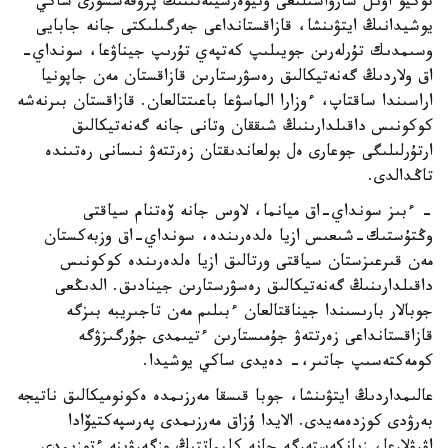
توكيو اۋىل شارۋاشىلىعى ۋنيۆەرسيتەتىنىڭ پروفەسسورى ساكي
يوشيدانىڭ ايتۋىنشا، قازاقستانداعى جەرگىلىكتى جانە جابايى
وسىمدىك تۇرلەرىن جويىلىپ كەتپەي تۇرىپ جيناۋعا، سونداي-
اق ولاردىڭ گەنەتيكالىق رەسۋرستارىن قازاقستان مەن جاپونيا
اراسىندا ساقتاپ، ءوزارا الماسۋعا باعىتتالعان. قازاقستان بىرنەشە
كوكونىس داقىلدارىنىڭ شىققان وتانى جانە گەنەتيكالىق
ارتۇرلىلىگى جوعارى ەل بولعاندىقتان زەرتتەۋ نىسانى رەتىندە
تاڭدالدى.
- ءبىز سونداي-اق ميانما، لاوس جانە ۆەتنام سياقتى
وڭتۇستىك-شىعىس ازيا ەلدەرىندە، سونداي-اق وزبەكستان
مەن قىرعىزستان سياقتى ورتالىق ازيا ەلدەرىندە كوكونىس
داقىلدارىنىڭ گەنەتيكالىق رەسۋرستارىن جينادىق. الدىڭعى
جوبالار بارىسىندا جيناقتالعان ءبىلىم مەن تاجىريبە بىزگە
قازاقستانداعى زەرتتەۋ جۇمىستارىن ءتيىمدى جۇرگىزۋگە
كومەكتەسىپ جاتىر،- دەيدى ساكي يوشيدا.
عالىمداردىڭ ايتۋىنشا، جوبا قىسقا مەرزىمدە ەكونوميكالىق ناتيجە
بەرۋدى كوزدەمەيدى. الايدا ۇزاق مەرزىمدى پەرسپەكتيۆادا