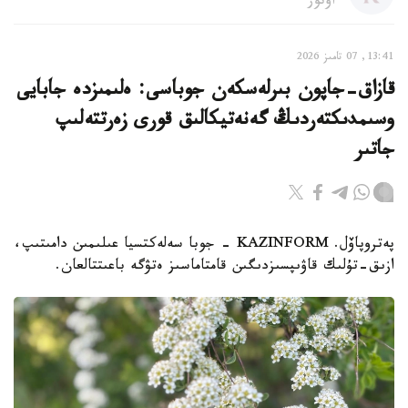
اۆتور
13:41, 07 تامىز 2026
قازاق-جاپون بىرلەسكەن جوباسى: ەلىمىزدە جابايى
وسىمدىكتەردىڭ گەنەتيكالىق قورى زەرتتەلىپ
جاتىر
پەتروپاۆل. KAZINFORM - جوبا سەلەكتسيا عىلىمىن دامىتىپ،
ازىق-تۇلىك قاۋىپسىزدىگىن قامتاماسىز ەتۋگە باعىتتالعان.