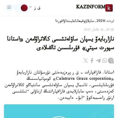
KAZINFORM
ق ز
ترەند:
2026-سايلاۋ
وقيعا
تاعايىنداۋ
اقوردا
07:45, 16 قاڭتار 2017
نازاربايەۆ يسپان ساۋلەتشىسى كالاتراۆامەن «استانا
سپورت سيتي» قۇرىلىسىن تالقىلادى
استانا. قازاقپارات - ق ر پرەزيدەنتى نۇرسۇلتان نازاربايەۆ
«Calatrava Grace corporation» كومپانياسىنىڭ
قۇرىلتايشىسى، تانىمال يسپان ساۋلەتشىسى سانتياگو كالاتراۆامەن
كەزدەستى، دەپ حابارلايدى قازاقپاراتتىڭ ارناۋلى ءتىلشىسى
ارنۇر راحىمبەكوۆ ءابۋ- دابيدەن.