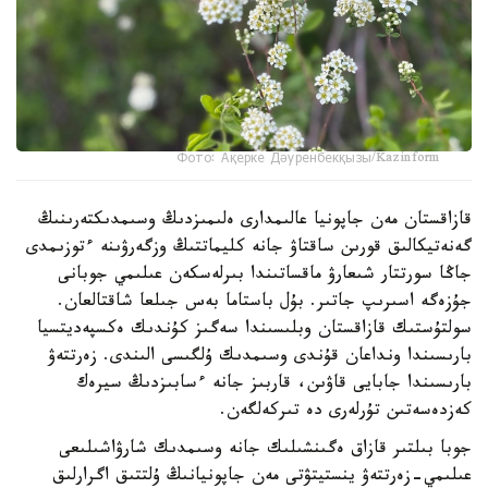
Фото: Ақерке Дәуренбекқызы/Kazinform
قازاقستان مەن جاپونيا عالىمدارى ەلىمىزدىڭ وسىمدىكتەرىنىڭ
گەنەتيكالىق قورىن ساقتاۋ جانە كليماتتىڭ وزگەرۋىنە ءتوزىمدى
جاڭا سورتتار شىعارۋ ماقساتىندا بىرلەسكەن عىلىمي جوبانى
جۇزەگە اسىرىپ جاتىر. بۇل باستاما بەس جىلعا شاقتالعان.
سولتۇستىك قازاقستان وبلىسىندا سەگىز كۇندىك ەكسپەديتسيا
بارىسىندا ونداعان قۇندى وسىمدىك ۇلگىسى الىندى. زەرتتەۋ
بارىسىندا جابايى قاۋىن، قاربىز جانە ءسابىزدىڭ سيرەك
كەزدەسەتىن تۇرلەرى دە تىركەلگەن.
جوبا بىلتىر قازاق ەگىنشىلىك جانە وسىمدىك شارۋاشىلىعى
عىلىمي-زەرتتەۋ ينستيتۋتى مەن جاپونيانىڭ ۇلتتىق اگرارلىق