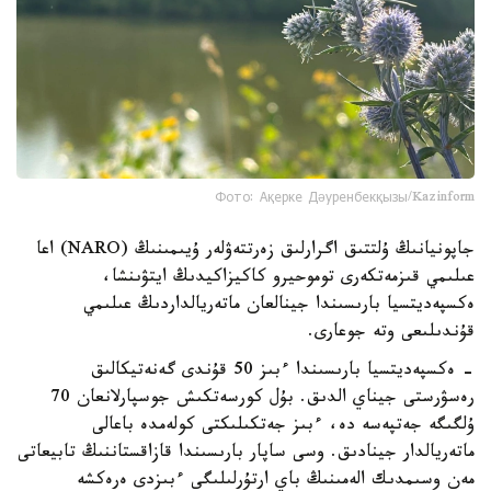
Фото: Ақерке Дәуренбекқызы/Kazinform
جاپونيانىڭ ۇلتتىق اگرارلىق زەرتتەۋلەر ۇيىمىنىڭ (NARO) اعا
عىلىمي قىزمەتكەرى توموحيرو كاكيزاكيدىڭ ايتۋىنشا،
ەكسپەديتسيا بارىسىندا جينالعان ماتەريالداردىڭ عىلىمي
قۇندىلىعى وتە جوعارى.
- ەكسپەديتسيا بارىسىندا ءبىز 50 قۇندى گەنەتيكالىق
رەسۋرستى جيناي الدىق. بۇل كورسەتكىش جوسپارلانعان 70
ۇلگىگە جەتپەسە دە، ءبىز جەتكىلىكتى كولەمدە باعالى
ماتەريالدار جينادىق. وسى ساپار بارىسىندا قازاقستاننىڭ تابيعاتى
مەن وسىمدىك الەمىنىڭ باي ارتۇرلىلىگى ءبىزدى ەرەكشە