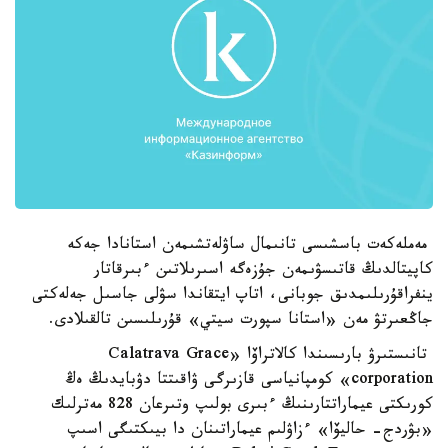
مەملەكەت باسشىسى تانىمال ساۋلەتشىمەن استانادا جەكە
كاپيتالدىڭ قاتىسۋىمەن جۇزەگە اسىرىلاتىن ءبىرقاتار
ينفراقۇرىلىمدىق جوبانى، اتاپ ايتقاندا سۋلى جاسىل جەلەكتى
جاڭعىرتۋ مەن «استانا سپورت سيتي» قۇرىلىسىن تالقىلادى.
تانىستىرۋ بارىسىندا كالاتراۆا «Calatrava Grace
corporation» كومپانياسى قازىرگى ۋاقىتتا دۋبايدىڭ ەڭ
كورىكتى عيماراتتارىنىڭ ءبىرى بولىپ وتىرعان 828 مەترلىك
«بۋردج- حاليۆا» ءزاۋلىم عيماراتىنان دا بيىكتىگى اسىپ