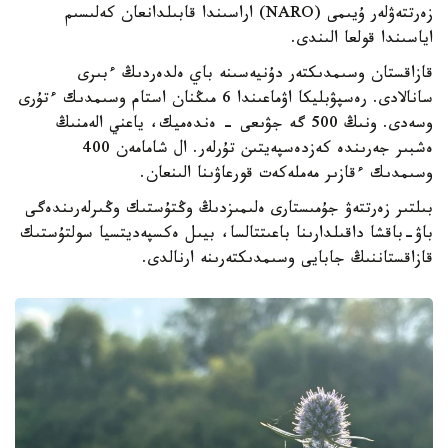
زەرتتەۋلەر ۇيىمى (NARO) اراسىندا قابىلدانعان كەلىسىم
اياسىندا قولعا الىندى.
قازاقستان وسىمدىكتەر دۇنيەسىنە باي ەلدەردىڭ ءبىرى
سانالادى. رەسپۋبليكا اۋماعىندا 6 مىڭنان استام وسىمدىك ءتۇرى
وسەدى. ونىڭ 500 گە جۋىعى - ەندەميك، ياعني الەمنىڭ
ەشبىر جەرىندە كەزدەسپەيتىن تۇرلەر. ال شامامەن 400
وسىمدىك ءقازىر مەملەكەت قورعاۋىنا الىنعان.
بىلتىر زەرتتەۋ جۇمىستارى ەلىمىزدىڭ وڭتۇستىك وڭىرلەرىندەگى
باۋ-باقشا داقىلدارىنا باعىتتالسا، بيىل ەكسپەديتسيا سولتۇستىك
قازاقستاننىڭ جابايى وسىمدىكتەرىنە ارنالدى.