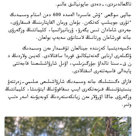
تاڭعالدىردى،-دەدى جاپونيالىق عالىم.
جالپى سوڭعى ءۇش عاسىردا الەمدە 600 دەن استام وسىمدىك
ءتۇرى جويىلىپ كەتكەن. بۇعان ورمان القاپتارىنىڭ قىسقارۋى،
جەردى شامادان تىس يگەرۋ، ۋربانيزاتسيا، كليماتتىڭ وزگەرۋى
جانە قورشاعان ورتانىڭ لاستانۋى سەبەپ بولعان.
ەكسپەديتسيا كەزىندە جينالعان تۇقىمدار مەن وسىمدىك
ۇلگىلەرى ارنايى گەنەتيكالىق قوردا ساقتالادى. كەيىن ولاردىڭ د
ن ق-سىنا تالداۋ جۇرگىزىلىپ، اۋىل شارۋاشىلىعىنا قاجەتتى
پايدالى قاسيەتتەرى انىقتالادى.
قازاق ەگىنشىلىك جانە وسىمدىك شارۋاشىلىعى عىلىمي-زەرتتەۋ
ينستيتۋتىنىڭ قىزمەتكەرى ايىپ ىسقاقوۆتىڭ ايتۋىنشا، كليماتتىڭ
وزگەرۋى جاڭا اۋرۋلار مەن زيانكەستەردىڭ كوبەيۋىنە اسەر ەتىپ
وتىر.