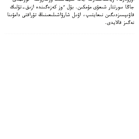
اۋرۋلارعا، زيانكەستەرگە جانە كليماتتىڭ وزگەرۋىنە ءتوزىمدى
جاڭا سورتتار شىعۋى مۇمكىن. بۇل ءوز كەزەگىندە ازىق-تۇلىك
قاۋىپسىزدىگىن نىعايتىپ، اۋىل شارۋاشىلىعىنىڭ تۇراقتى دامۋىنا
نەگىز قالايدى.
سىرتقى ساياسات
قوعام
ريزابەك نۇسىپبەك ۇلى
اۆتور
11:06, 07 تامىز 2026
قازاقستاندىق مەكتەپ ديرەكتورلارى قىتايدىڭ
ءبىلىم جۇيەسىندەگى جاساندى ينتەللەكت
تاجىريبەسىن مەڭگەردى