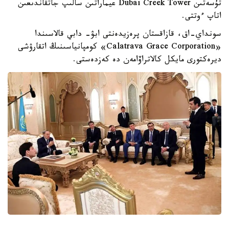
تۇسەتىن Dubai Creek Tower عيماراتىن سالىپ جاتقاندىعىن
اتاپ ءوتتى.
سونداي-اق، قازاقستان پرەزيدەنتى ابۋ- دابي قالاسىندا
«Calatrava Grace Corporation» كومپانياسىنىڭ اتقارۋشى
ديرەكتورى مايكل كالاتراۆامەن دە كەزدەستى.