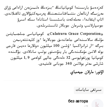
كەزدەسۋ بارىسىندا كومپانيانىڭ ءبىزدىڭ ەلىمىزبەن اراداعى ۇزاق
مەرزىمگە ارنالعان ىنتىماقتاستىعىنىڭ پەرسپەكتيۆالارى تالقىلاندى.
اتاپ ايتقاندا، مەملەكەت باسشىسىنا استانادا ىسكە اسىرۋ
جوسپارلانىپ وتىرعان جوبالار تانىستىرىلدى.
«Calatrava Grace Corporation» كومپانياسى جىلجىمايتىن
مۇلىك سالاسىنداعى جاھاندىق جوبالارعا ءوز كليەنتتەرىمەن
بىرگە ءار ترانزاكسيا ءۇشىن 100 ميلليون دوللارعا دەيىن قارجى
بولە الاتىن مۇمكىندىگى بار ينۆەستور بولىپ سانالادى. بۇگىندە
كومپانيا پورتفوليوسى 32 ەلدەگى جالپى كولەمى 1,9 ميلليون
شارشى مەتر بولاتىن 340 جوبانى قامتيدى.
اۆتور: مارلان جيەمباي
سىرتقى ساياسات
без автора