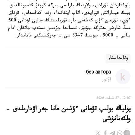
بلوكتاردان تۇرادى، ولاردىڭ بارلىعى بىرگە كوپفۋنكتسيونالدىق
بيىك عيماراتتى قۇرايدى. اتاپ ايتقاندا، وندا كەڭسەلەر، قوناق
ءۇي، تۇرعىن ءۇي كەشەنى بار. قۇرىلىستىڭ جالپى اۋدانى 500
مىڭ شارشى مەترگە جۋىق. نىساندا جۇمىس ىستەپ جاتقان ادام
سانى - 5000، سونىڭ 3347 سى - جەرگىلىكتى ماماندار.
وتانداستار
без автора
اۆتور
12:07, 27 شىلدە 2026
پولياك بولىپ تۋعانى ءۇشىن عانا جەر اۋدارىلدى -
ولكەتانۋشى