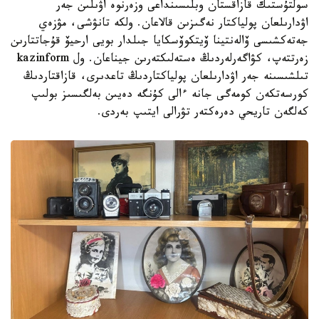
سولتۇستىك قازاقستان وبلىسىنداعى وزەرنوە اۋىلىن جەر
اۋدارىلعان پولياكتار نەگىزىن قالاعان. ولكە تانۋشى، مۋزەي
جەتەكشىسى ۆالەنتينا ۆيتكوۆسكايا جىلدار بويى ارحيۆ قۇجاتتارىن
زەرتتەپ، كۋاگەرلەردىڭ ەستەلىكتەرىن جيناعان. ول kazinform
تىلشىسىنە جەر اۋدارىلعان پولياكتاردىڭ تاعدىرى، قازاقتاردىڭ
كورسەتكەن كومەگى جانە ءالى كۇنگە دەيىن بەلگىسىز بولىپ
كەلگەن تاريحي دەرەكتەر تۋرالى ايتىپ بەردى.