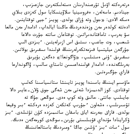
ەرتەرەكتە اۋىل تۇرعىندارىنان ەستەلىكتەرىن جازعىزىپ،
جينادىم. ماسەلەن، ەفروسينيا سلاۆينسكايا سول كەزدى بىلاي
ەسكە الادى: «جول وتە ۇزاق بولدى. پويىز ءجيى توقتايتىن.
ادەتتە كولدەر مەن وزەندەردىڭ ماڭىنا ايالداپ، ادامدار مەن مالعا
سۋ بەرىپ، تاماقتاندىراتىن. توقتاعان ساتتە جۇرت دالاعا
شىعىپ، وت جاعىپ، ىستىق اس ازىرلەيتىن. ءبىزدى الىپ
جۇرگەن ميليتسيا قىزمەتكەرلەرىنىڭ قولىندا ىسقىرىق بولاتىن.
ىسقىرىق ءۇنى ەستىلىپ، «ۆاگونعا!» دەگەن بۇيرىق
بەرىلگەندە، ادامدار قولىنداعىسىن تاستاي سالىپ، ۆاگوندارعا
قاراي جۇگىرەتىن.
ماۋسىم ايىنىڭ باسىندا پويىز تايىنشا ستانسياسىنا كەلىپ
توقتادى. كوز الدىمىزدا شەتى مەن شەگى جوق ۇلان-عايىر دالا
جايىلىپ جاتتى. حالىق وتە كوپ ەدى. سوڭعى جۇك تە
تۇسىرىلىپ، ەشەلون ءجۇرىپ كەتكەن كەزدە ەرەكشە ءبىر وقيعا
بولدى. قازاق جەرىنە اياق باسقان ساتىمىزدە كۇن تۇتىلدى. ءبىز
ۋكراينادا مۇنداي قۇبىلىستى بۇرىن-سوڭدى كورمەگەن ەدىك.
سول ءسات ءبىز ءۇشىن جاڭا ءومىردىڭ باستالعانىنىڭ