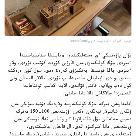
فوتو: اقەركە داۋرەنبەك قىزى/kazinform
يۆان پاۆەنسكي ءوز ەستەلىگىندە: «تايىنشا ستانسياسىندا
ءبىزدى جۇك كولىكتەرى مەن قارۋلى كۇزەت كۇتىپ تۇردى. ولار
ءبىزدى جاڭا قونىسقا جەتكىزۋى كەرەك ەدى. سول كۇن ەرەكشە
ىستىق بولدى. اپتاپتان ساعىمدانىپ تۇردى. بالالار الىستان ونى
كول دەپ ويلاپ، قاتتى قۋاندى. الايدا كەلىپ توقتاعاندا
الدىمىزدا جالاڭاش دالا عانا جاتتى.
ادامدارمەن بىرگە جۇك كولىكتەرىنە ولاردىڭ دۇنيە-مۇلكى مەن
ۇلكەن شاتىرلار تيەلگەن ەكەن. ۇزىندىعى 100-150 مەترگە
دەيىن جەتەتىن بۇل شاتىرلارعا ءار وتباسى تەك توسەگى مەن
ورىندىعىن عانا كىرگىزە الدى. ال قالعان جاشىكتەرى،
ۇستەلدەرى مەن باسقا دا زاتتارى سىرتتا، شاتىرلاردىڭ جانىندا