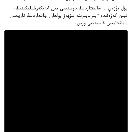
بۇل مۋزەي - حالىقتاردىڭ دوستىعى مەن ادامگەرشىلىگىنىڭ،
قيىن كەزەڭدە ءبىر-بىرىنە سۇيەۋ بولعان جانداردىڭ تاريحىن
باياندايتىن قاسيەتتى ورىن.