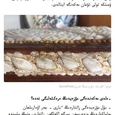
ۇمىتكە تولى تۋعان مەكەنگە اينالدى.
فوتو: اقەركە داۋرەنبەك قىزى/kazinform
-
ەلدى مەكەندەگى مۋزەيدىڭ ەرەكشەلىگى نەدە؟
- بۇل مۋزەيدەگى زاتتاردىڭ ءبارى - جەر اۋدارىلعان
پولياكتاردىڭ وزدەرىمەن بىرگە اكەلگەن زاتتارى. ونىڭ ىشىندە