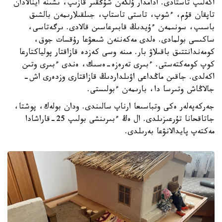
اكەلىپ تاستادى. ادامدار ۇلكەن شۇڭقىر قازىپ، ىشىنە اينالادان
تاپقان قۇم، ءشوپ، تاستى تاستاپ، جىلقىلارىمەن بالشىق
باسىپ، سونىمەن ءۇيدىڭ قابىرعاسىن قالادى. ىرگەتاسى،
ساكىسى بولمادى. ەلدى مەكەننەن شىعۋعا رۇقسات جوق،
كومەندانتتىق باقىلاۋ بار. مىنە وسى كەزدە قازاقتار پولياكتارعا
كوپ كومەكتەستى. ءبىرى تەرەزە-ەسىك، ەندى ءبىرى وتىن
اكەلدى. جاقىن ماڭداعى اۋىلداردىڭ قازاقتارى وزدەرى اش-
جالاڭاش وتىرسا دا، بارىمەن ءبولىستى.
جەركەپەلەر ەكى وتباسىعا ارناپ سالىندى. ودان بولەك، پوشتا،
جاتاقحانا تۇرعىزىلدى. ال ەڭ ءبىرىنشى بولىپ 25-قاراشادا
مەكتەپ پايدالانۋعا بەرىلدى.