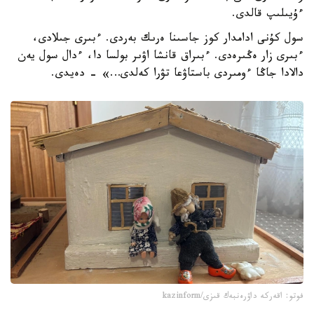
ءۇيىلىپ قالدى.
سول كۇنى ادامدار كوز جاسىنا ەرىك بەردى. ءبىرى جىلادى،
ءبىرى زار ەڭىرەدى. ءبىراق قانشا اۋىر بولسا دا، ءدال سول يەن
دالادا جاڭا ءومىردى باستاۋعا تۋرا كەلدى…» - دەيدى.
فوتو: اقەركە داۋرەنبەك قىزى/kazinform