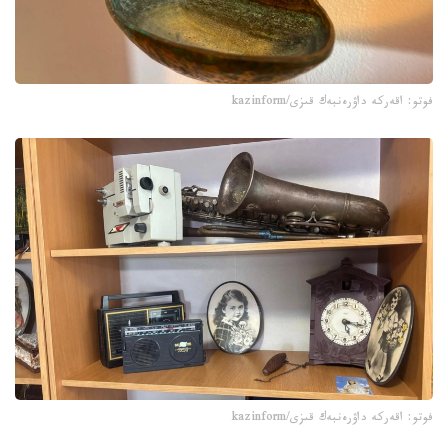
فوتو: اقەركە داۋرەنبەك قىزى/kazinform
فوتو: اقەركە داۋرەنبەك قىزى/kazinform