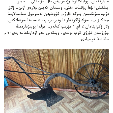
حابارلانعان. پولياكتارعا وزدەرىمەن مال-مۇلىكتى - سيىر-
جىلقىنى الۋعا رۇقسات ەتتى. وسىدان كەيىن ولاردى ازىن-اۋلاق
دۇنيە-مۇلكىمەن بىرگە قارۋلى كۇزەتپەن تەمىرجول ستانسالارىنا
جەتكىزىپ، جۇك ۆاگوندارىنا وتىرعىزىپ، شىعىسقا جونەلتكەن.
ولار ۋكراينادان 2 اي ءجۇرىپ كەلدى. جولدا پويىزداردىڭ
جۇرۋىنەن تۇرۋى كوپ بولدى، ويتكەنى جەر اۋدارىلعانداردى ادام
ساناتىنا قوسپادى.