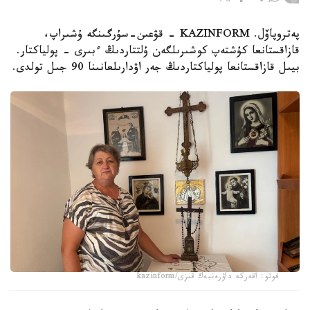
پەتروپاۆل. KAZINFORM - قۋعىن-سۇرگىنگە ۇشىراپ،
قازاقستانعا كۇشتەپ كوشىرىلگەن ۇلتتاردىڭ ءبىرى - پولياكتار.
بيىل قازاقستانعا پولياكتاردىڭ جەر اۋدارىلعانىنا 90 جىل تولدى.
فوتو: اقەركە داۋرەنبەك قىزى/kazinform