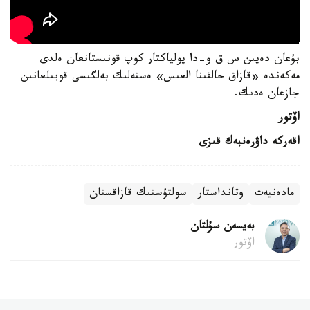
بۇعان دەيىن س ق و-دا پولياكتار كوپ قونىستانعان ەلدى
مەكەندە «قازاق حالقىنا العىس» ەستەلىك بەلگىسى قويىلعانىن
جازعان ەدىك.
اۆتور
اقەركە داۋرەنبەك قىزى
مادەنيەت
وتانداستار
سولتۇستىك قازاقستان
بەيسەن سۇلتان
اۆتور