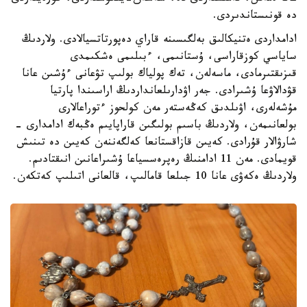
دە قونىستاندىردى.
ادامداردى ەتنيكالىق بەلگىسىنە قاراي دەپورتاتسيالادى. ولاردىڭ
ساياسي كوزقاراسى، ۇستانىمى، ءبىلىمى ەشكىمدى
قىزىقتىرمادى، ماسەلەن، تەك پولياك بولىپ تۋعانى ءۇشىن عانا
قۋدالاۋعا ۇشىرادى. جەر اۋدارىلعانداردىڭ اراسىندا پارتيا
مۇشەلەرى، اۋىلدىق كەڭەستەر مەن كولحوز ءتوراعالارى
بولعانىمەن، ولاردىڭ باسىم بولىگىن قاراپايىم ەڭبەك ادامدارى -
شارۋالار قۇرادى. كەيىن قازاقستانعا كەلگەننەن كەيىن دە تىنىش
قويمادى. مەن 11 ادامنىڭ رەپرەسسياعا ۇشىراعانىن انىقتادىم.
ولاردىڭ ەكەۋى عانا 10 جىلعا قامالىپ، قالعانى اتىلىپ كەتكەن.