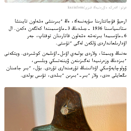
فوتو: اقەركە داۋرەنبەك قىزى/kazinform
ارحيۆ قۇجاتتارىنا سۇيەنسەك، ەڭ ءبىرىنشى ەشەلون تايىنشا
ستانسياسىنا 1936 -جىلدىڭ 3-ماۋسىمىندا كەلگەن ەكەن. ال
6-ماۋسىمدا بىرنەشە ەشەلون قاتارىنان توقتاپ، جەر
اۋدارىلعانداردى ۇلكەن لەگى ءتۇستى.
مەنىڭ ويىمشا، ولاردى بولمەي اۋىل-اۋىلمەن كوشىردى. ويتكەنى
ءبىزدىڭ وزەرنىيدا نەگىزىنەن ۆيننەتسكي وبلىسى،
ۆولوچايەۆسكي اۋدانىنىڭ تۇرعىندارى تۇردى. بۇل، ءبىر جاعىنان
ىڭعايلى ەدى، ولار ءبىر-ءبىرىن ءبىلدى، تۋىس بولدى.