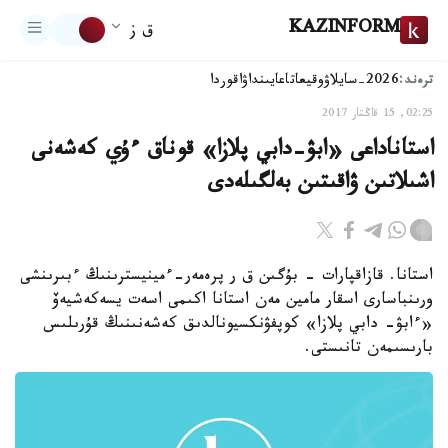
KAZINFORM
ق ز
ترەند:
2026-سايلاۋ
وقيعا
تاعايىنداۋ
اقوردا
02:25, 15 قاڭتار 2017
استاناداعى «ابۋ-دابي پلازا» قوناق ءۇي كەشەنى
اشىلاتىن ۋاقىتىن بەلگىلەدى
استانا. قازاقپارات - بۇگىن ق ر پرەمەر-ءمينيسترىنىڭ ءبىرىنشى
ورىنباسارى اسقار مامين مەن استانا اكىمى اسەت يسەكەشيەۆ
«ءابۋ- دابي پلازا» كوپفۋنكسيونالدىق كەشەنىنىڭ قۇرىلىس
بارىسىمەن تانىستى.