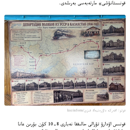
قونىستانۋشى» مارتەبەسى بەرىلدى.
فوتو: اقەركە داۋرەنبەك قىزى/kazinform
قونىس اۋدارۋ تۋرالى حالىققا نەبارى 8-10 كۇن بۇرىن عانا