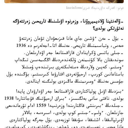
فوتو: اقەركە داۋرەنبەك قىزى/kazinform
-
ۆالەنتينا ۆلاديميروۆنا، وزەرنوە اۋىلىنىڭ تاريحىن زەرتتەۋگە
نە
تۇرتكى بولدى؟
- بۇل - مەن ءۇشىن جاي عانا قىزىعۋدان تۋعان زەرتتەۋ
ەمەس، وتباسىمنىڭ تاريحى. مەنىڭ اتا-اجەلەرىم دە 1936
-جىلى باتىس ۋكراينادان قازاقستانعا جەر اۋدارىلعان.
سوندىقتان بالا كۇنىمنەن ۇلكەندەردىڭ اڭگىمەسىن تىڭداپ
ءوستىم. كەيىن ولاردىڭ ەستەلىكتەرى بىرتىندەپ ۇمىتىلا
باستاعانىن كورىپ، ارحيۆتەردى اقتارۋعا كىرىستىم. بۇگىندە بۇل
جۇمىس مەنىڭ ءومىرىمنىڭ ماڭىزدى بولىگىنە اينالدى.
ءبىزدىڭ اۋىل پولياكتاردى قازاقستانعا جەر اۋدارۋدان پايدا
بولدى. ناقتى سانى بەلگىسىز، ءبىراق ارحيۆتىك قۇجاتتاردا 1938
-جىلدىڭ ءبىرىنشى قاڭتارىندا وزەرنىيدا 1559 ادام تۇرعاندىعى
جازىلعان. ءولىم-ءجىتىم كوپ بولدى، اسىرەسە، بالالار
اۋىرتپالىققا، اشتىققا، سۋىققا توزبەدى. بۇل جەرگە پولياكتاردى
عانا ەمەس، نەمىستەردى دە، شەشەن-ينگۋشتەردى، كورەيلەردى