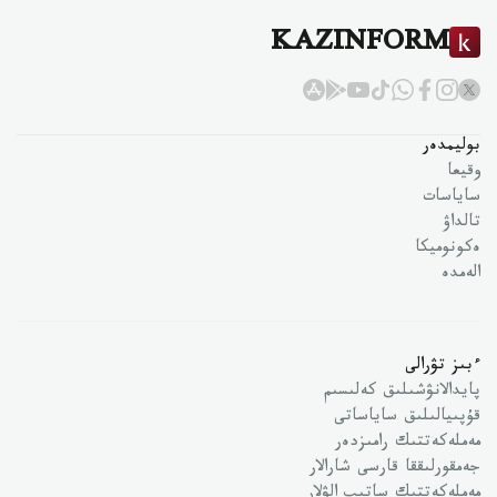
KAZINFORM
بوليمدەر
وقيعا
ساياسات
تالداۋ
ەكونوميكا
الەمدە
ءبىز تۋرالى
پايدالانۋشىلىق كەلىسىم
قۇپىيالىلىق ساياساتى
مەملەكەتتىك رامىزدەر
جەمقورلىققا قارسى شارالار
مەملەكەتتىك ساتىپ الۋلار