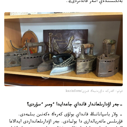
بەلگىسىندەي اسەر قالدىردى».
فوتو: اقەركە داۋرەنبەك قىزى/kazinform
-
جەر اۋدارىلعاندار قانداي جاعدايدا ءومىر ءسۇردى؟
- ولار باسپانانىڭ قانداي بولۋى كەرەك ەكەنىن بىلمەدى.
قۇرىلىس ماتەريالدارى دا بولمادى. جەر اۋدارىلعانداردى ايدالاعا