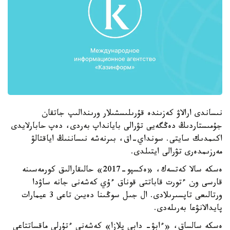
نىساندى ارالاۋ كەزىندە قۇرىلىسشىلار ورىندالىپ جاتقان
جۇمىستاردىڭ دەڭگەيى تۋرالى بايانداپ بەردى، دەپ حابارلايدى
اكىمدىك سايتى. سونداي-اق، بىرنەشە نىساننىڭ اياقتالۋ
مەرزىمدەرى تۋرالى ايتىلدى.
ەسكە سالا كەتسەك، «ەكسپو-2017» حالىقارالىق كورمەسىنە
قارسى ون ءتورت قاباتتى قوناق ءۇي كەشەنى جانە ساۋدا
ورتالىعى تاپسىرىلادى. ال جىل سوڭىنا دەيىن تاعى 3 عيمارات
پايدالانۋعا بەرىلەدى.
ەسكە سالساق، «ءابۋ- دابي پلازا» كەشەنى ءتۇرلى ماقساتتاعى