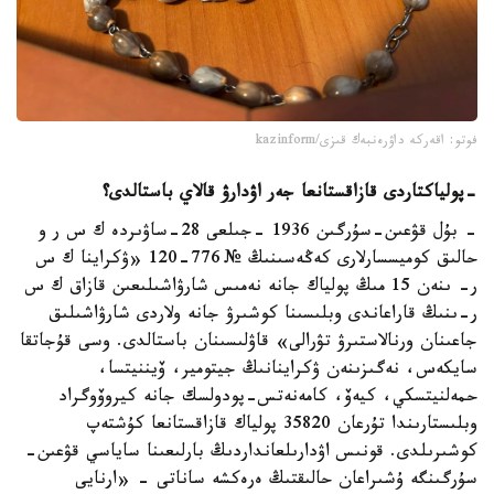
فوتو: اقەركە داۋرەنبەك قىزى/kazinform
-
پولياكتاردى قازاقستانعا جەر اۋدارۋ قالاي باستالدى؟
- بۇل قۋعىن-سۇرگىن 1936 -جىلعى 28-ساۋىردە ك س ر و
حالىق كوميسسارلارى كەڭەسىنىڭ № 776-120 «ۋكراينا ك س
ر- ىنەن 15 مىڭ پولياك جانە نەمىس شارۋاشىلىعىن قازاق ك س
ر-ىنىڭ قاراعاندى وبلىسىنا كوشىرۋ جانە ولاردى شارۋاشىلىق
جاعىنان ورنالاستىرۋ تۋرالى» قاۋلىسىنان باستالدى. وسى قۇجاتقا
سايكەس، نەگىزىنەن ۋكراينانىڭ جيتومير، ۆيننيتسا،
حمەلنيتسكي، كيەۆ، كامەنەتس-پودولسك جانە كيروۆوگراد
وبلىستارىندا تۇرعان 35820 پولياك قازاقستانعا كۇشتەپ
كوشىرىلدى. قونىس اۋدارىلعانداردىڭ بارلىعىنا ساياسي قۋعىن-
سۇرگىنگە ۇشىراعان حالىقتىڭ ەرەكشە ساناتى - «ارنايى