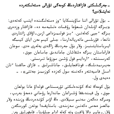
-
جەرگىلىكتى قازاقتاردىڭ كومەگى تۋرالى ەستەلىكتەردە
نە
ايتىلادى؟
- بۇل تۋرالى اننا ساۆينسكايا ءوز ەستەلىگىندە ايتىپ كەتەدى:
«بىزگە اۋىلدان شىعۋعا رۇقسات ەتىلمەسە دە، قازاقتار وزدەرى
بىزگە ءجيى كەلەتىن. ءبىز قولىمىزداعى ازىن-اۋلاق زاتتاردى
نانعا، قۇرىلىس ماتەريالدارىنا، جىلى كيىم مەن اياق كيىمگە
ايىرباستايتىنبىز. ولار بۇل جەردىڭ زاڭدى يەلەرى ەدى. سوعان
قاراماستان بىزگە ەشقاشان جاماندىق جاساعان جوق،
كەرىسىنشە، ءاردايىم قول ۇشىن سوزۋعا تىرىستى.
مەيىرىمدىلىك، قوناقجايلىق، جاناشىرلىق - قازاق حالقىنا ءتان
اسىل قاسيەتتەر ەكەنىنە سول كەزدە كوزىمىز جەتتى»، -
دەيدى ول.
بۇل كومەك تەك كۇندەلىكتى تۇرمىستاعى قولداۋ عانا بولعان
جوق، ول قيىندىققا ۇشىراعان جاندارعا رۋحاني دەمەۋ بەرىپ،
ومىرگە دەگەن سەنىم سىيلادى. ەڭ اۋىر كۇندەردىڭ وزىندە ولار
جالعىز ەمەس ەكەنىن سەزىندى. باستاپقىدا بوتەن كورىنگەن
ۇلان-عايىر دالا ۋاقىت وتە كەلە ادام جىلۋىنا، قامقورلىق پەن