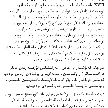
XVIII عاسىردا باسىلعان بيبليا، سونداي-اق، يكونالار،
تۇرمىستىق زاتتار مەن قولدان جاسالعان بۇيىمدار بار. ءالى دە
اكەلىپ تاپسىرىپ جاتقاندار بار. مىنا بولمەدەن ءبىزدىڭ اتا-
اجەلەرىمىزدىڭ قالاي تۇرعانىن كورۋگە بولادى. ارينە، بۇرىن
ەدەنى بولماعان، ءارى توبەسى دە تومەن ەدى. ءبىراق،
وسىنداي كەرۋەت تۇرعان، اجەلەرىمىز شەبەر بولعان عوي،
توسەك-ورىندى كەستەلەپ تىككەن. جيھازدى دا وزدەرىمەن
بىرگە الىپ كەلگەن. ءار شاڭىراقتا اعاشتان جاسالعان ساندىقتار
بولدى، بۇل بۇيىمدا كيىم كەشەكتى دە، ازىق-تۇلىكتى دە
ساقتادى، ءارى ۇستەل، ءارى ورىندىق بولدى.
مۋزەيگە كەلۋشىلەر از ەمەس. جەرگىلىكتى تۇرعىندارمەن قاتار
قازاقستاننىڭ ءار وڭىرىنەن، سونداي-اق پولشادان ارنايى ىزدەپ
كەلەتىن قوناقتار بار. ولار اتا-بابالارىنىڭ تاعدىرىمەن تانىسىپ،
وتباسىلىق تاريحىنا قاتىستى دەرەكتەردى ىزدەيدى.
ءبىزدىڭ ماقساتىمىز - وتكەندى جاي عانا كورسەتۋ ەمەس، وسى
جەردە ءومىر سۇرگەن ادامداردىڭ تاعدىرىن، ولاردىڭ باستان
كەشكەن اۋىر كەزەڭىن كەلەر ۇرپاقتىڭ جادىندا ساقتاۋ.