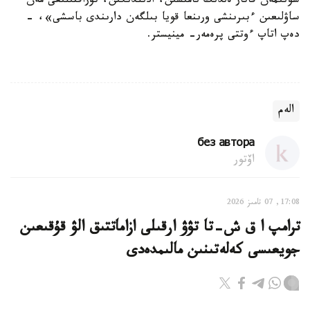
سونىمەن قاتار ەلدىڭ نامىسىن، ادىلدىگىن، تۇراقتىلىعى مەن
ساۋلىعىن ءبىرىنشى ورىنعا قويا بىلگەن دارىندى باسشى»، -
دەپ اتاپ ءوتتى پرەمەر- مينيستر.
الەم
без автора
اۆتور
17:08, 07 تامىز 2026
ترامپ ا ق ش-تا تۋۋ ارقىلى ازاماتتىق الۋ قۇقىعىن
جويعىسى كەلەتىنىن مالىمدەدى