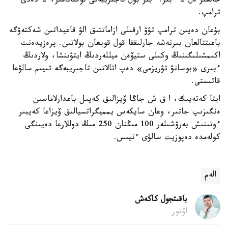
جالعىز ەل - ءبىز. ءبىز بۇل تاجىريبەنى توقتاتامىز، - دەدى
ترامپ.
بۇعان دەيىن ترامپ تۋۋ ارقىلى ازاماتتىق الۋ قاعيداتىن شەكتەۋگە
باعىتتالعان بىرنەشە جارلىققا قول قويعان بولاتىن. پرەزيدەنت
اكىمشىلىگىنىڭ وكىلى ستيۆەن ميللەردىڭ ايتۋىنشا، ولاردىڭ
ءبىرى «بوسانۋ تۋريزمى» دەپ اتالاتىن تاجىريبەگە تىيىم سالۋعا
قاتىستى.
ايتا كەتەيىك، ا ق ش جاڭا ۆيزالىق كەپىل باعدارلاماسىن
ەنگىزىپ جاتىر، وعان سايكەس يمميگراتسيالىق ۆيزاعا كەيبىر
ءوتىنىش بەرۋشىلەر 100 مىڭنان 250 مىڭ دوللارعا دەيىنگى
كولەمدە دەپوزيت سالۋى ءتيىس.
الەم
باقىتجول كاكەش
اۆتور