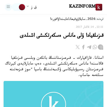
KAZINFORM
ق ز
ترەند:
2026-سايلاۋ
وقيعا
تاعايىنداۋ
اقوردا
12:11, 14 قاڭتار 2017
قىزىلقيادا ۇلى ماناس ەسكەرتكىشى اشىلدى
استانا. قازاقپارات - قىرعىزستاننىڭ باتكەن وبلىسى قىزىلقيا
قالاسىندا ماناس ەسكەرتكىشى اشىلدى، دەپ حابارلايدى كيرتاگ
قىرعىزستان رەسپۋبليكاسى ۇكىمەتىنىڭ باسپا ءسوز قىزمەتىنە
سىلتەمە جاساپ.