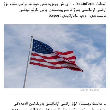
استانا. kazinform - ا ق ش پرەزيدەنتى دونالد ترامپ ەلدە تۋۋ
ارقىلى ازاماتتىق بەرۋ تاجىريبەسىنەن باس تارتۋ نيەتىن
مالىمدەدى، دەپ حابارلايدى Report.
Фото: Pexels
- مەنىڭ ويىمشا، تۋۋ ارقىلى ازاماتتىق بەرىلەتىن الەمدەگى