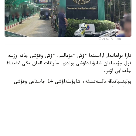
Фото: ข่าวสด
قازا بولعاندار اراسىندا ءۇش ءمۇعالىم، ءۇش وقۋشى جانە وزىنە
قول جۇمساعان شابۋىلداۋشى بولدى. جاراقات العان ەكى ادامنىڭ
جاعدايى اۋىر.
پوليتسيانىڭ مالىمەتىنشە، شابۋىلداۋشى 14 جاستاعى وقۋشى
بولعان. ول كەم دەگەندە 26 رەت وق اتقان، ال تۇتقىندالعاننان
كەيىن ودان تاعى 34 وق تابىلعان. الدىن الا مالىمەت بويىنشا،
تاپانشا ونىڭ اتاسىنا تيەسىلى بولعان.
پوليتسيا سونىمەن قاتار شابۋىلداۋشى مەكتەپ اۋماعىندا وق
اتپاس بۇرىن اتا-اجەسىن ۇيىندە اتىپ ولتىرگەن دەپ شامالاپ
وتىر.