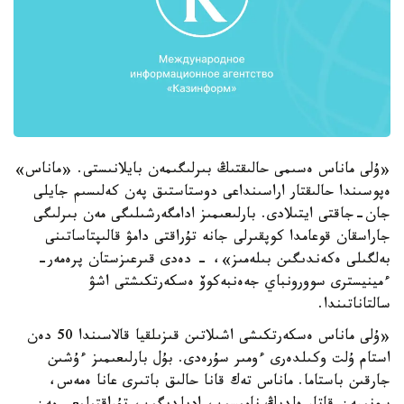
«ۇلى ماناس ەسىمى حالىقتىڭ بىرلىگىمەن بايلانىستى. «ماناس»
ەپوسىندا حالىقتار اراسىنداعى دوستاستىق پەن كەلىسىم جايلى
جان-جاقتى ايتىلادى. بارلىعىمىز ادامگەرشىلىگى مەن بىرلىگى
جاراسقان قوعامدا كوپقىرلى جانە تۇراقتى دامۋ قالىپتاساتىنى
بەلگىلى ەكەندىگىن بىلەمىز»، - دەدى قىرعىزستان پرەمەر-
ءمينيسترى سوورونباي جەەنبەكوۆ ەسكەرتكىشتى اشۋ
سالتاناتىندا.
«ۇلى ماناس ەسكەرتكىشى اشىلاتىن قىزىلقيا قالاسىندا 50 دەن
استام ۇلت وكىلدەرى ءومىر سۇرەدى. بۇل بارلىعىمىز ءۇشىن
جارقىن باستاما. ماناس تەك قانا حالىق باتىرى عانا ەمەس،