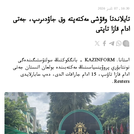
16:30, 07 تامىز 2026
تايلاندتا وقۋشى مەكتەپتە وق جاۋدىرىپ، جەتى
ادام قازا تاپتى
استانا. KAZINFORM - بانگكوكتىڭ سولتۇستىگىندەگى
نونتابۋري پروۆينسياسىنىڭ مەكتەبىندە بولعان اتىستان جەتى
ادام قازا تاۋىپ، 15 ادام جاراقات الدى، دەپ حابارلايدى
Reuters.