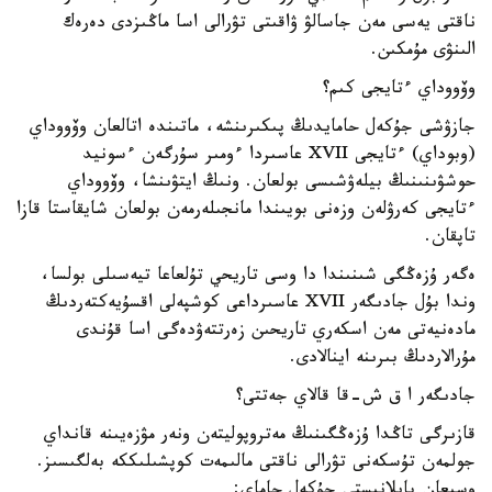
ناقتى يەسى مەن جاسالۋ ۋاقىتى تۋرالى اسا ماڭىزدى دەرەك
الىنۋى مۇمكىن.
وۆووداي ءتايجى كىم؟
جازۋشى جۇكەل حامايدىڭ پىكىرىنشە، ماتىندە اتالعان وۆووداي
(وبوداي) ءتايجى XVII عاسىردا ءومىر سۇرگەن ءسونيد
حوشۋىنىنىڭ بيلەۋشىسى بولعان. ونىڭ ايتۋىنشا، وۆووداي
ءتايجى كەرۋلەن وزەنى بويىندا مانجىلەرمەن بولعان شايقاستا قازا
تاپقان.
ەگەر ۇزەڭگى شىنىندا دا وسى تاريحي تۇلعاعا تيەسىلى بولسا،
وندا بۇل جادىگەر XVII عاسىرداعى كوشپەلى اقسۇيەكتەردىڭ
مادەنيەتى مەن اسكەري تاريحىن زەرتتەۋدەگى اسا قۇندى
مۇرالاردىڭ بىرىنە اينالادى.
جادىگەر ا ق ش-قا قالاي جەتتى؟
قازىرگى تاڭدا ۇزەڭگىنىڭ مەتروپوليتەن ونەر مۋزەيىنە قانداي
جولمەن تۇسكەنى تۋرالى ناقتى مالىمەت كوپشىلىككە بەلگىسىز.
وسىعان بايلانىستى جۇكەل حاماي: