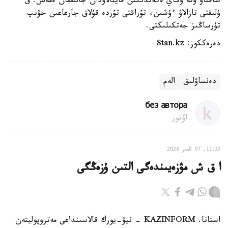
ساقتاۋ وتە وڭاي ەكەندىگىن قايتالاۋدان جالىققان ەمەس. ق
ۇلىقتى تازالاۋ ءۇشىن، تۇراقتى تۇردە قۇلاق جارعاعىن جۋىپ
تۇرساڭىز جەتكىلىكتى.
دەرەككوز: Stan.kz
دەنساۋلىق
الەم
без автора
اۆتور
11:25, 07 تامىز 2026
ا ق ش مۋزەيىندەگى التىن ۇزەڭگى
استانا. KAZINFORM - نيۋ-يورك قالاسىنداعى مەتروپوليتەن