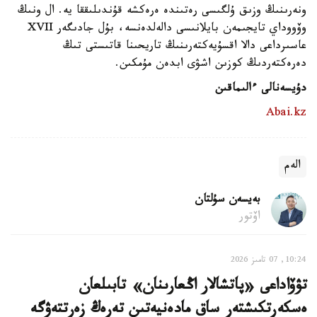
ونەرىنىڭ وزىق ۇلگىسى رەتىندە ەرەكشە قۇندىلىققا يە. ال ونىڭ
وۆووداي تايجىمەن بايلانىسى دالەلدەنسە، بۇل جادىگەر XVII
عاسىرداعى دالا اقسۇيەكتەرىنىڭ تاريحىنا قاتىستى تىڭ
دەرەكتەردىڭ كوزىن اشۋى ابدەن مۇمكىن.
دۇيسەنالى ءالىماقىن
Abai.kz
الەم
بەيسەن سۇلتان
اۆتور
10:24, 07 تامىز 2026
تۋۆاداعى «پاتشالار اڭعارىنان» تابىلعان
ەسكەرتكىشتەر ساق مادەنيەتىن تەرەڭ زەرتتەۋگە