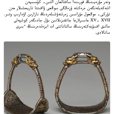
ونەر مۋزەيىنىڭ قورىندا ساقتالعان التىن- كۇمىسپەن
اشەكەيلەنگەن ەرەكشە ۇزەڭگى سوڭعى ۋاقىتتا تاريحشىلار مەن
تۇركى- موڭعول مۇراسىن زەرتتەۋشىلەردىڭ نازارىن اۋدارىپ وتىر.
XV- XVII عاسىرلارعا جاتقىزىلاتىن بۇل جادىگەر كوشپەلى
حالىق اقسۇيەكتەرىنىڭ سالتاناتتى ات ابزەلدەرىنىڭ ءبىرى
سانالادى.