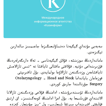
سەبەبى مۇنداي گيگيەنا دەنساۋلىعىڭىزعا جاعىمسىز سالدارىن
تيگىزەدى.
مامانداردىڭ سوزىنشە، قۇلاق گيگيەناسى - تەك دارىگەرلەردىڭ
قۇزىرىنداعى دۇنيە. قۇلاقتى ماقتالى تاياقشا نە ءتىس تازالاعىش
تاياقشامەن وزدىگىنەن تازالاۋعا بولمايدى. بۇل تاقىرىپتى
قوزعاعان بايانداما Otolaryngology - Head and Neck
Surgery جۋرنالىندا جارىق كوردى.
مامانداردىڭ تۇسىندىرۋىنشە، ادامنىڭ قۇلاعى وزدىگىنەن تازالانا
الاتىنداي قۇرىلىمعا يە. بۇل اعزا ادامنىڭ كومەگىنسىز- اق ارتىق
قۇلىقتى اقىرىنداپ سىرتقا شىعارىپ، ول ءبىز جۋىنعان كەزدە