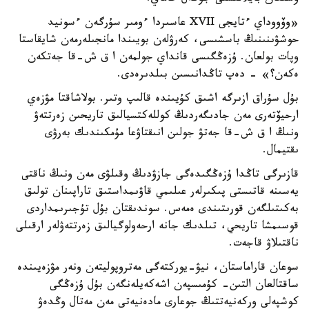
«وۆووداي ءتايجى XVII عاسىردا ءومىر سۇرگەن ءسونيد
حوشۋىنىنىڭ باسشىسى، كەرۋلەن بويىندا مانجىلەرمەن شايقاستا
وپات بولعان. ۇزەڭگىسى قانداي جولمەن ا ق ش-قا جەتكەن
ەكەن؟» - دەپ تاڭدانىسىن بىلدىرەدى.
بۇل سۇراق ازىرگە اشىق كۇيىندە قالىپ وتىر. بولاشاقتا مۋزەي
ارحيۆتەرى مەن جادىگەردىڭ كوللەكتسيالىق تاريحىن زەرتتەۋ
ونىڭ ا ق ش-قا جەتۋ جولىن انىقتاۋعا مۇمكىندىك بەرۋى
ىقتيمال.
قازىرگى تاڭدا ۇزەڭگىدەگى جازۋدىڭ وقىلۋى مەن ونىڭ ناقتى
يەسىنە قاتىستى پىكىرلەر عىلىمي قاۋىمداستىق تاراپىنان تولىق
بەكىتىلگەن قورىتىندى ەمەس. سوندىقتان بۇل تۇجىرىمداردى
قوسىمشا تاريحي، تىلدىك جانە ارحەولوگيالىق زەرتتەۋلەر ارقىلى
ناقتىلاۋ قاجەت.
سوعان قاراماستان، نيۋ-يوركتەگى مەتروپوليتەن ونەر مۋزەيىندە
ساقتالعان التىن- كۇمىسپەن اشەكەيلەنگەن بۇل ۇزەڭگى
كوشپەلى وركەنيەتتىڭ جوعارى مادەنيەتى مەن مەتال وڭدەۋ