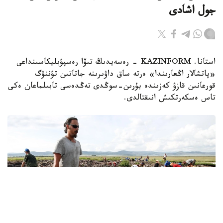
جول اشادى
استانا. KAZINFORM - رەسەيدىڭ تىۆا رەسپۋبليكاسىنداعى
«پاتشالار اڭعارىندا» ەرتە ساق داۋىرىنە جاتاتىن تۋننۋگ
قورعانىن قازۋ كەزىندە بۇرىن-سوڭدى تەڭدەسى تابىلماعان ەكى
تاس ەسكەرتكىش انىقتالدى.