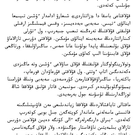
جۋىلىپ كەتەدى.
قۇلاقتاعى باسقا دا «زاتتاردى» شىعارۋ ادامدار ءۇشىن تىيىمعا
اينالۋى ءتيىس. سەبەبى ەبەدەيسىز، وقىس قيمىلىڭىز ارقىلى
قۇلىقتى قۇلاقتىڭ تەرەڭىنە تىعىپ جىبەرىپ، ول ءتۇرلى
كىناراتتاردىڭ سەبەبىنە اينالۋى مۇمكىن. قۇلاقتى دۇرىس تازالاماۋ
قۇلاق بۇلىعىنىڭ پايدا بولۋىنا عانا ەمەس، ساڭىراۋلىققا، ورتاڭعى
قۇلاق قابىنۋىنا الىپ كەلۋى مۇمكىن.
وتولارينگولوگتار قۇلىقتىڭ قۇلاق ساۋلاعى ءۇشىن وتە ماڭىزدى
ەكەندىگىن اتاپ ءوتتى. ول قۇلاقتى قۇرعاۋدان قورعاپ،
باكتەريا، ساڭىراۋقۇلاقتارمەن كۇرەسەدى. سەبەبى ونىڭ قۇرامىنا
يممۋنوگلوبۋليندەر كىرەدى. سونىمەن قاتار قۇلىق قۇلاققا شاڭ
توزاڭدارىنىڭ تۇسۋىنە جول بەرمەيدى.
ماقتالى تاياقشالاردىڭ قۇلاققا زياندىلىعى مەن قاۋىپتىلىگىنە
قاتىستى ماسەلەنى ماماندار كوپتەگەن جىل بويى كوتەرىپ
كەلەدى. ءبىراق دارىگەرلەرگە ءالى كۇنگە دەيىن قۇلاعىن دۇرىس
تازالاي بىلمەيتىن ناۋقاستار جۇگىنۋدە. ولار قۇلاق گيگيەناسىن