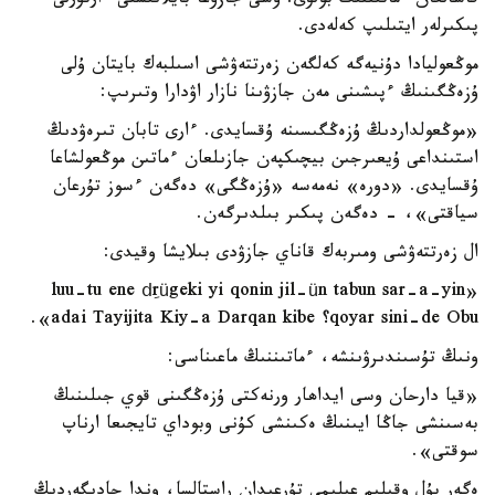
قاشالعان ءماتىننىڭ بولۋى. وسى جازۋعا بايلانىستى ءارتۇرلى
پىكىرلەر ايتىلىپ كەلەدى.
موڭعوليادا دۇنيەگە كەلگەن زەرتتەۋشى اسىلبەك بايتان ۇلى
ۇزەڭگىنىڭ ءپىشىنى مەن جازۋىنا نازار اۋدارا وتىرىپ:
«موڭعولداردىڭ ۇزەڭگىسىنە ۇقسايدى. ءارى تابان تىرەۋدىڭ
استىنداعى ۇيعىرجىن بيچىكپەن جازىلعان ءماتىن موڭعولشاعا
ۇقسايدى. «دورە» نەمەسە «ۇزەڭگى» دەگەن ءسوز تۇرعان
سياقتى»، - دەگەن پىكىر بىلدىرگەن.
ال زەرتتەۋشى ومىربەك قاناي جازۋدى بىلايشا وقيدى:
«luu-tu ene dِrügeki yi qonin jil-ün tabun sar-a-yin
qoyar sini-de Obu؟ adai Tayijita Kiy-a Darqan kibe».
ونىڭ تۇسىندىرۋىنشە، ءماتىننىڭ ماعىناسى:
«قيا دارحان وسى ايداھار ورنەكتى ۇزەڭگىنى قوي جىلىنىڭ
بەسىنشى جاڭا ايىنىڭ ەكىنشى كۇنى وبوداي تايجىعا ارناپ
سوقتى».
ەگەر بۇل وقىلىم عىلىمي تۇرعىدان راستالسا، وندا جادىگەردىڭ