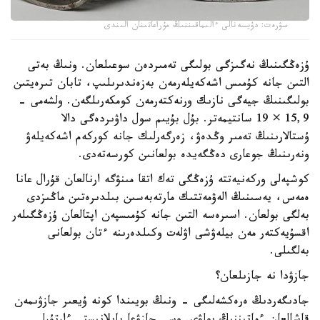
سۋرەت: دۇيسەنالى ءالىماقىننىڭ مۇراعاتىنان الىندى
ۇزەڭگىنىڭ نەگىزگى بولىگى تەمىردەن سوعىلعان. ونىڭ بەتى
التىن جانە كۇمىس اشەكەيلەرمەن بەزەندىرىلىپ، تابان تىرەيتىن
بولىگىنىڭ جيەگى نازىك ورنەكتەرمەن كومكەرىلگەن. ولشەمى -
15,9 × 19 سانتيمەتر. بۇل بۇيىم سول داۋىردەگى دالا
ۇستالارىنىڭ تەمىر وڭدەۋ، زەرگەرلىك جانە كوركەم اشەكەيلەۋ
ونەرىنىڭ جوعارى دەڭگەيدە بولعانىن كورسەتەدى.
كوشپەلى وركەنيەتتە ۇزەڭگى تەك اتقا مىنۋگە ارنالعان قۇرال عانا
ەمەس، يەسىنىڭ الەۋمەتتىك مارتەبەسىن بىلدىرەتىن ماڭىزدى
بەلگى بولعان. اسىرەسە التىن جانە كۇمىسپەن اپتالعان ۇزەڭگىلەر
اقسۇيەكتەر مەن بيلەۋشى اۋلەت وكىلدەرىنە ءتان بولعانى
بەلگىلى.
جازۋدا نە جازىلعان؟
جادىگەردىڭ ەرەكشەلىگى - ونىڭ بويىندا كونە ۇيعىر جازۋىمەن