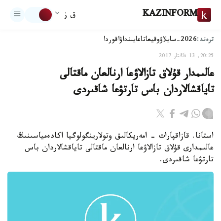
KAZINFORM
ق ز
ترەند:
2026-سايلاۋ
وقيعا
تاعايىنداۋ
اقوردا
20:25, 13 قاڭتار 2017
عالىمدار قۇلاق تازالاۋعا ارنالعان ماقتالى
تاياقشالاردان باس تارتۋعا شاقىردى
استانا. قازاقپارات - امەريكالىق وتولارينگولوگيا اكادەمياسىنىڭ
عالىمدارى قۇلاق تازالاۋعا ارنالعان ماقتالى تاياقشالاردان باس
تارتۋعا شاقىردى.