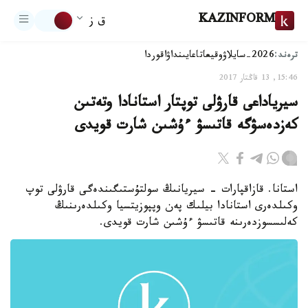
KAZINFORM
ق ز
ترەند:
2026-سايلاۋ
وقيعا
تاعايىنداۋ
اقوردا
15:46, 13 قاڭتار 2017
سيرياداعى قارۋلى توپتار استانادا وتەتىن
كەزدەسۋگە قاتىسۋ ءۇشىن شارت قويدى
استانا. قازاقپارات - سيريانىڭ سولتۇستىگىندەگى قارۋلى توپ
وكىلدەرى استانادا بيلىك پەن وپپوزيتسيا وكىلدەرىنىڭ
كەلىسسوزدەرىنە قاتىسۋ ءۇشىن شارت قويدى.