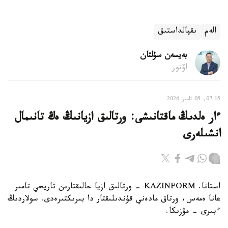
الەم
ىقپالداستىق
بەيسەن سۇلتان
اۆتور
07:15, 05 تامىز 2026
ءار ەلدىڭ ماقتانىشى: ورتالىق ازيانىڭ ەڭ تانىمال
انشىلەرى
استانا. KAZINFORM - ورتالىق ازيا حالىقتارىن تاريحي تامىر
عانا ەمەس، ورتاق مادەني قۇندىلىقتار دا بىرىكتىرەدى. سولاردىڭ
ءبىرى – مۋزىكا.