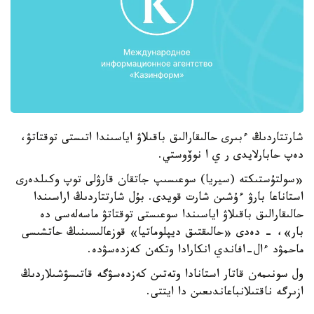
شارتتاردىڭ ءبىرى حالىقارالىق باقىلاۋ اياسىندا اتىستى توقتاتۋ،
دەپ حابارلايدى ر ي ا نوۆوستي.
«سولتۇستىكتە (سيريا) سوعىسىپ جاتقان قارۋلى توپ وكىلدەرى
استاناعا بارۋ ءۇشىن شارت قويدى. بۇل شارتتاردىڭ اراسىندا
حالىقارالىق باقىلاۋ اياسىندا سوعىستى توقتاتۋ ماسەلەسى دە
بار»، - دەدى «حالىقتىق ديپلوماتيا» قوزعالىسىنىڭ حاتشىسى
ماحمۋد ءال-افاندي انكارادا وتكەن كەزدەسۋدە.
ول سونىمەن قاتار استانادا وتەتىن كەزدەسۋگە قاتىسۋشىلاردىڭ
ازىرگە ناقتىلانباعاندىعىن دا ايتتى.