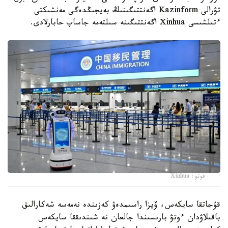
تۋرالى Kazinform اگەنتتىگىنىڭ بەيجىڭدەگى مەنشىكتى
ءتىلشىسى Xinhua اگەنتتىگىنە سىلتەمە جاساپ حابارلادى.
فوتو: Xinhua
قۇجاتقا سايكەس، ۆيزا راسىمدەۋ كەزىندە نەمەسە شەكارالىق
باقىلاۋدان ءوتۋ بارىسىندا جالعان نە شىندىققا سايكەس