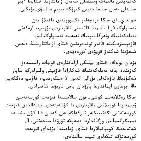
كەلمەيتىن مالىمەت ۇسىنعان شەتەل ازاماتتارىنا قىتايعا ءبىر
جىلدان بەس جىلعا دەيىن كىرۋگە تىيىم سالىنۋى مۇمكىن.
سونداي-اق جاڭا ەرەجەلەر ەكسپورتتىق باقىلاۋ مەن
تەحنولوگيالار اينالىمىنا قاتىستى تالاپتاردى بۇزىپ، ارەكەتى
مەملەكەتتىڭ ونەركاسىپتىك نەمەسە تەحنولوگيالىق
قاۋىپسىزدىگىنە قاتەر توندىرەتىن قىتاي ازاماتتارىنىڭ ەلدەن
شىعۋىنا شەكتەۋ قويۋدى كوزدەيدى.
بۇدان بولەك، قىتاي بيلىگى ازاماتتاردى قۇجات راسىمدەۋ
كەزىندە جانە مەملەكەتتىك شەكارادا قاۋىپتى وڭىرلەرگە ساپار
شەگۋدىڭ تاۋەكەلى تۋرالى الدىن الا ەسكەرتىپ، قاۋىپ دەڭگەيى
ەڭ جوعارى ايماقتارعا بارۋدان باس تارتۋعا شاقىرادى.
جاڭا رەگلامەنت كوشى-قون سالاسىندا قىزمەت كورسەتەتىن
ۇيىمدارعا قويىلاتىن تالاپتاردى دا كۇشەيتەدى. دەلدالدىق قىزمەت
كورسەتەتىن اگەنتتىكتەر تىركەلگەننەن كەيىن 15 كۇن ىشىندە
يمميگراتسيالىق ورگانداردا ەسەپكە تۇرۋعا مىندەتتى. ال
شەتەلدىك كومپانيالارعا قىتاي اۋماعىندا مۇنداي قىزمەت
كورسەتۋگە تىكەلەي تىيىم سالىنادى.