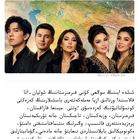
Фото: aikyn.kz
شىلدە ايىنىڭ سوڭعى كۇنى قىرعىزستاننىڭ شولپان-اتا
قالاسىندا ورتالىق ازيا مەملەكەتتەرى باسشىلارىنىڭ كەزەكتى
كونسۋلتاتيۆتىك كەزدەسۋى ءوتتى. جيىنعا قازاقستان،
قىرعىزستان، وزبەكستان، تاجىكستان جانە تۇرىكمەنستان
پرەزيدەنتتەرى قاتىسىپ، وڭىرلىك ىنتىماقتاستىقتى دامىتۋ،
ەكونوميكالىق بايلانىستاردى نىعايتۋ جانە مادەني-گۋمانيتارلىق