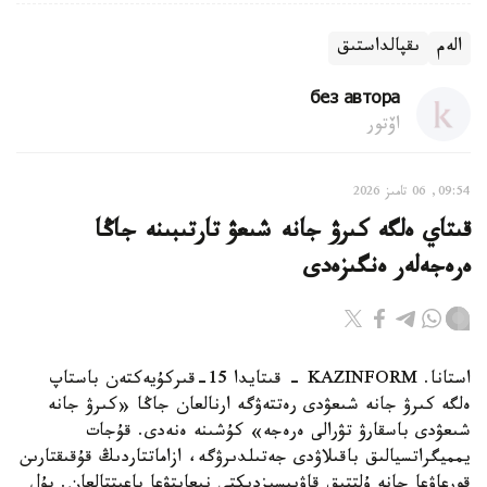
الەم
ىقپالداستىق
без автора
اۆتور
09:54, 06 تامىز 2026
قىتاي ەلگە كىرۋ جانە شىعۋ تارتىبىنە جاڭا
ەرەجەلەر ەنگىزەدى
استانا. KAZINFORM - قىتايدا 15-قىركۇيەكتەن باستاپ
ەلگە كىرۋ جانە شىعۋدى رەتتەۋگە ارنالعان جاڭا «كىرۋ جانە
شىعۋدى باسقارۋ تۋرالى ەرەجە» كۇشىنە ەنەدى. قۇجات
يمميگراتسيالىق باقىلاۋدى جەتىلدىرۋگە، ازاماتتاردىڭ قۇقىقتارىن
قورعاۋعا جانە ۇلتتىق قاۋىپسىزدىكتى نىعايتۋعا باعىتتالعان. بۇل