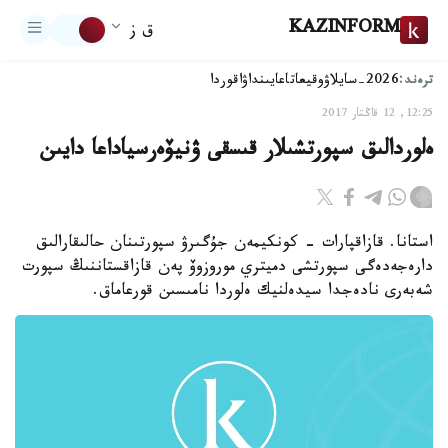
KAZINFORM
ق ز
ترەند:
2026-سايلاۋ
وقيعا
تاعايىنداۋ
اقوردا
12:25, 12 قاڭتار 2017
ەلوردالىق سپورتشىلار قىسقى ۋنيۆەرسياداعا دايىن
استانا. قازاقپارات - كونكيمەن جۇگىرۋ سپورتىنان حالىقارالىق
دارەجەدەگى سپورتشى دميتري موروزوۆ پەن قازاقستاننىڭ سپورت
شەبەرى نادەجدا سيدەلنيك ەلوردا نامىسىن قورعاماق.