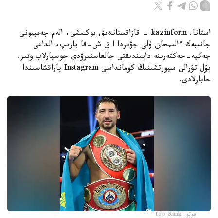
استانا. kazinform - قازاقستاندىق بوكسشى، الەم چەمپيونى
جانىبەك ءالىمحان ۇلى جۋىردا ا ق ش-قا بارىپ، الداعى
جەكپە-جەكتەرىنە دايىندىقتى جالعاستىرۋدى جوسپارلاپ وتىر.
بۇل تۋرالى سپورتشىنىڭ كومانداسى Instagram پاراقشاسىندا
حابارلادى.
فوتو: Top Rank