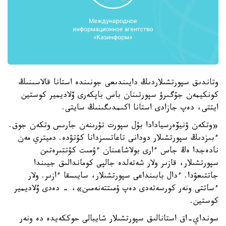
وتاندىق سپورتشىلاردىڭ دايىندىعى جونىندە استانا قالاسىنىڭ
كونكيمەن جۇگىرۋ سپورتىنان باس باپكەرى ۆلاديمير كوستين
ايتتى، دەپ جازادى استانا اكىمدىگىنىڭ سايتى.
«وتكەن ۋنيۆەرسيادادا بۇل سپورت تۇرىنەن جارىس وتكەن جوق.
ءبىزدىڭ سپورتشىلار دودانى تاعاتسىزدانا كۇتۋدە. دميتري مەن
نادەجدا ەڭ جاس ءارى بولاشاعىنان ءۇمىت كۇتتىرەتىن
سپورتشىلار، قازىر ولار شەتەلدە جالپى كوماندالىق جيىندا
جاتتىعۋدا. ءدال بابىنداعى سپورتشىلار، سايىسقا ءازىر. ولار
ءساتتى ونەر كورسەتەدى دەپ ۇمىتتەنەمىن»، - دەدى ۆلاديمير
كوستين.
سونداي-اق استانالىق سپورتشىلار شايبالى حوككەيدە دە ونەر