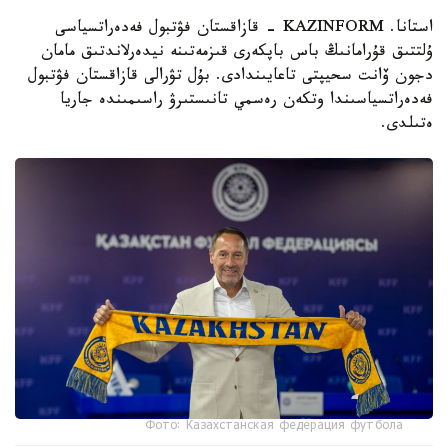
استانا. KAZINFORM - قازاقستان فۋتبول فەدەراتسياسى
ۇلتتىق قۇرامانىڭ باس باپكەرى قىزمەتىنە نيدەرلاندتىق مامان
دجون ۆانت سحيپتى تاعايىندادى. بۇل تۋرالى قازاقستان فۋتبول
فەدەراتسياسىندا وتكەن رەسمي تانىستىرۋ راسىمىندە جاريا
ەتىلدى.
Фото: Казахстанская федерация футбола