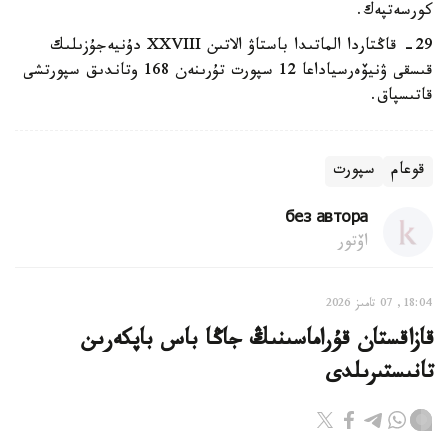
كورسەتپەك.
29- قاڭتاردا الماتىدا باستاۋ الاتىن XXVIII دۇنيەجۇزىلىك
قىسقى ۋنيۆەرسياداعا 12 سپورت تۇرىنەن 168 وتاندىق سپورتشى
قاتىسپاق.
قوعام
سپورت
без автора
اۆتور
18:04, 07 تامىز 2026
قازاقستان قۇراماسىنىڭ جاڭا باس باپكەرىن
تانىستىرىلدى