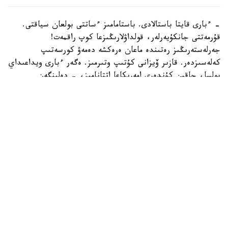
- ءبارى قايتا باستالادى. باستامامىز ءساتتى بولعان سياقتى.
قۇرمەتتى جانكۇيەرلەر، قولداۋلارىڭىزعا كوپ راقمەت!
جەرلەستەرىڭىز رەتىندە ماعان ەرەكشە دەمەۋ كورسەتىپ
كەلەسىزدەر. قازىر ۆيزانى كۇتىپ وتىرمىز. ەگەر ءبارى ويداعىداي
بولسا، جاقىن كۇندەرى امەريكاعا اتتانامىز، - دەلىنگەن
حابارلامادا.
بۇعان دەيىن جانىبەك ءالىمحان ۇلى جاڭا سالماق دارەجەسىندە
WBO رەيتينگىندە جەكپە-جەكسىز-اق ەكىنشى ورىنعا
كوتەرىلگەنى حابارلانعان بولاتىن.
ءالىمحان ۇلى سوڭعى جەكپە-جەگىن 2025 -جىلعى 5-
ساۋىردە استانادا وتكىزىپ، فرانسيالىق اناۋەل نگاميسسەنگەنى
نوكاۋتپەن جەڭدى. سول كەزدەسۋدە ول ورتا سالماقتاعى WBO
جانە IBF چەمپيوندىق بەلبەۋلەرىن ءساتتى قورعاعان ەدى.
كەيىن ورتا سالماقتاعى WBA چەمپيونىمەن وتەتىن بىرىكتىرۋ
جەكپە-جەگى قارساڭىندا قارسىلاسىنىڭ دوپينگ سىناماسى وڭ