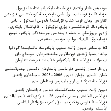
سونىمەن قاتار ۇلتتىق قۇرامانىڭ باپكەرلەر شتابىنا نۇربول
جۇماسقاليەۆ قوسىلدى. ول باس باپكەردىڭ كومەكشىسى قىزمەتىن
اتقارادى. وعان قوسا شتاب قۇرامىندا ەلدوس احمەتوۆ - باس
باپكەردىڭ كومەكشىسى، يۋري نوۆيكوۆ - قاقپاشىلار باپكەرى،
ۆاديم بوروۆسكي - دەنە دايىندىعى جونىندەگى باپكەر، تيمۋر
قۇسايىنوۆ اناليتيك بولىپ جۇمىس ىستەيدى.
62 جاستاعى دجون ۆانت سحيپ باپكەرلىك مانسابىندا گرەكيا
جانە ارمەنيا ۇلتتىق قۇرامالارىن جاتتىقتىرعان. سونداي-اق
نيدەرلاند قۇراماسىنىڭ باپكەرلەر شتابىندا قىزمەت اتقارعان.
ول قازاقستان ۇلتتىق قۇراماسىن باسقارعان ەكىنشى نيدەرلاندتىق
مامان اتاندى. بۇعان دەيىن 2006-2008 -جىلدارى ۇلتتىق
قۇرامانىڭ تىزگىنىن ارنو پايپەرس ۇستاعان ەدى.
دجون ۆانت سحيپ جەتەكشىلىك ەتەتىن قازاقستان ۇلتتىق
قۇراماسى العاشقى رەسمي ماتچىن 26 -قىركۇيەكتە فارەر ارالدارى
قۇراماسىنا قارسى وتكىزەدى. بۇل كەزدەسۋ ۇلتتار ليگاسى
اياسىندا وتەدى.