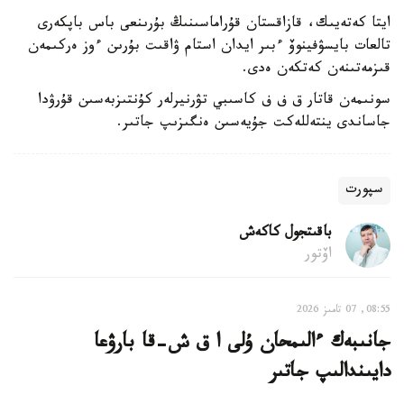
ايتا كەتەيىك، قازاقستان قۇراماسىنىڭ بۇرىنعى باس باپكەرى
تالعات بايسۋفينوۆ ءبىر ايدان استام ۋاقىت بۇرىن ءوز ەركىمەن
قىزمەتىنەن كەتكەن ەدى.
سونىمەن قاتار ق ف ف كاسىبي تۋرنيرلەر كۇنتىزبەسىن قۇرۋدا
جاساندى ينتەللەكت جۇيەسىن ەنگىزىپ جاتىر.
سپورت
باقىتجول كاكەش
اۆتور
08:55, 07 تامىز 2026
جانىبەك ءالىمحان ۇلى ا ق ش-قا بارۋعا
دايىندالىپ جاتىر