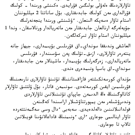
تاۋارلاردىڭ ەلەۋلى بولىگىن قۇرايدى. ەكىنشى ورىندا - كولىك
قۇرالدارى مەن كولىك جابدىقتارى. بۇل ساناتتا 2 ميلليوننان
استام تاۋار ەسەپكە الىنعان. ءۇشىنشى ورىندا ينجەنەرلىك
جۇيەلەرگە ارنالعان جابدىقتار مەن ماتەريالدار ورنالاسقان، وندا 1
ميلليوننان استام تاۋار تىركەلگەن.
العاشقى وندىققا سونداي-اق قۇرىلىس بۇيىمدارى، جيھاز جانە
ينتەرەر تاۋارلارى، ازىق-تۇلىك پەن سۋسىندار، قۇرىلىس
ماتەريالدارى، زەرگەرلىك بۇيىمدار، ماشينالار مەن جابدىقتار،
سونداي-اق باسپا ونىمدەرى ەندى.
مۇنداي كورسەتكىشتەر قازاقستاننىڭ تۇتىنۋ تاۋارلارى نارىعىنىڭ
قۇرىلىمىن ايقىن كورسەتەدى. سونىمەن قاتار، بۇل ۇلتتىق تاۋارلار
كاتالوگىنىڭ ەڭ الدىمەن جاپپاي تۇتىنىلاتىن تاۋارلاردى
وندىرۋشىلەر مەن يمپورتتاۋشىلار اراسىندا كەڭىنەن
قولدانىلاتىنىن دالەلدەيدى. سەبەبى ءدال وسى سەگمەنتتەردە
تاۋار اينالىمى جوعارى ءارى ءونىمنىڭ قاداعالانۋىنا قويىلاتىن
تالاپ تا جوعارى.