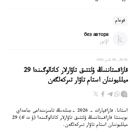
قوعام
без автора
اۆتور
20:56, 06 تامىز 2026
قازاقستاننىڭ ۇلتتىق تاۋارلار كاتالوگىندا 29
ميلليوننان استام تاۋار تىركەلگەن
استانا. قازاقپارات - 2026 -جىلدىڭ تامىزىنداعى جاعداي
بويىنشا قازاقستاننىڭ ۇلتتىق تاۋارلار كاتالوگىندا (ۇ ت ك) 29
ميلليوننان استام تاۋار تىركەلگەن.