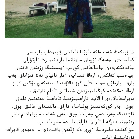
«نۇرەكەڭ شەت ەلگە بارۋعا تاماعىن ۋايىمداپ بارعىسى
كەلمەيدى. جەمەك تۇرماق حاينانعا بارعانىمىزدا ءارتۇرلى
جاندىكتەردەن جاسالعانىن كورىپ ءيىسىنىڭ وزىنەن قاتتى
جيرەنىپ كەلگەن، ارەڭ شىداپ، ءنار تاتپاي تەك قىزاناق جەپ.
بارۋ- بارماۋى سوندىقتان ءوز قالاۋىندا. مىنەكەي بۇگىن ءبىز
ارەڭ دەگەندە كوڭىلىمىزدەن شىعاتىن تاعام تاپتىق،
مەيرامحانالاردى ارالاپ. قازاعىمىزدىڭ تاماعىنا جەتەتىن تاماق
جوق. جەر كورگەنىمىز بولماسا، قازاق حالقىنداي حالىق جوق.
قازاقتىڭ جەرىندەي جەر دە جوق. مەن شەتەلدە بولمادىم دەپ
رەنجيتىندەرگە ايتارىم: قازاق ەلىندە جەر باسىپ
جۇرگەندەرىڭىزدىڭ ءوزى ەڭ ۇلكەن باقىت!» - دەيدى قايرات
نۇرتاستىڭ اناسى.