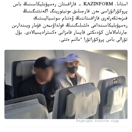
استانا. KAZINFORM - قازاقستان رەسپۋبليكاسىنىڭ باس
پروكۋراتۋراسى مەن قارجىلىق مونيتورينگ اگەنتتىگىنىڭ
قىزمەتكەرلەرى قازاقستاننىڭ ۆەتنام سوتسياليستىك
رەسپۋبليكاسىنداعى ەلشىلىگىنىڭ قولداۋىمەن قۇمار ويىندارىن
جارنامالاعان كۇدىكتى قايسار قامزانى ەكستراديسيالادى. بۇل
تۋرالى باس پروكۋراتۋرا ءمالىم ەتتى.
Видеодан алынған кадр