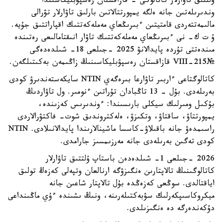
ۇلتتىق تاۋارلار كاتالوگى - قازاقستان رەسپۋبليكاسىندا
وندىرىلەتىن جانە ەلگە يمپورتتالاتىن بارلىق تاۋارلار تۋرالى
مالىمەتتەردى قامتيتىن ءبىرىڭعاي مەملەكەتتىك اقپاراتتىق جۇيە.
ۇ ت ك- نى ءبىرىڭعاي مەملەكەتتىك تاۋار انىقتامالىعى رەتىندە
مىندەتتى تۇردە پايدالانۋ 2025 -جىلعى 18- شىلدەدەگى
№215-VIII قازاقستان رەسپۋبليكاسىنىڭ زاڭىمەن بەكىتىلگەن.
كاتالوگتاعى ءاربىر تاۋارعا بىرەگەي NTIN سايكەستەندىرۋ كودى
بەرىلەدى. بۇل - 13 تاڭبادان تۇراتىن ءنومىر. ول تاۋاردىڭ
بۇكىل ومىرلىك سيكلى بارىسىندا: ءوندىرىس كەزىندە،
يمپورتتاۋ، ساقتاۋ، وتكىزۋ، ەلەكتروندىق شوت- فاكتۋرالاردى
راسىمدەۋ جانە باقىلاۋ-كاسسا ماشينالارىندا پايدالانىلادى. NTIN
كودى تەگىن بەرىلەدى جانە مەرزىمسىز جارامدى.
2026 -جىلعى 1- شىلدەدەن باستاپ ۇلتتىق تاۋارلار
كاتالوگىنىڭ تالاپتارىن ەنگىزۋگە ارنالعان وتپەلى كەزەڭ تولىق
اياقتالدى. سوڭعى كەزەڭدە بۇل تالاپتار شاعىن جانە
ميكروكاسىپكەرلىك سۋبەكتىلەرىنە، ونىڭ ىشىندە ءۇي ماڭىنداعى
دۇكەندەرگە دە ەنگىزىلدى.