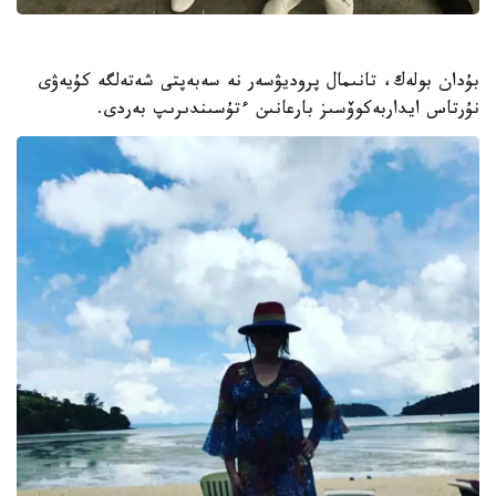
بۇدان بولەك، تانىمال پروديۋسەر نە سەبەپتى شەتەلگە كۇيەۋى
نۇرتاس ايداربەكوۆسىز بارعانىن ءتۇسىندىرىپ بەردى.