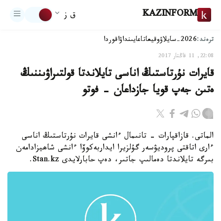
KAZINFORM
ق ز
ترەند:
2026-سايلاۋ
وقيعا
تاعايىنداۋ
اقوردا
22:08, 11 قاڭتار 2017
قايرات نۇرتاستىڭ اناسى تايلاندتا قولتىراۋىننىڭ
ەتىن جەپ قويا جازداعان - فوتو
الماتى. قازاقپارات - تانىمال ءانشى قايرات نۇرتاستىڭ اناسى
ءارى اتاقتى پروديۋسەر گۇلزيرا ايداربەكوۆا ءانشى شاھيزادامەن
بىرگە تايلاندتا دەمالىپ جاتىر، دەپ حابارلايدى Stan.kz.