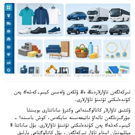
Фото: Министерство торговли и интеграции РК
تىركەلگەن تاۋارلاردىڭ ەڭ ۇلكەن ۇلەسىن كيىم-كەشەك پەن
كۇندەلىكتى تۇتىنۋ تاۋارلارى.
ۇلتتىق تاۋارلار كاتالوگىنداعى وكترۋ ساناتتارى بويىنشا
جۇرگىزىلگەن تالداۋ ناتيجەسىنە سايكەس، كوش باسىندا -
كيىم-كەشەك پەن كۇندەلىكتى تۇتىنۋ تاۋارلارى. بۇل ساناتتا 8
ميلليوننان استام تاۋار تىركەلگەن، بۇل كاتالوگتاعى بارلىق