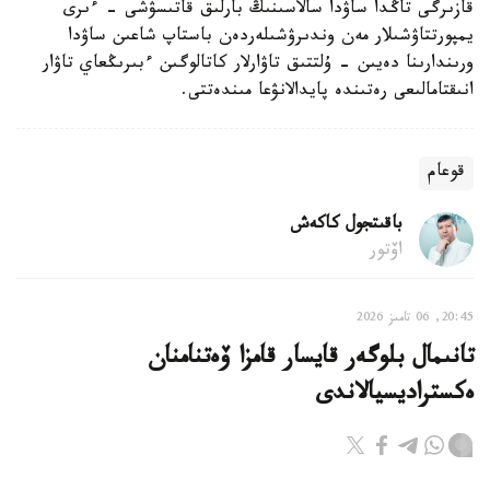
قازىرگى تاڭدا ساۋدا سالاسىنىڭ بارلىق قاتىسۋشى - ءىرى
يمپورتتاۋشىلار مەن وندىرۋشىلەردەن باستاپ شاعىن ساۋدا
ورىندارىنا دەيىن - ۇلتتىق تاۋارلار كاتالوگىن ءبىرىڭعاي تاۋار
انىقتامالىعى رەتىندە پايدالانۋعا مىندەتتى.
قوعام
باقىتجول كاكەش
اۆتور
20:45, 06 تامىز 2026
تانىمال بلوگەر قايسار قامزا ۆەتنامنان
ەكستراديسيالاندى