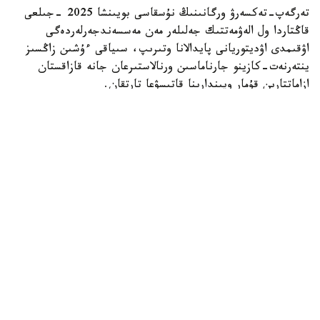
تەرگەپ-تەكسەرۋ ورگانىنىڭ نۇسقاسى بويىنشا 2025 -جىلعى
قاڭتاردا ول الەۋمەتتىك جەلىلەر مەن مەسسەندجەرلەردەگى
اۋقىمدى اۋديتوريانى پايدالانا وتىرىپ، سىياقى ءۇشىن زاڭسىز
ينتەرنەت-كازينو جارناماسىن ورنالاستىرعان جانە قازاقستان
ازاماتتارىن قۇمار ويىندارىنا قاتىسۋعا تارتقان.
Видеодан алынған кадр