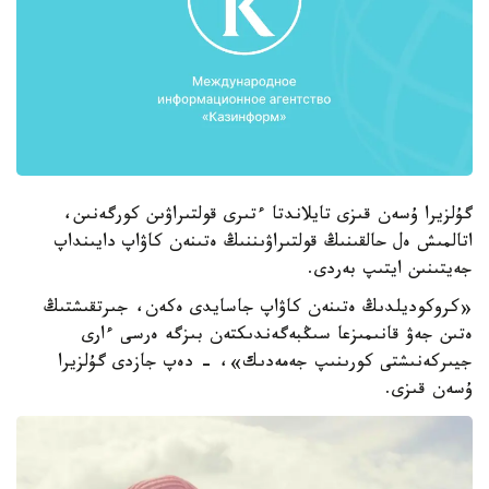
گۇلزيرا ۇسەن قىزى تايلاندتا ءتىرى قولتىراۋىن كورگەنىن،
اتالمىش ەل حالقىنىڭ قولتىراۋىننىڭ ەتىنەن كاۋاپ دايىنداپ
جەيتىنىن ايتىپ بەردى.
«كروكوديلدىڭ ەتىنەن كاۋاپ جاسايدى ەكەن، جىرتقىشتىڭ
ەتىن جەۋ قانىمىزعا سىڭبەگەندىكتەن بىزگە ەرسى ءارى
جيىركەنىشتى كورىنىپ جەمەدىك»، - دەپ جازدى گۇلزيرا
ۇسەن قىزى.