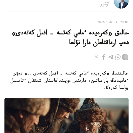
اۆتور
20:08, 03 تامىز 2026
حالىق «كەرەيدە ءمامي كەتسە - اقىل كەتەدى»
دەپ ارداقتاعان دارا تۇلعا
حالىقتىڭ «كەرەيدە ءمامي كەتسە - اقىل كەتەدى...» دەۋى
ءماميدىڭ پاراساتىن، دارىنىن مويىنداعانىنان شىققان ءتامسىل
بولسا كەرەك.