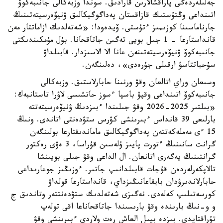
جەلىلەردەگى پاراقشالارىن قارادىق. سوندا وزبەكالى جانىبەكوۆ
اتىنداعى وڭتۇستىك قازاقستان پەداگوگيكالىق ۋنيۆەرسيتەتىنىڭ
جارناماسىنا كوزىمىز ءتۇستى. ۆيدەودا: «شەتەلدىك ازاماتتار مەن
قانداستارعا - 1 جىل بويى تەگىن جاتاقحانا. بۇل مۇمكىندىكتى
جانىبەكوۆ ۋنيۆەرسيتەتىنەن عانا الا الاسىزدار. قابىلداۋ
سۇحباتتاسۋ ارقىلى جۇرەدى»، دەلىنگەن.
وسىعان وراي اتالعان وقۋ ورنىنا حابارلاستىق. وزبەكالى
جانىبەكوۆ اتىنداعى وقپۋ باسپا ءسوز حاتشىسى لاۋرا تاستانبەك:
«بىلتىر 2025-2026 وقۋ جىلىندا ءبىزدىڭ ۋنيۆەرسيتەتتە
بارلىعى 39 قانداس ءبىرىنشى كۋرس ستۋدەنتى اتاندى. ونىڭ
15 ءى مەملەكەتتەن پەداگوگيكالىق ماماندىقتارعا بولىنگەن
گرانت سانىنىڭ ءتورت پايىز ۇلەسىن قۇراسا، 3 ەۋى رەكتور
گرانتىنىڭ يەگەرى اتانعان. ال الداعى وقۋ جىلى بويىنشا
تالاپكەرلەردەن قۇجات قابىلدانىپ جاتىر. ءوزىڭىز جوعارىداعى
حابارلاندىرۋدان بايقاعانىڭىزداي، قانداستارعا قولداۋ
كورسەتىلىپ كەلەدى. نەگىزى شەتەلدىك ستۋدەنتتەر وتاندىق ج
و و-نىڭ بارىندە وقۋ بارىسىندا جاتاقحاناعا اقى تولەپ
تۇراقتايدى. بىزدە بيىل العاش رەت ولاردى ءبىرىنشى وقۋ