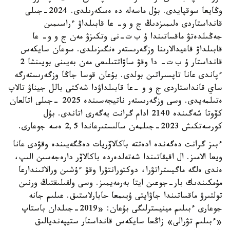
وڭايعا سوقپايدى. بۇل ماسەلە دە ەسكەرىلدى. 2024-جىلى
قانداستاردى ەلىمىزدىڭ ج و و- عا قابىلداۋ ءراسىمىن
جەڭىلدەتۋ ماقساتىندا ۇ ب ت-نى وتكىزۋ مەن ج و و- عا
قابىلداۋ قاعيدالارىنا وزگەرىستەر ەنگىزىلدى. سوعان سايكەس
قانداستار ۇ ب ت- دا وقۋ ساۋاتتىلىعى مەن بەيىنى بويىنشا 2
ءپاندى عانا تاپسىراتىن بولدى. بۇعان قوسا جاڭا وزگەرىستەرگە
ساي قانداستاردى ج و و -عا قابىلداۋدا شەكتى بالل جيناۋ تالاپ
ەتىلمەيدى. وسى وزگەرىستەر ناتيجەسىندە 2025 -جىلى اتالعان
كۆوتا شەگىندە 2140 ادام گرانت يەگەرى اتاندى. بۇل
كورسەتكىش 2023-جىلمەن سالىستىرعاندا 2,5 ەسە جوعارى.
ءبىز گرانت دەگەندە ادەتتە باكالاۆريات دەڭگەيىندە وقۋدى عانا
ويعا الامىز. ال اقيقاتىندا شەتەلدەردە باكالاۆر دارەجەسىن الىپ،
ەندى ەلگە ماگيستراتۋرا، دوكتورانتۋرا وقۋ ءۇشىن ورالاتىندارعا
مۇمكىندىك بار-جوعىن ايتا بەرمەيمىز. وسى ولقىلىقتىڭ ورنىن
تولتىرۋ ماقساتىندا جاۋاپتى ۇيىمعا حابارلاستىق. عىلىم جانە
جوعارى ءبىلىم مينيسترلىگى بۇعان: «2019-جىلدان باستاپ
«ءبىلىم تۋرالى» زاڭعا سايكەس قانداستار ستيپەنديالىق