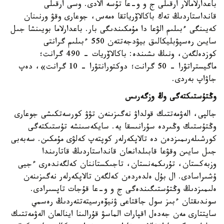
باعدارلامالار ارقىلى ج و و-عا تۇسە الادى. وسى ارقىلى
قانداستاردىڭ تەك باكالاۆرياتقا ەمەس، جوعارى وقۋ ورنىنان
كەيىنگى ءبىلىم الۋعا دا مۇمكىندىگى بار. باعدارلاما بويىنشا جىل
سايىن رەسپۋبليكالىق بيۋدجەتتەن 550 ءبىلىم گرانتى
كوزدەلگەن، ونىڭ ىشىندە: باكالاۆريات - 490 گرانت؛
ماگيستراتۋرا - 50 گرانت؛ دوكتورانتۋرا - 10 گرانت»، دەپ
جاۋاپ بەردى.
وڭتۇستىكتەگى وڭ وزگەرىس
جالپى، الەۋمەتتىك قولداۋ نەگىزىنەن تۋۋ كورسەتكىشى جوعارى
وڭتۇستىك وڭىردە سۇرانىسقا يە. سايكەسىنشە تۇستىكتەگى
كورشىلەرىمىزدەن دە تالاپكەرلەر كوپتەپ كەلۋى مۇمكىن. سەبەبى
جىل سايىن وقۋعا قابىلدانعان قانداستاردىڭ قاتارىندا
وزبەكستان، تۇرىكمەنستان، تاجىكستاننان كەلگەندەرى ءجيى
ۇشىراسادى. ال بۇل ەلدەردەن كەلگەن تالاپكەرلەر نەگىزىنەن
ەلىمىزدىڭ وڭتۇستىگىندەگى ج و و-عا قۇجات تاپسىرادى.
سوندىقتان ءبىز سول جاقتاعى ۋنيۆەرسيتەتتەردىڭ رەسمي
سايتتارى مەن جەدەل اقپارات الماسۋ قۇرالىنا اينالعان الەۋمەتتىك