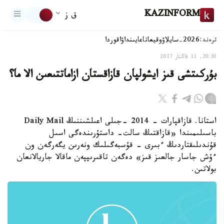
KAZINFORM
ق ز
ترەند:
2026-سايلاۋ
وقيعا
تاعايىنداۋ
اقوردا
20:30, 11 قاڭتار 2017
بۇركىتشى قىز ايشولپان قازاقستان ازاماتتىعىن الا ما؟
استانا. قازاقپارات - 2014 -جىلى اعىلشىننىڭ Daily Mail
باسىلىمىندا «قازاقتىڭ سالت- داستۇرىندەگى اسىل
قۇندىلىقتاردىڭ ءبىرى - قۇسبەگىلىك ونەرىن يگەرگەن ون
ءۇش جاسار جالعىز قىز» دەگەن تاقىرىپپەن ماقالا جاريالانعان
بولاتىن.