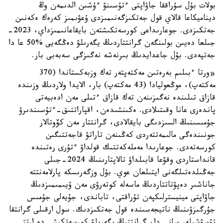
بولات بۇل سۇراققا جاۋاپتى ءتۇسىنۋ ءۇشىن الدىمەن وڭ
ديناميكاعا قالاي قول جەتكىزگەنىمىزدى ۇعۋىمىز كەرەك ەكەنىن
جەتكىزدى. جوعارىداعى كورسەتكىشتەن بايقاعانىمىزداي، 2023-
جىلعا دەيىن بولىنگەن گرانتتاردىڭ يگەرىلۋ دەڭگەيى %50 عا دا
جەتپەدى. بۇل جاعدايدىڭ بىرنەشە نەگىزگى سەبەبى بار.
«ورتا ءبىلىم بەرەتىن مەكتەپتەر تەك وزبەكستاندا (370
مەكتەپ)، موڭعوليادا (43 مەكتەپ) بار، الايدا ولاردىڭ وزىندە
قازاق تىلىندە نەگىزىنەن تەك قازاق ءتىلى مەن ادەبيەتى
پاندەرى عانا وقىتىلادى. ەكىنشىدەن، اقپاراتتىق-ءتۇسىندىرۋ
جۇمىسىنىڭ السىزدىگى بايقالادى، گرانتتار مەن كۆوتالار
جونىندەگى مالىمەتتەردى كەڭىنەن تاراتۋ قاجەتتىگىن
كورسەتەدى. جوعارىدا مەملەكەتتىك قولداۋ ءتۇرى رەتىندە
قانداستاردى وقۋعا قابىلداۋ تالاپتارىنىڭ 2024-جىلى
جەڭىلدەتىلگەنى ايتىلعان عوي. بۇل وزگەرىسكە پارلامەنتتە
جاناشىر دەپۋتاتتاردىڭ ماسەلە كوتەرۋى مەن ۇيىمىمىزدىڭ
جاۋاپتى مينيسترلىكپەن تۇراقتى، تاباندى، جۇيەلى جۇمىس
جۇرگىزۋىنىڭ ناتيجەسىندە قول جەتكىزدىك. سول ارقىلى گرانتقا