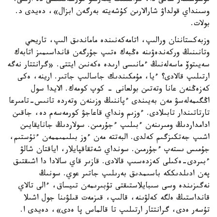
تۇسۋشىلەر سانى دا، گرانتتىڭ يگەرىلۋ كورسەتكىشى دە ارتتى.
وسىنداي قولداۋ شارالارىن كۇشەيتە بەرگەن ابزال»، دەيدى د.
بولات.
وزبەكستاننان ورالىپ، اتامەكەنىندە ماماندىق الىپ، تاريحي
وتانىنىڭ وركەندەۋىنە ەڭبەك ەتىپ جۇرگەن قانداسىمىز اتابەك
سەيىتوۆ ماسەلەنىڭ ءمانىسى ارىدە ەكەنىن ايتتى. «گرانتتار نەگە
ارتىلىپ قالادى؟ ءيا، مۇمكىندىك جاسالىپ جاتىر. ارينە، ەكى
كەزەڭنەن عانا وتەتىن بولعانى - كوپ كومەك. الايدا سول
اڭگىمەلەسۋ مەن بەيىندى ءپاننىڭ وزىنەن وتەردە تانىس-تامىرعا
تارتاتىندار تابىلادى. ءوزىم ونداي قاعاجۋ كورمەسەم دە، جاقىن
ادامداردىڭ ومىرىنەن ءبىلىپ ءجۇرمىن. سولاردىڭ جانايقايىن
اشىپ جەتكىزگىم كەلدى. البەتتە مەن ءوز بىلىمىممەن ءتۇستىم،
جۇمىس ىستەپ ءجۇرمىن. سونداي شەتقاقپايلار، اياقتان شالۋ
ءبىردى-ەكىلى كەزدەسىپ قالادى. قازىر قاي سالادا دا اشىقتىق
پەن ادىلدىككە باسىمدىق بەرىلىپ جاتىر عوي. سونىڭ
نەگىزىندە وسى سىبايلاستىقتى تۇبىرىمەن تىيساق، ءالى تالاي
قانداستىڭ ەلگە كەلۋىنە، قالىپ، قىزمەت قىلۋىنا جول اشىلا
تۇسەر ەدى، گرانتتار ارتىلىپ تا قالماس پا ەدى»، دەيدى ا.