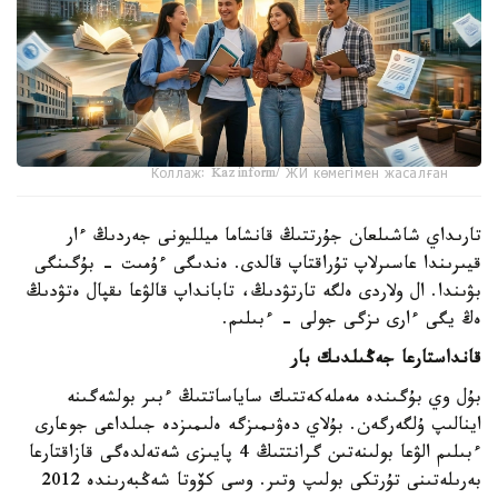
Коллаж: Kazinform/ ЖИ көмегімен жасалған
تارىداي شاشىلعان جۇرتتىڭ قانشاما ميلليونى جەردىڭ ءار
قيىرىندا عاسىرلاپ تۇراقتاپ قالدى. ەندىگى ءۇمىت - بۇگىنگى
بۋىندا. ال ولاردى ەلگە تارتۋدىڭ، تابانداپ قالۋعا ىقپال ەتۋدىڭ
ەڭ يگى ءارى ىزگى جولى - ءبىلىم.
قانداستارعا جەڭىلدىك بار
بۇل وي بۇگىندە مەملەكەتتىك ساياساتتىڭ ءبىر بولشەگىنە
اينالىپ ۇلگەرگەن. بۇلاي دەۋىمىزگە ەلىمىزدە جىلداعى جوعارى
ءبىلىم الۋعا بولىنەتىن گرانتتىڭ 4 پايىزى شەتەلدەگى قازاقتارعا
بەرىلەتىنى تۇرتكى بولىپ وتىر. وسى كۆوتا شەڭبەرىندە 2012