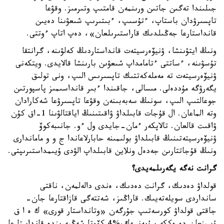
جىلىندا تەگىن جاتىن ورىنمەن قامتىپ وتىرمىز. وقۋعا
تاپسىرۋدان باستاپ، ءتۇسىپ، ءبىتىرىپ شىعۋىنا دەيىن
قانداستارعا جەڭىلدىك قاراستىرىلعان»، دەپ اتاپ ءوتتى.
ونىڭ ايتۋىنشا، ۋنيۆەرسيتەت قانداستاردىڭ كەلۋىنە، گرانتقا
تۇسۋىنە، ءساتتى ءتامامداپ شىعۋىن بارىنشا قالايدى. ويتكەنى
ۋنيۆەرسيتەت تە مەملەكەتتىك تاپسىرىس الىپ، ونى تولىق
يگەرۋگە مۇددەلى. مىسالى، جاقىندا ءبىر قانداسىمىز پاسپورتىن
جوعالتىپ الىپ، سونىڭ سەبەبىنەن وقۋعا تاپسىرۋعا شەكارادان
وتە الماعان. ال قۇجات قابىلداۋ ۋاقىتىنىڭ اياقتالۋىنا 1-اق كۇن
ۋاقىت قالعان. تالاپكەر ءمان-جايدى ول ءو. جانىبەكوۆ
ۋنيۆەرسيتەتىنىڭ قابىلداۋ بولىمىنە حابارلاعاندا ج و و ماماندارى
ونىڭ قۇجاتتارىن جەدەل ونلاين قابىلداپ الۋدى ۇيىمداستىرىپتى.
گرانت نەگە يگەرىلمەيدى؟
قولداۋ دەدىك، گرانت دەدىك، ەندى دالەلمەن، ناقتى
سانداردى سويلەتەيىك. قاراڭىز، شەتتەگى قازاقتارعا جان-
جاقتى قولداۋ كورسەتىپ جۇرگەن «وتانداستار قورى» ك ە ا ق