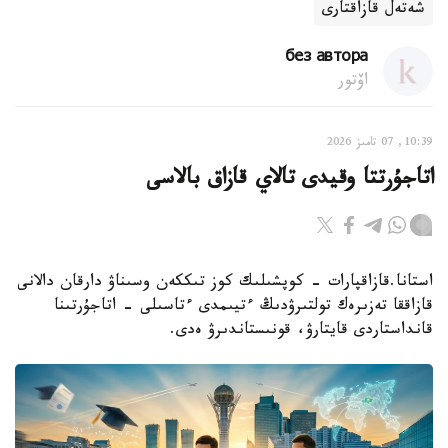
شەتەل قازاقتارى
без автора
اۆتور
10:39, 07 تامىز 2026
اتاجۇرتتا وقيدى تالاي قازاق بالاسى
استانا.قازاقپارات - كوپشىلىك كوز تىككەن وسىناۋ دارقان دالانى
قازاققا تەزىرەك تولتىرۋدىڭ ءتيىمدى ءتاسىلى - اتاجۇرتىنا
قانداستاردى قايتارۋ، قونىستاندىرۋ ەدى.