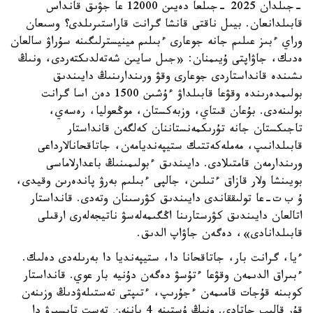
-جىلدان 2025 -جىلعا دەيىن 12000 عا جۋىق قانداس
قابىلدانعان. بيىل ناقتى قانشا گرانت قاراستىرىلدى؟ وسىعان
وراي ءبىز عىلىم جانە جوعارى ءبىلىم مينيسترلىگىنە سۇراۋ سالعان
ەدىك، جاۋاپتى ۇيىمنان: «جىل سايىن شەتەلدىكتەردى، ونىڭ
ىشىندە قانداستاردى جوعارى وقۋ ورىندارىنىڭ دايىندىق
بولىمدەرىندە وقۋعا قابىلداۋ ءۇشىن 1500 دەن اسا گرانت
بولىنەدى. بۇعان قىتاي، وزبەكستان، موڭعوليا، رەسەي،
تاجىكستان جانە تۇرىكمەنستاننان كەلگەن قانداستار
قابىلدانىپ، مەملەكەتتىك ستيپەنديامەن، جاتاقحانالارداعى
ورىندارمەن قامتىلادى. دايىندىق ءبولىمىنىڭ باعدارلاماسى
بويىنشا ولار قازاق ءتىلىن، جالپى ءبىلىم بەرۋ پاندەرىن وقيدى،
ۇ ب ت-عا تولىققاندى دايىندىق كۋرسىنان وتەدى. قانداستار
اتالعان دايىندىق كۋرستارىنا اڭگىمەلەسۋ ناتيجەلەرى ارقىلى
قابىلدانادى»، دەگەن جاۋاپ الدىق.
ءيا، گرانت بار، جاتاقحانا دا، ستيپەنديا دا بەرىلەدى دەلىك.
ءبىراق الدىمەن وقۋعا ءتۇسۋ دەگەن دۇنيە بار عوي. قانداستار
كوبىنە قۇجات قامىمەن ءجۇرىپ، ءتىپتى تەستىلەۋدىڭ وزىنەن
قۇر قالىپ جاتادى. ونىڭ ۇستىنە 4 پاننەن تەست تاپسىرۋ دا