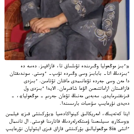
«ءبىز موڭعوليا وڭىرىندە تۋىلساق تا، قازاقپىز. دەسە دە
ءبىزدىڭ اتا- بابابىز وسى وڭىردە تۋىپ- ءوستى. سوندىقتان
دا مەن وسى جەردە تۋعانىمدى ماقتان تۇتامىن. ءبىزدى
قازاقستان ازاماتتىعىن الۋعا شاقىرعان. الايدا ءبىزدى ول
قىزىقتىرمايدى. سەبەبى مەنىڭ تۋعان جەرىم - موڭعوليا»، -
دەيدى نۇرعايىپ سۇحبات بارىسىندا.
ايتا كەتەيىك، امەريكالىق كينواكادەميا «بۇركىتشى قىز» فيلمىن
«وسكار» سىيلىعىنا ۇمىتكەرلەردىڭ قاتارىنا قوستى. ال تانىمال
ءانشى Sia موڭعوليالىق بۇركىتشى قازاق قىزى ايشولپان نۇرعايىپ