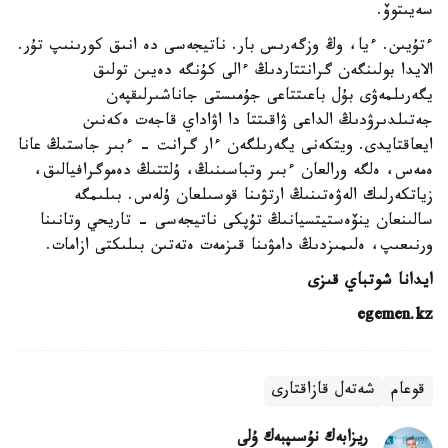
سەيىتوۆ.
ءتۇيىن. ءيا، وڭ وزگەرىس بار. ناتيجەسى دە انىق كورىنىپ تۇر.
الايدا بولىنگەن گرانتتاردىڭ ءالى كۇنگە دەيىن تولىق
يگەرىلمەۋى بۇل باعىتتاعى جۇمىستى جاناشىرلىقپەن
جەتىلدىرۋدىڭ الداعى ۋاقىتتا دا اۋاداي قاجەت ەكەنىن
ايعاقتايدى. ويتكەنى يگەرىلگەن ءار گرانت - ءبىر جاستىڭ عانا
ەمەس، ەلگە ورالعان ءبىر وتباسىنىڭ، ۇلتتىڭ دەموگرافيالىق،
زياتكەرلىك الەۋەتىنىڭ ارتۋىنا قوسىلعان ۇلەس. بىلىمگە
سالىنعان ينۆەستيتسيانىڭ تۇپكى ناتيجەسى - تاريحي وتانىنا
ورنىعىپ، ەلىمىزدىڭ دامۋىنا قىزمەت ەتەتىن بىلىكتى ازامات.
ايدانا شوتباي قىزى
egemen.kz
قوعام
شەتەل قازاقتارى
ريزابەك نۇسىپبەك ۇلى