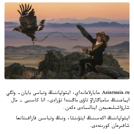
Asiarussia.ru حابارلاعانداي، ايشولپاننىڭ وتباسى بايان- ولگي
ايماعىنىڭ سامباگاراۆ تاۋى ماڭىندا تۇرادى، اتا كاسىبى - مال
شارۋاشىلىعىمەن اينالىسادى ەكەن.
ايشولپاننىڭ اكەسىنىڭ ايتۋىنشا، ونىڭ وتباسىن قازاقستانعا
شاقىرعان كورىنەدى.