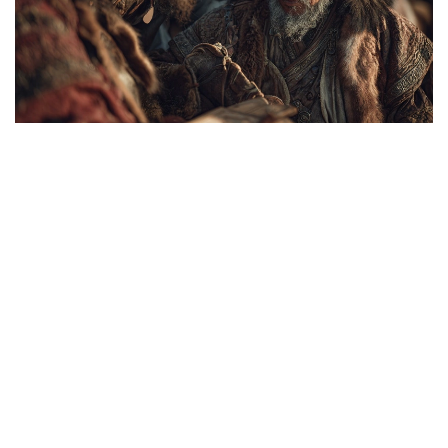
Коллаж: Kazinform/ Canva
قازاقتىڭ ايگىلى اقىن ءارى ءانشىسى اسەت نايمانباي ۇلى ءمامي
بەيسى دۇنيە سالعاندا:
- ۇلتىن اداستىرماي باستايتۇعىن،
الىستان دۇشپان كەلسە ساسپايتۇعىن.
داۋلەت، ءمانساپ، كىسىلىك جەلىگىنە،
قانى قىزىپ، بويى ىسىپ اسپايتۇعىن.
ءبىرى ەدى-اۋ قويعان ءبيدىڭ قۇداي سايلاپ،
جۇرەتىن رازى قىپ جۇرتىن جايلاپ.