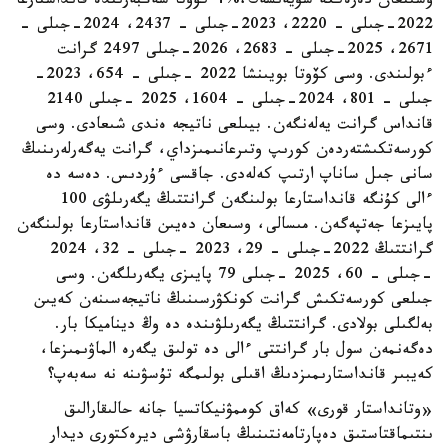
ۇسىنعان دەرەككە سۇيەنسەك،%4 كۆوتا شەڭبەرىندە قانداستارعا
2022-جىلى – 2220، 2023-جىلى – 2437، 2024-جىلى –
2671، 2025-جىلى – 2683، 2026-جىلى 2497 گرانت
ءبولىندى. وسى كۆوتا بويىنشا 2022 -جىلى – 654، 2023-
جىلى – 801، 2024-جىلى – 1604، 2025 -جىلى 2140
قانداس گرانت يەلەنگەن. بيىلعى ناتيجە ەندى شىعادى. وسى
كورسەتكىشتەردەن كورىپ وتىرعانىمىزداي، گرانت يەگەرلەرىنىڭ
سانى جىل ساناپ ارتىپ كەلەدى. جاقسى ءۇردىس. دەسە دە
ءالى كۇنگە قانداستارعا بولىنگەن گرانتتىڭ يگەرىلۋى 100
پايىزعا جەتپەگەن. مىسالى، وسىعان دەيىن قانداستارعا بولىنگەن
گرانتتىڭ 2022-جىلى – 29، 2023 -جىلى – 32، 2024
-جىلى – 60، 2025 -جىلى 79 پايىزى يگەرىلگەن. وسى
جىلعى كورسەتكىش گرانت كونكۋرسىنىڭ ناتيجەسىنەن كەيىن
بەلگىلى بولادى. گرانتتىڭ يگەرىلۋىندە دە وڭ ديناميكا بار.
دەگەنمەن سول بار گرانتتى ءالى دە تولىق يگەرە الماۋىمىزعا،
كەيبىر قانداستارىمىزدىڭ اقىلى بولىمگە تۇسۋىنە نە سەبەپ؟
«وتانداستار قورى» كەاق كوممۋنيكاتسيا جانە حالىقارالىق
ىنتىماقتاستىق دەپارتامەنتىنىڭ باسقارۋشى ديرەكتورى ديدار