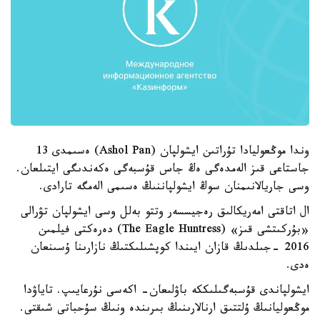
وندا موڭعوليادا تۇراتىن ايشولپان (Ashol Pan) ەسىمدى 13
جاستاعى قىز الەمدەگى ەڭ جاس قۇسبەگى ەكەندىگى ايتىلعان.
وسى جاريالانىمنان سوڭ ايشولپاننىڭ ەسىمى الەمگە تارادى.
ال اتاقتى امەريكالىق رەجيسسەر وتتو بەلل وسى ايشولپان تۋرالى
«بۇركىتشى قىز» (The Eagle Huntress) دەرەكتى فيلمىن
2016 -جىلدىڭ قازان ايىندا كوپشىلىكتىڭ نازارىنا ۇسىنعان
ەدى.
ايشولپاندى قۇسبەگىلىككە باۋلىعان- اكەسى نۇرعايىپ. تاياۋدا
موڭعوليانىڭ ۇلتتىق ارنالارىنىڭ بىرىندە ونىڭ سۇحباتى شىقتى.