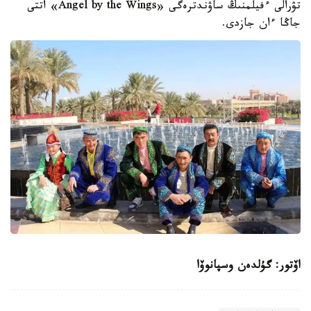
تۋرالى ءفيلمنىڭ ساۋندترەگى «Angel by the Wings» اتتى
جاڭا ءان جازدى.
اۆتور: گۇلدەن وسپانوۆا