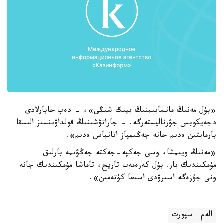
«بۇل مەنىڭ مانسابىمنىڭ بيىك شىڭى»، - دەپ حابارلادى
دجەيكوبس جۋرناليستەرگە. - جاراتۋشىنىڭ قولداۋىنسىز الىسقا
بارمايتىن ەدىم جانە جەڭىمپاز اتانباس ەدىم».
«مەنىڭ ويىمشا، وسى جەكپە-جەكتە جەڭۋىمە بارلىق
مۇمكىندىك بار. بۇل كەرەمەت تاريح، تاماشا مۇمكىندىك جانە
ونى جۇزەگە اسىرۋدى اسىعا كۇتەمىن».
الەم
سپورت