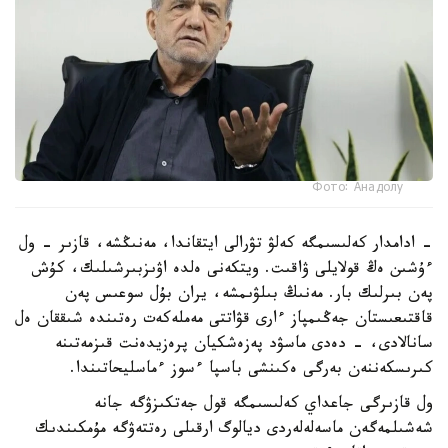
Фото: Анадолу
- ادامدار كەلىسىمگە كەلۋ تۋرالى ايتقاندا، مەنىڭشە، قازىر - ول
ءۇشىن ەڭ قولايلى ۋاقىت. ويتكەنى ەلدە اۋىزبىرشىلىك، كۇش
پەن بىرلىك بار. مەنىڭ بىلۋىمشە، يران بۇل سوعىس پەن
قاقتىعىستان جەڭىمپاز ءارى قۋاتتى مەملەكەت رەتىندە شىققان ەل
سانالادى، - دەدى ماسۋد پەزەشكيان پرەزيدەنت قىزمەتىنە
كىرىسكەننەن بەرگى ەكىنشى باسپا ءسوز ءماسليحاتىندا.
ول قازىرگى جاعداي كەلىسىمگە قول جەتكىزۋگە جانە
شەشىلمەگەن ماسەلەلەردى ديالوگ ارقىلى رەتتەۋگە مۇمكىندىك