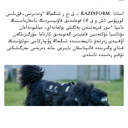
استانا. KAZINFORM – ق ح ر شىڭجاڭ ءوندىرىس-قۇرىلىس
كورپۋسى (ش و ق ك) قوعامدىق قاۋىپسىزدىك باسقارماسىنىڭ
باسپا ءسوز قىزمەتىنەن بەلگىلى بولعانداي، ميلليونداعان
مۋتاتسيا نۇكتەسىن قامتيتىن گەنومدىق كارتاعا جۇرگىزىلگەن
اۋقىمدى زەرتتەۋ ناتيجەسىندە شىڭجاڭ وۆچاركاسى سولتۇستىك
قىتاي وڭىرىندە قالىپتاسقان بايىرعى جانە دەربەس جەرگىلىكتى
تۇقىم رەتىندە تانىلدى.