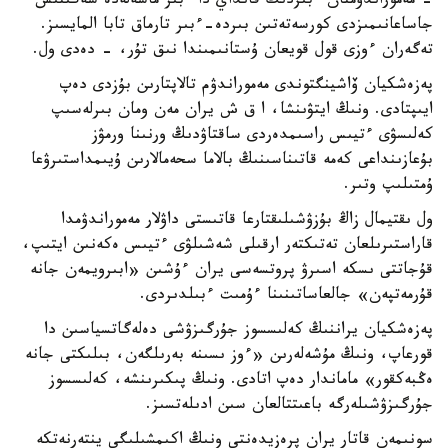
- مەموراندۋمنان ءبىزدىڭ قانداي دا ءبىر ماسەلەدە شەگىنىس
جاساعانىمىزدى كورسەتەتىن بىردە-ءبىر تارماق تابا المايسىز.
تەگەران ءوزى قول قويعان ۇستانىمىندا نىق تۇر، - دەدى ول.
پەزەشكيان ۆاشينگتوندى مەموراندۋم تالاپتارىن بۇزدى دەپ
ايىپتادى. ونىڭ ايتۋىنشا، ا ق ش يران مەن ومان بىرلەسىپ
كەلىسۋى ءتيىس راسىمدەردى ساقتاۋدىڭ ورنىنا ورمۋز
بۇعازىنداعى كەمە قاتىناسىنىڭ بالاما سحەمالارىن ۇيىمداستىرۋعا
ۇمتىلىپ وتىر.
ول ىقتيمال زاڭ بۇزۋشىلىقتارعا قاتىستى داۋلار مەموراندۋمدا
قاراستىرىلعان تەتىكتەر ارقىلى شەشىلۋى ءتيىس ەكەنىن ايتىپ،
قۇجاتتى ىسكە اسىرۋ پروتسەسى يران ءۇشىن «ابىرويمەن جانە
قۇرمەتپەن» جالعاساتىنىنا ءۇمىت ءبىلدىردى.
پەزەشكيان يراننىڭ كەلىسسوز جۇرگىزۋشى دەلەگاتسياسىن دا
قورعاپ، ونىڭ مۇشەلەرىن «ءوز ىسىنە بەرىلگەن، بىلىكتى جانە
ەڭبەكقور» ماماندار دەپ اتادى. ونىڭ پىكىرىنشە، كەلىسسوز
جۇرگىزۋشىلەرگە باعىتتالعان سىن ادىلەتسىز.
سونىمەن قاتار يران پرەزيدەنتى ونىڭ اكىمشىلىگى ينتەرنەتكە