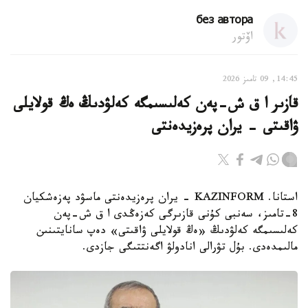
без автора
اۆتور
14:45, 09 تامىز 2026
قازىر ا ق ش-پەن كەلىسىمگە كەلۋدىڭ ەڭ قولايلى
ۋاقىتى - يران پرەزيدەنتى
استانا. KAZINFORM - يران پرەزيدەنتى ماسۋد پەزەشكيان
8-تامىز، سەنبى كۇنى قازىرگى كەزەڭدى ا ق ش-پەن
كەلىسىمگە كەلۋدىڭ «ەڭ قولايلى ۋاقىتى» دەپ سانايتىنىن
مالىمدەدى. بۇل تۋرالى انادولۋ اگەنتتىگى جازدى.