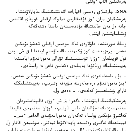
بەرەتىنىن اتاپ ءوتتى.
ISNA جارتىلاي رەسمي اقپارات اگەنتتىگىنىڭ حابارلاۋىنشا،
پەزەشكيان يران ءوز قۇقىقتارىن ديالوگ ارقىلى قورعاي الاتىنىن
جانە ەل مەن حالىقتىڭ مۇددەسىنەن باسقا ەشتەڭەگە
ۇمتىلمايتىنىن ايتتى.
ونىڭ سوزىنشە، داۋلاردى تەك سوعىس ارقىلى شەشۋ مۇمكىن
ەمەس. پرەزيدەنت ءوز ۇكىمەتىنىڭ ماۋسىم ايىندا ا ق ش-پەن
قول قويىلعان ءوزارا تۇسىنىستىك تۋرالى مەموراندۋم اياسىندا
بەيبىتشىلىك ورناتۋعا بەيىلدى ەكەنىن تاعى دا راستادى.
- بۇل ماسەلەلەردى تەك سوعىس ارقىلى شەشۋ مۇمكىن ەمەس.
ءبىز مەموراندۋم ەرەجەلەرىنە سۇيەنە وتىرىپ، بەيبىتشىلىككە
قاراي ۇمتىلعىمىز كەلەدى، - دەدى ول.
پەزەشكياننىڭ ايتۋىنشا، ەگەر ا ق ش ءوزى قالىپتاستىرعان
سەنىمسىزدىك احۋالىنان باس تارتىپ، ءوزارا سەنىمدى قالپىنا
كەلتىرۋ مۇمكىن بولسا، تەگەران مەموراندۋمدى الداعى ءىس-
قيمىلدىڭ نەگىزى رەتىندە پايدالانۋعا نيەتتى. سونىمەن قاتار ول
يراننىڭ ۆاشينگتوندى ءالى دە «سەنىم ارتۋعا بولمايتىن» تاراپ