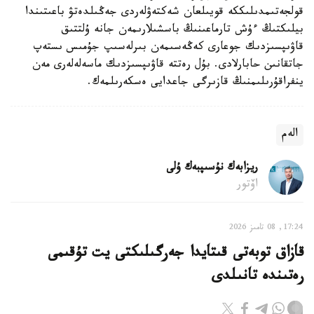
قولجەتىمدىلىككە قويىلعان شەكتەۋلەردى جەڭىلدەتۋ باعىتىندا
بيلىكتىڭ ءۇش تارماعىنىڭ باسشىلارىمەن جانە ۇلتتىق
قاۋىپسىزدىك جوعارى كەڭەسىمەن بىرلەسىپ جۇمىس ىستەپ
جاتقانىن حابارلادى. بۇل رەتتە قاۋىپسىزدىك ماسەلەلەرى مەن
ينفراقۇرىلىمنىڭ قازىرگى جاعدايى ەسكەرىلمەك.
الەم
ريزابەك نۇسىپبەك ۇلى
اۆتور
17:24, 08 تامىز 2026
قازاق توبەتى قىتايدا جەرگىلىكتى يت تۇقىمى
رەتىندە تانىلدى