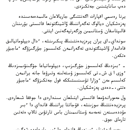
دەپ سانايتىنىن جەتكىزدى.
يرنا رەسمي اقپارات اگەنتتىگى جاريالاعان مالىمدەمەسىندە
پەزەشكيان ديالوگ تەگەراننىڭ ۆاشينگتونعا قاتىستى بۇرىننان
قالىپتاسقان ۇستانىمىن وزگەرتپەگەنىن ايتتى.
سونداي-اق يران پرەزيدەنتىنىڭ پىكىرىنشە، ءدال ديپلوماتيالىق
قادامدار ۆاشينگتوندى تەگەرانمەن كەلىسسوز جۇرگىزۋگە ءماجبۇر
ەتكەن.
- ءبىزدىڭ كەلىسسوز جۇرگىزىپ، ديپلوماتياعا جۇگىنۋىمىزدىڭ
ءوزى ا ق ش-تى كەلىسسوز ۇستەلىنە وتىرۋعا جانە يرانمەن
كەلىسىم مەن ءوزارا تۇسىنىستىككە قول جەتكىزۋگە ءماجبۇر
ەتتى،-دەدى پەزەشكيان.
ول مەموراندۋمعا قاتىستى ايتىلعان سىنداردى دا جوققا شىعاردى.
پرەزيدەنتتىڭ سوزىنشە، قۇجاتتا يراننىڭ قانداي دا ءبىر
مۇددەسىنەن نەمەسە ۇستانىمىنان باس تارتۋىن تالاپ ەتەتىن
تارماق جوق.