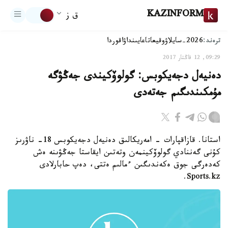
KAZINFORM
ق ز
ترەند:
2026-سايلاۋ
وقيعا
تاعايىنداۋ
اقوردا
09:29, 12 قاڭتار 2017
دەنيەل دجەيكوبس: گولوۆكيندى جەڭۋگە
مۇمكىندىگىم جەتەدى
استانا. قازاقپارات - امەريكالىق دەنيەل دجەيكوبس 18- ناۋرىز
كۇنى گەننادي گولوۆكينمەن وتەتىن ايقاستا جەڭۋىنە ەش
كەدەرگى جوق ەكەندىگىن ءمالىم ەتتى، دەپ حابارلادى
Sports.kz.