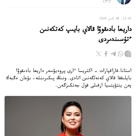
اۆتور
12:42, 08 تامىز 2026
داريعا بادىقوۆا قالاي بايىپ كەتكەنىن
ءتۇسىندىردى
استانا.قازاقپارات - اكتريسا ءارى پروديۋسەر داريعا بادىقوۆا
بايلىققا قالاي كەنەلگەنىن اتادى. ونىڭ پىكىرىنشە، بۇعان ەڭبەك
پەن ينتۋيتسيا ارقىلى قول جەتكىزگەن.