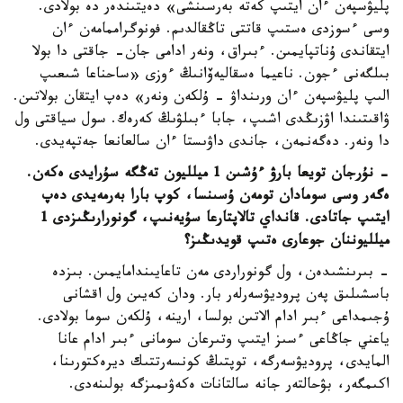
پليۋسپەن ءان ايتىپ كەتە بەرسىنشى» دەيتىندەر دە بولادى.
وسى ءسوزدى ەستىپ قاتتى تاڭقالدىم. فونوگراممامەن ءان
ايتقاندى ۇناتپايمىن. ءبىراق، ونەر ادامى جان- جاقتى دا بولا
بىلگەنى ءجون. ناعيما ەسقاليەۆانىڭ ءوزى «ساحناعا شىعىپ
الىپ پليۋسپەن ءان ورىنداۋ - ۇلكەن ونەر» دەپ ايتقان بولاتىن.
ۋاقىتىندا اۋزىڭدى اشىپ، جابا ءبىلۋىڭ كەرەك. سول سياقتى ول
دا ونەر. دەگەنمەن، جاندى داۋىستا ءان سالعانعا جەتپەيدى.
- نۇرجان تويعا بارۋ ءۇشىن 1 ميلليون تەڭگە سۇرايدى ەكەن.
ەگەر وسى سومادان تومەن ۇسىنسا، كوپ بارا بەرمەيدى دەپ
ايتىپ جاتادى. قانداي تالاپتارعا سۇيەنىپ، گونورارىڭىزدى 1
ميلليوننان جوعارى ەتىپ قويدىڭىز؟
- بىرىنشىدەن، ول گونوراردى مەن تاعايىندامايمىن. بىزدە
باسشىلىق پەن پروديۋسەرلەر بار. ودان كەيىن ول اقشانى
ۇجىمداعى ءبىر ادام الاتىن بولسا، ارينە، ۇلكەن سوما بولادى.
ياعني جاڭاعى ءسىز ايتىپ وتىرعان سومانى ءبىر ادام عانا
المايدى، پروديۋسەرگە، توپتىڭ كونسەرتتىك ديرەكتورىنا،
اكىمگەر، بۋحالتەر جانە سالتانات ەكەۋىمىزگە بولىنەدى.