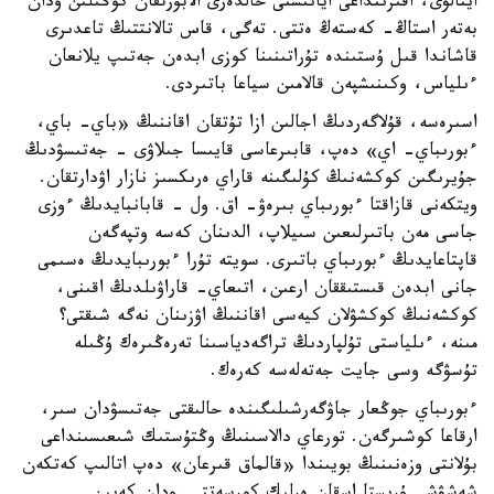
اينالۋى، اقىرىنداعى ايانىشتى حالدەرى الابۇرتقان كوڭىلىن ودان
بەتەر استاڭ- كەستەڭ ەتتى. تەگى، قاس تالانتتىڭ تاعدىرى
قاشاندا قىل ۇستىندە تۇراتىنىنا كوزى ابدەن جەتىپ يلانعان
ءىلياس، وكىنىشپەن قالامىن سياعا باتىردى.
اسىرەسە، قۇلاگەردىڭ اجالىن ازا تۇتقان اقاننىڭ «باي- باي،
ءبورىباي- اي» دەپ، قابىرعاسى قايىسا جىلاۋى - جەتىسۋدىڭ
جۇيرىگىن كوكشەنىڭ كۇلىگىنە قاراي ەرىكسىز نازار اۋدارتقان.
ويتكەنى قازاقتا ءبورىباي بىرەۋ- اق. ول - قابانبايدىڭ ءوزى
جاسى مەن باتىرلىعىن سىيلاپ، الدىنان كەسە وتپەگەن
قاپتاعايدىڭ ءبورىباي باتىرى. سويتە تۇرا ءبورىبايدىڭ ەسىمى
جانى ابدەن قىستىققان ارعىن، اتىعاي- قاراۋىلدىڭ اقىنى،
كوكشەنىڭ كوكشۋلان كيەسى اقاننىڭ اۋزىنان نەگە شىقتى؟
مىنە، ءىلياستى تۇلپاردىڭ تراگەدياسىنا تەرەڭىرەك ۇڭىلە
تۇسۋگە وسى جايت جەتەلەسە كەرەك.
ءبورىباي جوڭعار جاۋگەرشىلىگىندە حالىقتى جەتىسۋدان سىر،
ارقاعا كوشىرگەن. تورعاي دالاسىنىڭ وڭتۇستىك شىعىسىنداعى
بۇلانتى وزەنىنىڭ بويىندا «قالماق قىرعان» دەپ اتالىپ كەتكەن