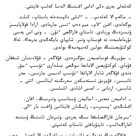
كەشەلى بەرى ەكى ادامى اقىننىڭ الدىنا كەلىپ قايتتى.
- سالەم الا كەلدىم… - ءانشى ەكپىندەتە باستاپ، كىلت
بوگەلدى. اقىن ءلام- ميم دەپ ءتىس جارمادى. ارادا قولاپايسىز
ۇنسىزدىك ورنادى. تاستاي قاراڭعى ءتۇن. - ونى اس يەسى
نۇرماعامبەت تە قوستاپ وتىر. شاپپاي بايگەڭدى بەرمەك. تەك
كوكتۇيعىننىڭ جولىن كەسپەسەڭ بولدى.
- جۇيرىك قوساعىمەن جۇگىرەدى. قۇلاگەر - قۇلادىننان شىققان
قۇماي. كوكتۇيعىن الامانعا سوڭعى جىلدارى ءتۇسىپ ءجۇر.
ەندى قۇلاگەر شابار الاپاتقا ءتۇسىپ ادىمىن جازسىن، جەر
تانىسىن، قۇيرىق تىستەسكەن سەرىگىنە اينالسىن. اتتى -
شابىس، ارنانى - اعىس اشادى. اشىلسىن.
- اداممەن ەمەس، اجالمەن ۇستاسىپ وتىرسىڭ، اقان.
اقىلىڭدى ءپىسىرىپ، رايىڭنان قايتاتىن ۋاقىت بار ءالى.
ءبىرجان قاراڭعىلىققا سىڭە بەردى. وتىرعان تاستىڭ ۇستىنە
اعاراڭداتىپ، تايتۇياقتى تاستاپ كەتىپتى.