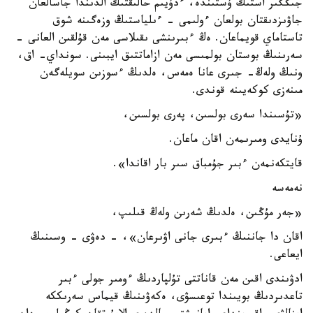
جىڭگىر استىڭ ۇستىندە، ءدۇيىم حالىقتىڭ الدىندا جاسالعان
جاۋىزدىقتان بولعان ءولىمى - ءىلياستىڭ وزەگىنە شوق
تاستاماي قويماعان. ەڭ ءبىرىنشى ىقىلاسى مەن قۇلقىن العانى -
سەرىنىڭ بوستان بولمىسى مەن ازاماتتىق ايبىنى. سونداي- اق،
ونىڭ ولەڭ- جىرى عانا ەمەس، ەلدىڭ ءسوزىن سويلەگەن
مىنەزى كوكەيىنە قوندى.
«تۇسىندا سەرى بولسىن، پەرى بولسىن،
ۇنايدى ومىرىمەن اقان ماعان.
قايتكەنمەن ءبىر جۇمباق سىر بار اقاندا».
نەمەسە
«جەر مۇڭىن، ەلدىڭ شەرىن ولەڭ قىلىپ،
اقان دا جاننىڭ ءبىرى جانى اۋىرعان»، - دەۋى - وسىنىڭ
ايعاعى.
ادۋىندى اقىن مەن قاناتتى تۇلپاردىڭ ءومىر جولى ءبىر
تاعدىردىڭ بويىندا توعىسۋى، ەكەۋىنىڭ قيماس سەرىككە