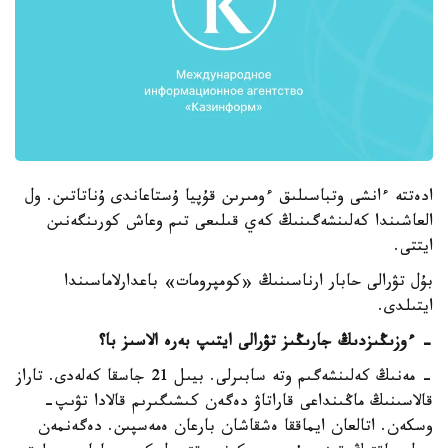
ادەتتە ءانشى وتباسىلىق ءومىرىن قۇپيا ۇستاعاندى ۇناتاتىن. ول
العاشىندا كەلىنشەگىنىڭ كەي قىلىعى تىم وعاش كورىنگەنىن
ايتتى.
بۇل تۋرالى حابار ارناسىنىڭ «كومپرومات» باعدارلاماسىندا
ايتىلدى.
- ءوزىڭىزدىڭ جارىڭىز تۋرالى ايتىپ بەرە الاسىز با؟
- مەنىڭ كەلىنشەگىم وتە سابىرلى. بيىل 21 جاسقا كەلەدى. تاراز
قالاسىنىڭ ماڭىنداعى قاراتاۋ دەگەن كىشىگىرىم قالادا تۋىپ-
وسكەن. اتالعان ايماققا ەشقاشان بارعان ەمەسپىن. دەگەنمەن