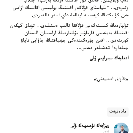
دەپ ويلايمىن. حالىق كوز جاسىنا ەرىك بەرىپ، جىلاپ
وتىردى… ءىلياستاي قۇلاگەر اقىننىڭ بولمىسى اقاننىڭ ازاسى
مەن كۇلىكتىڭ كيەسىنە اينالعانداي اسەر قالدىردى.
تۇلپاردىڭ كىسىنەگەنى قۇلاققا تالىپ ەستىلدى… تۇماق كيگەن
اقىننىڭ بەينەسى قازباۋىر بۇلتتاردىڭ اراسىنان الىستان
كورىنەدى… اقىن جۇرەگىندەگى جۇمباقتىڭ جاۋابى تاياۋ
جىلداردا شەشىلەر ەمەس…
ادىلبەك ىبىرايىم ۇلى
«قازاق ادەبيەتى»
مادەنيەت
ريزابەك نۇسىپبەك ۇلى