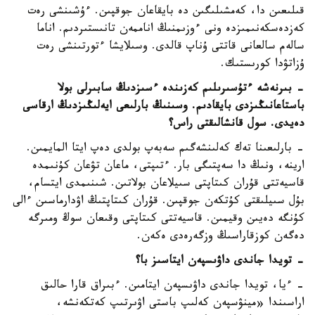
قىلىعىن دا، كەمشىلىگىن دە بايقاعان جوقپىن. ءۇشىنشى رەت
كەزدەسكەنىمىزدە ونى ءوزىمنىڭ اناممەن تانىستىردىم. اناما
سالەم سالعانى قاتتى ۇناپ قالدى. وسىلايشا ءتورتىنشى رەت
ۇزاتۋدا كورىستىك.
- بىرنەشە ءتۇسىرىلىم كەزىندە ءسىزدىڭ سابىرلى بولا
باستاعانىڭىزدى بايقادىم. وسىنىڭ بارلىعى ايەلىڭىزدىڭ ارقاسى
دەيدى. سول قانشالىقتى راس؟
- بارلىعىنا تەك كەلىنشەگىم سەبەپ بولدى دەپ ايتا المايمىن.
ارينە، ونىڭ دا سەپتىگى بار. ءتىپتى، ماعان تۋعان كۇنىمدە
قاسيەتتى قۇران كىتاپتى سىيلاعان بولاتىن. شىنىمدى ايتسام،
بۇل سىيلىقتى كۇتكەن جوقپىن. قۇران كىتاپتىڭ اۋدارماسىن ءالى
كۇنگە دەيىن وقيمىن. قاسيەتتى كىتاپتى وقىعان سوڭ ومىرگە
دەگەن كوزقاراسىڭ وزگەرەدى ەكەن.
- تويدا جاندى داۋىسپەن ايتاسىز با؟
- ءيا، تويدا جاندى داۋىسپەن ايتامىن. ءبىراق قارا حالىق
اراسىندا «مينۋسپەن كەلىپ باستى اۋىرتىپ كەتكەنشە،