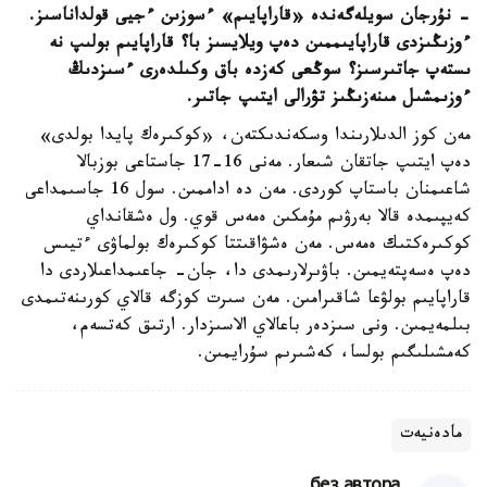
- نۇرجان سويلەگەندە «قاراپايىم» ءسوزىن ءجيى قولداناسىز.
ءوزىڭىزدى قاراپايىممىن دەپ ويلايسىز با؟ قاراپايىم بولىپ نە
ىستەپ جاتىرسىز؟ سوڭعى كەزدە باق وكىلدەرى ءسىزدىڭ
ءوزىمشىل مىنەزىڭىز تۋرالى ايتىپ جاتىر.
مەن كوز الدىلارىندا وسكەندىكتەن، «كوكىرەك پايدا بولدى»
دەپ ايتىپ جاتقان شىعار. مەنى 16-17 جاستاعى بوزبالا
شاعىمنان باستاپ كوردى. مەن دە اداممىن. سول 16 جاسىمداعى
كەيپىمدە قالا بەرۋىم مۇمكىن ەمەس قوي. ول ەشقانداي
كوكىرەكتىك ەمەس. مەن ەشۋاقىتتا كوكىرەك بولماۋى ءتيىس
دەپ ەسەپتەيمىن. باۋىرلارىمدى دا، جان- جاعىمداعىلاردى دا
قاراپايىم بولۋعا شاقىرامىن. مەن سىرت كوزگە قالاي كورىنەتىمدى
بىلمەيمىن. ونى سىزدەر باعالاي الاسىزدار. ارتىق كەتسەم،
كەمشىلىگىم بولسا، كەشىرىم سۇرايمىن.
مادەنيەت