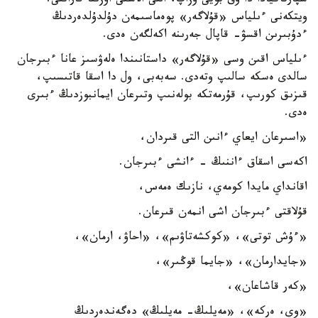
سپارتاكيادا دا وق بويى ۇزاپ، التى الاشتى اۋزىنا قاراتتى.
ويتكەنى ءىلياس «قۇلاگەر» پوەماسىمەن دۇلدۇلدەردىڭ
ءدۇبىرىن اقسۋ- قاپال جەرىنە اكەلگەن ەدى.
ءىلياس اقىن وسى «قۇلاگەر» داستانىندا ەلەۋسىز عانا ءبىرجان
سالدى ەسكە سالىپ وتەدى. سەبەبى، ول دا اسقا قاتىسىپ،
قىزىق كورىپ، قۇرمەتكە بولەنىپ وتىرعان ايمانبوزدىڭ ءبىرى
ەدى.
«اسىرعان ايعاي ءانىن التى قىردان،
اكەسى اسقاق ءاننىڭ - ءانشى ءبىرجان.
اقانداي مايدا كومەي، نازىك ەمەس،
قۇلاقتى ءبىرجان اشى انمەن قىرعان.
«ءۇش توتى»، «كوكشەتاۋىم»، «احاۋ، ارمان»،
«جايدارمان»، «جايما قوڭىر»،
«كەر قاشاعان»،
«وي، ەركە»، «مەيلىڭ- مەيلىڭ» دەگەندەردىڭ