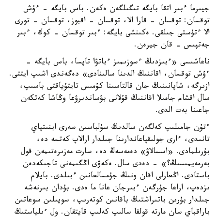
جيىرما ءبىر اتقا بايگە تىگىلگەن ەكەن. باس بايگە - ءۇش
توقسان: توقسان - قارا الا، توقسان - اقبوز، توقسان - تورى
الا ءتۇستى جىلقى. ەكىنشى بايگە: ءبىر توقسان - كوك، ءبىر
جەتپىس - قان جيرەن.
ناعاشىسى «ءبىزدىڭ ءسوزىمىز ءباتۋا تاپسا، باس بايگە -
ءۇش توقسان، اقاننىڭ الدىنا سالىنادى» دەگەندى اشىپ ايتتى.
ازىرگە، شاپانىنىڭ جان قالتاسىنا كۇمىس تايتۇياقتى باسىپ،
سال اقشام جامىلا اقاننىڭ قۇلانى بۋساندىرۋعا وڭاشا كەتكەن
جاعىنا بەت الدى.
ءتۇن جامىلىپ كەلگەن سالدىڭ سۇلباسىن سەرى اينىتپاي
تانىدى، ءارى جولىقپاعاندارىنا جىلدار ارالاپ كەتسە دە،
بۇرىلمادى. «اسسالاۋ» دەمەسەڭ دە، سارت مەزىرەتىمەن قول
بەرمەيمىسىڭ؟» - دەدى سال. ەكەۋى اڭگىمەنى تاجىكەدەن
باستادى. اڭعارلى اقان ونىڭ جۇمسالعانىن ءبىلدى. بايلام
ىزدەپ، اراعا جۇرگەن ءبىرجان عانا ما ەدى. بۇدان بىرنەشە
جىلدار بۇرىن باتىراشتىڭ باقانىن كوتەرىپ، سويىلىن سوعاتىن
باراقباي سان مارتە قولقا سالىپ كەلىپ قايتقان. ول ءىلياستىڭ