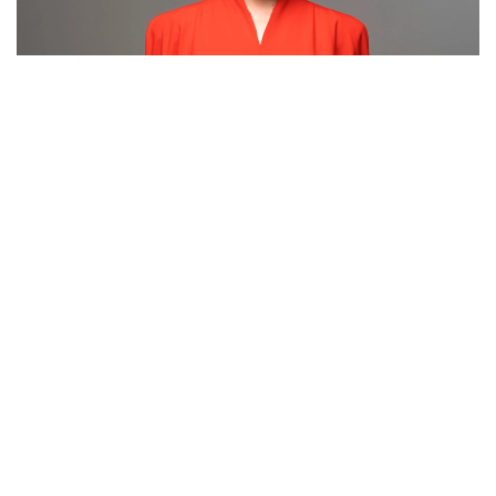
Фото: Kinopark
ول لەزدە بايىپ كەتتى دەگەن پىكىرلەردى جوققا شىعارىپ وتىر.
«بادىقوۆا تەز بايىپ كەتتى دەگەن سوزدەردى ەستىپ قالامىن.
ەشقانداي دا تەز بايىعان جوقپىن. وسى ونەردە 28 جىل ەڭبەك
ەتتىم. جاسىرمايمىن، ينتۋيتسيام الىستان سەزەدى. قانشاما
ۇيقىسىز تۇندەر بولدى. قورعانسىز كۇندەرىم بولدى. بارلىق
شەشىمدى ءوزىم شىعارىپ، «دۇرىس پا، بۇرىس پا» دەپ
قورىققان كەزدەرىم بولدى»، - دەيدى داريعا بادىقوۆا.
ونىڭ ۇستانىمىنشا، ەڭ باستىسى، ادالدىق. ەشكىمدى
قۇنسىزداندىرماي، ءمان-جايدى ءبىلىپ وتىرعان. سوندىقتان
جيىرما جىلدا ەڭبەكتىڭ نانىن جەۋ ورىندى نارسە.
«ماعان بەرگەن باق-داۋلەتتى مويىنداعىلارىڭ كەلمەي مە؟