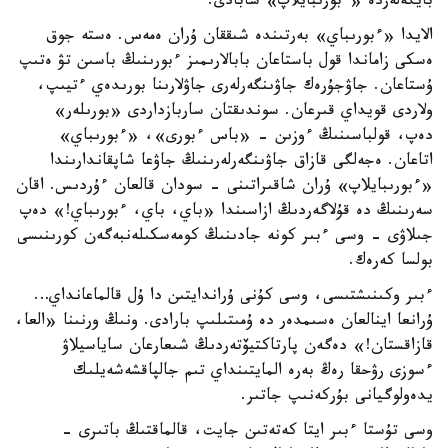
بايگەلەردە «ءبورىبايلاپ» شابادى.
الايدا «ءبورىباي» بەرتىندە شىققان ۇران ەمەس. ەستە جوق
ەسكى زاماندا قول باستاعان بابالارىمىز ءبورىنىڭ باسىن تۋ ەتىپ
ۇستاعان. جاۋجۇرەك جاۋىنگەرلەرى جاۋلارىنا بورىدەي ءتيىپ،
ولاردى قويداي قىرعان. سوندىقتان ساربازداردى «بورىلەر»
دەپ، قولباسىنىڭ ءوزىن - «باس ءبورى»، «ءبورىباي»
اتاعان. ەجەلگى قازاق جاۋىنگەرلەرىنىڭ جاۋعا شاپقاندارىندا
«ءبورىبايلاپ» ۇران شاقىراتىنى - سودان قالعان ءۇردىس. اقان
سەرىنىڭ دە قۇلاگەردىڭ ازاسىندا «باي، باي، ءبورىباي!» دەپ
جىلاۋى - وسى ءبىر كونە جادىنىڭ كومەسكىلەنبەگەن كورىنىسى
بولسا كەرەك.
ءبىر وكىنىشتىسى، وسى كۇنى ۇراندايتىن دا ۇل قالماعانداي…
ۇرانعا اينالعان ەسىمدەر دە ۇمىتىلىپ بارادى. ونىڭ ورنىنا «العا،
قازاقستان!» دەگەن پارتاكتيۆتەردىڭ شىعارعان ساياسيلاۋ
ءسوزى رۋحقا رەڭ بەرە المايتىنداي تىم جالپاقشەشەيلىك
يدەولوگيانى بۇركەنىپ جاتىر.
وسى تۇستا ءبىر ايتا كەتەتىن جايت، قالماقتىڭ باتىرى -