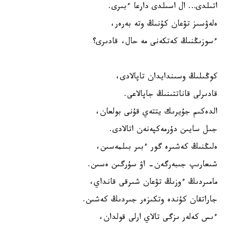
اتىلدى… ال اسىلدى دارعا ءبىرى.
ەلەۋسىز تۋعان كۇنىڭ وتە بەرەر،
ءسوزىڭنىڭ كەتكەنى مە حال، قادىرى؟
كوڭىلىڭ وسىندايدان تاپالادى،
قادىرلى قاناتتىنىڭ جاپالاعى.
الدەكىم جۇيرىك يتتەي قۇنى بولعان،
جىل سايىن دۇرمەكپەنەن اتالادى.
ەلىڭنىڭ كەشىرە گور ءبىر بىلمەسىن،
شىعارىپ جىبەرگەن- اۋ سۇرگىن ەسىن.
مامىردىڭ ءوزىڭ تۋعان شىرقى قانداي،
جاراتقان كۇندە وتكىزەر جىردىڭ كەشىن.
ءىس كەلەر ىزگى تالاي ارلى قولدان،