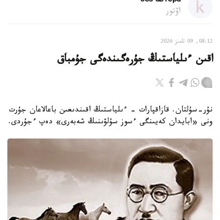
без автора
اۆتور
08:12, 09 تامىز 2026
اقىن ءىلياستىڭ جۇرەگىندەگى جۇمباق
نۇر-سۇلتان. قازاقپارات - ءىلياستىڭ اقىندىعىن باعالاعان جۇرت
ونى «ابايدان كەيىنگى ءسوز سۇلۋىنىڭ شەبەرى» دەپ ءجۇردى.