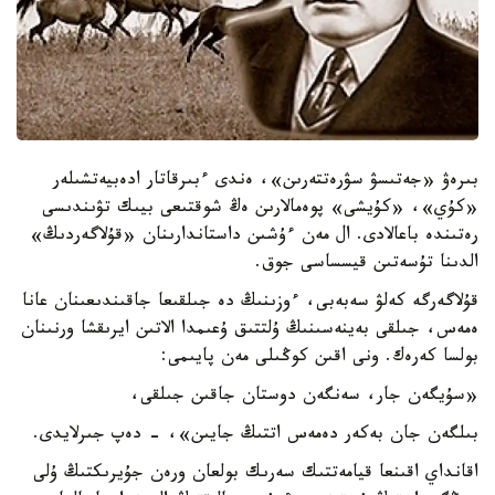
بىرەۋ «جەتىسۋ سۋرەتتەرىن»، ەندى ءبىرقاتار ادەبيەتشىلەر
«كۇي»، «كۇيشى» پوەمالارىن ەڭ شوقتىعى بيىك تۋىندىسى
رەتىندە باعالادى. ال مەن ءۇشىن داستاندارىنان «قۇلاگەردىڭ»
الدىنا تۇسەتىن قيسساسى جوق.
قۇلاگەرگە كەلۋ سەبەبى، ءوزىنىڭ دە جىلقىعا جاقىندىعىنان عانا
ەمەس، جىلقى بەينەسىنىڭ ۇلتتىق ۇعىمدا الاتىن ايرىقشا ورنىنان
بولسا كەرەك. ونى اقىن كوڭىلى مەن پايىمى:
«سۇيگەن جار، سەنگەن دوستان جاقىن جىلقى،
بىلگەن جان بەكەر دەمەس اتتىڭ جايىن»، - دەپ جىرلايدى.
اقانداي اقىنعا قيامەتتىك سەرىك بولعان ورەن جۇيرىكتىڭ ۇلى