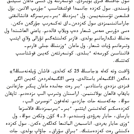
سول جاقتىڭ قىزى بۇيىردى. كونسەرتتە ول كىسى ماعان سىيلىق
ۇسىندى. سول كەزدە جانىمدا قولتىقتاسىپ ءجۇرىپ الاتىن. بۇل
قىلىعىن تۇسىنبەيمىن. ول ءبىزدىڭ ءبىر-بىرىمىزگە قانشالىقتى
جاراساتىنىمىزدى سول كەزدەن-اق تەكسەرىپ جۇرگەن ەكەن.
ەسى دۇرىس ەمەس شىعار دەپ ويلاپ قالدىم. ياعني العاشىندا ول
مەنىڭ تىڭدارمانىم بولدى. قازىر كەلىنشەگىم تۋرالى ولاي ايتىپ
وتىرعانىم ۇيات شىعار. ول ماعان ءوزىنىڭ جىلى قارىم-
قاتىناسىن كورسەتە ءبىلدى. كونسەرتتەن كەيىن قوشتاسىپ
كەتتىك.
ۋاقىت وتە كەلە «جاسىڭ 25 كە كەلدى. قاشان ۇيلەنەسىڭ؟»
دەگەن اڭگىمەلەر باستالدى. وسى اڭگىمەلەردەن كەيىن الگى
قىزدى ىزدەي باستادىم. ءبىر رەت جەلىدە ماعان پىكىر جازعانىن
بايقاپ قالعان بولاتىنمىن. اراسىنان وتىرىپ الىپ ىزدەدىم. تاپقان
سوڭ، جەكەسىنە حات جازدىم. تەلەفون ءنومىرىن الىپ،
كەزدەسكىم كەلەتىنىن ايتتىم. ءبىر-ءبىرىمىزدىڭ قالامىزعا
بارساق، حابار بەرۋدى ۇسىندىم. 3-4 كۇن وتكەن سوڭ، ول
ءوزى حابار بەردى. اناسىمەن الماتىعا كەلگەن ەكەن. سول كەزدە
ەكىنشى رەت كەزدەستىك. ءبىراق سۇراق- جاۋاپ بولدى. جات