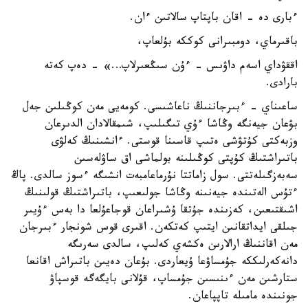
ءبارى دە - اقان باپتاپ سالاتىن ءان.
باقىرماي، دومبىرانى كوككە بۇلعاپ،
اققۋداي اسەم داۋىس - ءۇن سىڭعىرلاپ…» - دەپ كەتە
بارادى.
ساعىناي - ءبىرجاننىڭ ناعاشىسى. كومەيى مەن كوڭىلىن جەل
بۋعان جيەنگە وڭاشا ءۇي تىگىلىپ، شىمقالادان الدىرعان
وزبەكتى كۇتۋشى ەتىپ قاسىنا قوستى. ءانشىنىڭ كەلۋى
باتىراشتىڭ كۇپتى كوڭىلىنە بولماشى اق ساۋلەسىن
سەبەزگىلەتتى. سول زاماتتا نۇرماعامبەت انشىگە ءسوز سالدى. پاڭ
ءتۇس الەتىندە جيەنىنە وڭاشا جولىعىپ، باتىراشتىڭ قولىنىڭ
اشىقتىعىن، كەزىندە جۇتقا ۇشىراعان قوجاعۇلعا دا بەس ءۇيىر
جىلقى ايداتقانىن ايتىپ كەتكەن. اقىرى قوس شونجار ءبىرجان
مەن اقاننىڭ ارالارىن ەكشەي كەلىپ، سالدى سەرىگە
دانەكەرلىككە جۇمساۋعا ۇيعاردى. بۇعان دەيىن باتىراش اقانعا
ستارشىن مەن ءىنىسىن جۇمساپ، قۇلانى بايگەگە قوسپاۋ
جونىندە مامىلە تاپپاعان.