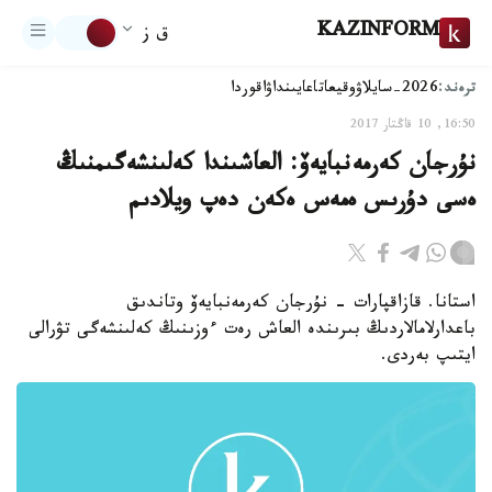
KAZINFORM
ق ز
ترەند:
2026-سايلاۋ
وقيعا
تاعايىنداۋ
اقوردا
16:50, 10 قاڭتار 2017
نۇرجان كەرمەنبايەۆ: العاشىندا كەلىنشەگىمنىڭ
ەسى دۇرىس ەمەس ەكەن دەپ ويلادىم
استانا. قازاقپارات - نۇرجان كەرمەنبايەۆ وتاندىق
باعدارلامالاردىڭ بىرىندە العاش رەت ءوزىنىڭ كەلىنشەگى تۋرالى
ايتىپ بەردى.