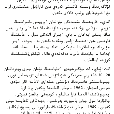
تۇگەل كەلىپ، قۇلاگەرگە ەسكەرتكىش قويدىردى. ءبىراق
قۇلاگەردىڭ ولىمىنە قاتىستى كەرەي مەن قاراۋىل جىگىتتەرى ارا-
تۇرا قىرعيقاباق بولىپ قالادى ەكەن.
التاي- قارپىقتىڭ ىشىندەگى مۇراتتان ءوربيتىن باتىراشتىڭ
ءۇرىم- بۇتاعى بۇگىندە ەرەيمەنتاۋدىڭ ماڭىندا ءالى وتىر. بەس
مىڭ جىلقى ايداعان - باي. ءبىراق اتتەڭى سول - حالىقتىڭ
قارعىسى مەن اقىننىڭ ازاسى وتكەندىكتەن بە، بىردە- ءبىر
جۇيرىك بوساعالارىنا بىتپەگەن. تەك «ىسقىرسا - جەلدىڭ،
ايداسا - جاۋدىڭ مالى» دەگەندەي عانا، كۇنكورۋشىلىكتىڭ
كوزىنە اينالعان.
انت اۋماي، ات جۇگىرمەيدى. ءىلياستىڭ تۋعان جەرى ويتوعاننان
20-30 شاقىرىم جەردەگى قىزىلتۋدان شىققان تۇيمەباس تورى،
جيىرماسىنشى عاسىردىڭ ەلۋىنشى جىلدارى الاماندا قارا سۋدى
تەرىس اعىزعان. 1962 -جىلى الماتىدا وتكەن ورتا ازيا
چەمپيوناتىندا الدىنا قارا سالماي، كومبەنى جالعىز قيىپتى.
جانۋارعا سول جولى پاسپورت بەرىلىپ، زەينەتاقى تاعايىندالىپتى.
كەيىن، 1989 -جىلى قىزىلاعاشتىڭ قاراتورعايى رەسپۋبليكالىق