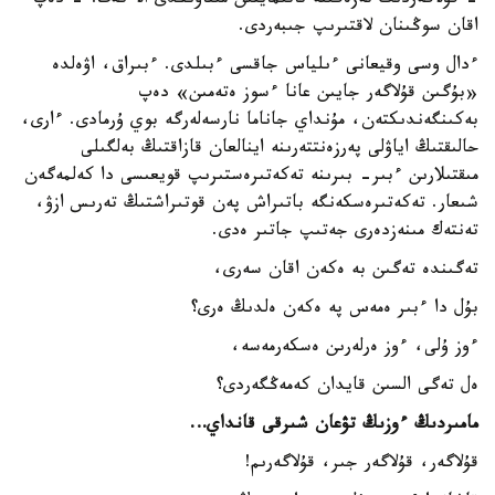
- قۇلاگەردىڭ تەزەگىنە تاتىمايتىن مىناۋىڭدى الا كەت! - دەپ
اقان سوڭىنان لاقتىرىپ جىبەردى.
ءدال وسى وقيعانى ءىلياس جاقسى ءبىلدى. ءبىراق، اۋەلدە
«بۇگىن قۇلاگەر جايىن عانا ءسوز ەتەمىن» دەپ
بەكىنگەندىكتەن، مۇنداي جاناما نارسەلەرگە بوي ۇرمادى. ءارى،
حالىقتىڭ اياۋلى پەرزەنتتەرىنە اينالعان قازاقتىڭ بەلگىلى
مىقتىلارىن ءبىر- بىرىنە تەكەتىرەستىرىپ قويعىسى دا كەلمەگەن
شىعار. تەكەتىرەسكەنگە باتىراش پەن قوتىراشتىڭ تەرىس ازۋ،
تەنتەك مىنەزدەرى جەتىپ جاتىر ەدى.
تەگىندە تەگىن بە ەكەن اقان سەرى،
بۇل دا ءبىر ەمەس پە ەكەن ەلدىڭ ەرى؟
ءوز ۇلى، ءوز ەرلەرىن ەسكەرمەسە،
ەل تەگى السىن قايدان كەمەڭگەردى؟
مامىردىڭ ءوزىڭ تۋعان شىرقى قانداي…
قۇلاگەر، قۇلاگەر جىر، قۇلاگەرىم!