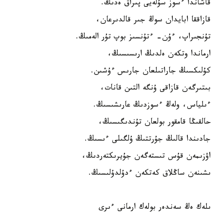
قاشاندا ءسوز سۇلەيى پىراق ەدىڭ.
قازاققا ابايدان سوڭ جىر قالدىرعان،
تۇنجىراپ، ءۇن- ءتۇنسىز بوپ تۇر الەمىڭ.
ارماندا وتكەن ەلدىڭ ارىسىسىڭ،
كۇلىكسىڭ جاراتىلعان جارىس ءۇشىن.
بىتىرگەن قازاقى ۇنگە التىن قانات،
ءىلياس، ولەڭ ءسوزدىڭ عارىشىسىڭ.
حالقىڭا قامقور بولعان تۇندىگىسىڭ،
جادىندا قالىڭ جۇرتتىڭ ۇلگىلى ءىسىڭ.
اۋزىمەن قۇس تىستەگەن جۇيرىكتەردىڭ،
ىشىنەن ساڭلاق كەتكەن ءدۇلدۇلىسىڭ.
ىلەك ەڭ سەندەر بولەك ارمانى ءىرى