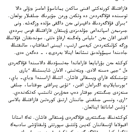
قازاقتىڭ كورنەكتى اقىنى ساكەن يماناسوۆ اعامىز «ۇلى دالا
توسىندە قۇلاگەردەن دە وتكەن ورەن جۇيرىك جىلقىلار بولعان.
ءبىراق قۇلاگەردىڭ داقپىرتى مەن داڭقى مۇلدە وزگەشە. ونى
جىرىمەن اسپانداعى جۇلدىزدى ۇيىتقان قازاقتىڭ قوس بىردەي
اقىنى اقان مەن ءىلياس ولەڭىنە ارقاۋ ەتتى. سوندىقتان قۇلانىڭ
وزگە كۇلىكتەردەن كيەسى ارتىپ، ايبىنى اسقاقتاپ، حالىقتىڭ
جادىندا سيمۆولدىق نىشانعا اينالا بەردى»، - دەگەن ەدى.
كوكشە مەن بۋرابايعا قاراعاندا جەتىسۋدىڭ دالاسىندا قۇلاگەردى
ەل ءجيى ەسىنە الادى. ويتەتىنى، الامان شابىستىڭ ءبارى
تۇستىككە قاراي ويىسقالى قاشان. اتتىڭ ازاسىندا «باي- باي،
ءبورىبايلاپ» اڭىراعان اقىن، ءتۇبى پىراقتى جوقتاسا، جىلقى
مىنەزدى جىگىتتەر جوقتار دەپ ەمەۋرىن تانىتىپ كەتكەندەي.
ءارى، ونىسى جىلقىنى جانىنان ارتىق كورەتىن قازاقتىڭ بالاسى
ءۇشىن اماناتقا اينالعان.
كوكشەنىڭ جىگىتتەرى قۇلاگەردى ۇمىتقالى قاشان. تەك استانا
اقمولاعا اۋىسقاننان كەيىن ۇلتتىق سپورتتى ۇلىقتاۋشى سادىبەك