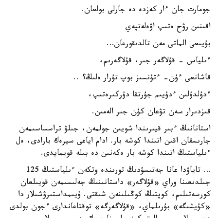
جومارت جان ءار كەزدە دە جارلى بولعان.
اقىنىن رۋح ەتىپ اۋەلەتپەي
بۇيىعى الماتى مەن تالدىقورعان…
ءىلياس - قۇلاگەر جىر، قۇلاگەرىم،
قاشانعى ءۇن- ءتۇنسىز بوپ تۇرار ەلىڭ؟ ..
ءدۇلدۇلىن ءدۇيىم جۇرتقا دۇركىرەتىپ،
قىزدىرار سەن تۋعان كۇن جىر الەمىن.
استانانىڭ ءبىر قيىرىندا شويىن جولمەن، جىلۋ تراسساسىمەن
جارىسقان اقىن اتىندا كوشە بار. ادام اياعى سيرەك بارادى، ەل
ءىلياستىڭ اتىندا كوشە بار ەكەنىن دە بىلە قويمايدى.
… تاياۋدا عانا جەتىسۋدىڭ تورىندە وتكەن ءىلياستىڭ 125
جىلدىعىنا وراي «قۇلاگەر» داستانىنىڭ جەلىسىمەن قويىلعان
كورسەتىلىم، كوپتىڭ كوڭىلىنەن شىقتى. ۇيىمداستىرۋشىلار دا
«كۇيشىگە» بۇرىلماي، «قۇلاگەرگە» توقتاعاندارى ءجون بولدى