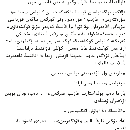
قاپالدىڭ ەسىمىنىڭ قاپال وڭىرىنە ەش قاتىسى جوق.
قۇلاگەر تراگەدياسىن قيسسا ەتكەنگە دەيىن ءىلياس «جەتىسۋ
سۋرەتتەرىن» جازىپ ءجۇر ەدى. ونى كورگەن ساكەن قۇرداسى
سۇيەگى اقادىردان بولا تۇرا «ارقانىڭ كەربەز سۇلۋ كوكشەتاۋى»
دەپ، «سەكسەنكولدىڭ» ماڭىن جىرلاي باستادى. ەندىگى
كەزەكتە ءىلياس كوكشەنىڭ كوگىلدىر بەينەسىنە ۇڭىلمەي، تەك
ارقا مەن كوكشەنىڭ عانا ەمەس، كۇللى قازاقتىڭ دراماسىنا
اينالعان قۇلاگەر جايىن جىرىنا قوستى. وندا دا اقاننىڭ تاعدىرىنا
بايلانىپ قالماي:
«تارتقان ول تاۋقىمەتتى بولىس، بيدەن.
سوقپادىم ونىسىنا وسى ارادا،
بار ما دەپ جولداستارىم جازىپ جۇرگەن»، - دەپ، ودان بويىن
اۋلاعىراق ۇستادى.
«اقاننىڭ ەڭ اياۋلى اڭگىمەسى -
تەك بۇگىن تارقاسالىق «قۇلاگەرمەن»، - دەيدى اقسۋدىڭ
اقيىعى.