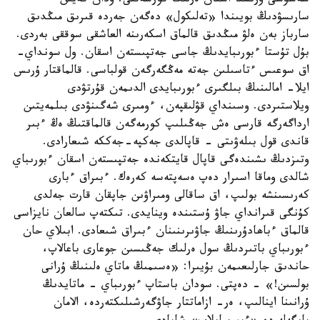
شەشۋشى ۇرىستا اسقان ەرلىك كورسەتتى. ودان كەيىن
سارىسۋدىڭ بويىندا «تەلىكول» دەگەن جەردە قىرىق مىڭدىق
سارباز بەن ەلۋ مىڭدىق قالماق اسكەرىنە العاشقى سوققى بەردى.
بۇل تۇستا ءبورىبايدىڭ جاسى جەتپىستەن اسقان. ول سونداي-
اق سوعىس ءتاسىلىن جەتە مەڭگەرگەن قولباسى. قالماقتار ۇرىس
ايلا- امالىنىڭ بىلگىرى ءبورىبايدى الدىمەن قۇرتۋدى
ويلاستىردى. وسىنداي قۋلىقپەن، ءومىرى شەگىنۋدى بىلمەيتىن
ارداگەرگە قارسى ەش جەڭىلىپ كورمەگەن قالماقتىڭ ەڭ ءبىر
قاندى قول بىلەۋىتى - قاپالدى جەكپە-جەككە شىعارادى.
وتىزدىڭ ىشىندەگى قاپال قايتكەندە جەتپىستەن اسقان ءبورىباي
شالدى وماقا اسىرار دەپ ەسەپتەسە كەرەك. ءبىراق ءبارى
كەرىسىنشە بولىپ، اق ساقالى ومىراۋىن جاپقان قارت جەلدى
كۇنگى قىرانداي جاۋ ۇستىندە وينايدى. تىكتەپ سالعان نايزاسى
قالماق ءباھادۇرىنىڭ جاۋىرىنىنان ءبىراق شىعادى. ابىلاي حان
ءبورىباي باتىردىڭ سول ەرلىك جەڭىسىن جوعارى باعالاپ،
حاندىق جارلىعىمەن بۇيىرا: «ەسىمىڭ ماتاي ەلىنىڭ ۇرانى
بولسىن!» - دەپتى. سودان باستاپ ءبورىباي - ماتايدىڭ
ۇرانىنا اينالىپ، ەر- ازاماتتار جاۋگەرشىلىكتەردە، الامان