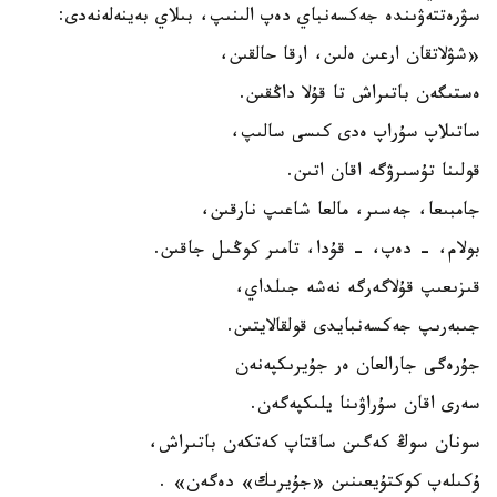
سۋرەتتەۋىندە جەكسەنباي دەپ الىنىپ، بىلاي بەينەلەنەدى:
«شۋلاتقان ارعىن ەلىن، ارقا حالقىن،
ەستىگەن باتىراش تا قۇلا داڭقىن.
ساتىلاپ سۇراپ ەدى كىسى سالىپ،
قولىنا تۇسىرۋگە اقان اتىن.
جامبىعا، جەسىر، مالعا شاعىپ نارقىن،
بولام، - دەپ، - قۇدا، تامىر كوڭىل جاقىن.
قىزىعىپ قۇلاگەرگە نەشە جىلداي،
جىبەرىپ جەكسەنبايدى قولقالايتىن.
جۇرەگى جارالعان ەر جۇيرىكپەنەن
سەرى اقان سۇراۋىنا يلىكپەگەن.
سونان سوڭ كەگىن ساقتاپ كەتكەن باتىراش،
ۇكىلەپ كوكتۇيعىنىن «جۇيرىك» دەگەن» .