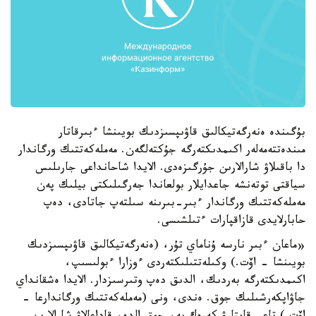
بۇگىندە ەنەرگەتيكالىق قاۋىپسىزدىك بويىنشا ءبىرقاتار
مىندەتتەمەلەر اكىمدىكتەرگە جۇكتەلگەن. مەملەكەتتىك ورگاندار
دا باقىلاۋ شارالارىن جۇرگىزەدى. الايدا شاحانداعى جارىلىس
سياقتى توتەنشە جاعدايلار بولعاندا جەرگىلىكتى بيلىك پەن
مەملەكەتتىك ورگاندار ءبىر-بىرىنە سىلتەپ جاتادى، دەپ
حابارلايدى قازاقپارات ءتىلشىسى.
«ماعان ءبىر نارسە ۇناماي تۇر، (ەنەرگەتيكالىق قاۋىپسىزدىك
بويىنشا - اۆت.) وكىلەتتىلىكتەردى ءوزارا ءبولىسىپ،
اكىمدىكتەرگە بەردىك، الدىق دەپ وتىرسىزدار. الايدا ەشقانداي
جاۋاپكەرشىلىك جوق. ەندى، ونى (مەملەكەتتىك ورگاندارعا -