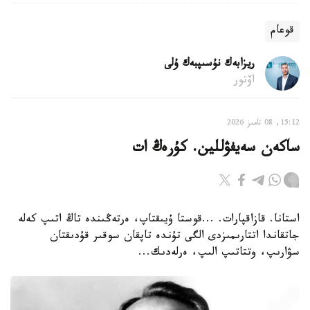
قوعام
ريزابەك نۇسىپبەك ۇلى
اۆتور
15:12, 08 تامىز 2026
ساكەن سەيفۋللين. كۇرەڭ ات
استانا. قازاقپارات. ...قوستا ۇيىقتاپ، ەرتەڭىندە تاڭ اتىپ كەلە
جاتقاندا اتتارىمىزدى الگى تۇندە تاپقان سوقىر قۇدىقتان
سۋارىپ، وتتاتىپ الىپ، ەرلەدىك...