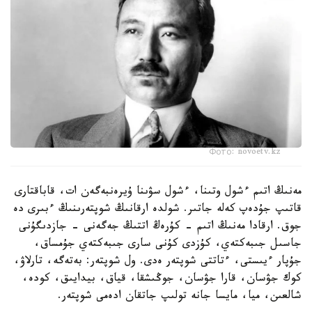
Фото: novoetv.kz
مەنىڭ اتىم ءشول وتىنا، ءشول سۋىنا ۇيرەنبەگەن ات، قاباقتارى
قاتىپ جۇدەپ كەلە جاتىر. شولدە ارقانىڭ شوپتەرىنىڭ ءبىرى دە
جوق. ارقادا مەنىڭ اتىم - كۇرەڭ اتتىڭ جەگەنى - جازدىگۇنى
جاسىل جىبەكتەي، كۇزدى كۇنى سارى جىبەكتەي جۇمساق،
جۇپار ءيىستى، ءتاتتى شوپتەر ەدى. ول شوپتەر: بەتەگە، تارلاۋ،
كوك جۋسان، قارا جۋسان، جوڭىشقا، قياق، بيدايىق، كودە،
شالعىن، ميا، مايسا جانە تولىپ جاتقان ادەمى شوپتەر.