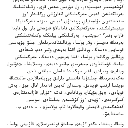
اۆت.) تاعى قايتارۋ كەرەك پە، جوق الدە، قاداعالاۋ شارالارىن
كۇشەيتەمىز دەيسىزدەر. ول دۇرىس ەمەس قوي. وكىلەتتىلىك
بەرىلگەننەن كەيىن جەرگىلىكتى اتقارۋشى ورگاندار ءوز
مىندەتتەرىن بۇلجىتپاي ورىنداۋى ءتيىس. بىزدە ەنەرگەتيكا
مينيسترلىگىندە ەنەرگەتيكالىق قاداعالاۋ قىزمەتى بار. ول قايدا
قاراپ وتىر؟ ءسويتىپ، جەرگىلىكتى بيلىككە وكىلەتتىلىكتى
بەردىك دەيمىز، ولار بولسا، ورتالىقتاندىرىلعان جىلۋ جۇيەسىن
قوسايىن دەسەك، ورتالىق اقشا بەرمەي وتىر دەپ شىعادى.
ورتالىق ورگاندار بولسا، اقشا بەرەيىن دەسەك، جەرگىلىكتى
بيلىك قۇجاتتاردى جىبەرمەي جاتىر دەيدى. وسىلايشا، «فۋتبول
ويناپ» وتىرادى. اقىر سوڭىندا شاحان سياقتى ەلدى
مەكەندەردىڭ جىلىتۋعا قاتىستى بارلىق پروبلەمالاردى حالىقتىڭ
موينىنا ارتىپ قويدىق. وسىدان كەيىن ادامدار امال جوق، پەش
قويادى، «بۋرجۋيكا» ورناتادى، نەشە ءتۇرلى قازاندىقتاردى
كىرگىزەدى. ءۇيدى ءوز كۇشىمەن جىلىتادى. سوسىن
كەشەگىدەي قايعىلى وقيعالارعا تاپ بولامىز»، - دەدى ب.
ساعىنتايەۆ.
ونىڭ ويىنشا، ەگەر ءۇيدى جىلىتۋ قوندىرعىلارى قاۋىپتى بولسا،