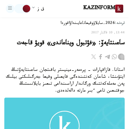
KAZINFORM
ق ز
ترەند:
2026-سايلاۋ
وقيعا
تاعايىنداۋ
اقوردا
13:44, 10 قاڭتار 2017
ساعىنتايەۆ: «فۋتبول ويناعاندى» قويۋ قاجەت
استانا. قازاقپارات - پرەمەر-مينيستر باقىتجان ساعىنتايەۆتىڭ
ايتۋىنشا، شاحان كەنتىندەگى قايعىلى وقيعا جەرگىلىكتى بيلىك
پەن مەملەكەتتىك ورگاندار اراسىنداعى تىعىز بايلانىستىڭ
جوقتىعىن تاعى ءبىر مارتە دالەلدەدى.