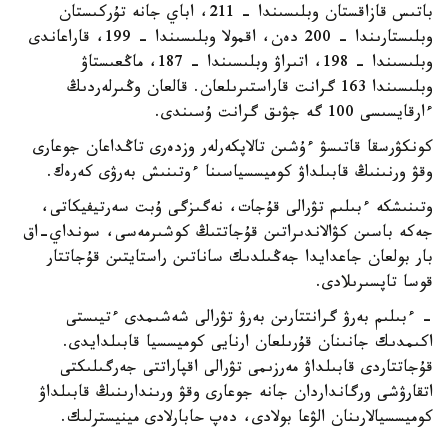
باتىس قازاقستان وبلىسىندا – 211، اباي جانە تۇركىستان
وبلىستارىندا – 200 دەن، اقمولا وبلىسىندا – 199، قاراعاندى
وبلىسىندا – 198، اتىراۋ وبلىسىندا – 187، ماڭعىستاۋ
وبلىسىندا 163 گرانت قاراستىرىلعان. قالعان وڭىرلەردىڭ
ءارقايسىسى 100 گە جۋىق گرانت ۇسىندى.
كونكۋرسقا قاتىسۋ ءۇشىن تالاپكەرلەر وزدەرى تاڭداعان جوعارى
وقۋ ورنىنىڭ قابىلداۋ كوميسسياسىنا ءوتىنىش بەرۋى كەرەك.
وتىنىشكە ءبىلىم تۋرالى قۇجات، نەگىزگى ۇبت سەرتيفيكاتى،
جەكە باسىن كۋالاندىراتىن قۇجاتتىڭ كوشىرمەسى، سونداي-اق
بار بولعان جاعدايدا جەڭىلدىك ساناتىن راستايتىن قۇجاتتار
قوسا تاپسىرىلادى.
- ءبىلىم بەرۋ گرانتتارىن بەرۋ تۋرالى شەشىمدى ءتيىستى
اكىمدىك جانىنان قۇرىلعان ارنايى كوميسسيا قابىلدايدى.
قۇجاتتاردى قابىلداۋ مەرزىمى تۋرالى اقپاراتتى جەرگىلىكتى
اتقارۋشى ورگانداردان جانە جوعارى وقۋ ورىندارىنىڭ قابىلداۋ
كوميسسيالارىنان الۋعا بولادى، دەپ حابارلادى مينيسترلىك.