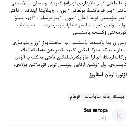
وندا ناقتى ءبىر تالاپتاردى ازىرلەۋ كەرەك. وسىعان بايلانىستى
ناقتى ءبىر قۇجاتتىڭ بولعانى ءجون. «بىلايشا ايتقاندا، ناقتى
ءبىر جۇمىستى قولعا العان ءجون. ءبىز بولساق، ءاي، جىلۋ
بولسا بولدى دەپ، سالعىرت قاراپ وتىرمىز»، - دەپ اتاپ
كورسەتتى ۇكىمەت باسشىسى.
وسى ورايدا ۇكىمەت باسشىسى ب. ساعىنتايەۆ ءوز ورىنباسارى
اسقار مامينگە جەرگىلىكتى اكىمدىكتەر مەن مەملەكەتتىك
ورگانداردىڭ ءوزارا جاۋاپكەرشىلىگىن ناقتى بەلگىلەپ الۋدى
تاپسىردى. ول ءۇشىن ارنايى جۇمىس توبى قۇرىلاتىن بولادى.
اۆتور: ارمان اسقاروۆ
بيلىك جانە ساياسات
قوعام
без автора
اۆتور