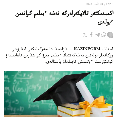
17:51, 08 تامىز 2026
اكىمدىكتەر تالاپكەرلەرگە نەشە ءبىلىم گرانتىن
ءبولدى
استانا. KAZINFORM - قازاقستاندا جەرگىلىكتى اتقارۋشى
ورگاندار بولەتىن مەملەكەتتىك ءبىلىم بەرۋ گرانتتارىن تاعايىنداۋ
كونكۋرسىنا ءوتىنىش قابىلداۋ باستالدى.