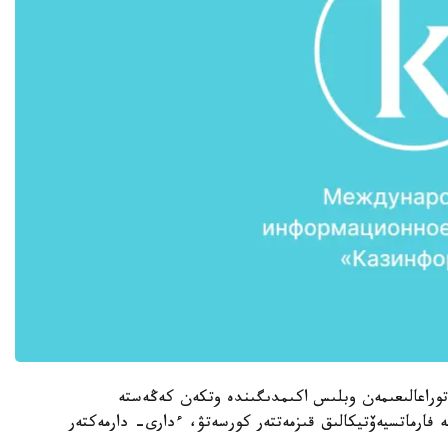
 توراعالىعىمەن وبلىس اكىمدىگىندە وتكەن كەڭەستە
ە فارماتسيەۆتيكالىق قىزمەتتەر كورسەتۋ، ءدارى- دارمەكتەر