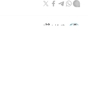
بەيسەن سۇلتان
اۆتور
10:08, 07 تامىز 2026
وسكەمەندە داۋىلدان جيىرماعا جۋىق
وسكەمەن. KAZINFORM - وسكەم
اۆتوكولىكتەردىڭ يەلەرىنەن ىشكى ىستەر ورگاندار