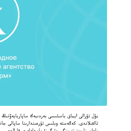
بۇل تۋرالى ايماق باسشىسى بەردىبەك ساپاربايەۆتىڭ
تالقىلاندى. كەڭەستە وبلىس تۇرعىندارىنا ساپالى جان