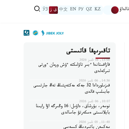
الداۋ
KZ
QZ
РУ
EN
中文
ق ز
ЎЗ
تاقىرىپقا قاتىستى
13:06, 08 تامىز 2026
قازاقستاندا ءبىر تاۋلىكتە ءۇش ورمان ءورتى
تىركەلدى
14:56, 06 تامىز 2026
قىزىلوردادا 32 جەكە مەكتەپتىڭ تەڭ جارتىسى
جابىلىپ قالدى
10:07, 06 تامىز 2026
نوسەر، بۇرشاق، داۋىل: 16 وڭىرگە اۋا رايىنا
بايلانىستى ەسكەرتۋ جاسالدى
11:40, 05 تامىز 2026
سەكسەن باتىردىڭ كىسەسى