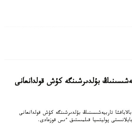
بيەشىسىنىڭ بۇلدىرشىنگە كۇش قولدانعانى
جەكەمەنشىك بالاباقشا تاربيەشىسىنىڭ بۇلدىرشىنگە كۇش قولدانعانى
 بايلانىستى پوليتسيا قىلمىستىق ءىس قوزعادى.