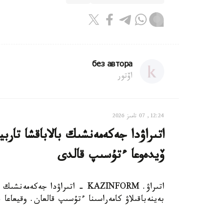
без автора
اۆتور
12:24, 07 تامىز 2026
اتىراۋدا جەكەمەنشىك بالاباقشا تار
ۆيدەوعا ءتۇسىپ قالدى
اتىراۋ. KAZINFORM - اتىراۋدا 
بەينەباقىلاۋ كامەراسىنا ءتۇسىپ قالعان. وقيعاعا