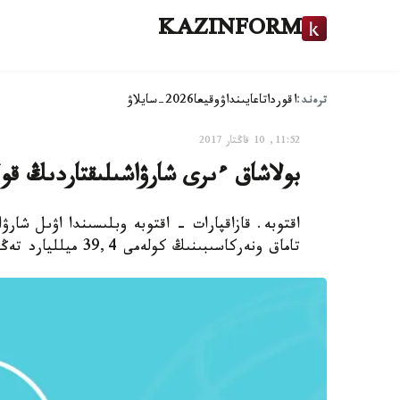
KAZINFORM
ترەند:
اقوردا
تاعايىنداۋ
وقيعا
2026-سايلاۋ
11:52, 10 قاڭتار 2017
بولاشاق ءىرى شارۋاشىلىقتاردىڭ قولى
اقتوبە. قازاقپارات - اقتوبە وبلىسىندا اۋىل شارۋ
تاماق ونەركاسىبىنىڭ كولەمى 39,4 ميلليارد تەڭگەگە وسكەن، دەپ حابارلايدى قازاقپارات ءتىلشىسى.