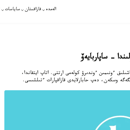
الەمدە
قازاقستان
ساياسات
ت
ندا - ساپاربايەۆ
اشىلىق ءونىمىن ءوندىرۋ كولەمى ارتتى. اتاپ ايتقاندا،