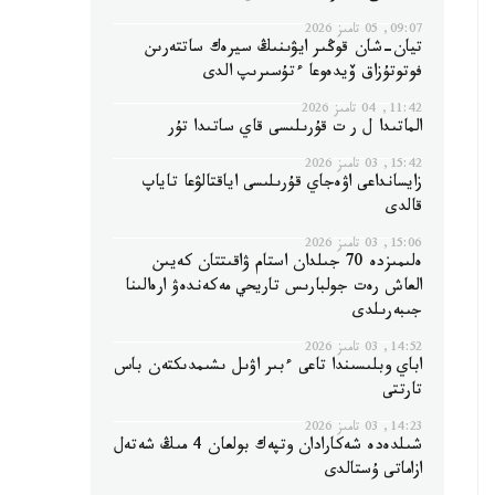
09:07, 05 تامىز 2026
تيان-شان قوڭىر ايۋىنىڭ سيرەك ساتتەرىن
فوتوتۇزاق ۆيدەوعا ءتۇسىرىپ الدى
11:42, 04 تامىز 2026
الماتىدا ل ر ت قۇرىلىسى قاي ساتىدا تۇر
15:42, 03 تامىز 2026
زايسانداعى اۋەجاي قۇرىلىسى اياقتالۋعا تاياپ
قالدى
15:06, 03 تامىز 2026
ەلىمىزدە 70 جىلدان استام ۋاقىتتان كەيىن
العاش رەت جولبارىس تاريحي مەكەندەۋ ارەالىنا
جىبەرىلدى
14:52, 03 تامىز 2026
اباي وبلىسىندا تاعى ءبىر اۋىل ىشىمدىكتەن باس
تارتتى
14:23, 03 تامىز 2026
شىلدەدە شەكارادان وتپەك بولعان 4 مىڭ شەتەل
ازاماتى ۇستالدى