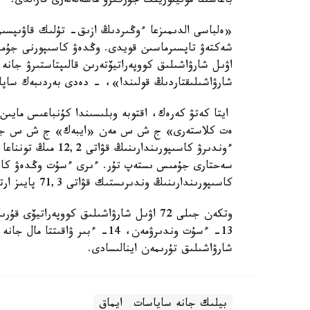
باعاسىنا مونيتورينگ جۇرگىزۋ ماسەلەلەرى قارالدى.
«ەلباسى الدىمىزعا ءوڭىردىڭ ازىق- تۇلىك قاۋىپسىزد
شەكتەۋ تاپسىرماسىن قويدى. وڭدەۋ كاسىپورنى جۇمى
اۋىل شارۋاشىلىق كووپەراتيۆتەرىن قالىپتاستىرۋ جان
شارۋاشىلىقتاردىڭ قولىندا»، - دەدى بەردىبەك ساپار
ەت كلاستەرى» ج ش س مەن «ايبەك» ج ش س جاڭا 
كاسىپورىندارىنىڭ وندىرىستىك قۋاتى 71,3 پايىز ارتتى.
شارۋاشىلىق تۇرىمەن اينالىسادى.
بيلىك جانە ساياسات
ايماق