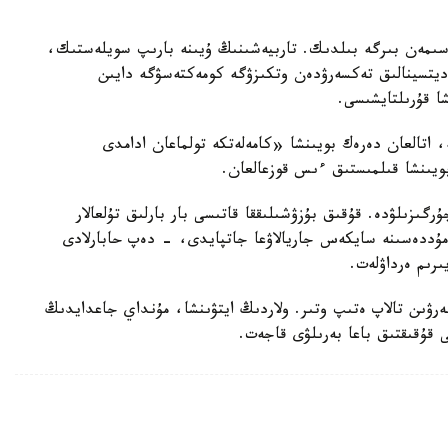
سىمەن بىرگە بىلدىك. تاربيەشىنىڭ ۇيىنە بارىپ سويلەستىك،
مەديتسينالىق تەكسەرۋدەن وتكىزۋگە كومەكتەسۋگە دايىن
شا قۇرىلتايشىسى.
ە، اتالعان دەرەك بويىنشا «كامەلەتكە تولماعان ادامدى
بويىنشا قىلمىستىق ءىس قوزعالعان.
رگىزىلۋدە. قۇقىق بۇزۋشىلىققا قاتىسى بار بارلىق تۇلعالار
ۋ مۇددەسىنە سايكەس جاريالاۋعا جاتپايدى، - دەپ حابارلادى
ىرىم ەرداۋلەت.
بەرۋىن تالاپ ەتىپ وتىر. ولاردىڭ ايتۋىنشا، مۇنداي جاعدايدىڭ
ى قۇقىقتىق باعا بەرىلۋى قاجەت.