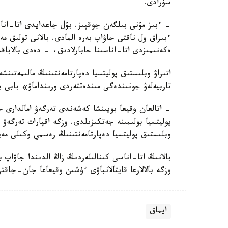
سۇرادى.
- ءبىز مۇنى بىلگەن جوقپىز. بۇل جاعدايدى اتا-انا
ءبىراق ول ناقتى جاۋاپ بەرە المادى. بالانى تولىق 
ەكەنىمىزدى اتا-اناسىنا حابارلادىق، - دەدى بالاباق
اتىراۋ وبلىستىق پوليتسيا دەپارتامەنتىنىڭ مالىمەتىنش
تاربيەلەۋ جونىندەگى مىندەتتەردى ورىنداماۋ» بابى 
- اتالعان وقيعا بويىنشا كەشەندى تەرگەۋ امالدارى جۇ
پوليتسيا بولىمىنە جەتكىزىلدى. وزگە اقپارات تەرگە
وبلىستىق پوليتسيا دەپارتامەنتىنىڭ رەسمي وكىلى مەي
بالانىڭ اتا-اناسى كىنالىلەردىڭ زاڭ الدىندا جاۋاپ 
وزگە بالالارعا قايتالانباۋى ءۇشىن وقيعاعا جان-جاقت
ايماق