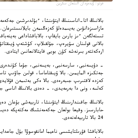
فوتو: ۆيدەودان الىنعان سكرين
بالانىڭ اتا-اناسىنىڭ ايتۋىنشا، ءبۇلدىرشىن جەكەمە
مازاسىزدانۋىن بەيىمدەلۋ كەزەڭىمەن بايلانىستىرعان. 
تىستەلگەن ءىز بارىن بايقاپ، بالاباقشاداعى بەينەباقى
بالانى قولىنان سۇيرەپ، جۇلقىلاپ، كۇشتەپ ۇيىقتاتۋ
ارەكەتتەر بىرنەشە كۇن بويى قايتالانعانىن ايتادى.
- دۇيسەنبى، سارسەنبى، بەيسەنبى، جۇما كۇندەرى ء
جەتكىزە المايمىن. بالا ۇيىقتاماسا، قولىن جاۋىپ ت
كەزدە لاقتىرىپ جىبەرەدى. بالا ەكى بەتىمەن قۇلايد
كەلسە، ونى دا بەرمەيدى، - دەدى بالانىڭ اناسى جا
بالانىڭ جاقىندارىنىڭ ايتۋىنشا، تاربيەشى بۇعان دە
حابارسىز. وقيعا بولعان جەكەمەنشىك مەكتەپكە دەيىن
24 بالا تاربيەلەنەدى.
بالاباقشا قۇرىلتايشىسى ناعيما امانقوسوۆا بۇل جاعد