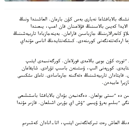
نشىك بالاباقشاعا نەبارى بەس كۇن بارعان. العاشىندا ونىڭ
الايدا كەيىن بالاسىنىڭ قۇلاعىنان قان اعىپ، يىعىندا
لاۋ كامەرالارىنىڭ جازباسىن قاراعان. بەينەجازبادا تاربيەشىنىڭ
عا ارەكەتتەنگەنى كورىنەدى. كىشكەنتايدىڭ اناسى مۇنداي
تورت كۇن بويى بالامدى قورلاعان. كورگەنىمدى ايتىپ
استايدى. كورپەنى الىپ، ۇستىنەن باسىپ تۇرادى. شايقاعان
ى. قايتادان تاربيەشىنىڭ ەتەگىنە جارماسادى. تاماق ىشكىسى
زيرا عابيدەن.
يىن دە ءىستى بولعان. دەگەنمەن بۇدان بالاباقشا باسشىلىعى
گى ءبىلىم بەرۋ ۇيىمى ءۇش اي بۇرىن اشىلعان. قازىر مۇندا
ايدىڭ العاش رەت تىركەلگەنىن ايتىپ، اتا-انادان كەشىرىم