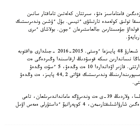
ىگىن قامتاماسىز ەتۋ، سىرتتان كەلەتىن تاماقتار سانىن
سقا تولىق كولەمدە تارتىلۋى ءتيىس. بۇل ءۇشىن وندىرىستىك
ە قولداۋ جۇمىستارىن جالعاستىرعان ءجون. بولاشاق ءىرى
بايەۆ.
ايتا كەتۋ كەرەك، اقتوبە وبلىسىندا كۇنباعىس مايىن شىعارۋ 48 پايىزعا ءوستى. 2015-2016 -جىلدارى «اقتوبە
نىساندارىن ىسكە قوسۋدىڭ ارقاسىندا وڭىردەگى ەت
ءوندىرۋ كاسىپورىندارىنىڭ قۋاتى 12,2 مىڭ تونناعا ارتتى. قازىر اۋدانداردا 10 ەت وڭدەۋ، 5 ءسۇت وڭدەۋ
سەحتارى جۇمىس ىستەپ تۇر. ءىرى ءسۇت وڭدەۋ كاسىپورىندارىنىڭ وندىرىستىك قۋاتى 44,2 پايىز، ەت وڭدەۋ
وتكەن جىلى 72 اۋىل شارۋاشىلىق كووپەراتيۆى قۇرىلسا، ولاردىڭ 39-ى ەت وندىرۋگە مامانداندىرىلعان، تاعى
13- ءسۇت وندىرۋمەن، 14- ءبىر ۋاقىتتا مال جانە ەگىن شارۋاشىلىقتارىمەن، 4 كوپەراتيۆ ءداستۇرلى ەمەس اۋىل