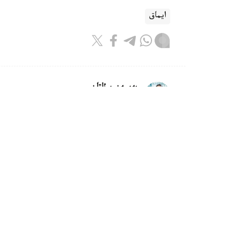
ايماق
بەيسەن سۇلتان
اۆتور
10:08, 07 تامىز 2026
وسكەمەندە داۋىلدان جيىرماعا جۋىق
وسكەمەن. KAZINFORM - وسكەم
اۆتوكولىكتەردىڭ يەلەرىنەن ىشكى ىستەر ورگاندار