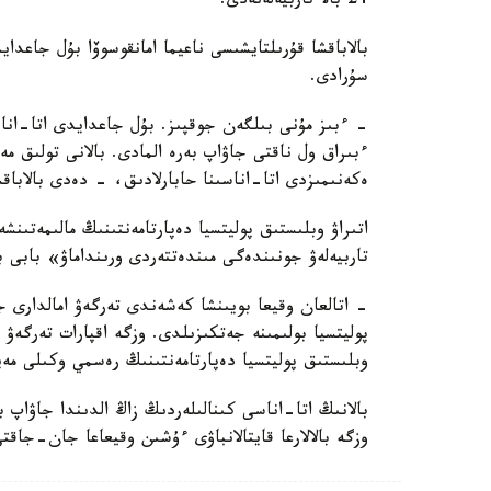
24 بالا تاربيەلەنەدى.
بالاباقشا قۇرىلتايشىسى ناعيما امانقوسوۆا بۇل جاعد
سۇرادى.
- ءبىز مۇنى بىلگەن جوقپىز. بۇل جاعدايدى اتا-انا
ءبىراق ول ناقتى جاۋاپ بەرە المادى. بالانى تولىق 
ەكەنىمىزدى اتا-اناسىنا حابارلادىق، - دەدى بالاباق
اتىراۋ وبلىستىق پوليتسيا دەپارتامەنتىنىڭ مالىمەتىنش
تاربيەلەۋ جونىندەگى مىندەتتەردى ورىنداماۋ» بابى 
- اتالعان وقيعا بويىنشا كەشەندى تەرگەۋ امالدارى جۇ
پوليتسيا بولىمىنە جەتكىزىلدى. وزگە اقپارات تەرگە
وبلىستىق پوليتسيا دەپارتامەنتىنىڭ رەسمي وكىلى مەي
بالانىڭ اتا-اناسى كىنالىلەردىڭ زاڭ الدىندا جاۋاپ 
وزگە بالالارعا قايتالانباۋى ءۇشىن وقيعاعا جان-جاقت