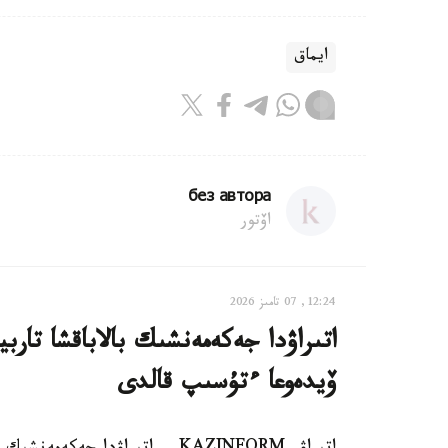
ايماق
без автора
اۆتور
12:24, 07 تامىز 2026
اتىراۋدا جەكەمەنشىك بالاباقشا تار
ۆيدەوعا ءتۇسىپ قالدى