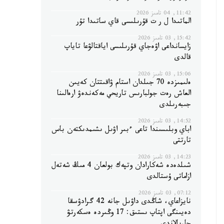
11:42, 04 تامىز 2026
الماتىدا ل ر ت قۇرىلىسى قاي ساتىدا تۇر
15:42, 03 تامىز 2026
زايسانداعى اۋەجاي قۇرىلىسى اياقتالۋعا تاياپ
قالدى
15:06, 03 تامىز 2026
ەلىمىزدە 70 جىلدان استام ۋاقىتتان كەيىن
العاش رەت جولبارىس تاريحي مەكەندەۋ ارەالىنا
جىبەرىلدى
14:52, 03 تامىز 2026
اباي وبلىسىندا تاعى ءبىر اۋىل ىشىمدىكتەن باس
تارتتى
14:23, 03 تامىز 2026
شىلدەدە شەكارادان وتپەك بولعان 4 مىڭ شەتەل
ازاماتى ۇستالدى
07:12, 03 تامىز 2026
نايزاعاي، شاڭدى داۋىل جانە 42 گرادۋسقا
دەيىنگى اپتاپ ىستىق: 17 وڭىردە ەسكەرتۋ