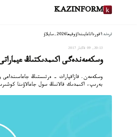
KAZINFORM
ترەند:
اقوردا
تاعايىنداۋ
وقيعا
2026-سايلاۋ
20:13, 09 قاڭتار 2017
وسكەمەندەگى اكىمدىكتىڭ عيماراتى وق
وسكەمەن. قازاقپارات - ەرتىستىڭ جاعاسىنداعى وس
بەرىپ، اكىمدىك قالانىڭ سول جاعالاۋىنا كوشىرى