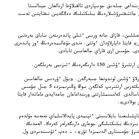
ىنداعى جىلدىق جوسپاردى تالقىلاۋعا ارنالعان جينالىستا
 جاتتىقتىرۋشىلاردىڭ بىلىكتىلىك دەڭگەيىن نىقتايتىن تەست
بىر جارىم مىڭ اعىلشىن، قازاق جانە ورىس ءتىلى پاندەرىنەن ساباق بەرەتىن
 قايتا دايارلاۋدان ءوتتى. ەندى مۇعالىمدەردىڭ ءوز پاندەرى
دى. جۇمىس ارى قاراي جالعاسىن تابادى.
ەردىڭ ءتىزىمى بەرىلگەن.
12 دارىگەردى قايتا دايارلاۋ ءۇشىن لوندونعا جىبەرگەن. «بۇل ءۇردىس جالعاسىن
تابادى»، - دەدى اكىم دانيال احمەتوۆ. - بىلىكتىلىكتەرىن ارتتىرىپ كەلگەن سوڭ وڭىرىمىزدە 5 جىل جۇمىس
سالدى. كەلىسىمشارتتى ورىنداماعان جاعدايدى ماماندار قايتا
 بولادى».
اپشىلىعىنا بايلانىستى ءتيىمدى پايدالانىلماي نەمەسە مۇلدەم
ءبىزدىڭ بىلىكتىلىگى جوعارى دارىگەرلەر كەرەك. الەمدىك
رتتىرۋ جۇمىستارى الدىمىزدا تۇر»، - دەپ ءتۇسىندىردى ول.