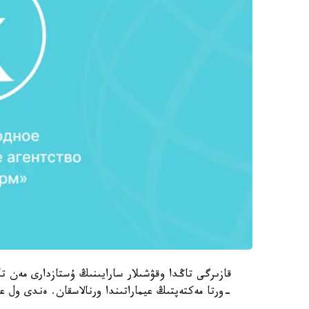
-ورتا مەكتەپتىڭ عيماراتىندا ورنالاسقان. ەندى ول ع