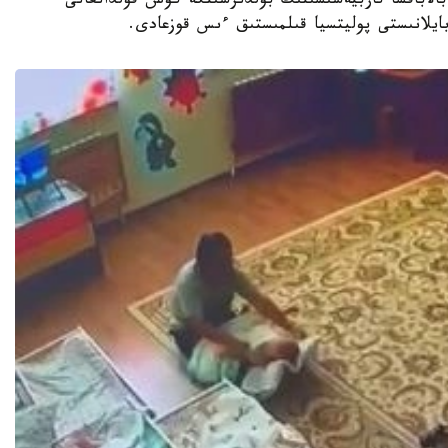
جەكەمەنشىك بالاباقشا تاربيەشىسىنىڭ بۇلدىرشىنگە كۇش قولدانعانى
 بايلانىستى پوليتسيا قىلمىستىق ءىس قوزعادى.