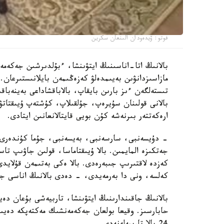
فوتو: ۆيدەودان الىنعان سكرين
بالانىڭ اتا-اناسىنىڭ ايتۋىنشا، ءبۇلدىرشىن جەكەمە
مازاسىزدانۋىن بەيىمدەلۋ كەزەڭىمەن بايلانىستىرعان. 
تىستەلگەن ءىز بارىن بايقاپ، بالاباقشاداعى بەينەباقى
بالانى قولىنان سۇيرەپ، جۇلقىلاپ، كۇشتەپ ۇيىقتاتۋ
ارەكەتتەر بىرنەشە كۇن بويى قايتالانعانىن ايتادى.
- دۇيسەنبى، سارسەنبى، بەيسەنبى، جۇما كۇندەرى ء
جەتكىزە المايمىن. بالا ۇيىقتاماسا، قولىن جاۋىپ ت
كەزدە لاقتىرىپ جىبەرەدى. بالا ەكى بەتىمەن قۇلايد
كەلسە، ونى دا بەرمەيدى، - دەدى بالانىڭ اناسى جا
بالانىڭ جاقىندارىنىڭ ايتۋىنشا، تاربيەشى بۇعان دە
حابارسىز. وقيعا بولعان جەكەمەنشىك مەكتەپكە دەيىن