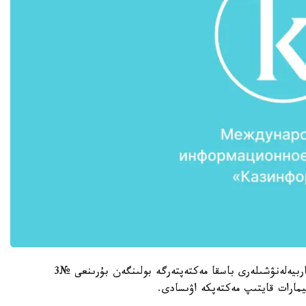
قازىرگى تاڭدا وقۋشىلار سارايىنىڭ ۇستازدارى مەن تاربيەلەنۋشىلەرى باسقا مەكتەپتەرگە بولىنگەن بۇرىنعى №3
يمارات قايتىپ مەكتەپكە اۋىسادى.