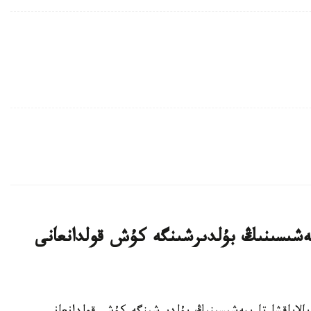
بيەشىسىنىڭ بۇلدىرشىنگە كۇش قولدانعانى