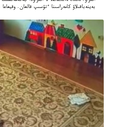
اتىراۋ. KAZINFORM - اتىراۋدا 
بەينەباقىلاۋ كامەراسىنا ءتۇسىپ قالعان. وقيعاعا