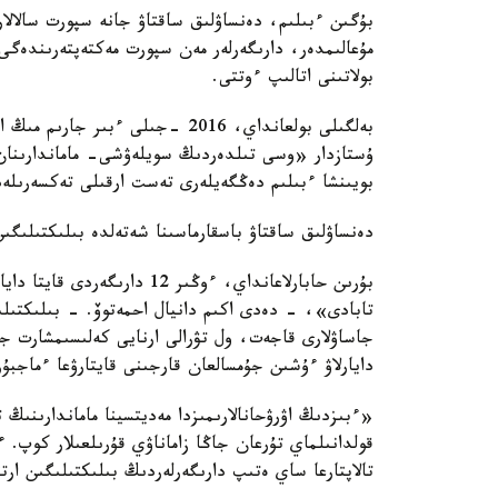
بۇگىن ءبىلىم، دەنساۋلىق ساقتاۋ جانە سپورت سالالار
مۇعالىمدەر، دارىگەرلەر مەن سپورت مەكتەپتەرىندەگى
بولاتىنى اتالىپ ءوتتى.
بەلگىلى بولعانداي، 2016 -جىلى ء
ۇستازدار «وسى تىلدەردىڭ سويلەۋشى- ماماندارىنان»
بويىنشا ءبىلىم دەڭگەيلەرى تەست ارقىلى تەكسەرىلە
دەنساۋلىق ساقتاۋ باسقارماسىنا شەتەلدە بىلىكتىلىگىن ارتتىرۋ ءۇشىن 150 دارىگ
بۇرىن حابارلاعانداي، ءوڭىر 
جاساۋلارى قاجەت، ول تۋرالى ارنايى كەلىسىمشارت جا
دايارلاۋ ءۇشىن جۇمسالعان قارجىنى قايتارۋعا ءماجبۇر
«ءبىزدىڭ اۋرۋحانالارىمىزدا مەديتسينا ماماندارىنىڭ ت
قولدانىلماي تۇرعان جاڭا زاماناۋي قۇرىلعىلار كوپ. 
تالاپتارعا ساي ەتىپ دارىگەرلەردىڭ بىلىكتىلىگىن ا