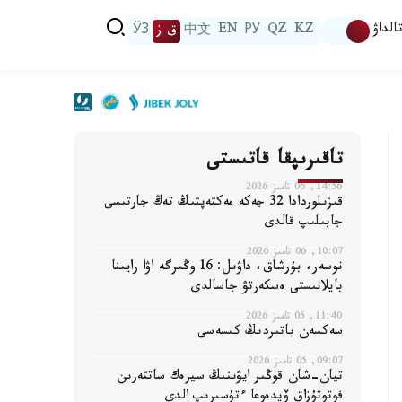
الداۋ
KZ
QZ
РУ
EN
中文
ق ز
ЎЗ
تاقىرىپقا قاتىستى
14:56, 06 تامىز 2026
قىزىلوردادا 32 جەكە مەكتەپتىڭ تەڭ جارتىسى
جابىلىپ قالدى
10:07, 06 تامىز 2026
نوسەر، بۇرشاق، داۋىل: 16 وڭىرگە اۋا رايىنا
بايلانىستى ەسكەرتۋ جاسالدى
11:40, 05 تامىز 2026
سەكسەن باتىردىڭ كىسەسى
09:07, 05 تامىز 2026
تيان-شان قوڭىر ايۋىنىڭ سيرەك ساتتەرىن
فوتوتۇزاق ۆيدەوعا ءتۇسىرىپ الدى