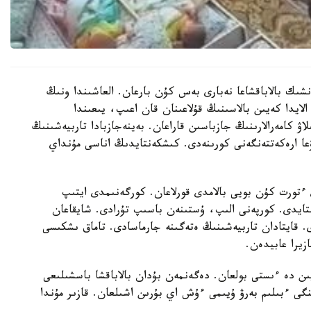
نشىك بالاباقشاعا نەبارى بەس كۇن بارعان. العاشىندا ونىڭ
الايدا كەيىن بالاسىنىڭ قۇلاعىنان قان اعىپ، يىعىندا
لاۋ كامەرالارىنىڭ جازباسىن قاراعان. بەينەجازبادا تاربيەشىنىڭ
عا ارەكەتتەنگەنى كورىنەدى. كىشكەنتايدىڭ اناسى مۇنداي
تورت كۇن بويى بالامدى قورلاعان. كورگەنىمدى ايتىپ
استايدى. كورپەنى الىپ، ۇستىنەن باسىپ تۇرادى. شايقاعان
ى. قايتادان تاربيەشىنىڭ ەتەگىنە جارماسادى. تاماق ىشكىسى
زيرا عابيدەن.
يىن دە ءىستى بولعان. دەگەنمەن بۇدان بالاباقشا باسشىلىعى
گى ءبىلىم بەرۋ ۇيىمى ءۇش اي بۇرىن اشىلعان. قازىر مۇندا