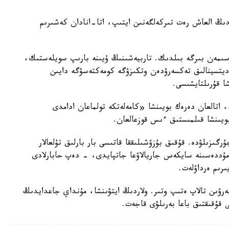
ايدىڭ العاش رەت تىركەلگەنىن ايتىپ، اتا-انادان كەشىرىم
سىمەن بىرگە بىلدىك. تاربيەشىنىڭ ۇيىنە بارىپ سويلەستىك،
مەديتسينالىق تەكسەرۋدەن وتكىزۋگە كومەكتەسۋگە دايىن
شا قۇرىلتايشىسى.
ە، اتالعان دەرەك بويىنشا «كامەلەتكە تولماعان ادامدى
بويىنشا قىلمىستىق ءىس قوزعالعان.
رگىزىلۋدە. قۇقىق بۇزۋشىلىققا قاتىسى بار بارلىق تۇلعالار
ۋ مۇددەسىنە سايكەس جاريالاۋعا جاتپايدى، - دەپ حابارلادى
ىرىم ەرداۋلەت.
بەرۋىن تالاپ ەتىپ وتىر. ولاردىڭ ايتۋىنشا، مۇنداي جاعدايدىڭ
ى قۇقىقتىق باعا بەرىلۋى قاجەت.