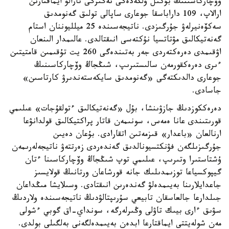
وۆچاركاسىنىڭ بۇكىل ولكەدەگى نەگىزگى تارالۋ ايماقتارىن
ارالاپ، 109 داراباسقا جوعارى ساپالى تولىق گەنومدىق
سەكۆەنيرلەۋ جۇرگىزدى. ناتيجەسىندە 25 ميلليوننان استام
گەنەتيكالىق مۋتاتسيا نۇكتەسى انىقتالدى. عالىمدار الىنعان
اۋقىمدى دەرەكتەردى جەر بەتىندەگى 260 يت تۇقىمىن قامتيتىن
ءىرى دەرەكقورمەن سالىستىرىپ، شىڭجاڭ وۆچاركاسىنىڭ
جوعارى دالدىكتەگى «گەنومدىق سايكەستەندىرۋ كارتاسىن»
جاسادى.
دەرەككوزدىڭ جازۋىنشا، بۇل «گەنەتيكالىق ءتولقۇجات» عىلىمي
قورىتىندى عانا ەمەس، سونىمەن قاتار پراكتيكالىق قولدانۋعا
ارنالعان «باعدار» قىزمەتىن اتقارادى. بۇعان دەيىن
جۇرگىزىلگەن فۋنكتسيونالدىق گەندەردى زەرتتەۋ ناتيجەلەرىمەن
ۇشتاستىرا وتىرىپ، عىلىمي توپ شىڭجاڭ وۆچاركاسىنا ءتان
گيپوكسياعا توزىمدىلىك جانە قورشاعان ورتانىڭ قولايسىز
جاعدايلارىنا بەيىمدەلۋ گەندەرىن انىقتادى. وسىلايشا مىڭداعان
جىلدارعا جالعاسقان تابيعي سۇرىپتالۋدىڭ ناتيجەسىندە ولاردىڭ
سۋىق ءارى بيىك تاۋلى وڭىرلەرگە، سونداي-اق گوبي ءشولى
مەن شولەيتتى ايماقتارعا ابدەن بەيىمدەلگەنى بەلگىلى بولدى.