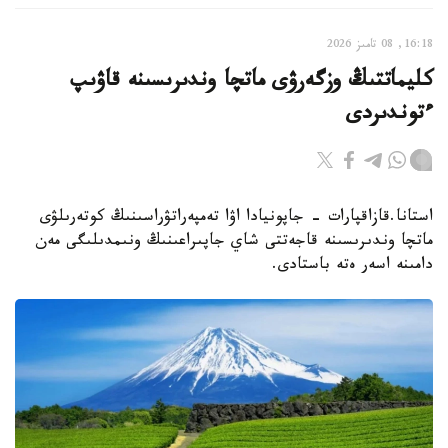
16:18, 08 تامىز 2026
كليماتتىڭ وزگەرۋى ماتچا وندىرىسىنە قاۋىپ
ءتوندىردى
استانا.قازاقپارات - جاپونيادا اۋا تەمپەراتۋراسىنىڭ كوتەرىلۋى
ماتچا وندىرىسىنە قاجەتتى شاي جاپىراعىنىڭ ونىمدىلىگى مەن
دامىنە اسەر ەتە باستادى.