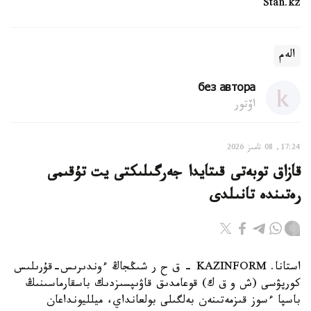
Stan.kz
الەم
без автора
اۆتور
17:24, 08 تامىز 2026
قازاق توبەتى قىتايدا جەرگىلىكتى يت تۇقىمى
رەتىندە تانىلدى
استانا. KAZINFORM – ق ح ر شىڭجاڭ ءوندىرىس-قۇرىلىس
كورپۋسى (ش و ق ك) قوعامدىق قاۋىپسىزدىك باسقارماسىنىڭ
باسپا ءسوز قىزمەتىنەن بەلگىلى بولعانداي، ميلليونداعان