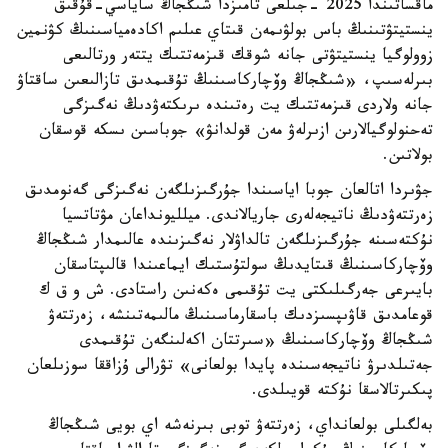
ماقساتىندا 2025 -جىلعى تامىزدا شىڭجاڭ ساياسي-قۇقىق
ينستيتۋتىنىڭ باس بولۋىمەن قىتاي عىلىم اكادەمياسىنىڭ كۋنمين
زوولوگيا ينستيتۋتى جانە شوقك قىزمەتتىك يتتەر ورتالىعى
بىرلەسىپ، «شىڭجاڭ وۆچاركاسىنىڭ تۇقىمدىق تازالىعىن ساقتاۋ
جانە ولاردى قىزمەتتىك يت رەتىندە ىرىكتەۋدىڭ نەگىزگى
تەحنولوگيالارىن ازىرلەۋ مەن قولدانۋ» جوباسىن ىسكە قوسقان
بولاتىن.
جۋىردا اتالعان جوبا اياسىندا جۇرگىزىلگەن نەگىزگى گەنومدىق
زەرتتەۋدىڭ ناتيجەلەرى جاريالاندى. ميلليونداعان مۋتاتسيا
نۇكتەسىنە جۇرگىزىلگەن تالداۋلار نەگىزىندە عالىمدار شىڭجاڭ
وۆچاركاسىنىڭ قىتايدىڭ سولتۇستىك ايماعىندا قالىپتاسقان
بايىرعى جەرگىلىكتى يت تۇقىمى ەكەنىن راستادى. ش و ق ك
قوعامدىق قاۋىپسىزدىك باسقارماسىنىڭ مالىمەتىنشە، زەرتتەۋ
شىڭجاڭ وۆچاركاسىنىڭ «سىرتتان اكەلىنگەن تۇقىمدى
جەتىلدىرۋ ناتيجەسىندە پايدا بولعانى» تۋرالى ۇزاققا سوزىلعان
پىكىرتالاسقا نۇكتە قويىلدى.
بەلگىلى بولعانداي، زەرتتەۋ توبى بىرنەشە اي بويى شىڭجاڭ