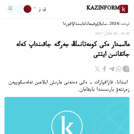
KAZINFORM
ق ز
ترەند:
2026-سايلاۋ
وقيعا
تاعايىنداۋ
اقوردا
16:43, 09 قاڭتار 2017
عالىمدار ەكى كومەتانىڭ جەرگە جاقىنداپ كەلە
جاتقانىن ايتتى
استانا. قازاقپارات - ەكى دەنەنى عارىش ايلاعىن تەلەسكوپپەن
زەرتتەۋ بارىسىندا بايقاعان.