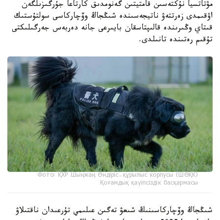
مۋتاتسيا نۇكتەسىن قامتيتىن گەنومدىق كارتاعا جۇرگىزىلگەن
اۋقىمدى زەرتتەۋ ناتيجەسىندە شىڭجاڭ وۆچاركاسى سولتۇستىك
قىتاي وڭىرىندە قالىپتاسقان بايىرعى جانە دەربەس جەرگىلىكتى
تۇقىم رەتىندە تانىلدى.
Фото: ҚХР Шыңжаң Өндіріс-құрылыс корпусы (ШӨҚК)
Қоғамдық қауіпсіздік басқармасы
شىڭجاڭ وۆچاركاسىنىڭ شىعۋ تەگىن عىلىمي تۇرعىدان ناقتىلاۋ