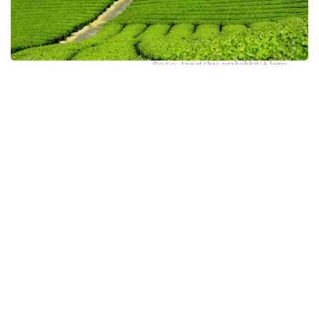
Фото: tawatchai prakobkit/Alamy
اسىرەسە جازعى اپتاپ، جىلى تۇندەر جانە كوكتەمدەگى اۋا
رايىنىڭ قۇبىلمالىلىعى شاي بۇتالارىنا قوسىمشا سالماق ءتۇسىرىپ
وتىر. عالىمدار ماسەلەنى شەشۋ ءۇشىن ىستىققا ءتوزىمدى
سۇرىپتاردى گەنومدىق ادىستەرمەن ىرىكتەۋگە كىرىسكەن، دەپ
حابارلايدى turkystan.kz newscientist.com-عا سىلتەمە
جاساپ.
الايدا الەۋمەتتىك جەلىلەردە تاراعان «تەمپەراتۋرا تاعى 1°C- قا
كوتەرىلسە، ماتچا مۇلدە جوعالادى» دەگەن مالىمدەمەنى عىلىمي
تۇرعىدان دالەلدەنگەن بولجام دەۋگە بولمايدى. قازىرگى
زەرتتەۋلەر كليماتتىڭ جىلىنۋى ءونىم كولەمىن ازايتىپ، جوعارى
ساپالى ماتچانىڭ ءدامىن وزگەرتۋى مۇمكىن ەكەنىن كورسەتەدى.
ءبىراق ناقتى ءبىر گرادۋسقا بايلانعان جويىلۋ شەگى انىقتالعان