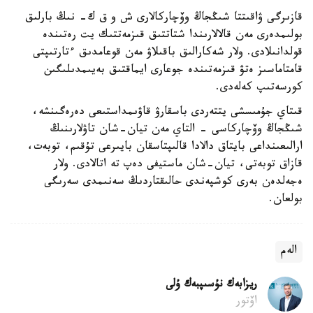
قازىرگى ۋاقىتتا شىڭجاڭ وۆچاركالارى ش و ق ك- نىڭ بارلىق
بولىمدەرى مەن قالالارىندا شتاتتىق قىزمەتتىك يت رەتىندە
قولدانىلادى. ولار شەكارالىق باقىلاۋ مەن قوعامدىق ءتارتىپتى
قامتاماسىز ەتۋ قىزمەتىندە جوعارى ايماقتىق بەيىمدىلىگىن
كورسەتىپ كەلەدى.
قىتاي جۇمىسشى يتتەردى باسقارۋ قاۋىمداستىعى دەرەگىنشە،
شىڭجاڭ وۆچاركاسى - التاي مەن تيان-شان تاۋلارىنىڭ
ارالىعىنداعى بايتاق دالادا قالىپتاسقان بايىرعى تۇقىم، توبەت،
قازاق توبەتى، تيان-شان ماستيفى دەپ تە اتالادى. ولار
ەجەلدەن بەرى كوشپەندى حالىقتاردىڭ سەنىمدى سەرىگى
بولعان.
الەم
ريزابەك نۇسىپبەك ۇلى
اۆتور