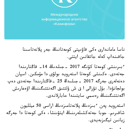
ناسا ماماندارى ەكى قاۋىپتى كومەتانىڭ جەر پلانەتاسىنا
جاقىنداپ كەلە جاتقانىن ايتتى.
ءبىرىنشى كومەتا كۇنگە 2017 -جىلدىڭ 14- قاڭتارىندا
جەتەدى. ەكىنشى كومەتا استەرويد بولۋى دا مۇمكىن. اسپان
دەنەلەرى جەرگە 2017 -جىلىدڭ 25 -قاڭتارىندا جەتەدى دەپ
بولجانۋدا. بۇل تۋرالى ا ق ش ۇلتتىق اگەنتتىگىنىڭ اۋەعارىش
اگەنتتىگىنىڭ رەسمي سايتىندا حابارلاندى.
استەرويد پەن ءبىزدىڭ پلانەتامىزدىڭ اراسى 50 ميلليون
شاقىرىم. جوبا جەتەكشىلەرىنىڭ ايتۋىنشا، ەكى كومەتا دا جەرگە
زيانىن تيگىزبەيدى.