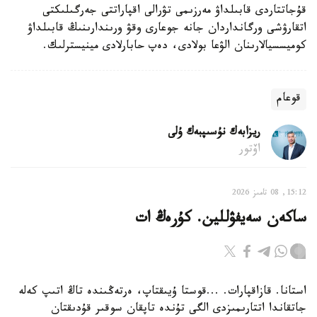
قۇجاتتاردى قابىلداۋ مەرزىمى تۋرالى اقپاراتتى جەرگىلىكتى
اتقارۋشى ورگانداردان جانە جوعارى وقۋ ورىندارىنىڭ قابىلداۋ
كوميسسيالارىنان الۋعا بولادى، دەپ حابارلادى مينيسترلىك.
قوعام
ريزابەك نۇسىپبەك ۇلى
اۆتور
15:12, 08 تامىز 2026
ساكەن سەيفۋللين. كۇرەڭ ات
استانا. قازاقپارات. ...قوستا ۇيىقتاپ، ەرتەڭىندە تاڭ اتىپ كەلە
جاتقاندا اتتارىمىزدى الگى تۇندە تاپقان سوقىر قۇدىقتان