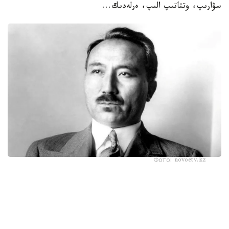
سۋارىپ، وتتاتىپ الىپ، ەرلەدىك...
Фото: novoetv.kz
مەنىڭ اتىم ءشول وتىنا، ءشول سۋىنا ۇيرەنبەگەن ات، قاباقتارى
قاتىپ جۇدەپ كەلە جاتىر. شولدە ارقانىڭ شوپتەرىنىڭ ءبىرى دە
جوق. ارقادا مەنىڭ اتىم - كۇرەڭ اتتىڭ جەگەنى - جازدىگۇنى
جاسىل جىبەكتەي، كۇزدى كۇنى سارى جىبەكتەي جۇمساق،