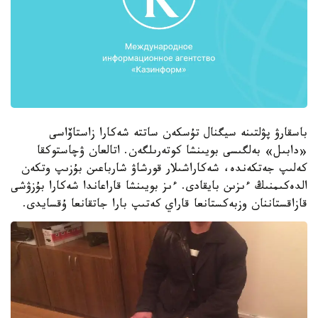
باسقارۋ پۋلتىنە سيگنال تۇسكەن ساتتە شەكارا زاستاۆاسى
«دابىل» بەلگىسى بويىنشا كوتەرىلگەن. اتالعان ۋچاستوكقا
كەلىپ جەتكەندە، شەكاراشىلار قورشاۋ شارباعىن بۇزىپ وتكەن
الدەكىمنىڭ ءىزىن بايقادى. ءىز بويىنشا قاراعاندا شەكارا بۇزۋشى
قازاقستاننان وزبەكستانعا قاراي كەتىپ بارا جاتقانعا ۇقسايدى.