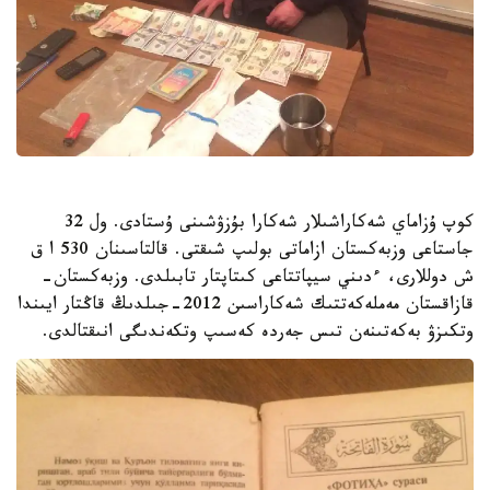
كوپ ۇزاماي شەكاراشىلار شەكارا بۇزۋشىنى ۇستادى. ول 32
جاستاعى وزبەكستان ازاماتى بولىپ شىقتى. قالتاسىنان 530 ا ق
ش دوللارى، ءدىني سيپاتتاعى كىتاپتار تابىلدى. وزبەكستان-
قازاقستان مەملەكەتتىك شەكاراسىن 2012-جىلدىڭ قاڭتار ايىندا
وتكىزۋ بەكەتىنەن تىس جەردە كەسىپ وتكەندىگى انىقتالدى.