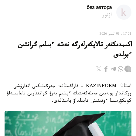
без автора
اۆتور
17:51, 08 تامىز 2026
اكىمدىكتەر تالاپكەرلەرگە نەشە ءبىلىم گرانتىن
ءبولدى
استانا. KAZINFORM - قازاقستاندا جەرگىلىكتى اتقارۋشى
ورگاندار بولەتىن مەملەكەتتىك ءبىلىم بەرۋ گرانتتارىن تاعايىنداۋ
كونكۋرسىنا ءوتىنىش قابىلداۋ باستالدى.