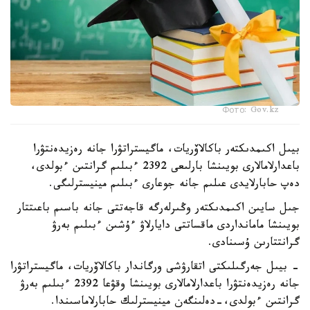
Фото: Gov.kz
بيىل اكىمدىكتەر باكالاۆريات، ماگيستراتۋرا جانە رەزيدەنتۋرا
باعدارلامالارى بويىنشا بارلىعى 2392 ءبىلىم گرانتىن ءبولدى،
دەپ حابارلايدى عىلىم جانە جوعارى ءبىلىم مينيسترلىگى.
جىل سايىن اكىمدىكتەر وڭىرلەرگە قاجەتتى جانە باسىم باعىتتار
بويىنشا مامانداردى ماقساتتى دايارلاۋ ءۇشىن ءبىلىم بەرۋ
گرانتتارىن ۇسىنادى.
- بيىل جەرگىلىكتى اتقارۋشى ورگاندار باكالاۆريات، ماگيستراتۋرا
جانە رەزيدەنتۋرا باعدارلامالارى بويىنشا وقۋعا 2392 ءبىلىم بەرۋ
گرانتىن ءبولدى،-دەلىنگەن مينيسترلىك حابارلاماسىندا.