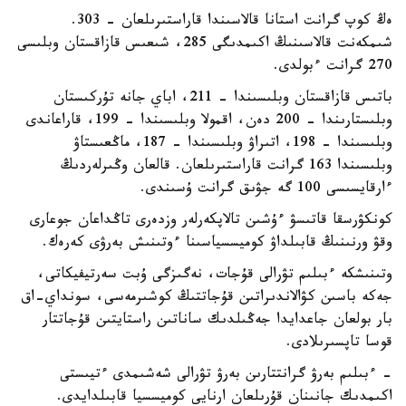
ەڭ كوپ گرانت استانا قالاسىندا قاراستىرىلعان - 303.
شىمكەنت قالاسىنىڭ اكىمدىگى 285، شىعىس قازاقستان وبلىسى
270 گرانت ءبولدى.
باتىس قازاقستان وبلىسىندا – 211، اباي جانە تۇركىستان
وبلىستارىندا – 200 دەن، اقمولا وبلىسىندا – 199، قاراعاندى
وبلىسىندا – 198، اتىراۋ وبلىسىندا – 187، ماڭعىستاۋ
وبلىسىندا 163 گرانت قاراستىرىلعان. قالعان وڭىرلەردىڭ
ءارقايسىسى 100 گە جۋىق گرانت ۇسىندى.
كونكۋرسقا قاتىسۋ ءۇشىن تالاپكەرلەر وزدەرى تاڭداعان جوعارى
وقۋ ورنىنىڭ قابىلداۋ كوميسسياسىنا ءوتىنىش بەرۋى كەرەك.
وتىنىشكە ءبىلىم تۋرالى قۇجات، نەگىزگى ۇبت سەرتيفيكاتى،
جەكە باسىن كۋالاندىراتىن قۇجاتتىڭ كوشىرمەسى، سونداي-اق
بار بولعان جاعدايدا جەڭىلدىك ساناتىن راستايتىن قۇجاتتار
قوسا تاپسىرىلادى.
- ءبىلىم بەرۋ گرانتتارىن بەرۋ تۋرالى شەشىمدى ءتيىستى
اكىمدىك جانىنان قۇرىلعان ارنايى كوميسسيا قابىلدايدى.