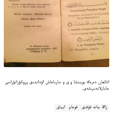
اتالعان دەرەك بويىنشا و ق و سارىاعاش اۋداندىق پروكۋراتۋراسى
حابارلاندىرىلدى.
زاڭ جانە قۇقىق
قوعام
ايماق