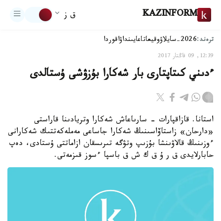
KAZINFORM
ق ز
ترەند:
2026-سايلاۋ
وقيعا
تاعايىنداۋ
اقوردا
12:39, 09 قاڭتار 2017
ءدىني كىتاپتارى بار شەكارا بۇزۋشى ۇستالدى
استانا. قازاقپارات - سارىاعاش شەكارا وتريادىنا قاراستى
«دارحان» زاستاۆاسىنىڭ شەكارا جاساعى مەملەكەتتىك شەكارانى
ءوزىنىڭ قالاۋىنشا بۇزىپ وتۋگە تىرىسقان ازاماتتى ۇستادى، دەپ
حابارلايدى ق ر ۇ ق ك ش ق باسپا ءسوز قىزمەتى.